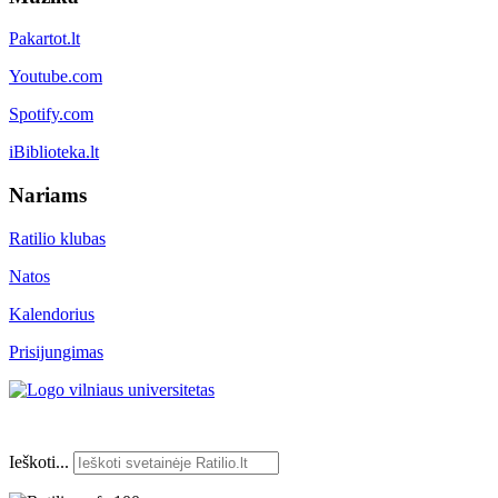
Pakartot.lt
Youtube.com
Spotify.com
iBiblioteka.lt
Nariams
Ratilio klubas
Natos
Kalendorius
Prisijungimas
Ieškoti...