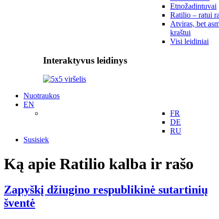
Etnožadintuvai
Ratilio – ratui r
Atviras, bet asm
kraštui
Visi leidiniai
Interaktyvus leidinys
Nuotraukos
EN
FR
DE
RU
Susisiek
Ką apie Ratilio kalba ir rašo
Zapyškį džiugino respublikinė sutartinių
šventė