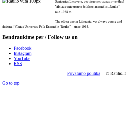
Seniausias Lietuvoje, bet visuomet jaunas ir veržlus!
Vilniaus universiteto folkloro ansamblis „Ratilio“ –
nuo 1968 m.
The oldest one in Lithuania, yet always young and
dashing! Vilnius University Folk Ensemble "Ratilio" – since 1968.
Bendraukime per / Follow us on
Facebook
Instagram
YouTube
RSS
Privatumo politika
| © Ratilio.lt
Go to top