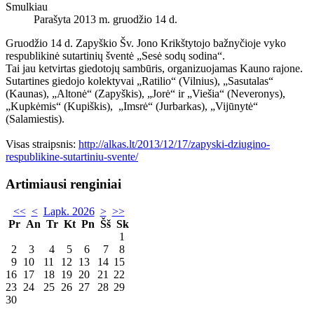
Smulkiau
Parašyta 2013 m. gruodžio 14 d.
Gruodžio 14 d. Zapyškio Šv. Jono Krikštytojo bažnyčioje vyko
respublikinė sutartinių šventė „Sesė sodų sodina“.
Tai jau ketvirtas giedotojų sambūris, organizuojamas Kauno rajone.
Sutartines giedojo kolektyvai „Ratilio“ (Vilnius), „Sasutalas“
(Kaunas), „Altonė“ (Zapyškis), „Jorė“ ir „Viešia“ (Neveronys),
„Kupkėmis“ (Kupiškis), „Imsrė“ (Jurbarkas), „Vijūnytė“
(Salamiestis).
Visas straipsnis:
http://alkas.lt/2013/12/17/zapyski-dziugino-
respublikine-sutartiniu-svente/
Artimiausi renginiai
<<
<
Lapk. 2026
>
>>
Pr
An
Tr
Kt
Pn
Šš
Sk
1
2
3
4
5
6
7
8
9
10
11
12
13
14
15
16
17
18
19
20
21
22
23
24
25
26
27
28
29
30