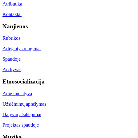
Atributika
Kontaktai
Naujienos
Rubrikos
Artėjantys renginiai
Spaudoje
Archyvas
Etnosocializacija
Apie iniciatyvą
Užsiėmimų aprašymas
Dalyvių atsiliepimai
Projektas spaudoje
Muzika