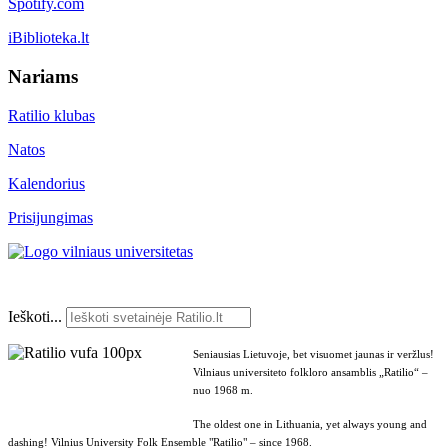
Spotify.com
iBiblioteka.lt
Nariams
Ratilio klubas
Natos
Kalendorius
Prisijungimas
Ieškoti...
Seniausias Lietuvoje, bet visuomet jaunas ir veržlus!
Vilniaus universiteto folkloro ansamblis „Ratilio“ –
nuo 1968 m.
The oldest one in Lithuania, yet always young and
dashing! Vilnius University Folk Ensemble "Ratilio" – since 1968.