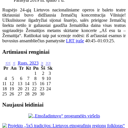
Parašyta 2019 m. spalio 1 d.
Rugsėjo 24-ąją Lietuvos nacionaliniame operos ir baleto teatre
tikriausiai buvo didžiausia žemaičių koncentracija Vilniuje!
Užkulisiuose ilgadryžiai sijonai šnarėjo, salės prieigose žemaičių
šnekta netilo ir galiausiai gaudžia žemaitiška daina visas teatras
sugriaudėjo Žemaitijos metams skirtame koncerte „Aš esu ta –
Žemaitija“. Ratiliokai taip pat scenoje rodėsi: iš arčiausiai esamus ir
buvusius ansambliečius pamatysite
LRT įraše
40:45–01:03:25.
Artimiausi renginiai
<<
<
Rugs. 2023
>
>>
Pr
An
Tr
Kt
Pn
Šš
Sk
1
2
3
4
5
6
7
8
9
10
11
12
13
14
15
16
17
18
19
20
21
22
23
24
25
26
27
28
29
30
Naujausi leidiniai