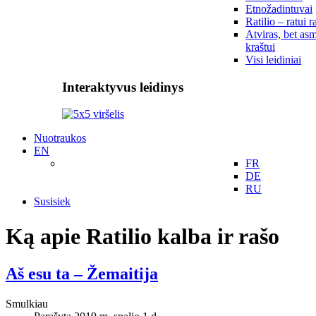
Etnožadintuvai
Ratilio – ratui r
Atviras, bet asm
kraštui
Visi leidiniai
Interaktyvus leidinys
Nuotraukos
EN
FR
DE
RU
Susisiek
Ką apie Ratilio kalba ir rašo
Aš esu ta – Žemaitija
Smulkiau