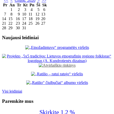
<<
<
Gruod. 2020
>
>>
Pr
An
Tr
Kt
Pn
Šš
Sk
1
2
3
4
5
6
7
8
9
10
11
12
13
14
15
16
17
18
19
20
21
22
23
24
25
26
27
28
29
30
31
Naujausi leidiniai
Visi leidiniai
Paremkite mus
Skirkite 1,2 %