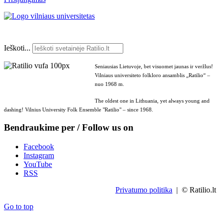
Ieškoti...
Seniausias Lietuvoje, bet visuomet jaunas ir veržlus!
Vilniaus universiteto folkloro ansamblis „Ratilio“ –
nuo 1968 m.
The oldest one in Lithuania, yet always young and
dashing! Vilnius University Folk Ensemble "Ratilio" – since 1968.
Bendraukime per / Follow us on
Facebook
Instagram
YouTube
RSS
Privatumo politika
| © Ratilio.lt
Go to top