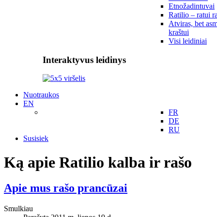
Etnožadintuvai
Ratilio – ratui r
Atviras, bet asm
kraštui
Visi leidiniai
Interaktyvus leidinys
Nuotraukos
EN
FR
DE
RU
Susisiek
Ką apie Ratilio kalba ir rašo
Apie mus rašo prancūzai
Smulkiau