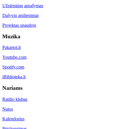
Užsiėmimų aprašymas
Dalyvių atsiliepimai
Projektas spaudoje
Muzika
Pakartot.lt
Youtube.com
Spotify.com
iBiblioteka.lt
Nariams
Ratilio klubas
Natos
Kalendorius
Prisijungimas