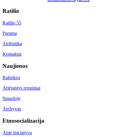
Ratilio
Ratilio 55
Parama
Atributika
Kontaktai
Naujienos
Rubrikos
Artėjantys renginiai
Spaudoje
Archyvas
Etnosocializacija
Apie iniciatyvą