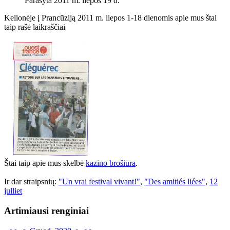
Parašyta 2011 m. liepos 19 d.
Kelionėje į Prancūziją 2011 m. liepos 1-18 dienomis apie mus štai
taip rašė laikraščiai
Štai taip apie mus skelbė
kazino brošiūra
.
Ir dar straipsnių:
"Un vrai festival vivant!"
,
"Des amitiés liées"
,
12
julliet
Artimiausi renginiai