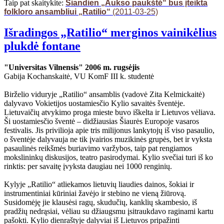
Taip pat skaitykite:
Šiandien „Aukso paukštė“ bus įteikta
folkloro ansambliui „Ratilio“
(2011-03-25)
Išradingos „Ratilio“ merginos vainikėlius
plukdė fontane
"Universitas Vilnensis" 2006 m. rugsėjis
Gabija Kochanskaitė, VU KomF III k. studentė
Birželio viduryje „Ratilio“ ansamblis (vadovė Zita Kelmickaitė)
dalyvavo Vokietijos uostamiesčio Kylio savaitės šventėje.
Lietuvaičių atvykimo proga mieste buvo iškelta ir Lietuvos vėliava.
Ši uostamiesčio šventė – didžiausias Šiaurės Europoje vasaros
festivalis. Jis privilioja apie tris milijonus lankytojų iš viso pasaulio,
o šventėje dalyvauja ne tik įvairios muzikinės grupės, bet ir vyksta
pasaulinės reikšmės buriavimo varžybos, taip pat rengiamos
mokslininkų diskusijos, teatro pasirodymai. Kylio svečiai turi iš ko
rinktis: per savaitę įvyksta daugiau nei 1000 renginių.
Kylyje „Ratilio“ atliekamos lietuvių liaudies dainos, šokiai ir
instrumentiniai kūriniai žavėjo ir stebino ne vieną žiūrovą.
Susidomėję jie klausėsi ragų, skudučių, kanklių skambesio, iš
pradžių nedrąsiai, vėliau su džiaugsmu įsitraukdavo raginami kartu
pašokti. Kylio dienraštyje dalyviai iš Lietuvos pripažinti