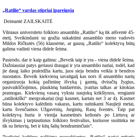
„Ratilio“ vardas stipriai įpareigoja
Deimantė ZAILSKAITĖ
Vilniaus universiteto folkloro ansamblis „Ratilio“ ką tik atšventė 45-
metį. Sveikindami su gražia sukaktimi ansamblio meno vadovės
Mildos Ričkutės (56) klausėme, ar gausų „Ratilio“ kolektyvą būtų
galima vadinti viena didele šeima.
Pasirodo, dar ir kaip galima: „Beveik taip ir yra - viena didelė šeima.
Dažniausiai patys geriausi draugai ir yra ansamblio nariai, todėl, kad
jie daug laiko praleidžia kartu, juos sieja bendra veikla ir bendros
nuostatos. Beveik kiekvieną savaitgalį kas nors iš ansamblio narių
organizuoja kokią pažintinę išvyką į gamtą, dviračių žygius,
pasivaikščiojimus, plaukimą baidarėmis, įvairias talkas ar kitokias
pramogas. Kiekvieną vasarą vyksta naujokų krikštynos, rengiami
„ratiliokiški“ mergvakariai (irgi kasmet, kartais net 3 ar 4). Kasmet
būna kolektyvo kalėdinis vakaras, kartu sutinkami Naujieji metai,
kartu švenčiamos Užgavėnių, Jurginių, Rasų šventės. Taip pat
kolektyvą buria ir vienija kasmetinės kelionės po Lietuvą ar
išvykimas į tarptautinius folkloro festivalius, kuriuose susitinka ne
tik su lietuvių, bet ir kitų šalių bendraminčiais“.
Tradicinį kultūros palikimą puoselėjantys „Ratilio“ nariai pritaria