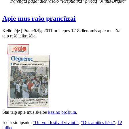
Parengta pagal dienraščio "Respublika" priedą "Julius/Brigita"
Apie mus rašo prancūzai
Kelionėje į Prancūziją 2011 m. liepos 1-18 dienomis apie mus štai
taip rašė laikraščiai
Štai taip apie mus skelbė
kazino brošiūra
.
Ir dar straipsnių:
"Un vrai festival vivant!"
,
"Des amitiés liées"
,
12
julliet