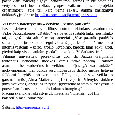
pasitelkiant folklorą ugdyti bendravimo, šeimos ir visuomenines
vertybes socialinės rizikos grupės vaikams. Pasak projekto
organizatorių, apie tai, kaip jiems sakasi, galima pasiskaityti
tinklaraštyje adresu:
http://etnosocializacija.wordpress.com
VU meno kolektyvams – ketvirta „Aukso paukštė“
Pasak Lietuvos liaudies kultūros centro direktoriaus pavaduotojos
Vidos Šatkauskienės, „Ratilio“ yra pajėgus sustabti laiką, nes išlaiko
tai, ką gražiausia sukūrė mūsų protėviai. „Viso pasaulio paukštės
seniai aplink jus skraido. Tegul viena iš jų auksinė ne dėl metalo, o
kitomis vertėmis – gėrio, grožio, įkvėpimo, padeda jums šokti, groti,
giedoti kaip visos paukštės gieda“, – sveikino V. Šatkauskienė.
Vilniaus universiteto prorektorius doc. dr. Juozas Galginaitis
rektoriaus Benedikto Juodkos vardu įteikė padėką „Ratilio“
asambliui bei vadovėms ir sveikino laimėjus „Aukso paukštės“
apdovanojimą. „Tai puikus jūsų nuoširdaus darbo, meilės lietuvių
folklorui, kūrybiškumo įvertinimas. Dėkojame, kad savo veikla jūs
garsinate mūsų Alma Matter vardą Lietuvoje ir užsienyje. Linkime
jums sveikatos, energijos ir ryžto, įgyvendinant savo sumanymus ir
puoselėjant lietuvių tradicinės kultūros brangimą“.
Plačiau skaitykite laikraštyje „Universitas Vilnensis“ 2011m.
balandžio mėn. numeryje.
Šaltinis:
http://naujienos.vu.lt