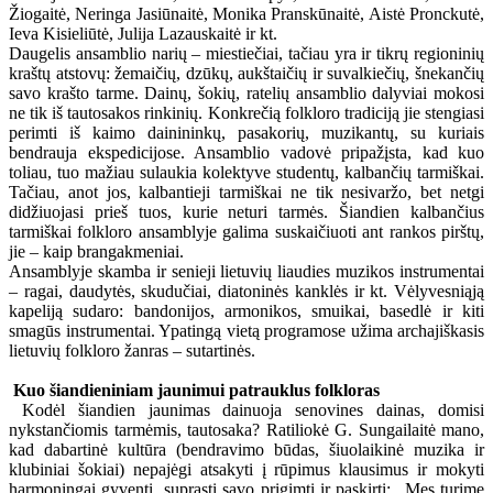
Žiogaitė, Neringa Jasiūnaitė, Monika Pranskūnaitė, Aistė Pronckutė,
Ieva Kisieliūtė, Julija Lazauskaitė ir kt.
Daugelis ansamblio narių – miestiečiai, tačiau yra ir tikrų regioninių
kraštų atstovų: žemaičių, dzūkų, aukštaičių ir suvalkiečių, šnekančių
savo krašto tarme. Dainų, šokių, ratelių ansamblio dalyviai mokosi
ne tik iš tautosakos rinkinių. Konkrečią folkloro tradiciją jie stengiasi
perimti iš kaimo dainininkų, pasakorių, muzikantų, su kuriais
bendrauja ekspedicijose. Ansamblio vadovė pripažįsta, kad kuo
toliau, tuo mažiau sulaukia kolektyve studentų, kalbančių tarmiškai.
Tačiau, anot jos, kalbantieji tarmiškai ne tik nesivaržo, bet netgi
didžiuojasi prieš tuos, kurie neturi tarmės. Šiandien kalbančius
tarmiškai folkloro ansamblyje galima suskaičiuoti ant rankos pirštų,
jie – kaip brangakmeniai.
Ansamblyje skamba ir senieji lietuvių liaudies muzikos instrumentai
– ragai, daudytės, skudučiai, diatoninės kanklės ir kt. Vėlyvesniąją
kapeliją sudaro: bandonijos, armonikos, smuikai, basedlė ir kiti
smagūs instrumentai. Ypatingą vietą programose užima archajiškasis
lietuvių folkloro žanras – sutartinės.
Kuo šiandieniniam jaunimui patrauklus folkloras
Kodėl šiandien jaunimas dainuoja senovines dainas, domisi
nykstančiomis tarmėmis, tautosaka? Ratiliokė G. Sungailaitė mano,
kad dabartinė kultūra (bendravimo būdas, šiuolaikinė muzika ir
klubiniai šokiai) nepajėgi atsakyti į rūpimus klausimus ir mokyti
harmoningai gyventi, suprasti savo prigimtį ir paskirtį: „Mes turime