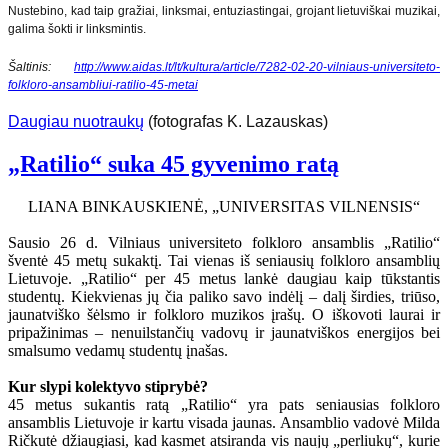
Nustebino, kad taip gražiai, linksmai, entuziastingai, grojant lietuviškai muzikai,
galima šokti ir linksmintis.
Šaltinis:
http://www.aidas.lt/lt/kultura/article/7282-02-20-vilniaus-universiteto-
folkloro-ansambliui-ratilio-45-metai
Daugiau nuotraukų
(fotografas K. Lazauskas)
„Ratilio“ suka 45 gyvenimo ratą
LIANA BINKAUSKIENĖ, „UNIVERSITAS VILNENSIS“
Sausio 26 d. Vilniaus universiteto folkloro ansamblis „Ratilio“
šventė 45 metų sukaktį. Tai vienas iš seniausių folkloro ansamblių
Lietuvoje. „Ratilio“ per 45 metus lankė daugiau kaip tūkstantis
studentų. Kiekvienas jų čia paliko savo indėlį – dalį širdies, triūso,
jaunatviško šėlsmo ir folkloro muzikos įrašų. O iškovoti laurai ir
pripažinimas – nenuilstančių vadovų ir jaunatviškos energijos bei
smalsumo vedamų studentų įnašas.
Kur slypi kolektyvo stiprybė?
45 metus sukantis ratą „Ratilio“ yra pats seniausias folkloro
ansamblis Lietuvoje ir kartu visada jaunas. Ansamblio vadovė Milda
Ričkutė džiaugiasi, kad kasmet atsiranda vis naujų „perliukų“, kurie