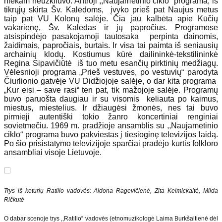
niekam neužkliuvo. Antroji ,,Naujametinio ciklo“ programa, iš
tikrųjų skirta Šv. Kalėdoms, įvyko prieš pat Naujus metus
taip pat VU Kolonų salėje. Čia jau kalbėta apie Kūčių
vakarienę, Šv. Kalėdas ir jų papročius. Programose
atsispindėjo pasakojamoji tautosaka perpinta dainomis,
žaidimais, papročiais, burtais. Ir visa tai paimta iš seniausių
archainių klodų. Kostiumus kūrė dailininkė­-tekstilininkė
Regina Sipavičiūtė iš tuo metu esančių pirktinių medžiagų.
Vėlesnioji programa „Prieš vestuves, po vestuvių“ parodyta
Čiurlionio gatvėje VU Didžiojoje salėje, o dar kita programa
„Kur eisi – save rasi“ ten pat, tik mažojoje salėje. Programų
buvo paruošta daugiau ir su visomis keliauta po kaimus,
miestus, miestelius. Ir džiaugėsi žmonės, nes tai buvo
pirmieji autentiški tokio žanro koncertiniai renginiai
sovietmečiu. 1969 m. pradžioje ansamblis su ,,Naujametinio
ciklo“ programa buvo pakviestas į tiesioginę televizijos laidą.
Po šio prisistatymo televizijoje sparčiai pradėjo kurtis folkloro
ansambliai visoje Lietuvoje.
Trys iš keturių Ratilio vadovės: Aldona Ragevičienė, Zita Kelmickaitė, Milda
Ričkutė
O dabar scenoje trys ,,Ratilio“ vadovės (etnomuzikologė Laima Burkšaitienė dėl