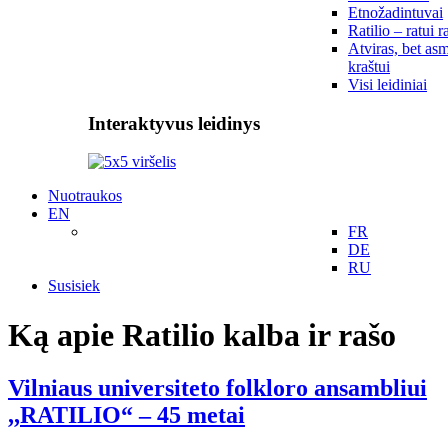
Etnožadintuvai
Ratilio – ratui r
Atviras, bet asm
kraštui
Visi leidiniai
Interaktyvus leidinys
Nuotraukos
EN
FR
DE
RU
Susisiek
Ką apie Ratilio kalba ir rašo
Vilniaus universiteto folkloro ansambliui
,,RATILIO“ – 45 metai