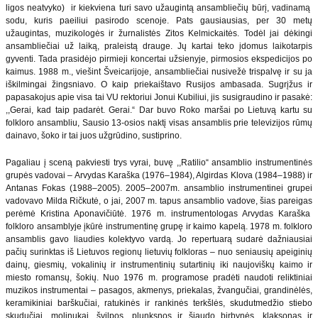
ligos neatvyko) ir kiekviena turi savo užaugintą ansambliečių būrį, vadinamą
sodu, kuris paeiliui pasirodo scenoje. Pats gausiausias, per 30 metų
užaugintas, muzikologės ir žurnalistės Zitos Kelmickaitės. Todėl jai dėkingi
ansambliečiai už laiką, praleistą drauge. Jų kartai teko įdomus laikotarpis
gyventi. Tada prasidėjo pirmieji koncertai užsienyje, pirmosios ekspedicijos po
kaimus. 1988 m., viešint Šveicarijoje, ansambliečiai nusivežė trispalvę ir su ja
iškilmingai žingsniavo. O kaip priekaištavo Rusijos ambasada. Sugrįžus ir
papasakojus apie visa tai VU rektoriui Jonui Kubiliui, jis susigraudino ir pasakė:
,,Gerai, kad taip padarėt. Gerai.“ Dar buvo Roko maršai po Lietuvą kartu su
folkloro ansambliu, Sausio 13-osios naktį visas ansamblis prie televizijos rūmų
dainavo, šoko ir tai juos užgrūdino, sustiprino.
Pagaliau į sceną pakviesti trys vyrai, buvę ,,Ratilio“ ansamblio instrumentinės
grupės vadovai – Arvydas Karaška (1976–1984), Algirdas Klova (1984–1988) ir
Antanas Fokas (1988–2005). 2005–2007m. ansamblio instrumentinei grupei
vadovavo Milda Ričkutė, o jai, 2007 m. tapus ansamblio vadove, šias pareigas
perėmė Kristina Aponavičiūtė. 1976 m. instrumentologas Arvydas Karaška
folkloro ansamblyje įkūrė instrumentinę grupę ir kaimo kapelą. 1978 m. folkloro
ansamblis gavo liaudies kolektyvo vardą. Jo repertuarą sudarė dažniausiai
pačių surinktas iš Lietuvos regionų lietuvių folkloras – nuo seniausių apeiginių
dainų, giesmių, vokalinių ir instrumentinių sutartinių iki naujoviškų kaimo ir
miesto romansų, šokių. Nuo 1976 m. programose pradėti naudoti reliktiniai
muzikos instrumentai – pasagos, akmenys, priekalas, žvangučiai, grandinėlės,
keramikiniai barškučiai, ratukinės ir rankinės terkšlės, skudutmedžio stiebo
skudučiai, molinukai, švilpos, plunksnos ir šiaudo birbynės, klaksonas ir