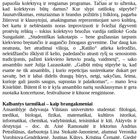
papuošia kolektyvą ir rengiamas programas. Tačiau ar to užtenka,
kad kolektyvas būtų darnus? Kur slypi ratiliokų stiprybė?
Jaunatviškumas, entuziazmas ir brandus požiūris į folklorą, pagarba
žiūrovui ir klausytojui, atsakingumas reprezentuojant savo kultūrą,
bet kartu ir neblėstantis noras improvizuoti ir šviežiai išgyventi
protėvių reliktą – tokius kolektyvo bruožus vardija ratiliokė Goda
Sungailaitė. „Studentiškas laikotarpis – bene gražiausias tarpsnis
kiekvieno bręstančio ir augančio žmogaus gyvenime. Dar daug kas
neatrasta, bet atradimai vilioja, o „Ratilio“ atlieka kelrodžio,
neleidžiančio išklysti iš kelio, padedančio atrasti ryšį su senosiomis
tradicijomis, pažinti kiekvieno lietuvio pradą, vaidmenį“, – sako
ansamblio narė Julija Lazauskaitė. „Galbūt mūsų stiprybė ta, kad
esame ne tik ansamblis, į kurio repeticijas susirenkame dukart per
savaitę, bet ir labai didelis draugų būrys, netgi, sakyčiau, šeima,
kurioje gali jaustis saugus, suprastas ir palaikomas“, – mano Ieva
Kisieliūtė. Būtent iš to ir kyla ansamblio narių susiklausymas ir gera
nuotaika koncertuose, festivaliuose ir kituose renginiuose.
Kalbantys tarmiškai – kaip brangakmeniai
Ansamblyje dalyvauja Vilniaus universiteto studentai: filologai,
medikai, biologai, fizikai, matematikai, kultūros istorikai,
informatikai, chemikai, vadybininkai, teisininkai ir kiti. Aktyvūs ir
dėstytojai – doc. dr. Ainė Ramonaitė ir lektorius Andrius
Petrašiūnas, darbuotoja Lina Stokaitė-Janonienė, alumnai Veronika
Vorobjova-Gendrikienė, Justinas Kilpys, Kristina Černaitė, Giedrė