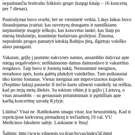
nepailstančia festivalio folkloro grupe (kaipgi kitaip – 16 koncertų
per 7 dienas).
Pasirodymai buvo svarbi, bet ne vienintelė veikla. Likęs laikas buvo
išnaudojamas įvairiai: kas suvenyrų draugams ir namiškiams
tarptautinėje mugėje ieškojo, kas koncertus lankė, kas šiaip po
miestą bindzinėjo, krantinėje burlaiviais grožėjosi. Žinoma,
nepraleido progos pamatyti kitokią Baltijos jūrą, išgirtojo vokiško
alaus paragauti.
Vakarais, grįžę į jaunimo nakvynės namus, ansamblio dalyviai apie
miegą negalvodavo: neišdainuotas dainas dainuodavo ir vakarėlius
rengdavo. Taip buvo ir Joninių naktį. Nenusiminė merginos,
neradusos upės, kuria galėtų plukdyti vainikėlius. Tam puikiausiai
tiko kiemo fontanas. Vienai merginai ant improvizuotos kupolės
(Neptūno šakių) pasisekė iš trečio karto užmesti vainikėlį: tai reiškia,
kad po trejų metų ištekės. Su tokiom viltim ji ir grįžo į Lietuvą, o
visas ansamblis – su geriausiais prisiminimais ir įspūdžiais apie
karštą koncertinę savaitę Kylyje.
Liūdna? Visai ne. Ratiliokams smagu visur, kur besusirinktų. Kad ir
repeticijose kiekvieną pirmadienį ir trečiadienį 19 val. VU
Medicinos fakulteto salėje. Laukiame ir Jūsų!
Šaltinis: http://www.vilnensis.vu.lt/archyvas/index50.html