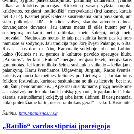
dviračių žygius, pasivaikščiojimus, plaukimą baidarėmis, įvairias
talkas ar kitokias pramogas. Kiekvieną vasarą vyksta naujokų
krikštynos, rengiami „ratiliokiški“ mergvakariai (irgi kasmet, kartais
net 3 ar 4). Kasmet prieš Kalėdas susirenkama kartu pavakaroti, ant
stalo puikuojasi kūčia ir kitos vaišės, skamba advento dainos,
dovanojamos dovanos. Jau antrus metus iš eilės būtent per šį
susibėgimą renkami metų ratiliokai, metų šokėjai, netgi metų
„pravalai“. Naujuosius metus jie taip pat sutinka kartu pas ką nors
namuose ar sodyboje. Jau tradicija tapo Jorę švęsti Palangoje, o štai
Rasas – pas doc. dr. Ainę Ramonaitę sodyboje arba ant Lubinų
kalno (Kelmės r.) su gamtos ir kultūros paveldo apsaugos klubu
„Aukuras“. Jei kuri „Ratilio“ mergina rengiasi tekėti, mergvakaris
garantuotas. Jei kuri ratilioko šeima susilaukia vaikelio – keliaujama
palankynų. Kartu švenčiamos Užgavėnių, Jurginių, Rasos šventės,
kolektyvą buria kasmetinės kelionės po Lietuvą ar į tarptautinius
folkloro festivalius, kuriuose susitinkama ne tik su lietuvių, bet ir su
kitų šalių bendraminčiais. „Apskritai susitikimams progų neieškome
– susigalvojame ir nukeliauti į mišką grybauti, ir paplaukioti Trakų
ežerais, susiruošiame į kokį žygį arba kartu slidinėti. Iš tiesų nemažai
laiko praleidžiame kartu, nes su ratiliokais gera!“ – sako I. Kisieliūtė.
Šaltinis:
http://naujienos.vu.lt
„Ratilio“ vardas stipriai įpareigoja