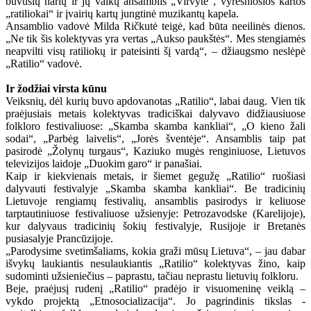
buvusių narių ir jų vaikų ansamblis „Virvytė“, vyresniosios kartos
„ratiliokai“ ir įvairių kartų jungtinė muzikantų kapela.
Ansamblio vadovė Milda Ričkutė teigė, kad būta neeilinės dienos.
„Ne tik šis kolektyvas yra vertas „Aukso paukštės“. Mes stengiamės
neapvilti visų ratiliokų ir pateisinti šį vardą“, – džiaugsmo neslėpė
„Ratilio“ vadovė.
Ir žodžiai virsta kūnu
Veiksnių, dėl kurių buvo apdovanotas „Ratilio“, labai daug. Vien tik
praėjusiais metais kolektyvas tradiciškai dalyvavo didžiausiuose
folkloro festivaliuose: „Skamba skamba kankliai“, „O kieno žali
sodai“, „Parbėg laivelis“, „Jorės šventėje“. Ansamblis taip pat
pasirodė „Žolynų turgaus“, Kaziuko mugės renginiuose, Lietuvos
televizijos laidoje „Duokim garo“ ir panašiai.
Kaip ir kiekvienais metais, ir šiemet gegužę „Ratilio“ ruošiasi
dalyvauti festivalyje „Skamba skamba kankliai“. Be tradicinių
Lietuvoje rengiamų festivalių, ansamblis pasirodys ir keliuose
tarptautiniuose festivaliuose užsienyje: Petrozavodske (Karelijoje),
kur dalyvaus tradicinių šokių festivalyje, Rusijoje ir Bretanės
pusiasalyje Prancūzijoje.
„Parodysime svetimšaliams, kokia graži mūsų Lietuva“, – jau dabar
išvykų laukiantis nesulaukiantis „Ratilio“ kolektyvas žino, kaip
sudominti užsieniečius – paprastu, tačiau neprastu lietuvių folkloru.
Beje, praėjusį rudenį „Ratilio“ pradėjo ir visuomeninę veiklą –
vykdo projektą „Etnosocializacija“. Jo pagrindinis tikslas -