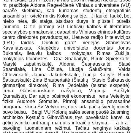
m. pradžioje Aldona Ragevičienė Vilniaus universitete (VU)
parašė skelbimą, kad kuriamas studentų etnografinis
ansamblis ir kvietė rinktis Kolonų salėje... Ji laukė, laukė, bet
nieko nėra, tik staiga atsidaro durys ir plūsteli būrelis
jaunimo. O tie pirmieji VU Lietuvių kalbos ir literatūros
specialybės pirmakursiai: dabartinis Vilniaus etninės kultūros
centro direktorės pavaduotojas, Lietuvos radijo ir televizijos
(LRT) laidos „Duokim garo“ vedėjas Stanislovas
Kavaliauskas, Klaipėdos universiteto docentas Jonas
Bukantis, lietuvių kalbos mokytojas Rimas Žuklija,
mokytojos lituanistės - Ona Snabaitytė, Birutė Spielskaitė,
Marytė Lapatinskaitė, Aldona Česnauskaitė, Stasė
Stramilaitė, Lina Čižiūtė, Liucija Šalučkaitė, Valda
Chlevickaitė, Janina Jakubelskaitė, Liucija Kairytė, Birutė
Šatkauskaitė; Zina Braubertaitė (Šiaulių Stasio Šalkauskio
gimnazijos direktorė), Rima Dedelaitė (teismo ekspertė),
Irena Gansiniauskaitė (rašytoja), Virginija Barštytė
(žurnalistė). Dar atėjo būsimoji ekonomistė Irena Veteikytė,
fizikė Audronė Stomaitė. Pirmoji ansamblio pavasarinė
programa skirta Šv. Velykoms, nors tada pačią šventę minėti
buvo baisu. Betgi VU Kolonų salės sceną puošė žaismingi
architekto Kęstučio Gibavičiaus trys paveikslai: karvė su
gėlių vainiku ant ragų, margutis ir kraičio skrynia – l a b a i
pavojingi tuometiniam režimui. Tačiau renginys kažkaip