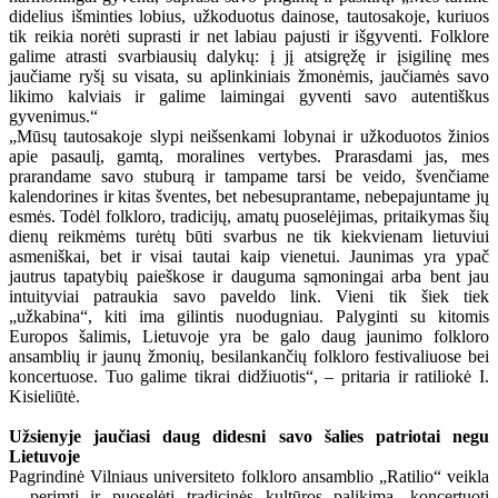
didelius išminties lobius, užkoduotus dainose, tautosakoje, kuriuos
tik reikia norėti suprasti ir net labiau pajusti ir išgyventi. Folklore
galime atrasti svarbiausių dalykų: į jį atsigręžę ir įsigilinę mes
jaučiame ryšį su visata, su aplinkiniais žmonėmis, jaučiamės savo
likimo kalviais ir galime laimingai gyventi savo autentiškus
gyvenimus.“
„Mūsų tautosakoje slypi neišsenkami lobynai ir užkoduotos žinios
apie pasaulį, gamtą, moralines vertybes. Prarasdami jas, mes
prarandame savo stuburą ir tampame tarsi be veido, švenčiame
kalendorines ir kitas šventes, bet nebesuprantame, nebepajuntame jų
esmės. Todėl folkloro, tradicijų, amatų puoselėjimas, pritaikymas šių
dienų reikmėms turėtų būti svarbus ne tik kiekvienam lietuviui
asmeniškai, bet ir visai tautai kaip vienetui. Jaunimas yra ypač
jautrus tapatybių paieškose ir dauguma sąmoningai arba bent jau
intuityviai patraukia savo paveldo link. Vieni tik šiek tiek
„užkabina“, kiti ima gilintis nuodugniau. Palyginti su kitomis
Europos šalimis, Lietuvoje yra be galo daug jaunimo folkloro
ansamblių ir jaunų žmonių, besilankančių folkloro festivaliuose bei
koncertuose. Tuo galime tikrai didžiuotis“, – pritaria ir ratiliokė I.
Kisieliūtė.
Užsienyje jaučiasi daug didesni savo šalies patriotai negu
Lietuvoje
Pagrindinė Vilniaus universiteto folkloro ansamblio „Ratilio“ veikla
– perimti ir puoselėti tradicinės kultūros palikimą, koncertuoti