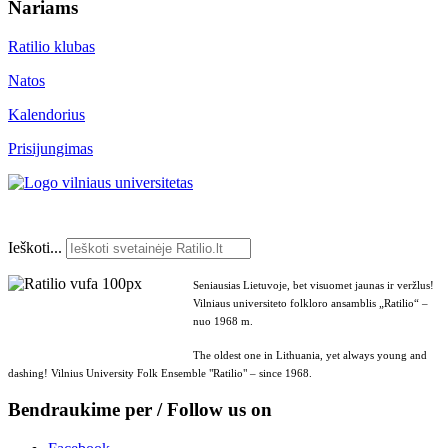
Nariams
Ratilio klubas
Natos
Kalendorius
Prisijungimas
Ieškoti...
Seniausias Lietuvoje, bet visuomet jaunas ir veržlus!
Vilniaus universiteto folkloro ansamblis „Ratilio“ –
nuo 1968 m.
The oldest one in Lithuania, yet always young and
dashing! Vilnius University Folk Ensemble "Ratilio" – since 1968.
Bendraukime per / Follow us on