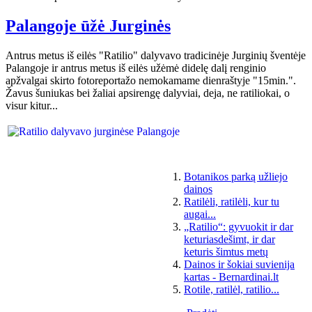
Palangoje ūžė Jurginės
Antrus metus iš eilės "Ratilio" dalyvavo tradicinėje Jurginių šventėje
Palangoje ir antrus metus iš eilės užėmė didelę dalį renginio
apžvalgai skirto fotoreportažo nemokamame dienraštyje "15min.".
Žavus šuniukas bei žaliai apsirengę dalyviai, deja, ne ratiliokai, o
visur kitur...
Botanikos parką užliejo
dainos
Ratilėli, ratilėli, kur tu
augai...
„Ratilio“: gyvuokit ir dar
keturiasdešimt, ir dar
keturis šimtus metų
Dainos ir šokiai suvienija
kartas - Bernardinai.lt
Rotile, ratilėl, ratilio...