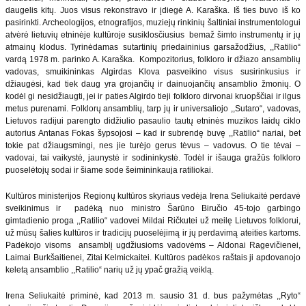
daugelis kitų. Juos visus rekonstravo ir įdiegė A. Karaška. Iš ties buvo iš ko
pasirinkti. Archeologijos, etnografijos, muziejų rinkinių šaltiniai instrumentologui
atvėrė lietuvių etninėje kultūroje susiklosčiusius bemaž šimto instrumentų ir jų
atmainų klodus. Tyrinėdamas sutartinių priedaininius garsažodžius, ,,Ratilio“
vardą 1978 m. parinko A. Karaška. Kompozitorius, folkloro ir džiazo ansamblių
vadovas, smuikininkas Algirdas Klova pasveikino visus susirinkusius ir
džiaugėsi, kad tiek daug yra grojančių ir dainuojančių ansamblio žmonių. O
kodėl gi nesidžiaugti, jei ir paties Algirdo tieji folkloro dirvonai kruopščiai ir ilgus
metus purenami. Folklorų ansamblių, tarp jų ir universaliojo ,,Sutaro“, vadovas,
Lietuvos radijui parengto didžiulio pasaulio tautų etninės muzikos laidų ciklo
autorius Antanas Fokas šypsojosi – kad ir subrendę buvę ,,Ratilio“ nariai, bet
tokie pat džiaugsmingi, nes jie turėjo gerus tėvus – vadovus. O tie tėvai –
vadovai, tai vaikystė, jaunystė ir sodininkystė. Todėl ir išauga gražūs folkloro
puoselėtojų sodai ir šiame sode šeimininkauja ratiliokai.
Kultūros ministerijos Regionų kultūros skyriaus vedėja Irena Seliukaitė perdavė
sveikinimus ir padėką nuo ministro Šarūno Biručio 45-tojo garbingo
gimtadienio proga ,,Ratilio“ vadovei Mildai Ričkutei už meilę Lietuvos folklorui,
už mūsų šalies kultūros ir tradicijų puoselėjimą ir jų perdavimą ateities kartoms.
Padėkojo visoms ansamblį ugdžiusioms vadovėms – Aldonai Ragevičienei,
Laimai Burkšaitienei, Zitai Kelmickaitei. Kultūros padėkos raštais ji apdovanojo
keletą ansamblio ,,Ratilio“ narių už jų ypač gražią veiklą.
Irena Seliukaitė priminė, kad 2013 m. sausio 31 d. bus pažymėtas ,,Ryto“