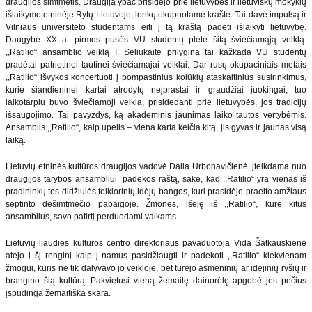
draugijos šimtmetis. Draugija ypač prisidėjo prie lietuvybės ir lietuviškų mokyklų
išlaikymo etninėje Rytų Lietuvoje, lenkų okupuotame krašte. Tai davė impulsą ir
Vilniaus universiteto studentams eiti į tą kraštą padėti išlaikyti lietuvybę.
Daugybė XX a. pirmos pusės VU studentų plėtė šitą šviečiamąją veiklą.
,,Ratilio“ ansamblio veiklą I. Seliukaitė prilygina tai kažkada VU studentų
pradėtai patriotinei tautinei šviečiamajai veiklai. Dar rusų okupaciniais metais
,,Ratilio“ išvykos koncertuoti į pompastinius kolūkių ataskaitinius susirinkimus,
kurie šiandieninei kartai atrodytų neįprastai ir graudžiai juokingai, tuo
laikotarpiu buvo šviečiamoji veikla, prisidedanti prie lietuvybės, jos tradicijų
išsaugojimo. Tai pavyzdys, ką akademinis jaunimas laiko tautos vertybėmis.
Ansamblis ,,Ratilio“, kaip upelis – viena karta keičia kitą, jis gyvas ir jaunas visą
laiką.
Lietuvių etninės kultūros draugijos vadovė Dalia Urbonavičienė, įteikdama nuo
draugijos tarybos ansambliui padėkos raštą, sakė, kad ,,Ratilio“ yra vienas iš
pradininkų tos didžiulės folklorinių idėjų bangos, kuri prasidėjo praeito amžiaus
septinto dešimtmečio pabaigoje. Žmonės, išėję iš ,,Ratilio“, kūrė kitus
ansamblius, savo patirtį perduodami vaikams.
Lietuvių liaudies kultūros centro direktoriaus pavaduotoja Vida Šatkauskienė
atėjo į šį renginį kaip į namus pasidžiaugti ir padėkoti ,,Ratilio“ kiekvienam
žmogui, kuris ne tik dalyvavo jo veikloje, bet turėjo asmeninių ar idėjinių ryšių ir
brangino šią kultūrą. Pakvietusi vieną žemaitę dainorėlę apgobė jos pečius
įspūdinga žemaitiška skara.