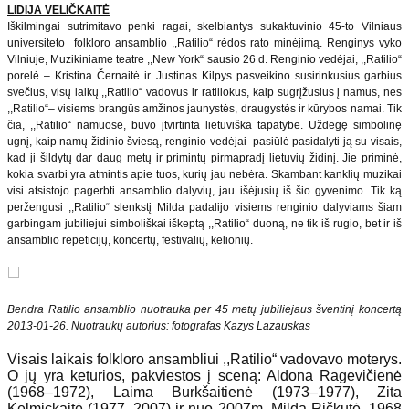
LIDIJA VELIČKAITĖ
Iškilmingai sutrimitavo penki ragai, skelbiantys sukaktuvinio 45-to Vilniaus
universiteto folkloro ansamblio ,,Ratilio“ rėdos rato minėjimą. Renginys vyko
Vilniuje, Muzikiniame teatre ,,New York“ sausio 26 d. Renginio vedėjai, ,,Ratilio“
porelė – Kristina Černaitė ir Justinas Kilpys pasveikino susirinkusius garbius
svečius, visų laikų ,,Ratilio“ vadovus ir ratiliokus, kaip sugrįžusius į namus, nes
,,Ratilio“– visiems brangūs amžinos jaunystės, draugystės ir kūrybos namai. Tik
čia, ,,Ratilio“ namuose, buvo įtvirtinta lietuviška tapatybė. Uždegę simbolinę
ugnį, kaip namų židinio šviesą, renginio vedėjai pasiūlė pasidalyti ją su visais,
kad ji šildytų dar daug metų ir primintų pirmapradį lietuvių židinį. Jie priminė,
kokia svarbi yra atmintis apie tuos, kurių jau nebėra. Skambant kanklių muzikai
visi atsistojo pagerbti ansamblio dalyvių, jau išėjusių iš šio gyvenimo. Tik ką
peržengusi ,,Ratilio“ slenkstį Milda padalijo visiems renginio dalyviams šiam
garbingam jubiliejui simboliškai iškeptą ,,Ratilio“ duoną, ne tik iš rugio, bet ir iš
ansamblio repeticijų, koncertų, festivalių, kelionių.
Bendra Ratilio ansamblio nuotrauka per 45 metų jubiliejaus šventinį koncertą
2013-01-26. Nuotraukų autorius: fotografas Kazys Lazauskas
Visais laikais folkloro ansambliui ,,Ratilio“ vadovavo moterys.
O jų yra keturios, pakviestos į sceną: Aldona Ragevičienė
(1968–1972), Laima Burkšaitienė (1973–1977), Zita
Kelmickaitė (1977–2007) ir nuo 2007m. Milda Ričkutė. 1968