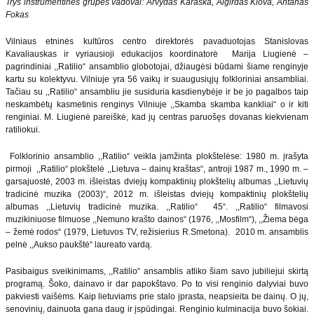
Trys instrumentinės grupės vadovai: Arvydas Karaška, Algirdas Klova, Antanas
Fokas
Vilniaus etninės kultūros centro direktorės pavaduotojas Stanislovas
Kavaliauskas ir vyriausioji edukacijos koordinatorė Marija Liugienė –
pagrindiniai ,,Ratilio“ ansamblio globotojai, džiaugėsi būdami šiame renginyje
kartu su kolektyvu. Vilniuje yra 56 vaikų ir suaugusiųjų folkloriniai ansambliai.
Tačiau su ,,Ratilio“ ansambliu jie susiduria kasdienybėje ir be jo pagalbos taip
neskambėtų kasmetinis renginys Vilniuje ,,Skamba skamba kankliai“ o ir kiti
renginiai. M. Liugienė pareiškė, kad jų centras paruošęs dovanas kiekvienam
ratiliokui.
Folklorinio ansamblio ,,Ratilio“ veikla įamžinta plokštelėse: 1980 m. įrašyta
pirmoji ,,Ratilio“ plokštelė ,,Lietuva – dainų kraštas“, antroji 1987 m., 1990 m. –
garsajuostė, 2003 m. išleistas dviejų kompaktinių plokštelių albumas ,,Lietuvių
tradicinė muzika (2003)“, 2012 m. išleistas dviejų kompaktinių plokštelių
albumas ,,Lietuvių tradicinė muzika. ,,Ratilio“ 45“. ,,Ratilio“ filmavosi
muzikiniuose filmuose ,,Nemuno krašto dainos“ (1976, ,,Mosfilm“), ,,Žiema bėga
– žemė rodos“ (1979, Lietuvos TV, režisierius R.Smetona). 2010 m. ansamblis
pelnė ,,Aukso paukštė“ laureato vardą.
Pasibaigus sveikinimams, ,,Ratilio“ ansamblis atliko šiam savo jubiliejui skirtą
programą. Šoko, dainavo ir dar papokštavo. Po to visi renginio dalyviai buvo
pakviesti vaišėms. Kaip lietuviams prie stalo įprasta, neapsieita be dainų. O jų,
senovinių, dainuota gana daug ir įspūdingai. Renginio kulminacija buvo šokiai.