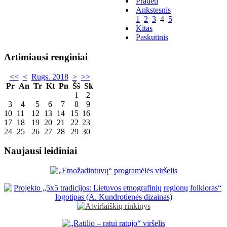
Pradėti
Ankstesnis
1
2
3
4
5
Kitas
Paskutinis
Artimiausi renginiai
<<
<
Rugs. 2018
>
>>
Pr
An
Tr
Kt
Pn
Šš
Sk
1
2
3
4
5
6
7
8
9
10
11
12
13
14
15
16
17
18
19
20
21
22
23
24
25
26
27
28
29
30
Naujausi leidiniai