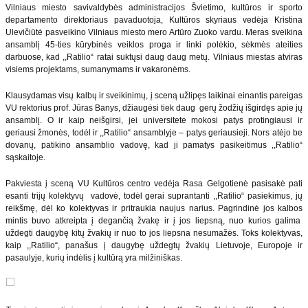
Vilniaus miesto savivaldybės administracijos Švietimo, kultūros ir sporto
departamento direktoriaus pavaduotoja, Kultūros skyriaus vedėja Kristina
Ulevičiūtė pasveikino Vilniaus miesto mero Artūro Zuoko vardu. Meras sveikina
ansamblį 45-ties kūrybinės veiklos proga ir linki polėkio, sėkmės ateities
darbuose, kad ,,Ratilio“ ratai suktųsi daug daug metų. Vilniaus miestas atviras
visiems projektams, sumanymams ir vakaronėms.
Klausydamas visų kalbų ir sveikinimų, į sceną užlipęs laikinai einantis pareigas
VU rektorius prof. Jūras Banys, džiaugėsi tiek daug gerų žodžių išgirdęs apie jų
ansamblį. O ir kaip neišgirsi, jei universitete mokosi patys protingiausi ir
geriausi žmonės, todėl ir ,,Ratilio“ ansamblyje – patys geriausieji. Nors atėjo be
dovanų, patikino ansamblio vadovę, kad ji pamatys pasikeitimus ,,Ratilio“
sąskaitoje.
Pakviesta į sceną VU Kultūros centro vedėja Rasa Gelgotienė pasisakė pati
esanti trijų kolektyvų vadovė, todėl gerai suprantanti ,,Ratilio“ pasiekimus, jų
reikšmę, dėl ko kolektyvas ir pritraukia naujus narius. Pagrindinė jos kalbos
mintis buvo atkreipta į degančią žvakę ir į jos liepsną, nuo kurios galima
uždegti daugybę kitų žvakių ir nuo to jos liepsna nesumažės. Toks kolektyvas,
kaip ,,Ratilio“, panašus į daugybę uždegtų žvakių Lietuvoje, Europoje ir
pasaulyje, kurių indėlis į kultūrą yra milžiniškas.