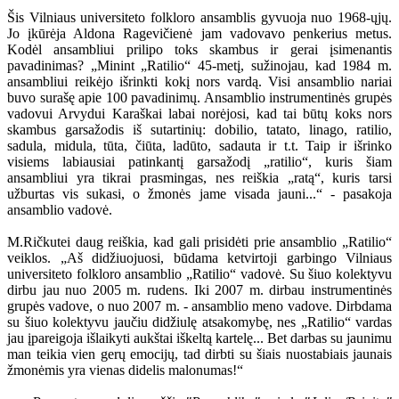
Šis Vilniaus universiteto folkloro ansamblis gyvuoja nuo 1968-ųjų.
Jo įkūrėja Aldona Ragevičienė jam vadovavo penkerius metus.
Kodėl ansambliui prilipo toks skambus ir gerai įsimenantis
pavadinimas? „Minint „Ratilio“ 45-metį, sužinojau, kad 1984 m.
ansambliui reikėjo išrinkti kokį nors vardą. Visi ansamblio nariai
buvo surašę apie 100 pavadinimų. Ansamblio instrumentinės grupės
vadovui Arvydui Karaškai labai norėjosi, kad tai būtų koks nors
skambus garsažodis iš sutartinių: dobilio, tatato, linago, ratilio,
sadula, midula, tūta, čiūta, ladūto, sadauta ir t.t. Taip ir išrinko
visiems labiausiai patinkantį garsažodį „ratilio“, kuris šiam
ansambliui yra tikrai prasmingas, nes reiškia „ratą“, kuris tarsi
užburtas vis sukasi, o žmonės jame visada jauni...“ - pasakoja
ansamblio vadovė.
M.Ričkutei daug reiškia, kad gali prisidėti prie ansamblio „Ratilio“
veiklos. „Aš didžiuojuosi, būdama ketvirtoji garbingo Vilniaus
universiteto folkloro ansamblio „Ratilio“ vadovė. Su šiuo kolektyvu
dirbu jau nuo 2005 m. rudens. Iki 2007 m. dirbau instrumentinės
grupės vadove, o nuo 2007 m. - ansamblio meno vadove. Dirbdama
su šiuo kolektyvu jaučiu didžiulę atsakomybę, nes „Ratilio“ vardas
jau įpareigoja išlaikyti aukštai iškeltą kartelę... Bet darbas su jaunimu
man teikia vien gerų emocijų, tad dirbti su šiais nuostabiais jaunais
žmonėmis yra vienas didelis malonumas!“