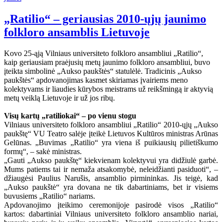
„Ratilio“ – geriausias 2010-ųjų jaunimo
folkloro ansamblis Lietuvoje
Kovo 25-ąją Vilniaus universiteto folkloro ansambliui „Ratilio“,
kaip geriausiam praėjusių metų jaunimo folkloro ansambliui, buvo
įteikta simbolinė „Aukso paukštės“ statulėlė. Tradicinis „Aukso
paukštės“ apdovanojimas kasmet skiriamas įvairiems meno
kolektyvams ir liaudies kūrybos meistrams už reikšmingą ir aktyvią
metų veiklą Lietuvoje ir už jos ribų.
Visų kartų „ratiliokai“ – po vienu stogu
Vilniaus universiteto folkloro ansambliui „Ratilio“ 2010-ųjų „Aukso
paukštę“ VU Teatro salėje įteikė Lietuvos Kultūros ministras Arūnas
Gelūnas. „Buvimas „Ratilio“ yra viena iš puikiausių pilietiškumo
formų“, – sakė ministras.
„Gauti „Aukso paukštę“ kiekvienam kolektyvui yra didžiulė garbė.
Mums patiems tai ir nemaža atsakomybė, neleidžianti pasiduoti“, –
džiaugėsi Paulius Narušis, ansamblio pirmininkas. Jis teigė, kad
„Aukso paukštė“ yra dovana ne tik dabartiniams, bet ir visiems
buvusiems „Ratilio“ nariams.
Apdovanojimo įteikimo ceremonijoje pasirodė visos „Ratilio“
kartos: dabartiniai Vilniaus universiteto folkloro ansamblio nariai,