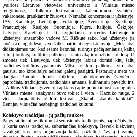
įvairiose Lietuvos vietovėse, universiteto ir Vilniaus miesto
renginiuose, folkloro festivaliuose, kalendorinėse šventėse,
vakaronėse, įtraukiant ir žiūrovus. Nemažai koncertuota ir užsienyje:
JAV, Kanadoje, Lenkijoje, Vokietijoje, Šveicarijoje, Švedijoje,
Prancūzijoje, Rusijoje, Suomijoje, Kipre, Italijoje, Čekijoje,
Latvijoje, Karelijoje ir kt. Lygindama koncertus Lietuvoje ir
užsienyje, ansamblio vadovė M. Ričkutė sako, kad užsienyje jie
jaučiasi daug didesni savo šalies patriotai negu Lietuvoje. „Mes labai
didžiuojamės tuo, kad esame lietuviai, turintys pačią seniausią kalbą
ir tokį turtingą kultūrinį palikimą – tautosaką ir muzikinį folklorą. O
žmonės tiek Lietuvoje, tiek užsienyje labiau domisi kitų šalių
tradicinės kultūros ypatumais. Mūsų folkloro palikimas yra labai
gausus, tuo kitos šalys nelabai galėtų pasigirti. Pastaruoju metu vis
daugiau žmonių domisi folkloru, kalendorinėmis šventėmis,
papročiais, tradicijomis, tradiciniais amatais, kulinariniu paveldu ir t.
t. Atlikus Vilniaus gyventojų apklausą apie populiariausius renginius
Vilniaus mieste, atsakymai buvo tokie: 1 vieta – Kaziuko mugė, 2
vieta – tarptautinis folkloro festivalis „Skamba skamba kankliai“.
Bent jau vilniečiai neabejingi tradicinei kultūrai.“
Kolektyvo tradicijos – jų pačių rankose
Patys ratiliokai ne tik domisi senosiomis tradicijomis, papročiais, bet
ir kuria savas tradicijas, suburiančias kolektyvą. Beveik kiekvieną
savaitgalį kas nors organizuoja kokią pažintinę išvyką į gamtą,