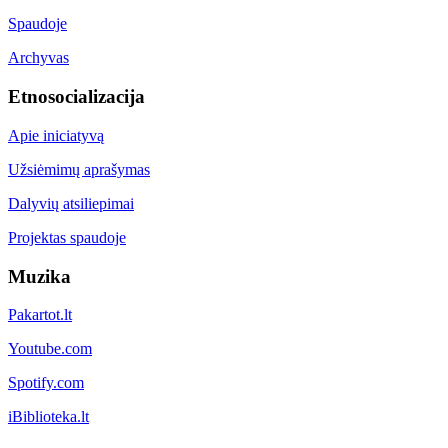
Spaudoje
Archyvas
Etnosocializacija
Apie iniciatyvą
Užsiėmimų aprašymas
Dalyvių atsiliepimai
Projektas spaudoje
Muzika
Pakartot.lt
Youtube.com
Spotify.com
iBiblioteka.lt