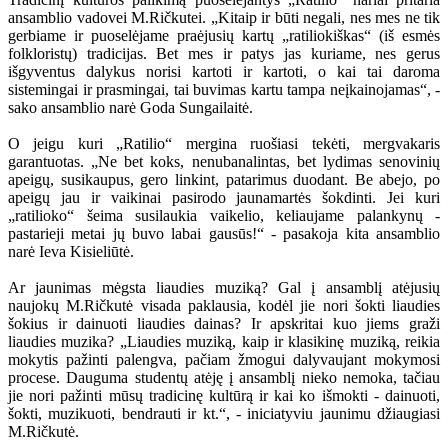
ansamblio vadovei M.Ričkutei. „Kitaip ir būti negali, nes mes ne tik
gerbiame ir puoselėjame praėjusių kartų „ratiliokiškas“ (iš esmės
folkloristų) tradicijas. Bet mes ir patys jas kuriame, nes gerus
išgyventus dalykus norisi kartoti ir kartoti, o kai tai daroma
sistemingai ir prasmingai, tai buvimas kartu tampa neįkainojamas“, -
sako ansamblio narė Goda Sungailaitė.
O jeigu kuri „Ratilio“ mergina ruošiasi tekėti, mergvakaris
garantuotas. „Ne bet koks, nenubanalintas, bet lydimas senovinių
apeigų, susikaupus, gero linkint, patarimus duodant. Be abejo, po
apeigų jau ir vaikinai pasirodo jaunamartės šokdinti. Jei kuri
„ratilioko“ šeima susilaukia vaikelio, keliaujame palankynų -
pastarieji metai jų buvo labai gausūs!“ - pasakoja kita ansamblio
narė Ieva Kisieliūtė.
Ar jaunimas mėgsta liaudies muziką? Gal į ansamblį atėjusių
naujokų M.Ričkutė visada paklausia, kodėl jie nori šokti liaudies
šokius ir dainuoti liaudies dainas? Ir apskritai kuo jiems graži
liaudies muzika? „Liaudies muziką, kaip ir klasikinę muziką, reikia
mokytis pažinti palengva, pačiam žmogui dalyvaujant mokymosi
procese. Dauguma studentų atėję į ansamblį nieko nemoka, tačiau
jie nori pažinti mūsų tradicinę kultūrą ir kai ko išmokti - dainuoti,
šokti, muzikuoti, bendrauti ir kt.“, - iniciatyviu jaunimu džiaugiasi
M.Ričkutė.