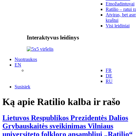
Etnožadintuvai
Ratilio – ratui r
Atviras, bet asm
kraštui
Visi leidiniai
Interaktyvus leidinys
Nuotraukos
EN
FR
DE
RU
Susisiek
Ką apie Ratilio kalba ir rašo
Lietuvos Respublikos Prezidentės Dalios
Grybauskaitės sveikinimas Vilniaus
universiteto folkloro ansambliui „Ratilio“