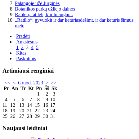
Palangoje ūžė Jurginės
Botanikos parką užliejo dainos
Ratilėli, ratilėli, kur tu augai...
„Ratilio“: gyvuokit ir dar keturiasdešimt, ir dar keturis šimtus
metų
Pradėti
Ankstesnis
1
2
3
4
5
Kitas
Paskutinis
Artimiausi renginiai
<<
<
Gruod. 2023
>
>>
Pr
An
Tr
Kt
Pn
Šš
Sk
1
2
3
4
5
6
7
8
9
10
11
12
13
14
15
16
17
18
19
20
21
22
23
24
25
26
27
28
29
30
31
Naujausi leidiniai