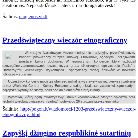
susitikimas. Nepasididžiuok – ateik ir dar draugą atsivesk!
Šaltinis:
naujienos.vu.lt
Przedświąteczny wieczór etnograficzny
Wczoraj w Narodowym Muzeum odbył się tradycyjny przedświąteczny
koncert, poświęcony muzyce ludowej i folklorowi, będącymi przejawami
prastarej kultury duchowej. W tegorocznym koncercie, który wzbudził
szczególne zainteresowanie, uczestniczyła grupa folklorystycznego zespołu „Ratilio” z
Uniwersytetu Wileńskiego, wykonująca specyficzny rodzaj śpiewów w litewskim
folklorze – sutartinė.
Uczestnicy koncertu mogli też obejrzeć unikalną wystawę – po raz pierwszy zebrane
przez Wileńskie Centrum Kultury Etnicznej z całego kraju tak zwane wiszące sady -
najlepsze wyroby ze słomy, należące do elementów starej kultury.
Wystawa, której będą towarzyszyły nauka wykonawstwa starych śpiewów oraz
techniki wyrobów „wiszących sadów“, potrwa do 26 stycznia przyszłego roku.
Šaltinis:
http://pogon.lt/wiadomosci/1203-przedswiateczny-wieczor-
etnograficzny-.html
Zapyškį džiugino respublikinė sutartinių