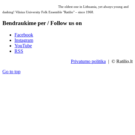
The oldest one in Lithuania, yet always young and
dashing! Vilnius University Folk Ensemble "Ratilio" – since 1968.
Bendraukime per / Follow us on
Facebook
Instagram
YouTube
RSS
Privatumo politika
| © Ratilio.lt
Go to top