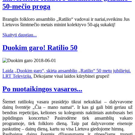
50-mečio proga
Brangūs folkloro ansamblio „Ratilio“ vadovai ir nariai,sveikinu Jus
Lietuvos šimtmečio metais minint kolektyvo 50-ąją sukaktį!
Skaityti daugiau...
Duokim garo! Ratilio 50
Laida „Duokim garo“, skirta ansamblio „Ratilio“ 50 metų jubiliejui.
LRT Televizija.
Dėkojame visai laidos kūrybinei grupei!
Po nuotaikingos vasaros...
Šiemet ratiliokų vasara prasidėjo tikrai nekukliai – dalyvavome
dainų šventėje „Čia – mano namai“. Ir kas gi gali būti geriau už
bendras repeticijas, keliones su kolegomis naktiniais autobusais bei
įspūdingus koncertus? Pasirodėme tiek ansamblių vakaro
programoje, tiek folkloro dieną. Taip pat dalyvavome eisenoje
paskutinę – dainų dieną, kartu su visa Lietuva giedojome himną.
Pasibaigus dainų šventės džiaugsmams ir rūpesčiams, truputį