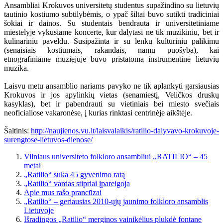
Ansambliai Krokuvos universitetų studentus supažindino su lietuvių
tautinio kostiumo subtilybėmis, o ypač šiltai buvo sutikti tradiciniai
šokiai ir dainos. Su studentais bendrauta ir universitetiniame
miestelyje vykusiame koncerte, kur dalytasi ne tik muzikiniu, bet ir
kulinariniu paveldu. Susipažinta ir su lenkų kultūriniu palikimu
(senaisiais kostiumais, rakandais, namų puošyba), kai
etnografiniame muziejuje buvo pristatoma instrumentinė lietuvių
muzika.
Laisvu metu ansamblio nariams pavyko ne tik aplankyti garsiausias
Krokuvos ir jos apylinkių vietas (senamiestį, Veličkos druskų
kasyklas), bet ir pabendrauti su vietiniais bei miesto svečiais
neoficialiose vakaronėse, į kurias rinktasi centrinėje aikštėje.
Šaltinis:
http://naujienos.vu.lt/laisvalaikis/ratilio-dalyvavo-krokuvoje-
surengtose-lietuvos-dienose/
Vilniaus universiteto folkloro ansambliui ,,RATILIO“ – 45
metai
„Ratilio“ suka 45 gyvenimo ratą
„Ratilio“ vardas stipriai įpareigoja
Apie mus rašo prancūzai
„Ratilio“ – geriausias 2010-ųjų jaunimo folkloro ansamblis
Lietuvoje
Išradingos „Ratilio“ merginos vainikėlius plukdė fontane