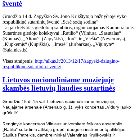
šventė
Gruodžio 14 d. Zapyškio Šv. Jono Krikštytojo bažnyčioje vyko
respublikinė sutartinių šventė „Sesė sodų sodina“.
Tai jau ketvirtas giedotojų sambūris, organizuojamas Kauno rajone.
Sutartines giedojo kolektyvai „Ratilio“ (Vilnius), „Sasutalas“
(Kaunas), „Altonė“ (Zapyškis), „Jorė“ ir „Viešia“ (Neveronys),
„Kupkėmis“ (Kupiškis), „Imsrė“ (Jurbarkas), „Vijūnytė“
(Salamiestis).
Visas straipsnis:
http://alkas.lt/2013/12/17/zapyski-dziugino-
respublikine-sutartiniu-svente/
Lietuvos nacionaliniame muziejuje
skambės lietuvių liaudies sutartinės
Gruodžio 15 d. 15 val. Lietuvos nacionaliniame muziejuje,
Naujajame arsenale (Arsenalo g. 1), vyks koncertas „Vidury lauko
grūšelė“.
Renginyje koncertuos Vilniaus universiteto folkloro ansamblio
„Ratilio“ sutartinių atlikėjų grupė, daugelio instrumentų atlikėjas
Saulius Petreikis, dambrelininkai Valentinas Krulikovskis ir