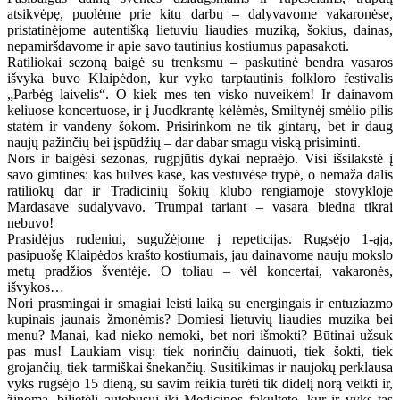
atsikvėpę, puolėme prie kitų darbų – dalyvavome vakaronėse,
pristatinėjome autentišką lietuvių liaudies muziką, šokius, dainas,
nepamiršdavome ir apie savo tautinius kostiumus papasakoti.
Ratiliokai sezoną baigė su trenksmu – paskutinė bendra vasaros
išvyka buvo Klaipėdon, kur vyko tarptautinis folkloro festivalis
„Parbėg laivelis“. O kiek mes ten visko nuveikėm! Ir dainavom
keliuose koncertuose, ir į Juodkrantę kėlėmės, Smiltynėj smėlio pilis
statėm ir vandeny šokom. Prisirinkom ne tik gintarų, bet ir daug
naujų pažinčių bei įspūdžių – dar dabar smagu viską prisiminti.
Nors ir baigėsi sezonas, rugpjūtis dykai nepraėjo. Visi išsilakstė į
savo gimtines: kas bulves kasė, kas vestuvėse trypė, o nemaža dalis
ratiliokų dar ir Tradicinių šokių klubo rengiamoje stovykloje
Mardasave sudalyvavo. Trumpai tariant – vasara biedna tikrai
nebuvo!
Prasidėjus rudeniui, sugužėjome į repeticijas. Rugsėjo 1-ąją,
pasipuošę Klaipėdos krašto kostiumais, jau dainavome naujų mokslo
metų pradžios šventėje. O toliau – vėl koncertai, vakaronės,
išvykos…
Nori prasmingai ir smagiai leisti laiką su energingais ir entuziazmo
kupinais jaunais žmonėmis? Domiesi lietuvių liaudies muzika bei
menu? Manai, kad nieko nemoki, bet nori išmokti? Būtinai užsuk
pas mus! Laukiam visų: tiek norinčių dainuoti, tiek šokti, tiek
grojančių, tiek tarmiškai šnekančių. Susitikimas ir naujokų perklausa
vyks rugsėjo 15 dieną, su savim reikia turėti tik didelį norą veikti ir,
žinoma, bilietėlį autobusui iki Medicinos fakulteto, kur ir vyks tas