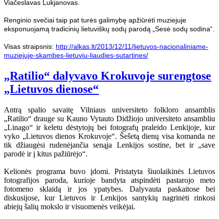
Viačeslavas Lukjanovas.
Renginio svečiai taip pat turės galimybę apžiūrėti muziejuje
eksponuojamą tradicinių lietuviškų sodų parodą „Sesė sodų sodina“.
Visas straipsnis:
http://alkas.lt/2013/12/11/lietuvos-nacionaliniame-
muziejuje-skambes-lietuviu-liaudies-sutartines/
„Ratilio“ dalyvavo Krokuvoje surengtose
„Lietuvos dienose“
Antrą spalio savaitę Vilniaus universiteto folkloro ansamblis
„Ratilio“ drauge su Kauno Vytauto Didžiojo universiteto ansambliu
„Linago“ ir keletu dėstytojų bei fotografų praleido Lenkijoje, kur
vyko „Lietuvos dienos Krokuvoje“. Šešetą dienų visa komanda ne
tik džiaugėsi rudenėjančia senąja Lenkijos sostine, bet ir „save
parodė ir į kitus pažiūrėjo“.
Kelionės programa buvo įdomi. Pristatyta šiuolaikinės Lietuvos
fotografijos paroda, kurioje bandyta atspindėti pastarojo meto
fotomeno sklaidą ir jos ypatybes. Dalyvauta paskaitose bei
diskusijose, kur Lietuvos ir Lenkijos santykių nagrinėti rinkosi
abiejų šalių mokslo ir visuomenės veikėjai.