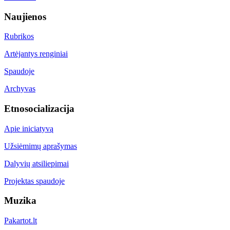
Naujienos
Rubrikos
Artėjantys renginiai
Spaudoje
Archyvas
Etnosocializacija
Apie iniciatyvą
Užsiėmimų aprašymas
Dalyvių atsiliepimai
Projektas spaudoje
Muzika
Pakartot.lt