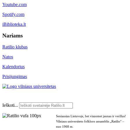
Youtube.com
Spotify.com
iBiblioteka.lt
Nariams
Ratilio klubas
Natos
Kalendorius
Prisijungimas
Ieškoti...
Seniausias Lietuvoje, bet visuomet jaunas ir veržlus!
Vilniaus universiteto folkloro ansamblis „Ratilio“ –
nuo 1968 m.