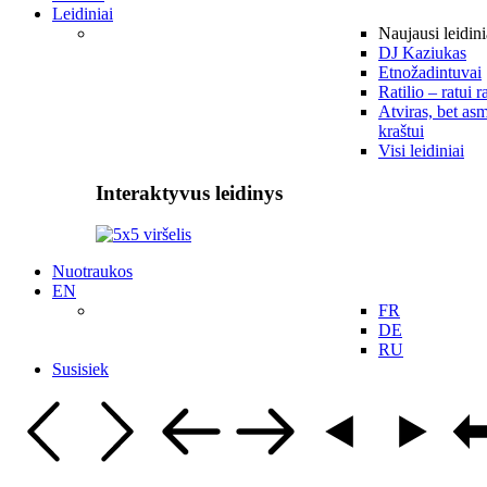
Leidiniai
Naujausi leidini
DJ Kaziukas
Etnožadintuvai
Ratilio – ratui r
Atviras, bet asm
kraštui
Visi leidiniai
Interaktyvus leidinys
Nuotraukos
EN
FR
DE
RU
Susisiek