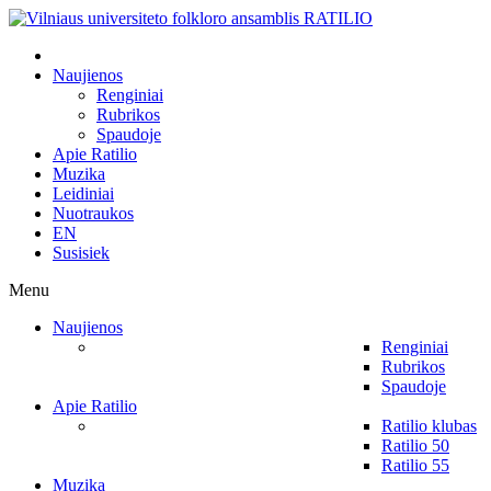
Naujienos
Renginiai
Rubrikos
Spaudoje
Apie Ratilio
Muzika
Leidiniai
Nuotraukos
EN
Susisiek
Menu
Naujienos
Renginiai
Rubrikos
Spaudoje
Apie Ratilio
Ratilio klubas
Ratilio 50
Ratilio 55
Muzika