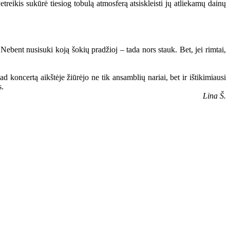
treikis sukūrė tiesiog tobulą atmosferą atsiskleisti jų atliekamų dainų
Nebent nusisuki koją šokių pradžioj – tada nors stauk. Bet, jei rimtai,
d koncertą aikštėje žiūrėjo ne tik ansamblių nariai, bet ir ištikimiausi
s.
Lina Š.