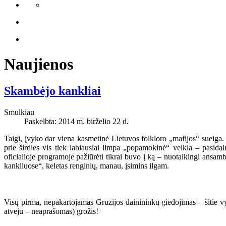
Naujienos
Skambėjo kankliai
Smulkiau
Paskelbta: 2014 m. birželio 22 d.
Taigi, įvyko dar viena kasmetinė Lietuvos folkloro „mafijos“ sueiga. 
prie širdies vis tiek labiausiai limpa „popamokinė“ veikla – pasida
oficialioje programoje pažiūrėti tikrai buvo į ką – nuotaikingi ansa
kankliuose“, keletas renginių, manau, įsimins ilgam.
Visų pirma, nepakartojamas Gruzijos dainininkų giedojimas – šitie vyr
atveju – neaprašomas) grožis!