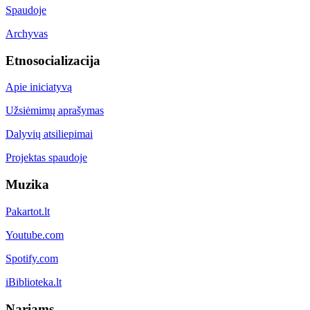
Spaudoje
Archyvas
Etnosocializacija
Apie iniciatyvą
Užsiėmimų aprašymas
Dalyvių atsiliepimai
Projektas spaudoje
Muzika
Pakartot.lt
Youtube.com
Spotify.com
iBiblioteka.lt
Nariams