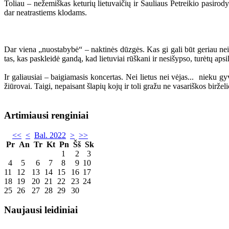
Toliau – nežemiškas keturių lietuvaičių ir Sauliaus Petreikio pasirody
dar neatrastiems klodams.
Dar viena „nuostabybė“ – naktinės dūzgės. Kas gi gali būt geriau nei l
tas, kas paskleidė gandą, kad lietuviai rūškani ir nesišypso, turėtų apsi
Ir galiausiai – baigiamasis koncertas. Nei lietus nei vėjas... nieku gy
žiūrovai. Taigi, nepaisant šlapių kojų ir toli gražu ne vasariškos biržel
Artimiausi renginiai
<<
<
Bal. 2022
>
>>
Pr
An
Tr
Kt
Pn
Šš
Sk
1
2
3
4
5
6
7
8
9
10
11
12
13
14
15
16
17
18
19
20
21
22
23
24
25
26
27
28
29
30
Naujausi leidiniai