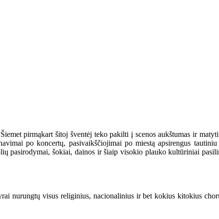
Šiemet pirmąkart šitoj šventėj teko pakilti į scenos aukštumas ir matyti
inavimai po koncertų, pasivaikščiojimai po miestą apsirengus tautiniu 
mblių pasirodymai, šokiai, dainos ir šiaip visokio plauko kultūriniai 
ai nurungtų visus religinius, nacionalinius ir bet kokius kitokius cho