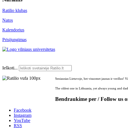
Ratilio klubas
Natos
Kalendorius
Prisijungimas
Ieškoti...
Seniausias Lietuvoje, bet visuomet jaunas ir veržlus! V
The oldest one in Lithuania, yet always young and dash
Bendraukime per / Follow us 
Facebook
Instagram
YouTube
RSS