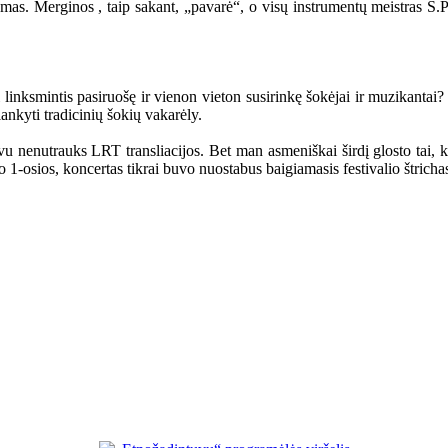
mas. Merginos , taip sakant, „pavarė“, o visų instrumentų meistras S.Pe
inksmintis pasiruošę ir vienon vieton susirinkę šokėjai ir muzikantai? 
lankyti tradicinių šokių vakarėly.
vu nenutrauks LRT transliacijos. Bet man asmeniškai širdį glosto tai, ka
io 1-osios, koncertas tikrai buvo nuostabus baigiamasis festivalio štricha