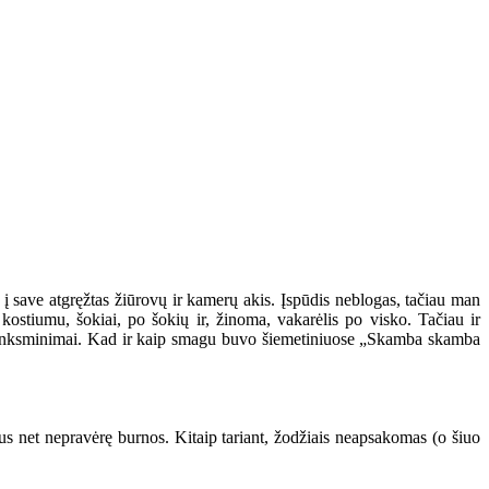
 į save atgręžtas žiūrovų ir kamerų akis. Įspūdis neblogas, tačiau man
kostiumu, šokiai, po šokių ir, žinoma, vakarėlis po visko. Tačiau ir
pasilinksminimai. Kad ir kaip smagu buvo šiemetiniuose „Skamba skamba
rus net nepravėrę burnos. Kitaip tariant, žodžiais neapsakomas (o šiuo