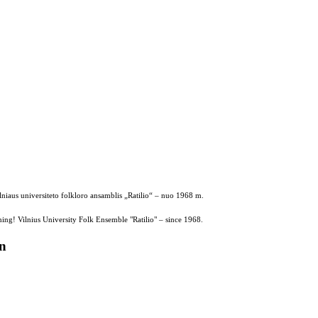
ilniaus universiteto folkloro ansamblis „Ratilio“ – nuo 1968 m.
ing! Vilnius University Folk Ensemble "Ratilio" – since 1968.
on