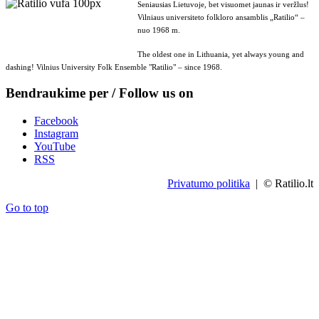
Seniausias Lietuvoje, bet visuomet jaunas ir veržlus!
Vilniaus universiteto folkloro ansamblis „Ratilio“ –
nuo 1968 m.
The oldest one in Lithuania, yet always young and
dashing! Vilnius University Folk Ensemble "Ratilio" – since 1968.
Bendraukime per / Follow us on
Facebook
Instagram
YouTube
RSS
Privatumo politika
| © Ratilio.lt
Go to top