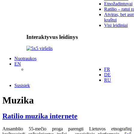
Etnožadintuvai
Ratilio – ratui r
Atviras, bet asm
kraštui
Visi leidiniai
Interaktyvus leidinys
Nuotraukos
EN
FR
DE
RU
Susisiek
Muzika
Ratilio muzika internete
Ansamblio 55-mečio proga parengti Lietuvos etnografinį