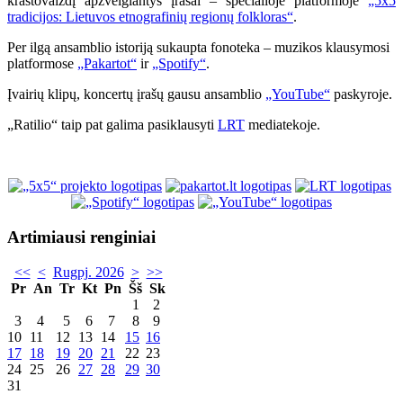
kraštovaizdį apžvelgiantys įrašai – specialioje platformoje
„5x5
tradicijos: Lietuvos etnografinių regionų folkloras“
.
Per ilgą ansamblio istoriją sukaupta fonoteka – muzikos klausymosi
platformose
„Pakartot“
ir
„Spotify“
.
Įvairių klipų, koncertų įrašų gausu ansamblio
„YouTube“
paskyroje.
„Ratilio“ taip pat galima pasiklausyti
LRT
mediatekoje.
Artimiausi renginiai
<<
<
Rugpj. 2026
>
>>
Pr
An
Tr
Kt
Pn
Šš
Sk
1
2
3
4
5
6
7
8
9
10
11
12
13
14
15
16
17
18
19
20
21
22
23
24
25
26
27
28
29
30
31