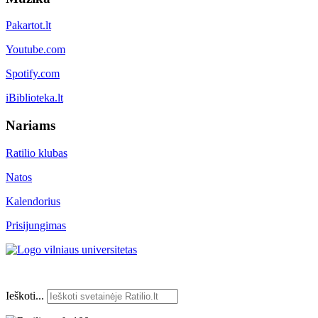
Pakartot.lt
Youtube.com
Spotify.com
iBiblioteka.lt
Nariams
Ratilio klubas
Natos
Kalendorius
Prisijungimas
Ieškoti...