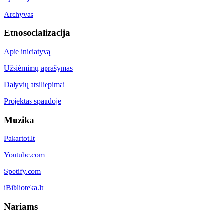
Archyvas
Etnosocializacija
Apie iniciatyvą
Užsiėmimų aprašymas
Dalyvių atsiliepimai
Projektas spaudoje
Muzika
Pakartot.lt
Youtube.com
Spotify.com
iBiblioteka.lt
Nariams