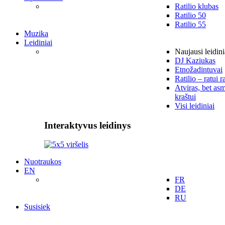
Ratilio klubas
Ratilio 50
Ratilio 55
Muzika
Leidiniai
Naujausi leidini
DJ Kaziukas
Etnožadintuvai
Ratilio – ratui r
Atviras, bet asm
kraštui
Visi leidiniai
Interaktyvus leidinys
Nuotraukos
EN
FR
DE
RU
Susisiek