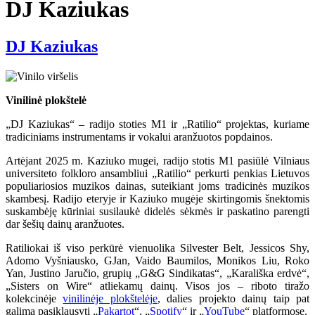
DJ Kaziukas
DJ Kaziukas
Vinilinė plokštelė
„DJ Kaziukas“ – radijo stoties M1 ir „Ratilio“ projektas, kuriame
tradiciniams instrumentams ir vokalui aranžuotos popdainos.
Artėjant 2025 m. Kaziuko mugei, radijo stotis M1 pasiūlė Vilniaus
universiteto folkloro ansambliui „Ratilio“ perkurti penkias Lietuvos
populiariosios muzikos dainas, suteikiant joms tradicinės muzikos
skambesį. Radijo eteryje ir Kaziuko mugėje skirtingomis šnektomis
suskambėję kūriniai susilaukė didelės sėkmės ir paskatino parengti
dar šešių dainų aranžuotes.
Ratiliokai iš viso perkūrė vienuolika Silvester Belt, Jessicos Shy,
Adomo Vyšniausko, GJan, Vaido Baumilos, Monikos Liu, Roko
Yan, Justino Jaručio, grupių „G&G Sindikatas“, „Karališka erdvė“,
„Sisters on Wire“ atliekamų dainų. Visos jos – riboto tiražo
kolekcinėje
vinilinėje plokštelėje
, dalies projekto dainų taip pat
galima pasiklausyti „
Pakartot
“, „
Spotify
“ ir „
YouTube
“ platformose.