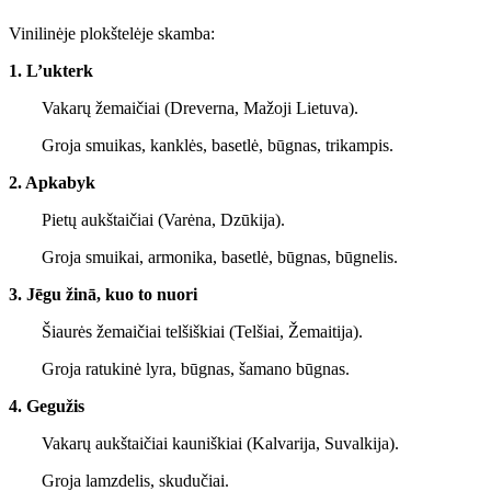
Vinilinėje plokštelėje skamba:
1. L’ukterk
Vakarų žemaičiai (Dreverna, Mažoji Lietuva).
Groja smuikas, kanklės, basetlė, būgnas, trikampis.
2. Apkabyk
Pietų aukštaičiai (Varėna, Dzūkija).
Groja smuikai, armonika, basetlė, būgnas, būgnelis.
3. Jēgu žinā, kuo to nuori
Šiaurės žemaičiai telšiškiai (Telšiai, Žemaitija).
Groja ratukinė lyra, būgnas, šamano būgnas.
4. Gegužis
Vakarų aukštaičiai kauniškiai (Kalvarija, Suvalkija).
Groja lamzdelis, skudučiai.