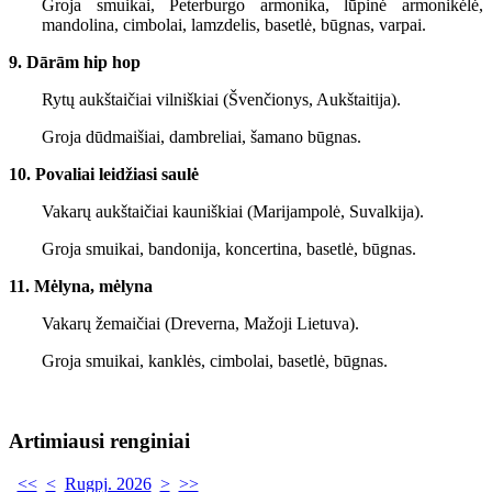
Groja smuikai, Peterburgo armonika, lūpinė armonikėlė,
mandolina, cimbolai, lamzdelis, basetlė, būgnas, varpai.
9. Dārām hip hop
Rytų aukštaičiai vilniškiai (Švenčionys, Aukštaitija).
Groja dūdmaišiai, dambreliai, šamano būgnas.
10. Povaliai leidžiasi saulė
Vakarų aukštaičiai kauniškiai (Marijampolė, Suvalkija).
Groja smuikai, bandonija, koncertina, basetlė, būgnas.
11. Mėlyna, mėlyna
Vakarų žemaičiai (Dreverna, Mažoji Lietuva).
Groja smuikai, kanklės, cimbolai, basetlė, būgnas.
Artimiausi renginiai
<<
<
Rugpj. 2026
>
>>