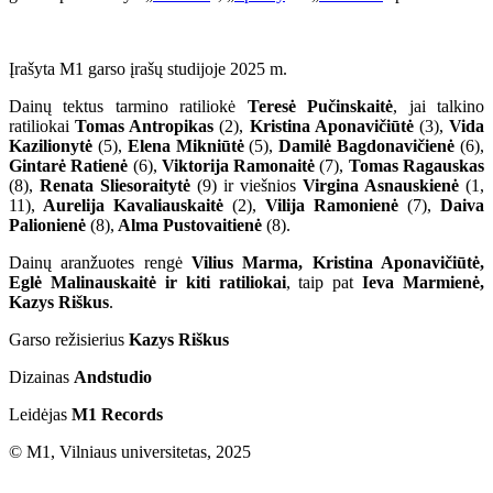
Įrašyta M1 garso įrašų studijoje 2025 m.
Dainų tektus tarmino ratiliokė
Teresė Pučinskaitė
, jai talkino
ratiliokai
Tomas Antropikas
(2),
Kristina Aponavičiūtė
(3),
Vida
Kazilionytė
(5),
Elena Mikniūtė
(5),
Damilė Bagdonavičienė
(6),
Gintarė Ratienė
(6),
Viktorija Ramonaitė
(7),
Tomas Ragauskas
(8),
Renata Sliesoraitytė
(9) ir viešnios
Virgina Asnauskienė
(1,
11),
Aurelija Kavaliauskaitė
(2),
Vilija Ramonienė
(7),
Daiva
Palionienė
(8),
Alma Pustovaitienė
(8).
Dainų aranžuotes rengė
Vilius Marma, Kristina Aponavičiūtė,
Eglė Malinauskaitė ir kiti ratiliokai
, taip pat
Ieva Marmienė,
Kazys Riškus
.
Garso režisierius
Kazys Riškus
Dizainas
Andstudio
Leidėjas
M1 Records
© M1, Vilniaus universitetas, 2025