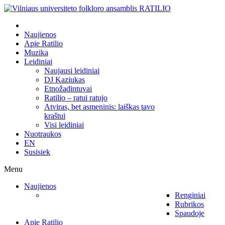
Naujienos
Apie Ratilio
Muzika
Leidiniai
Naujausi leidiniai
DJ Kaziukas
Etnožadintuvai
Ratilio – ratui ratujo
Atviras, bet asmeninis: laiškas tavo
kraštui
Visi leidiniai
Nuotraukos
EN
Susisiek
Menu
Naujienos
Renginiai
Rubrikos
Spaudoje
Apie Ratilio