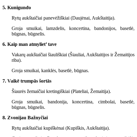
5. Kunigundυ
Rytų aukštaičiai panevėžiškiai (Daujėnai, Aukštaitija).
Groja smuikai, lamzdelis, koncertina, bandonijos, basetlė,
būgnas, būgnelis.
6. Kaip man atmyliet’ tave
Vakarų aukštaičiai šiauliškiai (Šiauliai, Aukštaitijos ir Žemaitijos
riba).
Groja smuikai, kanklės, basetlė, būgnas.
7. Vaikē trumpās šortās
Šiaurės žemaičiai kretingiškiai (Plateliai, Žemaitija).
Groja smuikai, bandonija, koncertina, cimbolai, basetlė,
būgnas, būgnelis.
8. Zvonijau Bažnyčiai
Rytų aukštaičiai kupiškėnai (Kupiškis, Aukštaitija).