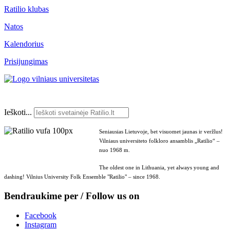
Ratilio klubas
Natos
Kalendorius
Prisijungimas
Ieškoti...
Seniausias Lietuvoje, bet visuomet jaunas ir veržlus!
Vilniaus universiteto folkloro ansamblis „Ratilio“ –
nuo 1968 m.
The oldest one in Lithuania, yet always young and
dashing! Vilnius University Folk Ensemble "Ratilio" – since 1968.
Bendraukime per / Follow us on
Facebook
Instagram