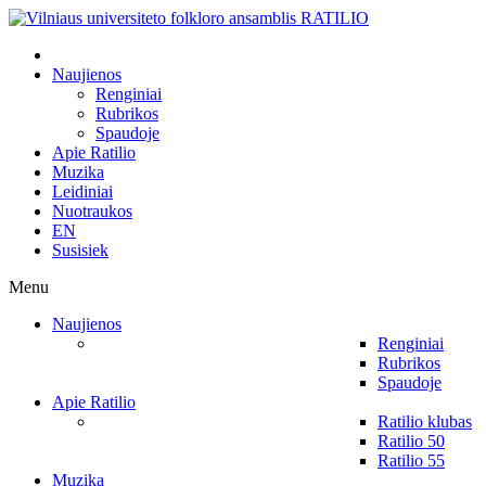
Naujienos
Renginiai
Rubrikos
Spaudoje
Apie Ratilio
Muzika
Leidiniai
Nuotraukos
EN
Susisiek
Menu
Naujienos
Renginiai
Rubrikos
Spaudoje
Apie Ratilio
Ratilio klubas
Ratilio 50
Ratilio 55
Muzika