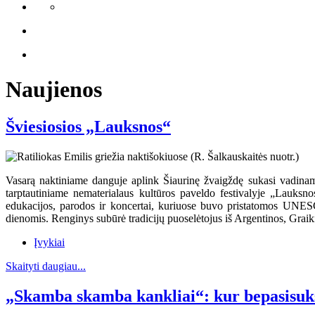
Naujienos
Šviesiosios „Lauksnos“
Vasarą naktiniame danguje aplink Šiaurinę žvaigždę sukasi vadinamas
tarptautiniame nematerialaus kultūros paveldo festivalyje „Lauksno
edukacijos, parodos ir koncertai, kuriuose buvo pristatomos UNESC
dienomis. Renginys subūrė tradicijų puoselėtojus iš Argentinos, Graikij
Įvykiai
Skaityti daugiau...
„Skamba skamba kankliai“: kur bepasisuks