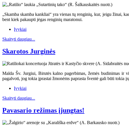
„Skamba skamba kankliai“ yra vienas tų renginių, kur, jeigu žinai, kad ji
bent kiek pakaupti jėgas renginių maratonui.
Įvykiai
Skaityti daugiau...
Skarotos Jurginės
Malda Šv. Jurgiui, Birutės kalno pagerbimas, žemės budinimas ir vis
pagalvoti, jog tokia įprastai žmonėms paprasta šventė gali būti tokia 
Įvykiai
Skaityti daugiau...
Pavasario režimas įjungtas!