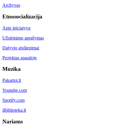
Archyvas
Etnosocializacija
Apie iniciatyvą
Užsiėmimų aprašymas
Dalyvių atsiliepimai
Projektas spaudoje
Muzika
Pakartot.lt
Youtube.com
Spotify.com
iBiblioteka.lt
Nariams