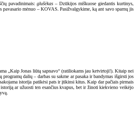
kščių pavadinimais:
glušėkas
– Dzūkijos miškuose giedantis kurtinys,
masis pavasario mėnuo – KOVAS. Pasižvalgykime, ką ant savo sparnų jis
 „Kaip Jonas liūtą sapnavo“ (ratiliokams jau ketvirtoji!). Kitaip nei
ų programų dalių – darbas su sakme ar pasaka ir bandymas išgirsti jos
kojama istorija patikėsi pats ir įtikinsi kitus. Kaip dar pačiais pirmais
storiją ar užuosti ten esančius kvapus, bet ir žinoti kiekvieno veikėjo
tyvą.