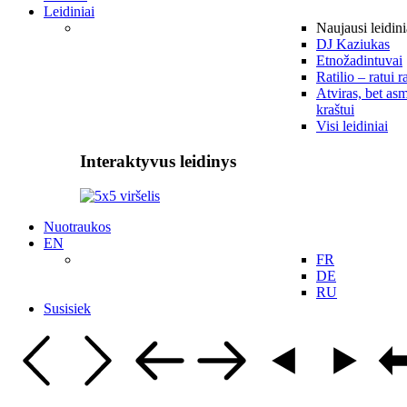
Leidiniai
Naujausi leidini
DJ Kaziukas
Etnožadintuvai
Ratilio – ratui r
Atviras, bet asm
kraštui
Visi leidiniai
Interaktyvus leidinys
Nuotraukos
EN
FR
DE
RU
Susisiek