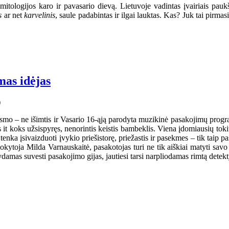
tologijos karo ir pavasario dievą. Lietuvoje vadintas įvairiais pau
is
ar net
karvelinis
, saule padabintas ir ilgai lauktas. Kas? Juk tai pir
mas idėjas
mo – ne išimtis ir Vasario 16-ąją parodyta muzikinė pasakojimų programa
it koks užsispyręs, nenorintis keistis bambeklis. Viena įdomiausių toki
ka įsivaizduoti įvykio priešistorę, priežastis ir pasekmes – tik taip pasa
kytoja Milda Varnauskaitė, pasakotojas turi ne tik aiškiai matyti savo i
damas suvesti pasakojimo gijas, jautiesi tarsi narpliodamas rimtą detek