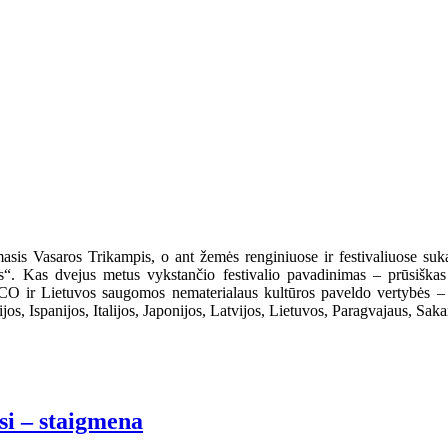
is Vasaros Trikampis, o ant žemės renginiuose ir festivaliuose sukasi
s“. Kas dvejus metus vykstančio festivalio pavadinimas – prūsiškas žo
O ir Lietuvos saugomos nematerialaus kultūros paveldo vertybės – vi
os, Ispanijos, Italijos, Japonijos, Latvijos, Lietuvos, Paragvajaus, Saka
i – staigmena