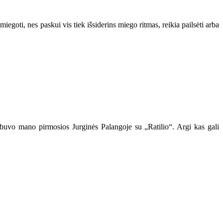
miegoti, nes paskui vis tiek išsiderins miego ritmas, reikia pailsėti arba
į buvo mano pirmosios Jurginės Palangoje su „Ratilio“. Argi kas gali