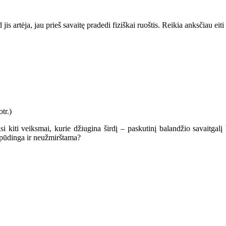
s artėja, jau prieš savaitę pradedi fiziškai ruoštis. Reikia anksčiau eiti 
i kiti veiksmai, kurie džiugina širdį – paskutinį balandžio savaitgal
įspūdinga ir neužmirštama?