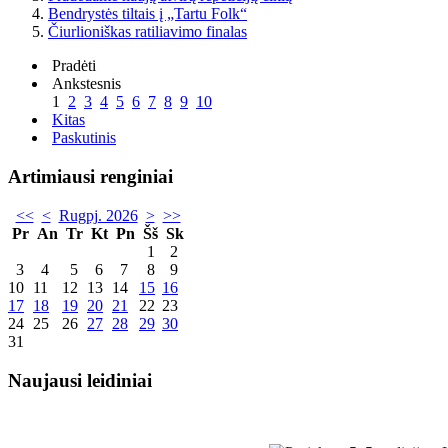
Bendrystės tiltais į „Tartu Folk“
Čiurlioniškas ratiliavimo finalas
Pradėti
Ankstesnis
1
2
3
4
5
6
7
8
9
10
Kitas
Paskutinis
Artimiausi renginiai
<<
<
Rugpj. 2026
>
>>
Pr
An
Tr
Kt
Pn
Šš
Sk
1
2
3
4
5
6
7
8
9
10
11
12
13
14
15
16
17
18
19
20
21
22
23
24
25
26
27
28
29
30
31
Naujausi leidiniai