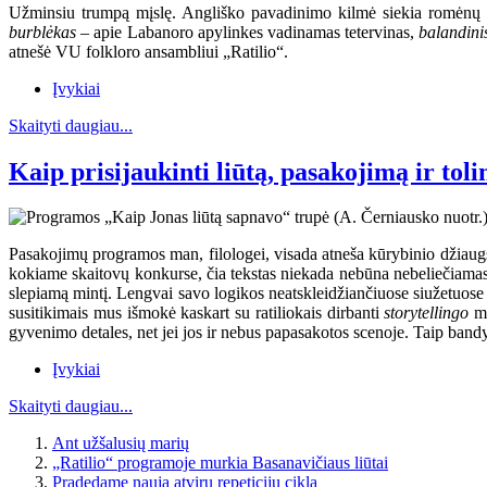
Užminsiu trumpą mįslę. Angliško pavadinimo kilmė siekia romėnų mi
burblėkas
– apie Labanoro apylinkes vadinamas tetervinas,
balandin
atnešė VU folkloro ansambliui „Ratilio“.
Įvykiai
Skaityti daugiau...
Kaip prisijaukinti liūtą, pasakojimą ir toli
Pasakojimų programos man, filologei, visada atneša kūrybinio džiaugs
kokiame skaitovų konkurse, čia tekstas niekada nebūna nebeliečiamas 
slepiamą mintį. Lengvai savo logikos neatskleidžiančiuose siužetuose ten
susitikimais mus išmokė kaskart su ratiliokais dirbanti
storytellingo
mo
gyvenimo detales, net jei jos ir nebus papasakotos scenoje. Taip bandy
Įvykiai
Skaityti daugiau...
Ant užšalusių marių
„Ratilio“ programoje murkia Basanavičiaus liūtai
Pradedame naują atvirų repeticijų ciklą