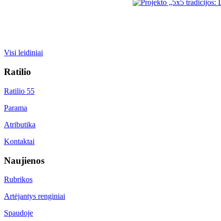
Visi leidiniai
Ratilio
Ratilio 55
Parama
Atributika
Kontaktai
Naujienos
Rubrikos
Artėjantys renginiai
Spaudoje