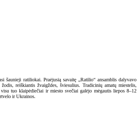
 šaunieji ratiliokai. Praėjusią savaitę „Ratilio“ ansamblis dalyvavo
dis, reiškiantis žvaigždes, šviesulius. Tradicinių amatų miestelis,
su tuo klaipėdiečiai ir miesto svečiai galėjo mėgautis liepos 8–12
rtvelo ir Ukrainos.