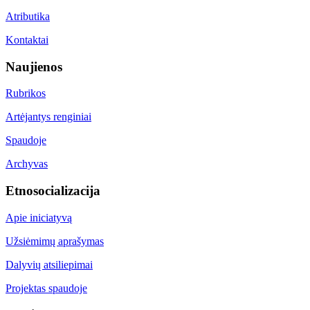
Atributika
Kontaktai
Naujienos
Rubrikos
Artėjantys renginiai
Spaudoje
Archyvas
Etnosocializacija
Apie iniciatyvą
Užsiėmimų aprašymas
Dalyvių atsiliepimai
Projektas spaudoje