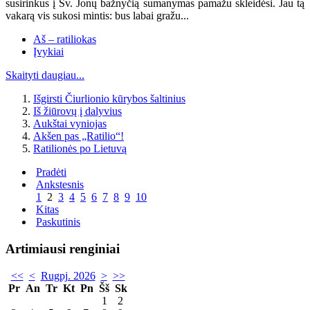
susirinkus į Šv. Jonų bažnyčią sumanymas pamažu skleidėsi. Jau tą
vakarą vis sukosi mintis: bus labai gražu...
Aš – ratiliokas
Įvykiai
Skaityti daugiau...
Išgirsti Čiurlionio kūrybos šaltinius
Iš žiūrovų į dalyvius
Aukštai vyniojas
Akšen pas „Ratilio“!
Ratilionės po Lietuvą
Pradėti
Ankstesnis
1
2
3
4
5
6
7
8
9
10
Kitas
Paskutinis
Artimiausi renginiai
<<
<
Rugpj. 2026
>
>>
Pr
An
Tr
Kt
Pn
Šš
Sk
1
2