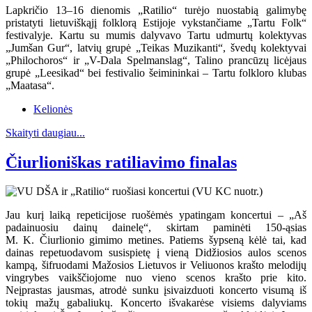
Lapkričio 13–16 dienomis „Ratilio“ turėjo nuostabią galimybę
pristatyti lietuviškąjį folklorą Estijoje vykstančiame „Tartu Folk“
festivalyje. Kartu su mumis dalyvavo Tartu udmurtų kolektyvas
„Jumšan Gur“, latvių grupė „Teikas Muzikanti“, švedų kolektyvai
„Philochoros“ ir „V-Dala Spelmanslag“, Talino prancūzų licėjaus
grupė „Leesikad“ bei festivalio šeimininkai – Tartu folkloro klubas
„Maatasa“.
Kelionės
Skaityti daugiau...
Čiurlioniškas ratiliavimo finalas
Jau kurį laiką repeticijose ruošėmės ypatingam koncertui – „Aš
padainuosiu dainų dainelę“, skirtam paminėti 150-ąsias
M. K. Čiurlionio gimimo metines. Patiems šypseną kėlė tai, kad
dainas repetuodavom susispietę į vieną Didžiosios aulos scenos
kampą, šifruodami Mažosios Lietuvos ir Veliuonos krašto melodijų
vingrybes vaikščiojome nuo vieno scenos krašto prie kito.
Neįprastas jausmas, atrodė sunku įsivaizduoti koncerto visumą iš
tokių mažų gabaliukų. Koncerto išvakarėse visiems dalyviams