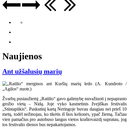
Naujienos
Ant užšalusių marių
Žvarbų pusiaužiemį „Ratilio“ gavo galimybę nuvažiuoti į nepaprasto
grožio vietą – Nidą. Joje vyko kasmetinis žvejiškas festivalis
„Stintapūkis“. Paskutinį kartą Neringoje buvau daugiau nei prieš 10
metų, todėl nežinojau, ko tikėtis iš šios kelionės, ypač žiemą. Tačiau
vien pamačius pro autobuso langus vietos kraštovaizdį supratau, jog
tos festivalio dienos bus nepakartojamos.