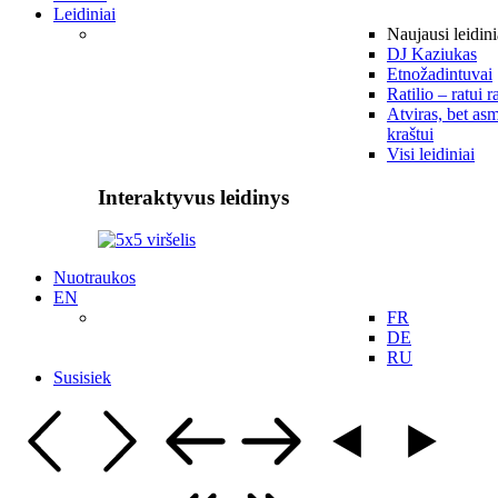
Leidiniai
Naujausi leidini
DJ Kaziukas
Etnožadintuvai
Ratilio – ratui r
Atviras, bet asm
kraštui
Visi leidiniai
Interaktyvus leidinys
Nuotraukos
EN
FR
DE
RU
Susisiek