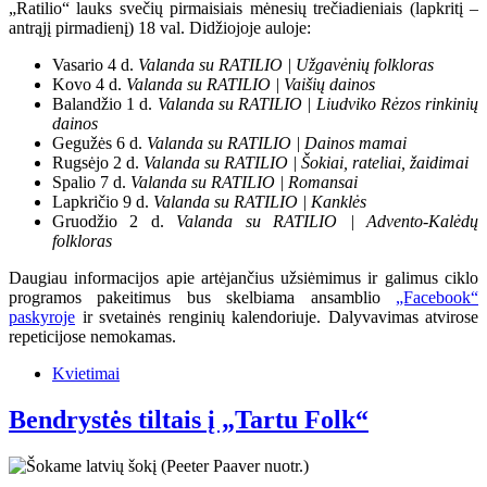
„Ratilio“ lauks svečių pirmaisiais mėnesių trečiadieniais (lapkritį –
antrąjį pirmadienį) 18 val. Didžiojoje auloje:
Vasario 4 d.
Valanda su RATILIO | Užgavėnių folkloras
Kovo 4 d.
Valanda su RATILIO | Vaišių dainos
Balandžio 1 d.
Valanda su RATILIO | Liudviko Rėzos rinkinių
dainos
Gegužės 6 d.
Valanda su RATILIO | Dainos mamai
Rugsėjo 2 d.
Valanda su RATILIO | Šokiai, rateliai, žaidimai
Spalio 7 d.
Valanda su RATILIO | Romansai
Lapkričio 9 d.
Valanda su RATILIO | Kanklės
Gruodžio 2 d.
Valanda su RATILIO | Advento-Kalėdų
folkloras
Daugiau informacijos apie artėjančius užsiėmimus ir galimus ciklo
programos pakeitimus bus skelbiama ansamblio
„Facebook“
paskyroje
ir svetainės renginių kalendoriuje. Dalyvavimas atvirose
repeticijose nemokamas.
Kvietimai
Bendrystės tiltais į „Tartu Folk“