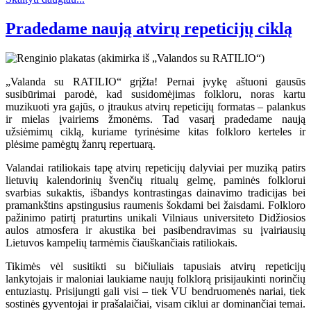
Pradedame naują atvirų repeticijų ciklą
„Valanda su RATILIO“ grįžta! Pernai įvykę aštuoni gausūs
susibūrimai parodė, kad susidomėjimas folkloru, noras kartu
muzikuoti yra gajūs, o įtraukus atvirų repeticijų formatas – palankus
ir mielas įvairiems žmonėms. Tad vasarį pradedame naują
užsiėmimų ciklą, kuriame tyrinėsime kitas folkloro kerteles ir
plėsime pamėgtų žanrų repertuarą.
Valandai ratiliokais tapę atvirų repeticijų dalyviai per muziką patirs
lietuvių kalendorinių švenčių ritualų gelmę, paminės folklorui
svarbias sukaktis, išbandys kontrastingas dainavimo tradicijas bei
pramankštins apstingusius raumenis šokdami bei žaisdami. Folkloro
pažinimo patirtį praturtins unikali Vilniaus universiteto Didžiosios
aulos atmosfera ir akustika bei pasibendravimas su įvairiausių
Lietuvos kampelių tarmėmis čiauškančiais ratiliokais.
Tikimės vėl susitikti su bičiuliais tapusiais atvirų repeticijų
lankytojais ir maloniai laukiame naujų folklorą prisijaukinti norinčių
entuziastų. Prisijungti gali visi – tiek VU bendruomenės nariai, tiek
sostinės gyventojai ir prašalaičiai, visam ciklui ar dominančiai temai.