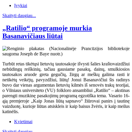
Įvykiai
Skaityti daugiau...
„Ratilio“ programoje murkia
Basanavičiaus liūtai
Turbūt retas tikėtųsi lietuvių tautosakoje išvysti šalies kraštovaizdžiui
nebūdingų reiškinių, tačiau gausiame pasakų, dainų, smulkiosios
tautosakos aruode greta gegučių, žirgų ar meškų galima rasti ir
netikėtų veikėjų, pavyzdžiui, liūtų! Jonui Basanavičiui šis radinys
buvo dar vienas argumentas lietuvių kilmės iš senovės trakų teorijai,
o Vilniaus universiteto (VU) folkloro ansambliui „Ratilio“ – akstinas
parengti muzikinę pasakojimų programą egzotiška tema. Vasario 16-
ąją premjeroje „Kaip Jonas liūtą sapnavo“ žiūrovai panirs į tautinę
vaizduotę, kurioje liūtas atsiskleis ir kaip baisus žvėris, ir kaip meilus
katinėlis.
Kvietimai
Skaityti daugiau...