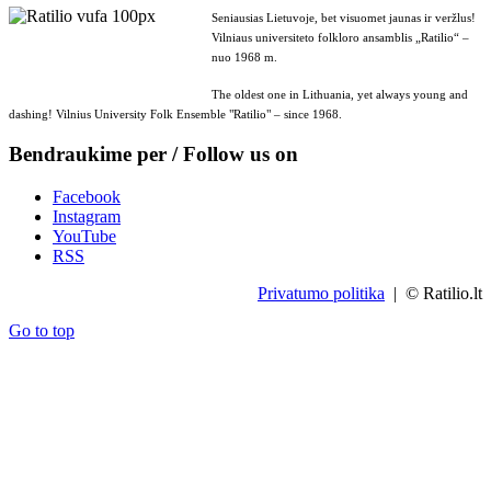
Seniausias Lietuvoje, bet visuomet jaunas ir veržlus!
Vilniaus universiteto folkloro ansamblis „Ratilio“ –
nuo 1968 m.
The oldest one in Lithuania, yet always young and
dashing! Vilnius University Folk Ensemble "Ratilio" – since 1968.
Bendraukime per / Follow us on
Facebook
Instagram
YouTube
RSS
Privatumo politika
| © Ratilio.lt
Go to top