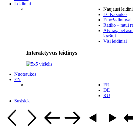
Leidiniai
Naujausi leidini
DJ Kaziukas
Etnožadintuvai
Ratilio – ratui r
Atviras, bet asm
kraštui
Visi leidiniai
Interaktyvus leidinys
Nuotraukos
EN
FR
DE
RU
Susisiek