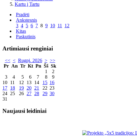
Kartu į Tartu
Pradėti
Ankstesnis
3
4
5
6
7
8
9
10
11
12
Kitas
Paskutinis
Artimiausi renginiai
<<
<
Rugpj. 2026
>
>>
Pr
An
Tr
Kt
Pn
Šš
Sk
1
2
3
4
5
6
7
8
9
10
11
12
13
14
15
16
17
18
19
20
21
22
23
24
25
26
27
28
29
30
31
Naujausi leidiniai