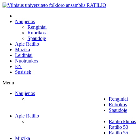
Naujienos
Renginiai
Rubrikos
Spaudoje
Apie Ratilio
Muzika
Leidiniai
Nuotraukos
EN
Susisiek
Menu
Naujienos
Renginiai
Rubrikos
Spaudoje
Apie Ratilio
Ratilio klubas
Ratilio 50
Ratilio 55
Muzika