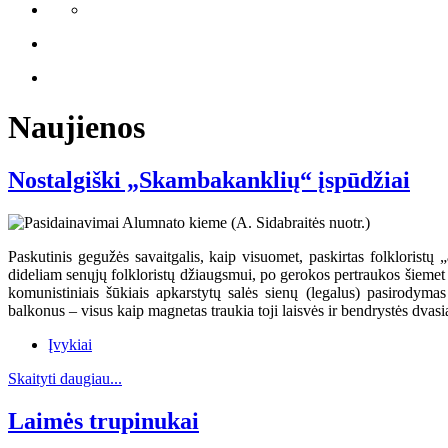
Naujienos
Nostalgiški „Skambakanklių“ įspūdžiai
Paskutinis gegužės savaitgalis, kaip visuomet, paskirtas folkloristų
dideliam senųjų folkloristų džiaugsmui, po gerokos pertraukos šiemet
komunistiniais šūkiais apkarstytų salės sienų (legalus) pasirody
balkonus – visus kaip magnetas traukia toji laisvės ir bendrystės dvasia
Įvykiai
Skaityti daugiau...
Laimės trupinukai