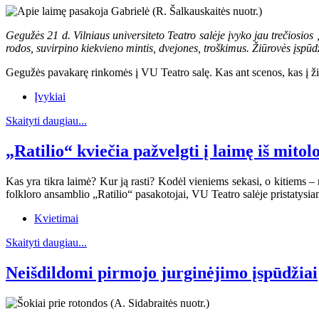
Gegužės 21 d. Vilniaus universiteto Teatro salėje įvyko jau trečiosi
rodos, suvirpino kiekvieno mintis, dvejones, troškimus. Žiūrovės įspūd
Gegužės pavakarę rinkomės į VU Teatro salę. Kas ant scenos, kas į žiūro
Įvykiai
Skaityti daugiau...
„Ratilio“ kviečia pažvelgti į laimę iš mito
Kas yra tikra laimė? Kur ją rasti? Kodėl vieniems sekasi, o kitiems – 
folkloro ansamblio „Ratilio“ pasakotojai, VU Teatro salėje pristatys
Kvietimai
Skaityti daugiau...
Neišdildomi pirmojo jurginėjimo įspūdžiai