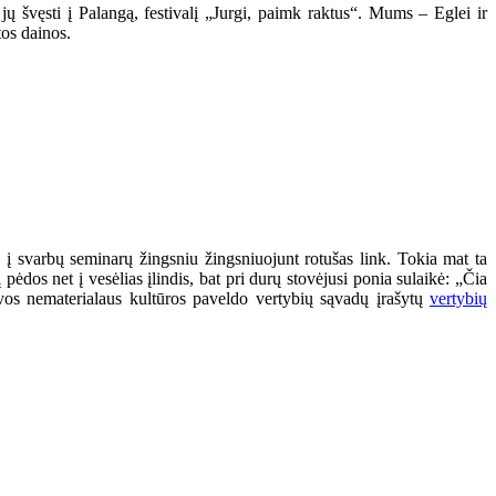
jų švęsti į Palangą, festivalį „Jurgi, paimk raktus“. Mums – Eglei ir
tos dainos.
į svarbų seminarų žingsniu žingsniuojunt rotušas link. Tokia mat ta
ėdos net į vesėlias įlindis, bat pri durų stovėjusi ponia sulaikė: „Čia
tuvos nematerialaus kultūros paveldo vertybių sąvadų įrašytų
vertybių