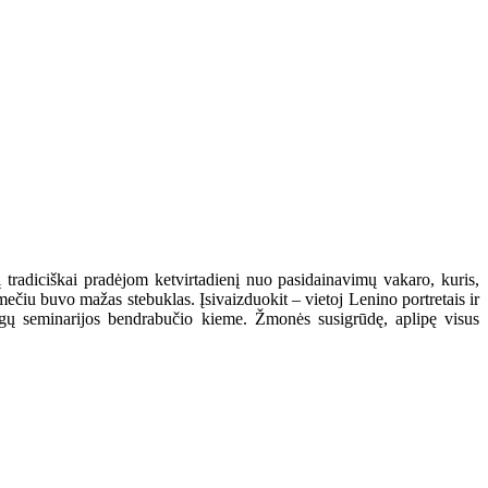
į tradiciškai pradėjom ketvirtadienį nuo pasidainavimų vakaro, kuris,
čiu buvo mažas stebuklas. Įsivaizduokit – vietoj Lenino portretais ir
igų seminarijos bendrabučio kieme. Žmonės susigrūdę, aplipę visus