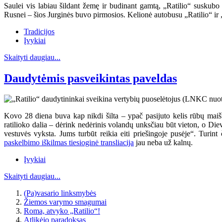
Saulei vis labiau šildant žemę ir budinant gamtą, „Ratilio“ suskubo 
Rusnei – šios Jurginės buvo pirmosios. Kelionė autobusu „Ratilio“ ir 
Tradicijos
Įvykiai
Skaityti daugiau...
Daudytėmis pasveikintas paveldas
Kovo 28 diena buva kap nikdi šilta – ypač pasijuto kelis rūbų maiš
ratilioko dalia – dėrink nedėrinis volandų unksčiau būt vieton, o Diev
vestuvės vyksta. Jums turbūt reikia eiti priešingoje pusėje“. Turin
paskelbimo iškilmas tiesioginė transliacija
jau neba už kalnų.
Įvykiai
Skaityti daugiau...
(Pa)vasario linksmybės
Žiemos varymo smagumai
Roma, atvyko „Ratilio“!
Atlikėjo paradoksas