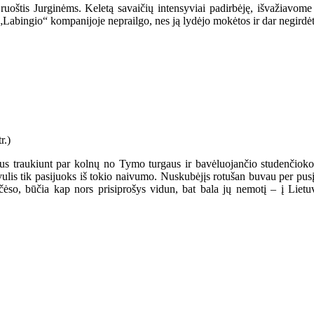
ruoštis Jurginėms. Keletą savaičių intensyviai padirbėję, išvažiavome 
„Labingio“ kompanijoje neprailgo, nes ją lydėjo mokėtos ir dar negirdė
us traukiunt par kolnų no Tymo turgaus ir bavėluojančio studenčioko 
ulis tik pasijuoks iš tokio naivumo. Nuskubėjįs rotušan buvau per pusį p
t čėso, būčia kap nors prisiprošys vidun, bat bala jų nemotį – į Lie