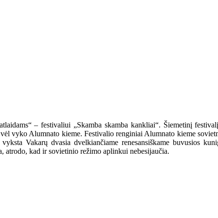
 „atlaidams“ – festivaliui „Skamba skamba kankliai“. Šiemetinį festival
 vėl vyko Alumnato kieme. Festivalio renginiai Alumnato kieme sovietme
mas vyksta Vakarų dvasia dvelkiančiame renesansiškame buvusios kun
, atrodo, kad ir sovietinio režimo aplinkui nebesijaučia.