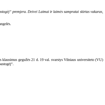
astogėj“ premjera. Deivei Laimai ir laimės sampratai skirtas vakaras,
angelės.
ius klausimus gegužės 21 d. 19 val. svarstys Vilniaus universiteto (VU)
pastogėj“.