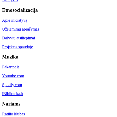
Etnosocializacija
Apie iniciatyvą
Užsiėmimų aprašymas
Dalyvių atsiliepimai
Projektas spaudoje
Muzika
Pakartot.lt
Youtube.com
Spotify.com
iBiblioteka.lt
Nariams
Ratilio klubas