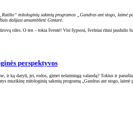
os „Ratilio“ mitologinių sakmių programos „Gandras ant stogo, laimė p
žiais dalijasi ansamblietė Gintarė.
vų eiles. O ten – tokia šventė! Visi šypsosi, švelniai ritasi jaudulio b
loginės perspektyvos
ne, ir ką daryti, jei, rodos, gimei nelaimingą valandą? Tokius ir panaš
iantys muzikinę mitologinių sakmių programą „Gandras ant stogo, laimė 