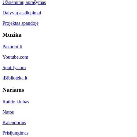
Užsiėmimų aprašymas
Dalyvių atsiliepimai
Projektas spaudoje
Muzika
Pakartot.lt
Youtube.com
Spotify.com
iBiblioteka.lt
Nariams
Ratilio klubas
Natos
Kalendorius
Prisijungimas