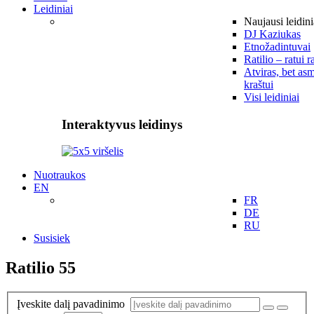
Leidiniai
Naujausi leidini
DJ Kaziukas
Etnožadintuvai
Ratilio – ratui r
Atviras, bet asm
kraštui
Visi leidiniai
Interaktyvus leidinys
Nuotraukos
EN
FR
DE
RU
Susisiek
Ratilio 55
Įveskite dalį pavadinimo