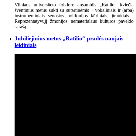
Vilniaus universiteto folkloro ansamblis „Ratilio“ kviečia
šventinius metus sukti su sutartinėmis – vokaliniais ir (arba)
instrumentiniais senosios polifonijos kūriniais, įtrauktais į
Reprezentatyvųjį žmonijos nematerialaus kultūros paveldo
sąrašą.
Jubiliejinius metus „Ratilio“ pradės naujais
leidiniais