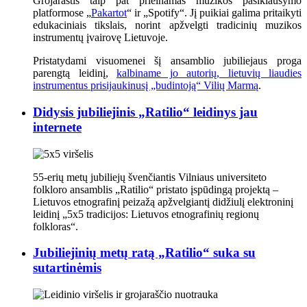
Grojaraštis taip pat prieinamas muzikos pasiklausymo
platformose „
Pakartot
“ ir „Spotify“. Jį puikiai galima pritaikyti
edukaciniais tikslais, norint apžvelgti tradicinių muzikos
instrumentų įvairovę Lietuvoje.
Pristatydami visuomenei šį ansamblio jubiliejaus proga
parengtą leidinį,
kalbiname jo autorių, lietuvių liaudies
instrumentus prisijaukinusį „budintoją“ Vilių Marmą
.
Didysis jubiliejinis „Ratilio“ leidinys jau
internete
55-erių metų jubiliejų švenčiantis Vilniaus universiteto
folkloro ansamblis „Ratilio“ pristato įspūdingą projektą –
Lietuvos etnografinį peizažą apžvelgiantį didžiulį elektroninį
leidinį „5x5 tradicijos: Lietuvos etnografinių regionų
folkloras“.
Jubiliejinių metų ratą „Ratilio“ suka su
sutartinėmis