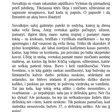
Suvalkija su visais rakandais atpūškavo Vylniun dą pirmadienį
prieš jubiliejų. Tikriausia tėtės šleja i močiutės užtiesimai nė
sapnuote nesapnavo, kad kada tę papuls. O papuolė i dą
žmonėm an akių buvo išstatyti!
Suvalkijos saloj galimėjo patekt in sodybą, katroj tą dieną
talka veža šieną. Atėję svetukai galėjo pačiupyt, užuost,
pamatyt, išgirst tikrų mano namų trupinį i pamatyt mane
tokią – su kroksais, bridžais i vyriškais marškiniais – ba tep
apsirengus i dar̃ vasarom dą vežu šieną. Trūko tik skarukės iš
pylno komplekto, ale labai norėjosi kaišytines kasas parodyt,
katras, kap būnu su kostiumu, jau privalau po balta skepetuke
kavot. Užėję in stubą, svetukai pamatė mano močiutės austinę
staltiesę, an kurios lig šiolei Kūčią valgom, užtiesimus, katrie
an sofkių patiesti būna. Buvo i keli rankšluosčiai. Viens
šventinis, o in kitą galėjo rankas nusišluostyt, kap bulvukę su
šimtamečiu kalvio darbo peiluku nuskuto, sėdėdami ant
uslanuko, tas būlves imdami iš prosenelio dzūko daryto
kašiko, i paskiau jas inmetę in palivotą viedruką su vandiniu.
Tai jau tada, kap tokią seką atliko i darbo nesumilino, o
svarbiausia – jo nepabijojo, tada jau ir dešrukių gavo. Nėr čia
ko dykai! Ale juokauju, ba tep tai neškadavojau Indrės ūkio
dešrukių net i tiem, katrie neskuto. Tik paskiau pamačiau, kad
statistika nesusiveda: bulvės 37, o dešrukių neliko. Ale ma jį
galas!