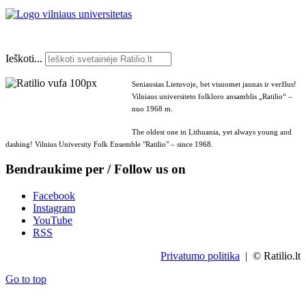
Ieškoti...
Seniausias Lietuvoje, bet visuomet jaunas ir veržlus!
Vilniaus universiteto folkloro ansamblis „Ratilio“ –
nuo 1968 m.
The oldest one in Lithuania, yet always young and
dashing! Vilnius University Folk Ensemble "Ratilio" – since 1968.
Bendraukime per / Follow us on
Facebook
Instagram
YouTube
RSS
Privatumo politika
| © Ratilio.lt
Go to top