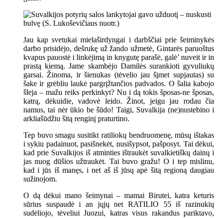
Jau kap svetukai mielaširdyngai i darbščiai prie šeiminykės
darbo prisidėjo, dešrukę už žando užmetė, Gintarės paruoštus
kvapus pauostė i linkėjimą in knygutę parašė, galė’ nuveit ir in
prastą kiemą. Jame skambėjo Damilės surankioti gyvuliukų
garsai. Žinoma, ir šienukas (tėvelio jau šįmet supjautas) su
šake ir grėbliu laukė pargrįžtančios padvados. O šalia kabojo
šleja – mažu reiks perkinkyt? Nu i dą tokis šposas-ne šposas,
katrą, dėkuidie, vadovė leido. Žinot, jeigu jau rodau čia
namus, tai nėr ūkio be šūdo! Taigi, Suvalkija (ne)nustebino i
arkliašūdžiu šitą renginį praturtino.
Tep buvo smagu susitikt ratiliokų bendruomenę, mūsų ištakas
i sykiu padainuot, pasišnekėt, nusišypsot, pašposyt. Tai dėkui,
kad prie Suvalkijos iš atminties ištraukėt suvalkietiškų dainų i
jas nuog dūšios užtraukėt. Tai buvo gražu! O i tep mislinu,
kad i jūs iš manęs, i net aš iš jūsų apė šitą regioną daugiau
sužinojom.
O dą dėkui mano šeimynai – mamai Birutei, katra keturis
sūrius suspaudė i an jųjų net RATILIO 55 iš razinukių
sudėliojo, tėveliui Juozui, katras visus rakandus pariktavo,