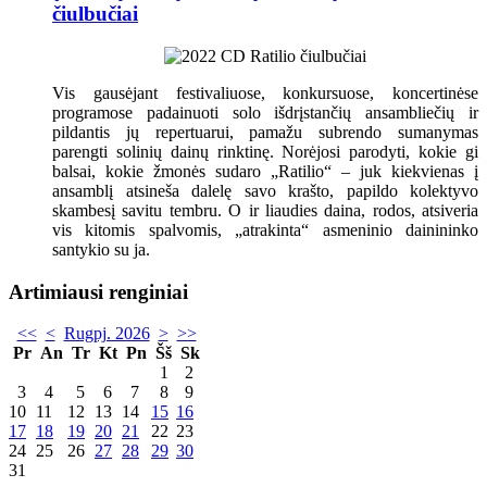
čiulbučiai
Vis gausėjant festivaliuose, konkursuose, koncertinėse
programose padainuoti solo išdrįstančių ansambliečių ir
pildantis jų repertuarui, pamažu subrendo sumanymas
parengti solinių dainų rinktinę. Norėjosi parodyti, kokie gi
balsai, kokie žmonės sudaro „Ratilio“ – juk kiekvienas į
ansamblį atsineša dalelę savo krašto, papildo kolektyvo
skambesį savitu tembru. O ir liaudies daina, rodos, atsiveria
vis kitomis spalvomis, „atrakinta“ asmeninio dainininko
santykio su ja.
Artimiausi renginiai
<<
<
Rugpj. 2026
>
>>
Pr
An
Tr
Kt
Pn
Šš
Sk
1
2
3
4
5
6
7
8
9
10
11
12
13
14
15
16
17
18
19
20
21
22
23
24
25
26
27
28
29
30
31