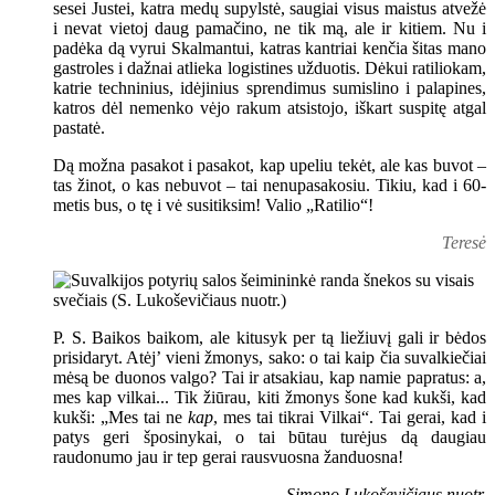
sesei Justei, katra medų supylstė, saugiai visus maistus atvežė
i nevat vietoj daug pamačino, ne tik mą, ale ir kitiem. Nu i
padėka dą vyrui Skalmantui, katras kantriai kenčia šitas mano
gastroles i dažnai atlieka logistines užduotis. Dėkui ratiliokam,
katrie techninius, idėjinius sprendimus sumislino i palapines,
katros dėl nemenko vėjo rakum atsistojo, iškart suspitę atgal
pastatė.
Dą možna pasakot i pasakot, kap upeliu tekėt, ale kas buvot –
tas žinot, o kas nebuvot – tai nenupasakosiu. Tikiu, kad i 60-
metis bus, o tę i vė susitiksim! Valio „Ratilio“!
Teresė
P. S. Baikos baikom, ale kitusyk per tą liežiuvį gali ir bėdos
prisidaryt. Atėj’ vieni žmonys, sako: o tai kaip čia suvalkiečiai
mėsą be duonos valgo? Tai ir atsakiau, kap namie papratus: a,
mes kap vilkai... Tik žiūrau, kiti žmonys šone kad kukši, kad
kukši: „Mes tai ne
kap
, mes tai tikrai Vilkai“. Tai gerai, kad i
patys geri šposinykai, o tai būtau turėjus dą daugiau
raudonumo jau ir tep gerai rausvuosna žanduosna!
Simono Lukoševičiaus nuotr.