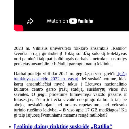
2023 m. Vilniaus universiteto folkloro ansamblis „Ratilio“
švenčia 55-ąjį gimtadienį! Tokią solidžią sukaktį kolektyvas
nori paminėti taip pat įspūdingais darbais – netrukus pasirodys
penketas ansamblio ir bičiulių parengtų naujų leidinių.
Darbai pradėjo virti dar 2021 m. gegužę, o visu greičiu
įrašų
traukinys pasileido 2022 m. vasarį
. Jei suskaičiuotume, kiek
kartų ansambliečiai mynė takus į Lietuvos nacionalinio
kultūros centro garso įrašų studiją, susidarytų visos dvi
savaitės. O jeigu pridėtume filmavimąsi vaizdo įrašams ir
fotosesijas, išeitų ir trečia savaitė energingo darbo. Ir tai, be
abejo, neskaičiuojant nei uolaus repetavimo, nei vėlesnio
turinio ruošimo leidybai – iš viso apie 17 GB medžiagos! Ką
gi taip įsijuosę šventiniams metams rengė ratiliokai?
Į solinių dainų rinktinę suskridę „Ratilio“