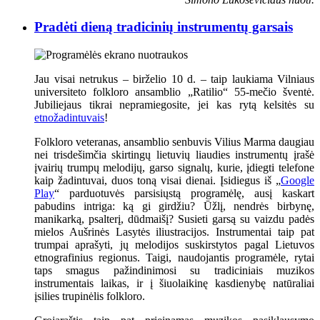
Pradėti dieną tradicinių instrumentų garsais
Jau visai netrukus – birželio 10 d. – taip laukiama Vilniaus
universiteto folkloro ansamblio „Ratilio“ 55-mečio šventė.
Jubiliejaus tikrai nepramiegosite, jei kas rytą kelsitės su
etnožadintuvais
!
Folkloro veteranas, ansamblio senbuvis Vilius Marma daugiau
nei trisdešimčia skirtingų lietuvių liaudies instrumentų įrašė
įvairių trumpų melodijų, garso signalų, kurie, įdiegti telefone
kaip žadintuvai, duos toną visai dienai. Įsidiegus iš „
Google
Play
“ parduotuvės parsisiųstą programėlę, ausį kaskart
pabudins intriga: ką gi girdžiu? Ūžlį, nendrės birbynę,
manikarką, psalterį, dūdmaišį? Susieti garsą su vaizdu padės
mielos Aušrinės Lasytės iliustracijos. Instrumentai taip pat
trumpai aprašyti, jų melodijos suskirstytos pagal Lietuvos
etnografinius regionus. Taigi, naudojantis programėle, rytai
taps smagus pažindinimosi su tradiciniais muzikos
instrumentais laikas, ir į šiuolaikinę kasdienybę natūraliai
įsilies trupinėlis folkloro.