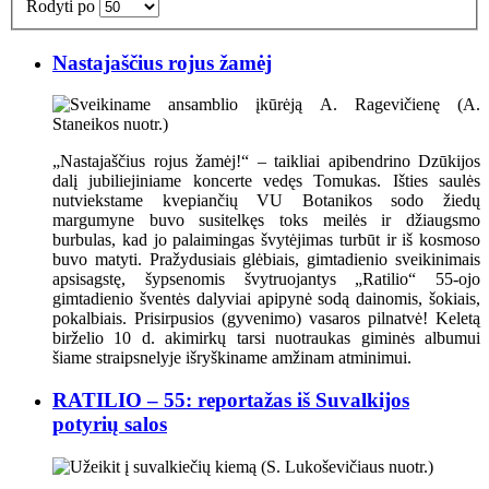
Rodyti po
Nastajaščius rojus žamėj
„Nastajaščius rojus žamėj!“ – taikliai apibendrino Dzūkijos
dalį jubiliejiniame koncerte vedęs Tomukas. Išties saulės
nutviekstame kvepiančių VU Botanikos sodo žiedų
margumyne buvo susitelkęs toks meilės ir džiaugsmo
burbulas, kad jo palaimingas švytėjimas turbūt ir iš kosmoso
buvo matyti. Pražydusiais glėbiais, gimtadienio sveikinimais
apsisagstę, šypsenomis švytruojantys „Ratilio“ 55-ojo
gimtadienio šventės dalyviai apipynė sodą dainomis, šokiais,
pokalbiais. Prisirpusios (gyvenimo) vasaros pilnatvė! Keletą
birželio 10 d. akimirkų tarsi nuotraukas giminės albumui
šiame straipsnelyje išryškiname amžinam atminimui.
RATILIO – 55: reportažas iš Suvalkijos
potyrių salos