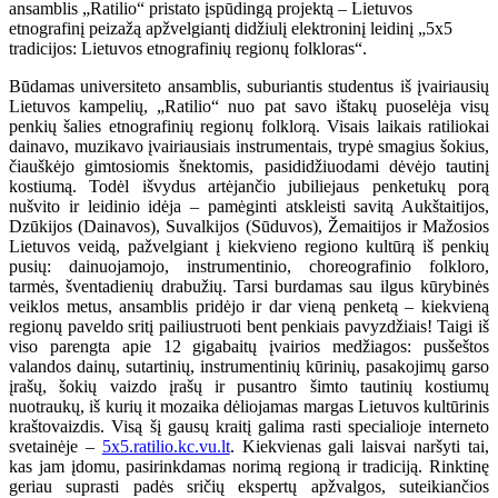
ansamblis „Ratilio“ pristato įspūdingą projektą – Lietuvos
etnografinį peizažą apžvelgiantį didžiulį elektroninį leidinį „5x5
tradicijos: Lietuvos etnografinių regionų folkloras“.
Būdamas universiteto ansamblis, suburiantis studentus iš įvairiausių
Lietuvos kampelių, „Ratilio“ nuo pat savo ištakų puoselėja visų
penkių šalies etnografinių regionų folklorą. Visais laikais ratiliokai
dainavo, muzikavo įvairiausiais instrumentais, trypė smagius šokius,
čiauškėjo gimtosiomis šnektomis, pasididžiuodami dėvėjo tautinį
kostiumą. Todėl išvydus artėjančio jubiliejaus penketukų porą
nušvito ir leidinio idėja – pamėginti atskleisti savitą Aukštaitijos,
Dzūkijos (Dainavos), Suvalkijos (Sūduvos), Žemaitijos ir Mažosios
Lietuvos veidą, pažvelgiant į kiekvieno regiono kultūrą iš penkių
pusių: dainuojamojo, instrumentinio, choreografinio folkloro,
tarmės, šventadienių drabužių. Tarsi burdamas sau ilgus kūrybinės
veiklos metus, ansamblis pridėjo ir dar vieną penketą – kiekvieną
regionų paveldo sritį pailiustruoti bent penkiais pavyzdžiais! Taigi iš
viso parengta apie 12 gigabaitų įvairios medžiagos: pusšeštos
valandos dainų, sutartinių, instrumentinių kūrinių, pasakojimų garso
įrašų, šokių vaizdo įrašų ir pusantro šimto tautinių kostiumų
nuotraukų, iš kurių it mozaika dėliojamas margas Lietuvos kultūrinis
kraštovaizdis. Visą šį gausų kraitį galima rasti specialioje interneto
svetainėje –
5x5.ratilio.kc.vu.lt
. Kiekvienas gali laisvai naršyti tai,
kas jam įdomu, pasirinkdamas norimą regioną ir tradiciją. Rinktinę
geriau suprasti padės sričių ekspertų apžvalgos, suteikiančios