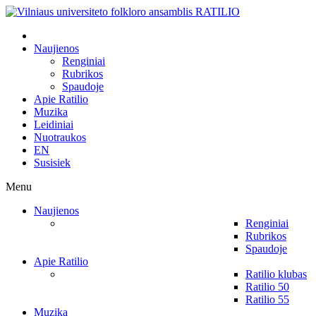
Naujienos
Renginiai
Rubrikos
Spaudoje
Apie Ratilio
Muzika
Leidiniai
Nuotraukos
EN
Susisiek
Menu
Naujienos
Renginiai
Rubrikos
Spaudoje
Apie Ratilio
Ratilio klubas
Ratilio 50
Ratilio 55
Muzika