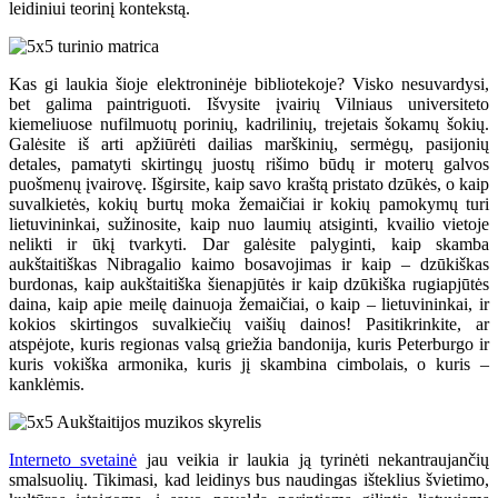
leidiniui teorinį kontekstą.
Kas gi laukia šioje elektroninėje bibliotekoje? Visko nesuvardysi,
bet galima paintriguoti. Išvysite įvairių Vilniaus universiteto
kiemeliuose nufilmuotų porinių, kadrilinių, trejetais šokamų šokių.
Galėsite iš arti apžiūrėti dailias marškinių, sermėgų, pasijonių
detales, pamatyti skirtingų juostų rišimo būdų ir moterų galvos
puošmenų įvairovę. Išgirsite, kaip savo kraštą pristato dzūkės, o kaip
suvalkietės, kokių burtų moka žemaičiai ir kokių pamokymų turi
lietuvininkai, sužinosite, kaip nuo laumių atsiginti, kvailio vietoje
nelikti ir ūkį tvarkyti. Dar galėsite palyginti, kaip skamba
aukštaitiškas Nibragalio kaimo bosavojimas ir kaip – dzūkiškas
burdonas, kaip aukštaitiška šienapjūtės ir kaip dzūkiška rugiapjūtės
daina, kaip apie meilę dainuoja žemaičiai, o kaip – lietuvininkai, ir
kokios skirtingos suvalkiečių vaišių dainos! Pasitikrinkite, ar
atspėjote, kuris regionas valsą griežia bandonija, kuris Peterburgo ir
kuris vokiška armonika, kuris jį skambina cimbolais, o kuris –
kanklėmis.
Interneto svetainė
jau veikia ir laukia ją tyrinėti nekantraujančių
smalsuolių. Tikimasi, kad leidinys bus naudingas išteklius švietimo,