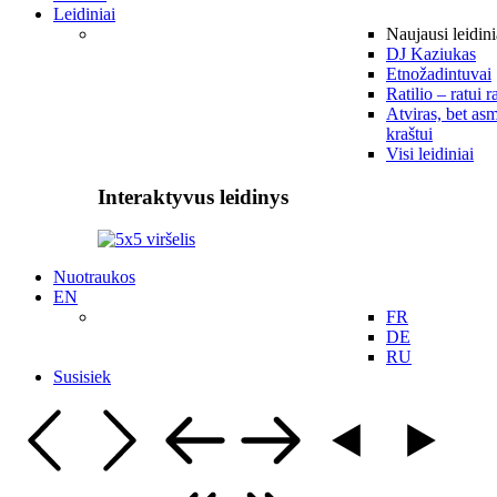
Leidiniai
Naujausi leidini
DJ Kaziukas
Etnožadintuvai
Ratilio – ratui r
Atviras, bet asm
kraštui
Visi leidiniai
Interaktyvus leidinys
Nuotraukos
EN
FR
DE
RU
Susisiek