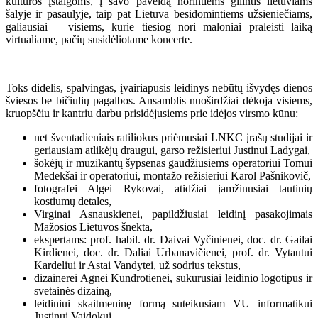
kultūros įstaigoms, į savo paveldą norintiems gilintis lietuviams
šalyje ir pasaulyje, taip pat Lietuva besidomintiems užsieniečiams,
galiausiai – visiems, kurie tiesiog nori maloniai praleisti laiką
virtualiame, pačių susidėliotame koncerte.
Toks didelis, spalvingas, įvairiapusis leidinys nebūtų išvydęs dienos
šviesos be bičiulių pagalbos. Ansamblis nuoširdžiai dėkoja visiems,
kruopščiu ir kantriu darbu prisidėjusiems prie idėjos virsmo kūnu:
net šventadieniais ratiliokus priėmusiai LNKC įrašų studijai ir
geriausiam atlikėjų draugui, garso režisieriui Justinui Ladygai,
šokėjų ir muzikantų šypsenas gaudžiusiems operatoriui Tomui
Medekšai ir operatoriui, montažo režisieriui Karol Pašnikovič,
fotografei Algei Rykovai, atidžiai įamžinusiai tautinių
kostiumų detales,
Virginai Asnauskienei, papildžiusiai leidinį pasakojimais
Mažosios Lietuvos šnekta,
ekspertams: prof. habil. dr. Daivai Vyčinienei, doc. dr. Gailai
Kirdienei, doc. dr. Daliai Urbanavičienei, prof. dr. Vytautui
Kardeliui ir Astai Vandytei, už sodrius tekstus,
dizainerei Agnei Kundrotienei, sukūrusiai leidinio logotipus ir
svetainės dizainą,
leidiniui skaitmeninę formą suteikusiam VU informatikui
Justinui Vaidokui,