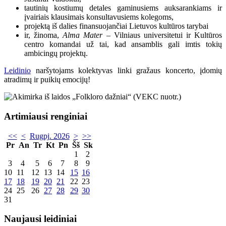
tautinių kostiumų detales gaminusiems auksarankiams ir
įvairiais klausimais konsultavusiems kolegoms,
projektą iš dalies finansuojančiai Lietuvos kultūros tarybai
ir, žinoma,
Alma Mater
– Vilniaus universitetui ir Kultūros
centro komandai už tai, kad ansamblis gali imtis tokių
ambicingų projektų.
Leidinio
naršytojams kolektyvas linki gražaus koncerto, įdomių
atradimų ir puikių emocijų!
Artimiausi renginiai
<<
<
Rugpj. 2026
>
>>
Pr
An
Tr
Kt
Pn
Šš
Sk
1
2
3
4
5
6
7
8
9
10
11
12
13
14
15
16
17
18
19
20
21
22
23
24
25
26
27
28
29
30
31
Naujausi leidiniai