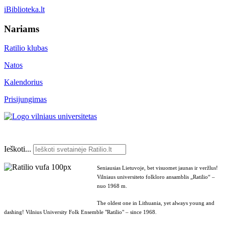
iBiblioteka.lt
Nariams
Ratilio klubas
Natos
Kalendorius
Prisijungimas
Ieškoti...
Seniausias Lietuvoje, bet visuomet jaunas ir veržlus!
Vilniaus universiteto folkloro ansamblis „Ratilio“ –
nuo 1968 m.
The oldest one in Lithuania, yet always young and
dashing! Vilnius University Folk Ensemble "Ratilio" – since 1968.