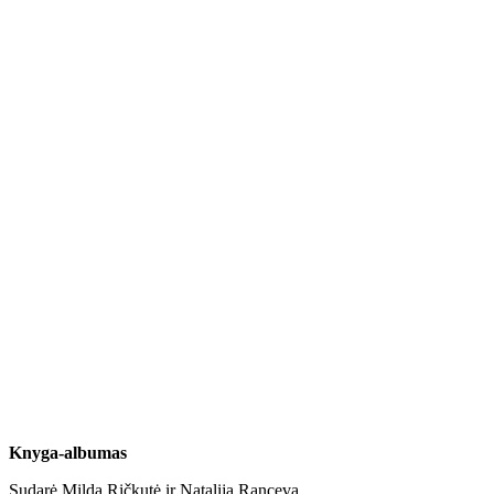
Knyga-albumas
Sudarė Milda Ričkutė ir Natalija Ranceva