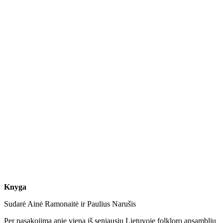
Knyga
Sudarė Ainė Ramonaitė ir Paulius Narušis
Per pasakojimą apie vieną iš seniausių Lietuvoje folkloro ansamblių