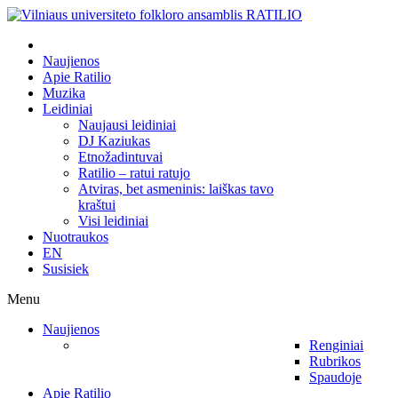
Naujienos
Apie Ratilio
Muzika
Leidiniai
Naujausi leidiniai
DJ Kaziukas
Etnožadintuvai
Ratilio – ratui ratujo
Atviras, bet asmeninis: laiškas tavo
kraštui
Visi leidiniai
Nuotraukos
EN
Susisiek
Menu
Naujienos
Renginiai
Rubrikos
Spaudoje
Apie Ratilio