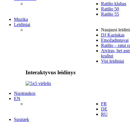
Ratilio klubas
Ratilio 50
Ratilio 55
Muzika
Leidiniai
Naujausi leidini
DJ Kaziukas
Etnožadintuvai
Ratilio – ratui r
Atviras, bet asm
kraštui
Visi leidiniai
Interaktyvus leidinys
Nuotraukos
EN
FR
DE
RU
Susisiek