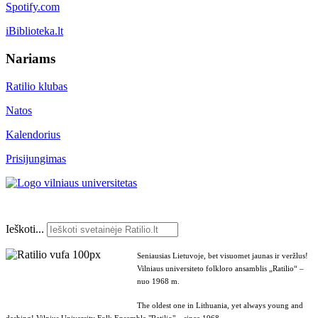
Spotify.com
iBiblioteka.lt
Nariams
Ratilio klubas
Natos
Kalendorius
Prisijungimas
Ieškoti...
Seniausias Lietuvoje, bet visuomet jaunas ir veržlus!
Vilniaus universiteto folkloro ansamblis „Ratilio“ –
nuo 1968 m.
The oldest one in Lithuania, yet always young and