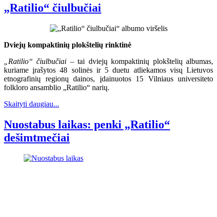
„Ratilio“ čiulbučiai
Dviejų kompaktinių plokštelių rinktinė
„Ratilio“ čiulbučiai
– tai dviejų kompaktinių plokštelių albumas,
kuriame įrašytos 48 solinės ir 5 duetu atliekamos visų Lietuvos
etnografinių regionų dainos, įdainuotos 15 Vilniaus universiteto
folkloro ansamblio „Ratilio“ narių.
Skaityti daugiau...
Nuostabus laikas: penki „Ratilio“
dešimtmečiai