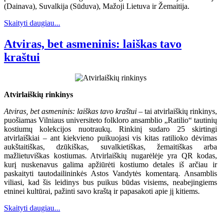
(Dainava), Suvalkija (Sūduva), Mažoji Lietuva ir Žemaitija.
Skaityti daugiau...
Atviras, bet asmeninis: laiškas tavo
kraštui
Atvirlaiškių rinkinys
Atviras, bet asmeninis: laiškas tavo kraštui
– tai atvirlaiškių rinkinys,
puošiamas Vilniaus universiteto folkloro ansamblio „Ratilio“ tautinių
kostiumų kolekcijos nuotraukų. Rinkinį sudaro 25 skirtingi
atvirlaiškiai – ant kiekvieno puikuojasi vis kitas ratilioko dėvimas
aukštaitiškas, dzūkiškas, suvalkietiškas, žemaitiškas arba
mažlietuviškas kostiumas. Atvirlaiškių nugarėlėje yra QR kodas,
kurį nuskenavus galima apžiūrėti kostiumo detales iš arčiau ir
paskaityti tautodailininkės Astos Vandytės komentarą. Ansamblis
viliasi, kad šis leidinys bus puikus būdas visiems, neabejingiems
etninei kultūrai, pažinti savo kraštą ir papasakoti apie jį kitiems.
Skaityti daugiau...