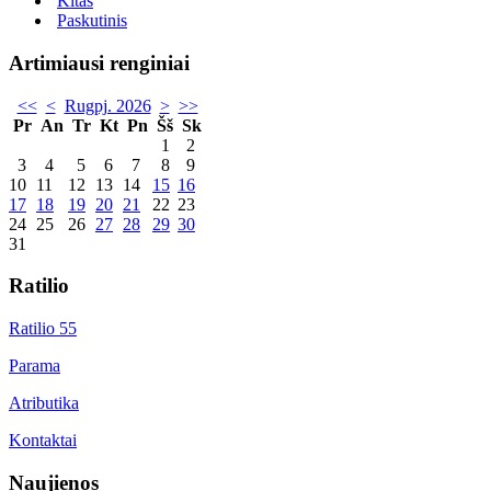
Kitas
Paskutinis
Artimiausi renginiai
<<
<
Rugpj. 2026
>
>>
Pr
An
Tr
Kt
Pn
Šš
Sk
1
2
3
4
5
6
7
8
9
10
11
12
13
14
15
16
17
18
19
20
21
22
23
24
25
26
27
28
29
30
31
Ratilio
Ratilio 55
Parama
Atributika
Kontaktai
Naujienos