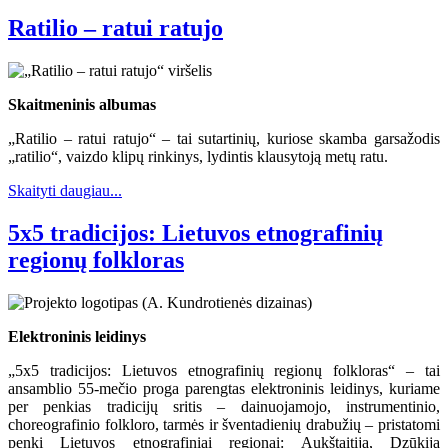
Ratilio – ratui ratujo
Skaitmeninis albumas
„Ratilio – ratui ratujo“ – tai sutartinių, kuriose skamba garsažodis
„ratilio“, vaizdo klipų rinkinys, lydintis klausytoją metų ratu.
Skaityti daugiau...
5x5 tradicijos: Lietuvos etnografinių
regionų folkloras
Elektroninis leidinys
„5x5 tradicijos: Lietuvos etnografinių regionų folkloras“ – tai
ansamblio 55-mečio proga parengtas elektroninis leidinys, kuriame
per penkias tradicijų sritis – dainuojamojo, instrumentinio,
choreografinio folkloro, tarmės ir šventadienių drabužių – pristatomi
penki Lietuvos etnografiniai regionai: Aukštaitija, Dzūkija