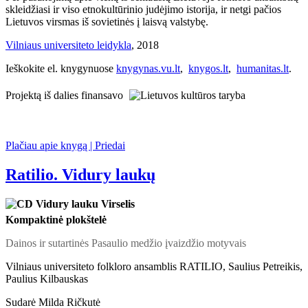
skleidžiasi ir viso etnokultūrinio judėjimo istorija, ir netgi pačios
Lietuvos virsmas iš sovietinės į laisvą valstybę.
Vilniaus universiteto leidykla
, 2018
Ieškokite el. knygynuose
knygynas.vu.lt
,
knygos.lt
,
humanitas.lt
.
Projektą iš dalies finansavo
Plačiau apie knygą | Priedai
Ratilio. Vidury laukų
Kompaktinė plokštelė
Dainos ir sutartinės Pasaulio medžio įvaizdžio motyvais
Vilniaus universiteto folkloro ansamblis RATILIO, Saulius Petreikis,
Paulius Kilbauskas
Sudarė Milda Ričkutė