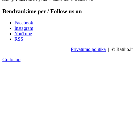
dashing! Vilnius University Folk Ensemble "Ratilio" – since 1968.
Bendraukime per / Follow us on
Facebook
Instagram
YouTube
RSS
Privatumo politika
| © Ratilio.lt
Go to top