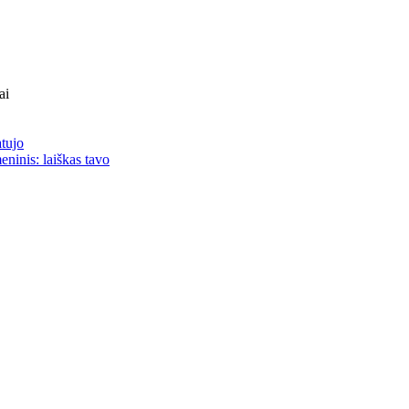
ai
atujo
eninis: laiškas tavo