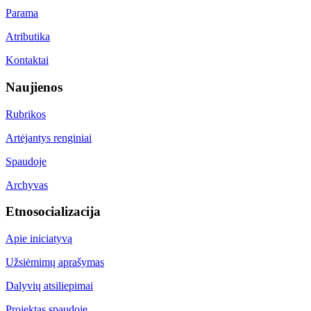
Parama
Atributika
Kontaktai
Naujienos
Rubrikos
Artėjantys renginiai
Spaudoje
Archyvas
Etnosocializacija
Apie iniciatyvą
Užsiėmimų aprašymas
Dalyvių atsiliepimai
Projektas spaudoje