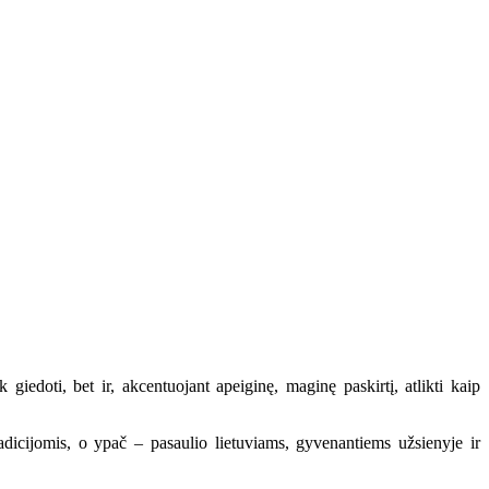
giedoti, bet ir, akcentuojant apeiginę, maginę paskirtį, atlikti kaip
dicijomis, o ypač – pasaulio lietuviams, gyvenantiems užsienyje ir