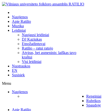
Naujienos
Apie Ratilio
Muzika
Leidiniai
Naujausi leidiniai
DJ Kaziukas
Etnožadintuvai
Ratilio – ratui ratujo
Atviras, bet asmeninis: laiškas tavo
kraštui
Visi leidiniai
Nuotraukos
EN
Susisiek
Menu
Naujienos
Renginiai
Rubrikos
Spaudoje
Apie Ratilio