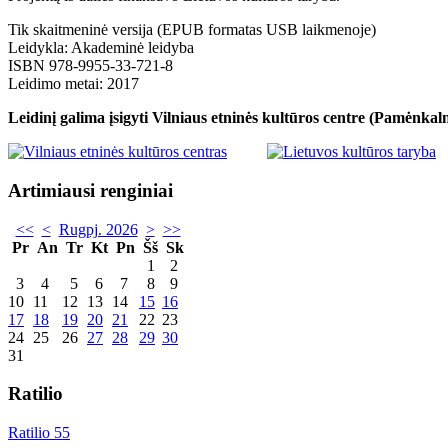
Tik skaitmeninė versija (EPUB formatas USB laikmenoje)
Leidykla: Akademinė leidyba
ISBN 978-9955-33-721-8
Leidimo metai: 2017
Leidinį galima įsigyti Vilniaus etninės kultūros centre (Pamėnkalni
Artimiausi renginiai
<<
<
Rugpj. 2026
>
>>
Pr
An
Tr
Kt
Pn
Šš
Sk
1
2
3
4
5
6
7
8
9
10
11
12
13
14
15
16
17
18
19
20
21
22
23
24
25
26
27
28
29
30
31
Ratilio
Ratilio 55