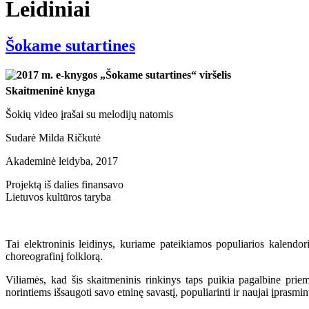
Leidiniai
Šokame sutartines
Skaitmeninė knyga
Šokių video įrašai su melodijų natomis
Sudarė Milda Ričkutė
Akademinė leidyba, 2017
Projektą iš dalies finansavo
Lietuvos kultūros taryba
Tai elektroninis leidinys, kuriame pateikiamos populiarios kalendori
choreografinį folklorą.
Viliamės, kad šis skaitmeninis rinkinys taps puikia pagalbine pri
norintiems išsaugoti savo etninę savastį, populiarinti ir naujai įprasmi