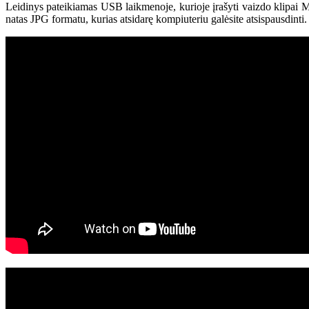
Leidinys pateikiamas USB laikmenoje, kurioje įrašyti vaizdo klipai MP
natas JPG formatu, kurias atsidarę kompiuteriu galėsite atsispausdinti.