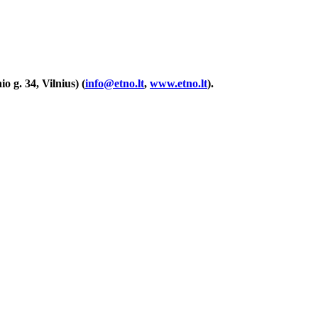
o g. 34, Vilnius) (
info@etno.lt
,
www.etno.lt
).