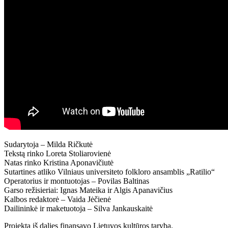
Sudarytoja – Milda Ričkutė
Tekstą rinko Loreta Stoliarovienė
Natas rinko Kristina Aponavičiutė
Sutartines atliko Vilniaus universiteto folkloro ansamblis „Ratilio“
Operatorius ir montuotojas – Povilas Baltinas
Garso režisieriai: Ignas Mateika ir Algis Apanavičius
Kalbos redaktorė – Vaida Jėčienė
Dailininkė ir maketuotoja – Silva Jankauskaitė
Projektą iš dalies finansavo Lietuvos kultūros taryba.