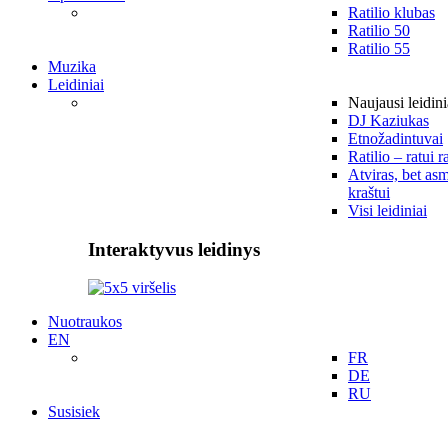
Ratilio klubas
Ratilio 50
Ratilio 55
Muzika
Leidiniai
Naujausi leidini
DJ Kaziukas
Etnožadintuvai
Ratilio – ratui r
Atviras, bet asm
kraštui
Visi leidiniai
Interaktyvus leidinys
Nuotraukos
EN
FR
DE
RU
Susisiek