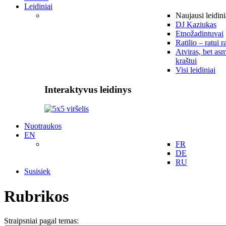
Leidiniai
Naujausi leidini
DJ Kaziukas
Etnožadintuvai
Ratilio – ratui r
Atviras, bet asm
kraštui
Visi leidiniai
Interaktyvus leidinys
Nuotraukos
EN
FR
DE
RU
Susisiek
Rubrikos
Straipsniai pagal temas: