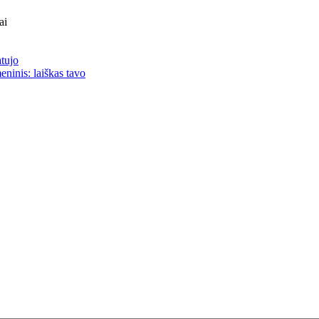
ai
atujo
eninis: laiškas tavo