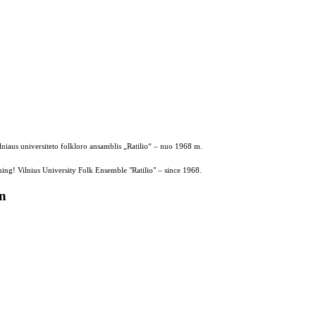
ilniaus universiteto folkloro ansamblis „Ratilio“ – nuo 1968 m.
ing! Vilnius University Folk Ensemble "Ratilio" – since 1968.
on