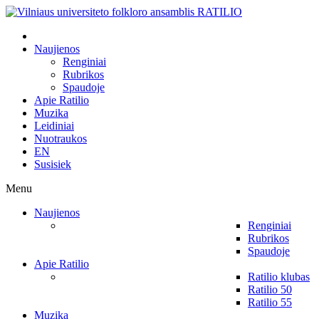
Naujienos
Renginiai
Rubrikos
Spaudoje
Apie Ratilio
Muzika
Leidiniai
Nuotraukos
EN
Susisiek
Menu
Naujienos
Renginiai
Rubrikos
Spaudoje
Apie Ratilio
Ratilio klubas
Ratilio 50
Ratilio 55
Muzika