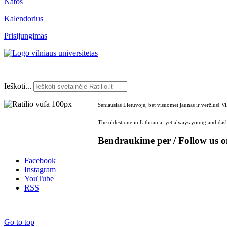
Natos
Kalendorius
Prisijungimas
Ieškoti...
Seniausias Lietuvoje, bet visuomet jaunas ir veržlus! V
The oldest one in Lithuania, yet always young and dash
Bendraukime per / Follow us 
Facebook
Instagram
YouTube
RSS
Go to top