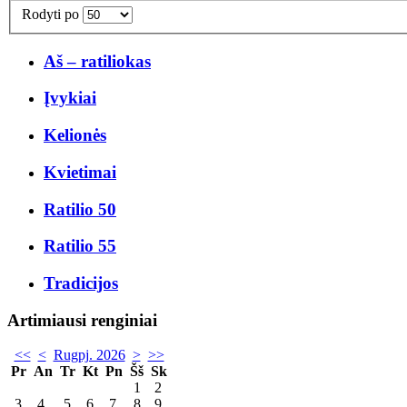
Rodyti po
Aš – ratiliokas
Įvykiai
Kelionės
Kvietimai
Ratilio 50
Ratilio 55
Tradicijos
Artimiausi renginiai
<<
<
Rugpj. 2026
>
>>
Pr
An
Tr
Kt
Pn
Šš
Sk
1
2
3
4
5
6
7
8
9