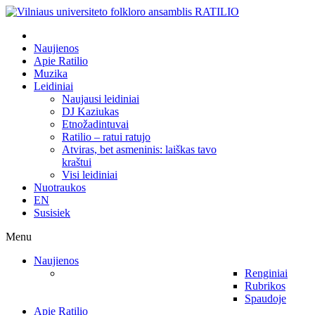
Naujienos
Apie Ratilio
Muzika
Leidiniai
Naujausi leidiniai
DJ Kaziukas
Etnožadintuvai
Ratilio – ratui ratujo
Atviras, bet asmeninis: laiškas tavo
kraštui
Visi leidiniai
Nuotraukos
EN
Susisiek
Menu
Naujienos
Renginiai
Rubrikos
Spaudoje
Apie Ratilio