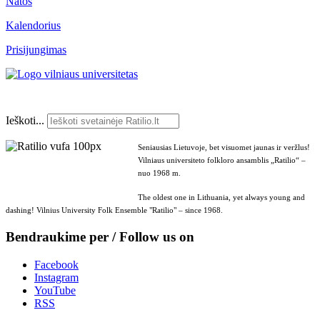
Natos
Kalendorius
Prisijungimas
Ieškoti...
Seniausias Lietuvoje, bet visuomet jaunas ir veržlus!
Vilniaus universiteto folkloro ansamblis „Ratilio“ –
nuo 1968 m.
The oldest one in Lithuania, yet always young and
dashing! Vilnius University Folk Ensemble "Ratilio" – since 1968.
Bendraukime per / Follow us on
Facebook
Instagram
YouTube
RSS