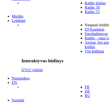
Ratilio klubas
Ratilio 50
Ratilio 55
Muzika
Leidiniai
Naujausi leidini
DJ Kaziukas
Etnožadintuvai
Ratilio – ratui r
Atviras, bet asm
kraštui
Visi leidiniai
Interaktyvus leidinys
Nuotraukos
EN
FR
DE
RU
Susisiek