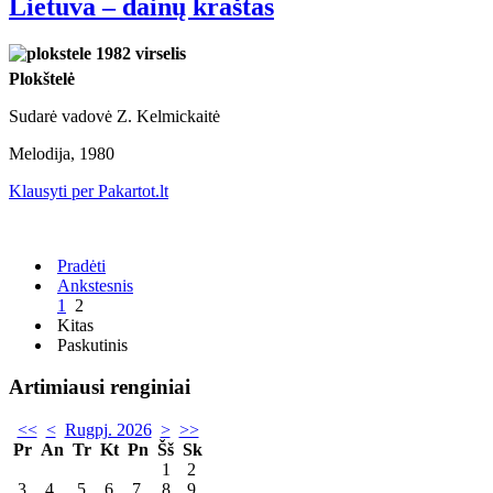
Lietuva – dainų kraštas
Plokštelė
Sudarė vadovė Z. Kelmickaitė
Melodija, 1980
Klausyti per Pakartot.lt
Pradėti
Ankstesnis
1
2
Kitas
Paskutinis
Artimiausi renginiai
<<
<
Rugpj. 2026
>
>>
Pr
An
Tr
Kt
Pn
Šš
Sk
1
2
3
4
5
6
7
8
9