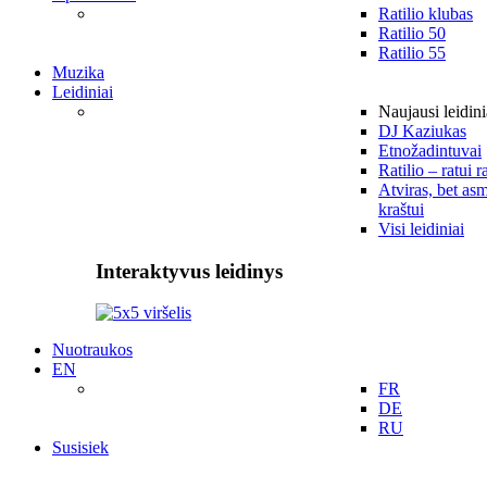
Ratilio klubas
Ratilio 50
Ratilio 55
Muzika
Leidiniai
Naujausi leidini
DJ Kaziukas
Etnožadintuvai
Ratilio – ratui r
Atviras, bet asm
kraštui
Visi leidiniai
Interaktyvus leidinys
Nuotraukos
EN
FR
DE
RU
Susisiek