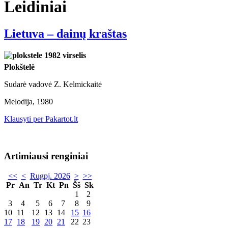
Leidiniai
Lietuva – dainų kraštas
Plokštelė
Sudarė vadovė Z. Kelmickaitė
Melodija, 1980
Klausyti per Pakartot.lt
Artimiausi renginiai
<<
<
Rugpj. 2026
>
>>
Pr
An
Tr
Kt
Pn
Šš
Sk
1
2
3
4
5
6
7
8
9
10
11
12
13
14
15
16
17
18
19
20
21
22
23