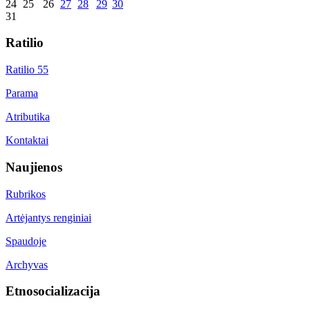
24
25
26
27
28
29
30
31
Ratilio
Ratilio 55
Parama
Atributika
Kontaktai
Naujienos
Rubrikos
Artėjantys renginiai
Spaudoje
Archyvas
Etnosocializacija