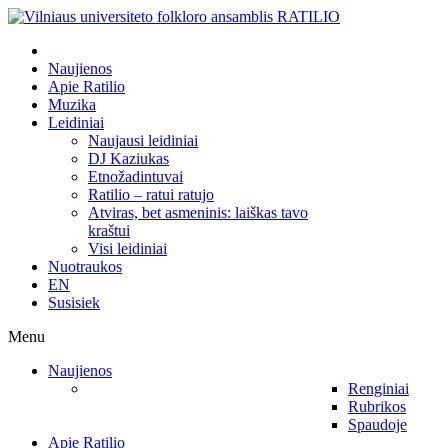
Naujienos
Apie Ratilio
Muzika
Leidiniai
Naujausi leidiniai
DJ Kaziukas
Etnožadintuvai
Ratilio – ratui ratujo
Atviras, bet asmeninis: laiškas tavo
kraštui
Visi leidiniai
Nuotraukos
EN
Susisiek
Menu
Naujienos
Renginiai
Rubrikos
Spaudoje
Apie Ratilio