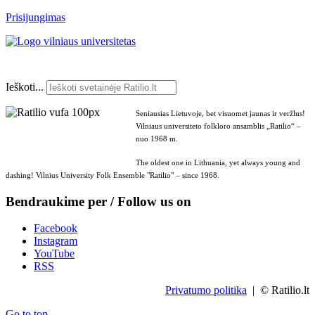
Prisijungimas
Ieškoti...
Seniausias Lietuvoje, bet visuomet jaunas ir veržlus!
Vilniaus universiteto folkloro ansamblis „Ratilio“ –
nuo 1968 m.
The oldest one in Lithuania, yet always young and
dashing! Vilnius University Folk Ensemble "Ratilio" – since 1968.
Bendraukime per / Follow us on
Facebook
Instagram
YouTube
RSS
Privatumo politika
| © Ratilio.lt
Go to top