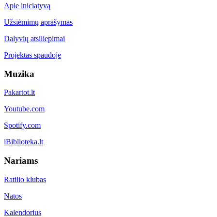
Apie iniciatyvą
Užsiėmimų aprašymas
Dalyvių atsiliepimai
Projektas spaudoje
Muzika
Pakartot.lt
Youtube.com
Spotify.com
iBiblioteka.lt
Nariams
Ratilio klubas
Natos
Kalendorius