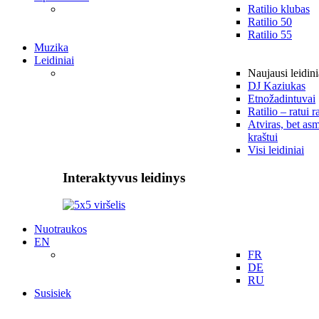
Ratilio klubas
Ratilio 50
Ratilio 55
Muzika
Leidiniai
Naujausi leidini
DJ Kaziukas
Etnožadintuvai
Ratilio – ratui r
Atviras, bet asm
kraštui
Visi leidiniai
Interaktyvus leidinys
Nuotraukos
EN
FR
DE
RU
Susisiek