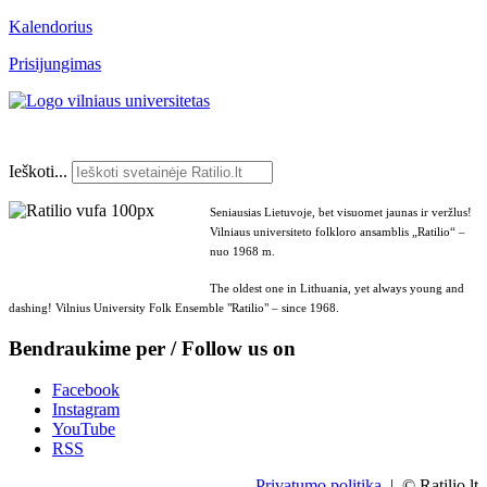
Kalendorius
Prisijungimas
Ieškoti...
Seniausias Lietuvoje, bet visuomet jaunas ir veržlus!
Vilniaus universiteto folkloro ansamblis „Ratilio“ –
nuo 1968 m.
The oldest one in Lithuania, yet always young and
dashing! Vilnius University Folk Ensemble "Ratilio" – since 1968.
Bendraukime per / Follow us on
Facebook
Instagram
YouTube
RSS
Privatumo politika
| © Ratilio.lt