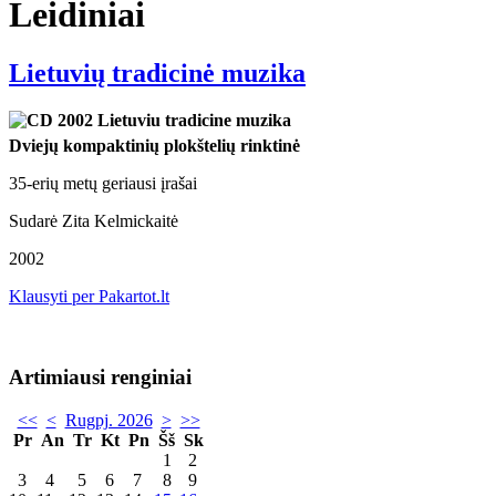
Leidiniai
Lietuvių tradicinė muzika
Dviejų kompaktinių plokštelių rinktinė
35-erių metų geriausi įrašai
Sudarė Zita Kelmickaitė
2002
Klausyti per Pakartot.lt
Artimiausi renginiai
<<
<
Rugpj. 2026
>
>>
Pr
An
Tr
Kt
Pn
Šš
Sk
1
2
3
4
5
6
7
8
9