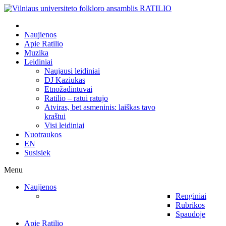
Naujienos
Apie Ratilio
Muzika
Leidiniai
Naujausi leidiniai
DJ Kaziukas
Etnožadintuvai
Ratilio – ratui ratujo
Atviras, bet asmeninis: laiškas tavo
kraštui
Visi leidiniai
Nuotraukos
EN
Susisiek
Menu
Naujienos
Renginiai
Rubrikos
Spaudoje
Apie Ratilio