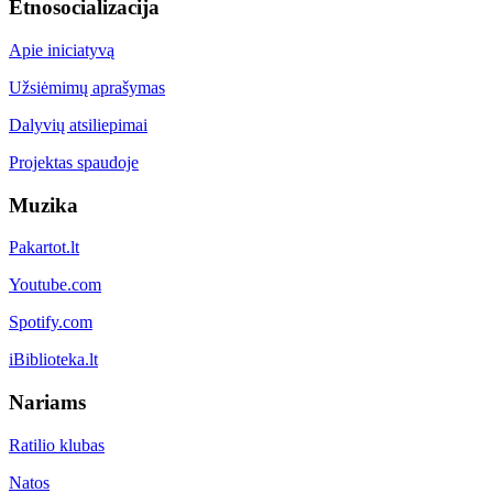
Etnosocializacija
Apie iniciatyvą
Užsiėmimų aprašymas
Dalyvių atsiliepimai
Projektas spaudoje
Muzika
Pakartot.lt
Youtube.com
Spotify.com
iBiblioteka.lt
Nariams
Ratilio klubas
Natos