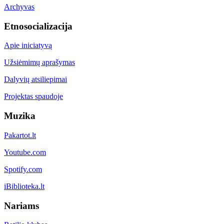
Archyvas
Etnosocializacija
Apie iniciatyvą
Užsiėmimų aprašymas
Dalyvių atsiliepimai
Projektas spaudoje
Muzika
Pakartot.lt
Youtube.com
Spotify.com
iBiblioteka.lt
Nariams