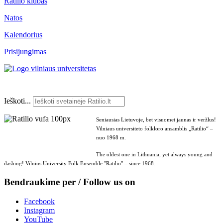
Ratilio klubas
Natos
Kalendorius
Prisijungimas
Ieškoti...
Seniausias Lietuvoje, bet visuomet jaunas ir veržlus!
Vilniaus universiteto folkloro ansamblis „Ratilio“ –
nuo 1968 m.
The oldest one in Lithuania, yet always young and
dashing! Vilnius University Folk Ensemble "Ratilio" – since 1968.
Bendraukime per / Follow us on
Facebook
Instagram
YouTube