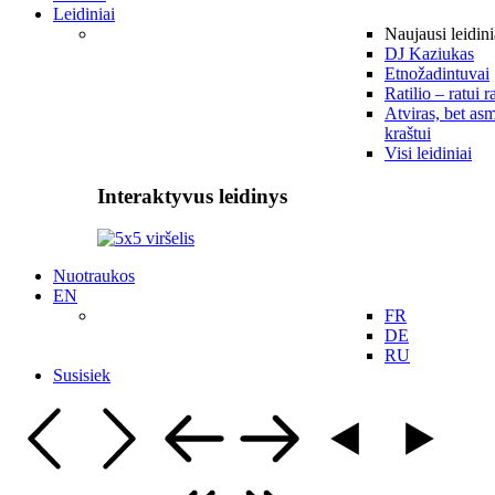
Leidiniai
Naujausi leidini
DJ Kaziukas
Etnožadintuvai
Ratilio – ratui r
Atviras, bet asm
kraštui
Visi leidiniai
Interaktyvus leidinys
Nuotraukos
EN
FR
DE
RU
Susisiek