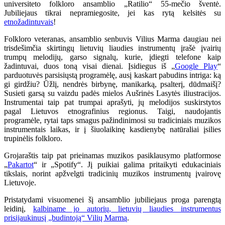
universiteto folkloro ansamblio „Ratilio“ 55-mečio šventė.
Jubiliejaus tikrai nepramiegosite, jei kas rytą kelsitės su
etnožadintuvais
!
Folkloro veteranas, ansamblio senbuvis Vilius Marma daugiau nei
trisdešimčia skirtingų lietuvių liaudies instrumentų įrašė įvairių
trumpų melodijų, garso signalų, kurie, įdiegti telefone kaip
žadintuvai, duos toną visai dienai. Įsidiegus iš „
Google Play
“
parduotuvės parsisiųstą programėlę, ausį kaskart pabudins intriga: ką
gi girdžiu? Ūžlį, nendrės birbynę, manikarką, psalterį, dūdmaišį?
Susieti garsą su vaizdu padės mielos Aušrinės Lasytės iliustracijos.
Instrumentai taip pat trumpai aprašyti, jų melodijos suskirstytos
pagal Lietuvos etnografinius regionus. Taigi, naudojantis
programėle, rytai taps smagus pažindinimosi su tradiciniais muzikos
instrumentais laikas, ir į šiuolaikinę kasdienybę natūraliai įsilies
trupinėlis folkloro.
Grojaraštis taip pat prieinamas muzikos pasiklausymo platformose
„
Pakartot
“ ir „Spotify“. Jį puikiai galima pritaikyti edukaciniais
tikslais, norint apžvelgti tradicinių muzikos instrumentų įvairovę
Lietuvoje.
Pristatydami visuomenei šį ansamblio jubiliejaus proga parengtą
leidinį,
kalbiname jo autorių, lietuvių liaudies instrumentus
prisijaukinusį „budintoją“ Vilių Marmą
.