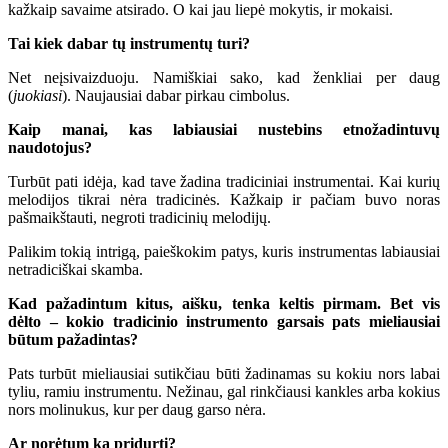
kažkaip savaime atsirado. O kai jau liepė mokytis, ir mokaisi.
Tai kiek dabar tų instrumentų turi?
Net neįsivaizduoju. Namiškiai sako, kad ženkliai per daug
(
juokiasi
). Naujausiai dabar pirkau cimbolus.
Kaip manai, kas labiausiai nustebins etnožadintuvų
naudotojus?
Turbūt pati idėja, kad tave žadina tradiciniai instrumentai. Kai kurių
melodijos tikrai nėra tradicinės. Kažkaip ir pačiam buvo noras
pašmaikštauti, negroti tradicinių melodijų.
Palikim tokią intrigą, paieškokim patys, kuris instrumentas labiausiai
netradiciškai skamba.
Kad pažadintum kitus, aišku, tenka keltis pirmam. Bet vis
dėlto – kokio tradicinio instrumento garsais pats mieliausiai
būtum pažadintas?
Pats turbūt mieliausiai sutikčiau būti žadinamas su kokiu nors labai
tyliu, ramiu instrumentu. Nežinau, gal rinkčiausi kankles arba kokius
nors molinukus, kur per daug garso nėra.
Ar norėtum ką pridurti?