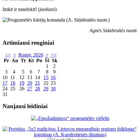
Imkit ir naudokit! (
juokiasi
)
Agnės Sidabraitės nuotr.
Artimiausi renginiai
<<
<
Rugpj. 2026
>
>>
Pr
An
Tr
Kt
Pn
Šš
Sk
1
2
3
4
5
6
7
8
9
10
11
12
13
14
15
16
17
18
19
20
21
22
23
24
25
26
27
28
29
30
31
Naujausi leidiniai