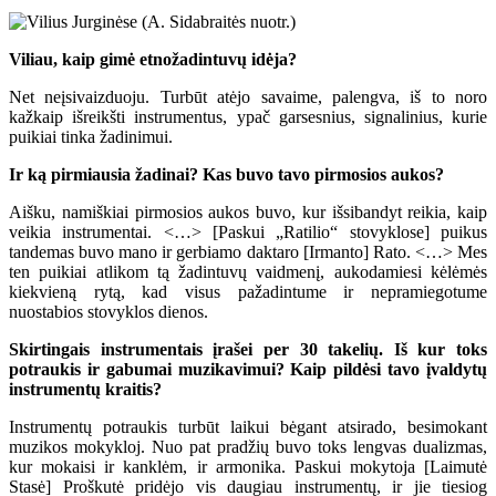
Viliau, kaip gimė etnožadintuvų idėja?
Net neįsivaizduoju. Turbūt atėjo savaime, palengva, iš to noro
kažkaip išreikšti instrumentus, ypač garsesnius, signalinius, kurie
puikiai tinka žadinimui.
Ir ką pirmiausia žadinai? Kas buvo tavo pirmosios aukos?
Aišku, namiškiai pirmosios aukos buvo, kur išsibandyt reikia, kaip
veikia instrumentai. <…> [Paskui „Ratilio“ stovyklose] puikus
tandemas buvo mano ir gerbiamo daktaro [Irmanto] Rato. <…> Mes
ten puikiai atlikom tą žadintuvų vaidmenį, aukodamiesi kėlėmės
kiekvieną rytą, kad visus pažadintume ir nepramiegotume
nuostabios stovyklos dienos.
Skirtingais instrumentais įrašei per 30 takelių. Iš kur toks
potraukis ir gabumai muzikavimui? Kaip pildėsi tavo įvaldytų
instrumentų kraitis?
Instrumentų potraukis turbūt laikui bėgant atsirado, besimokant
muzikos mokykloj. Nuo pat pradžių buvo toks lengvas dualizmas,
kur mokaisi ir kanklėm, ir armonika. Paskui mokytoja [Laimutė
Stasė] Proškutė pridėjo vis daugiau instrumentų, ir jie tiesiog