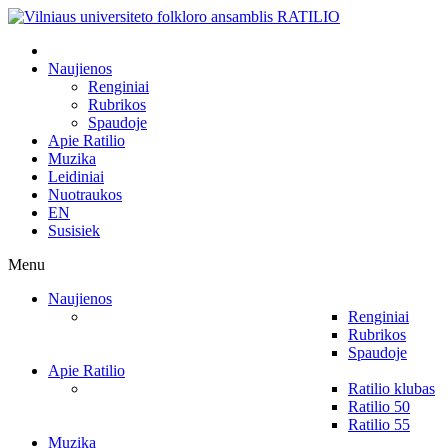
Naujienos
Renginiai
Rubrikos
Spaudoje
Apie Ratilio
Muzika
Leidiniai
Nuotraukos
EN
Susisiek
Menu
Naujienos
Renginiai
Rubrikos
Spaudoje
Apie Ratilio
Ratilio klubas
Ratilio 50
Ratilio 55
Muzika