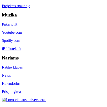
Projektas spaudoje
Muzika
Pakartot.lt
Youtube.com
Spotify.com
iBiblioteka.lt
Nariams
Ratilio klubas
Natos
Kalendorius
Prisijungimas