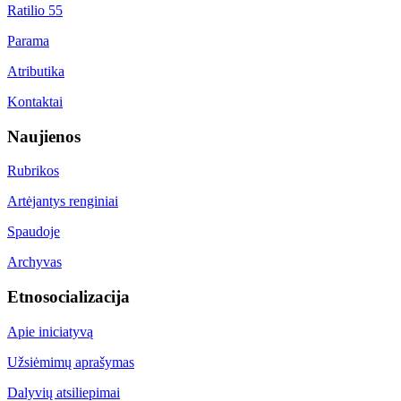
Ratilio 55
Parama
Atributika
Kontaktai
Naujienos
Rubrikos
Artėjantys renginiai
Spaudoje
Archyvas
Etnosocializacija
Apie iniciatyvą
Užsiėmimų aprašymas
Dalyvių atsiliepimai