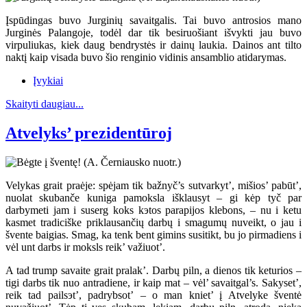
Įspūdingas buvo Jurginių savaitgalis. Tai buvo antrosios mano
Jurginės Palangoje, todėl dar tik besiruošiant išvykti jau buvo
virpuliukas, kiek daug bendrystės ir dainų laukia. Dainos ant tilto
naktį kaip visada buvo šio renginio vidinis ansamblio atidarymas.
Įvykiai
Skaityti daugiau...
Atvelyks’ prezidentūroj
Velykas grait praėje: spėjam tik bažnyč’s sutvarkyt’, mišios’ pabūt’,
nuolat skubanče kuniga pamoksla išklausyt – gi kėp tyč par
darbymeti jam i suserg koks kэtos parapijos klebons, – nu i ketu
kasmet tradiciške priklausančių darbų i smagumų nuveikt, o jau i
švente baigias. Smag, ka tenk bent gimins susitikt, bu jo pirmadiens i
vėl unt darbs ir moksls reik’ važiuot’.
A tad trump savaite grait pralak’. Darbų piln, a dienos tik keturios –
tigi darbs tik nuo antradiene, ir kaip mat – vėl’ savaitgal’s. Sakyset’,
reik tad pailsэt’, padrybsot’ – o man kniet’ į Atvelyke šventė