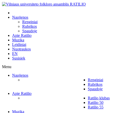
Naujienos
Renginiai
Rubrikos
Spaudoje
Apie Ratilio
Muzika
Leidiniai
Nuotraukos
EN
Susisiek
Menu
Naujienos
Renginiai
Rubrikos
Spaudoje
Apie Ratilio
Ratilio klubas
Ratilio 50
Ratilio 55
Muzika