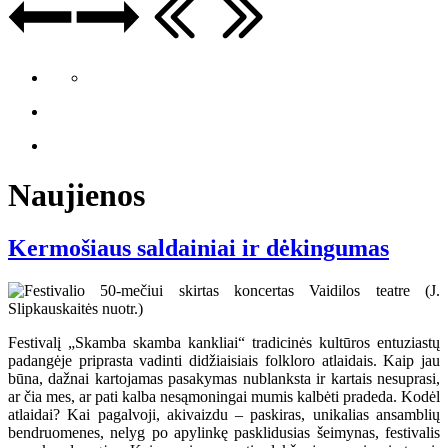
Naujienos
Kermošiaus saldainiai ir dėkingumas
Festivalį „Skamba skamba kankliai“ tradicinės kultūros entuziastų
padangėje priprasta vadinti didžiaisiais folkloro atlaidais. Kaip jau
būna, dažnai kartojamas pasakymas nublanksta ir kartais nesuprasi,
ar čia mes, ar pati kalba nesąmoningai mumis kalbėti pradeda. Kodėl
atlaidai? Kai pagalvoji, akivaizdu – paskiras, unikalias ansamblių
bendruomenes, nelyg po apylinkę pasklidusias šeimynas, festivalis