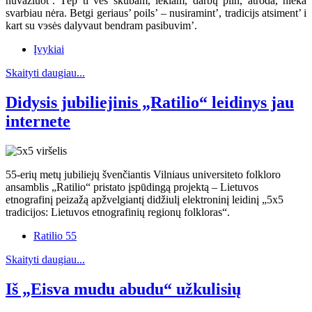
nuvažiuot’. Tėp ti ves skubam, lekiam, darbų piln, atroda, nieka
svarbiau nėra. Betgi geriaus’ poils’ – nusiramint’, tradicijs atsiment’ i
kart su vэsės dalyvaut bendram pasibuvim’.
Įvykiai
Skaityti daugiau...
Didysis jubiliejinis „Ratilio“ leidinys jau
internete
55-erių metų jubiliejų švenčiantis Vilniaus universiteto folkloro
ansamblis „Ratilio“ pristato įspūdingą projektą – Lietuvos
etnografinį peizažą apžvelgiantį didžiulį elektroninį leidinį „5x5
tradicijos: Lietuvos etnografinių regionų folkloras“.
Ratilio 55
Skaityti daugiau...
Iš „Eisva mudu abudu“ užkulisių