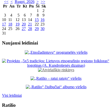
<<
<
Rugpj. 2026
>
>>
Pr
An
Tr
Kt
Pn
Šš
Sk
1
2
3
4
5
6
7
8
9
10
11
12
13
14
15
16
17
18
19
20
21
22
23
24
25
26
27
28
29
30
31
Naujausi leidiniai
Visi leidiniai
Ratilio