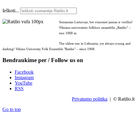
Ieškoti...
Seniausias Lietuvoje, bet visuomet jaunas ir veržlus!
Vilniaus universiteto folkloro ansamblis „Ratilio“ –
nuo 1968 m.
The oldest one in Lithuania, yet always young and
dashing! Vilnius University Folk Ensemble "Ratilio" – since 1968.
Bendraukime per / Follow us on
Facebook
Instagram
YouTube
RSS
Privatumo politika
| © Ratilio.lt
Go to top