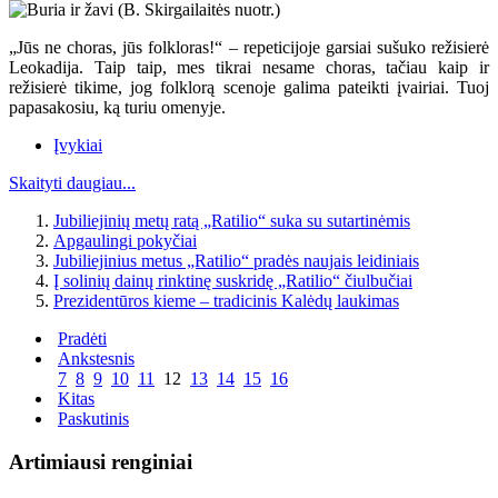
„Jūs ne choras, jūs folkloras!“ – repeticijoje garsiai sušuko režisierė
Leokadija. Taip taip, mes tikrai nesame choras, tačiau kaip ir
režisierė tikime, jog folklorą scenoje galima pateikti įvairiai. Tuoj
papasakosiu, ką turiu omenyje.
Įvykiai
Skaityti daugiau...
Jubiliejinių metų ratą „Ratilio“ suka su sutartinėmis
Apgaulingi pokyčiai
Jubiliejinius metus „Ratilio“ pradės naujais leidiniais
Į solinių dainų rinktinę suskridę „Ratilio“ čiulbučiai
Prezidentūros kieme – tradicinis Kalėdų laukimas
Pradėti
Ankstesnis
7
8
9
10
11
12
13
14
15
16
Kitas
Paskutinis
Artimiausi renginiai