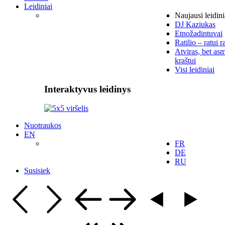
Leidiniai
Naujausi leidini
DJ Kaziukas
Etnožadintuvai
Ratilio – ratui r
Atviras, bet asm
kraštui
Visi leidiniai
Interaktyvus leidinys
Nuotraukos
EN
FR
DE
RU
Susisiek