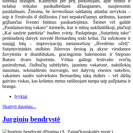
surenka draugėn. Kaimynui per petį plekšnojam, apie rimtus ir
nelabai reikalus pasikalbėdami džiaugiamės, naujienomis
pasidalinam. Žinoma, be
kermošiaus
saldainių atlaidai nevyksta –
taip ir Festivalis iš didžiosios
f
turi nepakeičiamus atributus, kasmet
grįžtančiai šventei būtinus pasikartojimus. Šiemet vėl gaũdė
„Pasidainavimų vakaro“ kiemelis, kur ir mūsų aukštaitiškoji, plačioji
„Kai saulyte patekėja“
budino svietą
. Paslaptingu „Sutartinių taku“
penktadienį darsyk nuvedė Bernardinų sodo keliai, čia sušokome ir
naująjį hitą – improvizacijų metamorfozę „Išvedėmo ožėlį“.
Sutartuvininkės stulbino žiūrovus tiesiog jų akyse virsdamos
žuvytėmis ir drambliukais, gracingomis balerinomis ir Stepono
Batoro dvaro bajorėmis. Vėliau galingi festivalio svečių
pasirodymai, čiulbučių subtilybės, jaunimo vakaronė, naktišokių
siausmas, sekmadienio nuovargis, net dalyvių eisenos sukeltos,
vakarinės saulės nutviekstos Bernardinų takų dulkės – vėl
dūšią
gaivino viskas, kas kelintus metus ratiliuojant tampa taip pažįstama ir
brangu.
Įvykiai
Skaityti daugiau...
Jurginių bendrystė