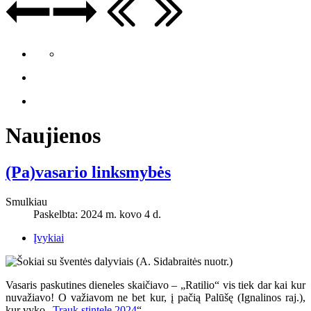
Naujienos
(Pa)vasario linksmybės
Smulkiau
Paskelbta: 2024 m. kovo 4 d.
Įvykiai
Vasaris paskutines dieneles skaičiavo – „Ratilio“ vis tiek dar kai kur
nuvažiavo
! O va
žiavom ne bet kur, į pačią Palūšę (Ignalinos raj.),
kur vyko „
Trauk stintelę 2024
“.