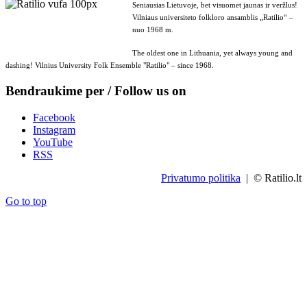
Seniausias Lietuvoje, bet visuomet jaunas ir veržlus!
Vilniaus universiteto folkloro ansamblis „Ratilio“ –
nuo 1968 m.
The oldest one in Lithuania, yet always young and
dashing! Vilnius University Folk Ensemble "Ratilio" – since 1968.
Bendraukime per / Follow us on
Facebook
Instagram
YouTube
RSS
Privatumo politika
| © Ratilio.lt
Go to top