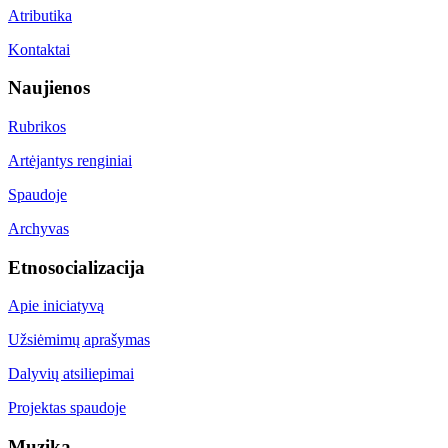
Atributika
Kontaktai
Naujienos
Rubrikos
Artėjantys renginiai
Spaudoje
Archyvas
Etnosocializacija
Apie iniciatyvą
Užsiėmimų aprašymas
Dalyvių atsiliepimai
Projektas spaudoje
Muzika