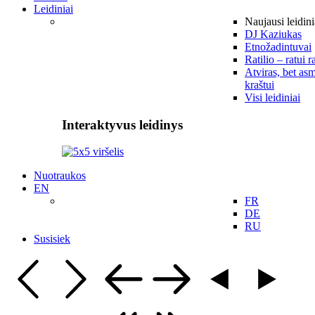
Leidiniai
Naujausi leidini
DJ Kaziukas
Etnožadintuvai
Ratilio – ratui r
Atviras, bet asm
kraštui
Visi leidiniai
Interaktyvus leidinys
Nuotraukos
EN
FR
DE
RU
Susisiek