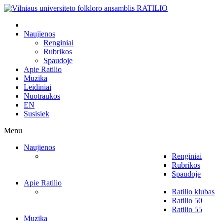
Naujienos
Renginiai
Rubrikos
Spaudoje
Apie Ratilio
Muzika
Leidiniai
Nuotraukos
EN
Susisiek
Menu
Naujienos
Renginiai
Rubrikos
Spaudoje
Apie Ratilio
Ratilio klubas
Ratilio 50
Ratilio 55
Muzika