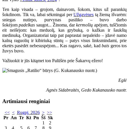
Ten kaip visada – grojom, dainavom, šokom, kitus už parankių
šokdinom. Tik va, labai sėkmingai per
Užgavėnes
tą žiemą išvarėm:
sniegas nutirpo, purvynas pasiliko – buvo darbo
šokėjom
padelkas
saugot... Žinoma, dar
kermošių
apėjom, tuščiomis
eit neišėjom: kas meduolį, kas grybuką, o kažkas ir šaukštą
medinuką. Organizatoriai taip pat paprastai nepaleido – įdavė namo
kalną raguolių ir kibiriuką stintų – patys visus linksmindami, prie
eketės pasėdėt nebesuspėjom... Kas ragavo, sakė, kad
bais
geros tos
žuvys buvo.
Važiuokit ir jūs kitąmet ton Palūšėn prie Šakarvų ežero
!
Eglė
Agnės Sidabraitės, Gedo Kukanausko nuotr.
Artimiausi renginiai
<<
<
Rugpj. 2026
>
>>
Pr
An
Tr
Kt
Pn
Šš
Sk
1
2
3
4
5
6
7
8
9