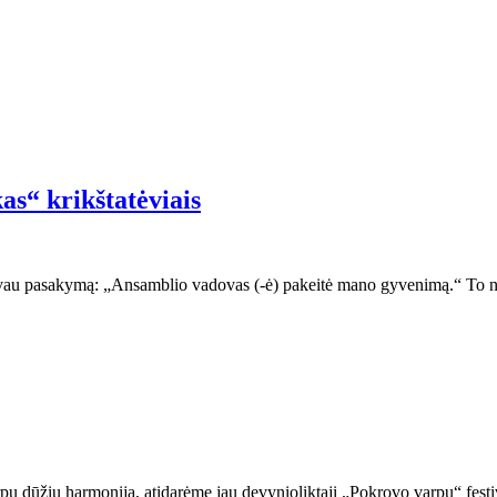
as“ krikštatėviais
davau pasakymą: „Ansamblio vadovas (-ė) pakeitė mano gyvenimą.“ To ne
pų dūžių harmonija, atidarėme jau devynioliktąjį „Pokrovo varpų“ festiv