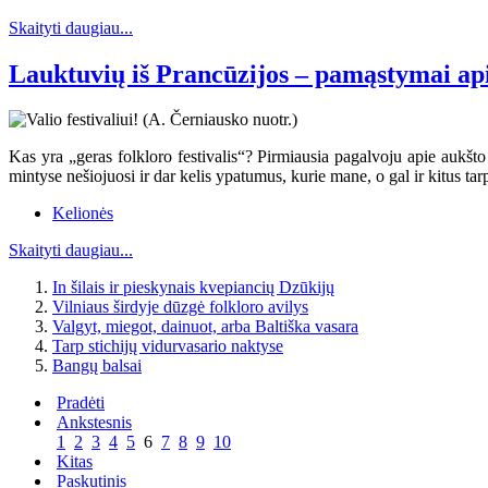
Skaityti daugiau...
Lauktuvių iš Prancūzijos – pamąstymai apie
Kas yra „geras folkloro festivalis“? Pirmiausia pagalvoju apie aukšt
mintyse nešiojuosi ir dar kelis ypatumus, kurie mane, o gal ir kitus tar
Kelionės
Skaityti daugiau...
In šilais ir pieskynais kvepiancių Dzūkijų
Vilniaus širdyje dūzgė folkloro avilys
Valgyt, miegot, dainuot, arba Baltiška vasara
Tarp stichijų vidurvasario naktyse
Bangų balsai
Pradėti
Ankstesnis
1
2
3
4
5
6
7
8
9
10
Kitas
Paskutinis