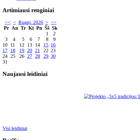
Artimiausi renginiai
<<
<
Rugpj. 2026
>
>>
Pr
An
Tr
Kt
Pn
Šš
Sk
1
2
3
4
5
6
7
8
9
10
11
12
13
14
15
16
17
18
19
20
21
22
23
24
25
26
27
28
29
30
31
Naujausi leidiniai
Visi leidiniai