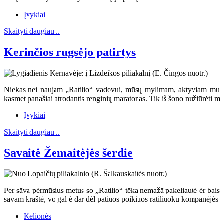
Įvykiai
Skaityti daugiau...
Kerinčios rugsėjo patirtys
Niekas nei naujam „Ratilio“ vadovui, mūsų mylimam, aktyviam multital
kasmet panašiai atrodantis renginių maratonas. Tik iš šono nužiūrėti m
Įvykiai
Skaityti daugiau...
Savaitė Žemaitėjės šerdie
Per sāva pėrmūsius metus so „Ratilio“ tēka nemažā pakeliautė ėr baisē 
savam kraštė, vo gal ė dar dėl patiuos poikiuos ratiliuoku kompānėjė
Kelionės