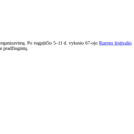
tą organizavimą. Po rugpjūčio 5–11 d. vykusio 67-ojo
Ruergo festivalio
ai pradžiugintų.