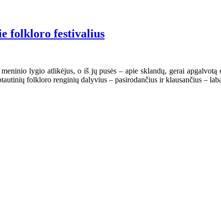
 folkloro festivalius
o meninio lygio atlikėjus, o iš jų pusės – apie sklandų, gerai apgalvo
ptautinių folkloro renginių dalyvius – pasirodančius ir klausančius – lab