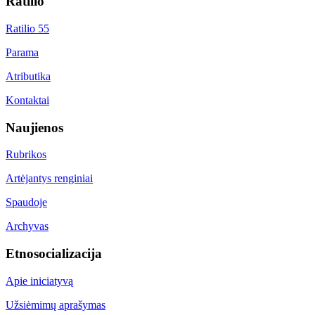
Ratilio
Ratilio 55
Parama
Atributika
Kontaktai
Naujienos
Rubrikos
Artėjantys renginiai
Spaudoje
Archyvas
Etnosocializacija
Apie iniciatyvą
Užsiėmimų aprašymas