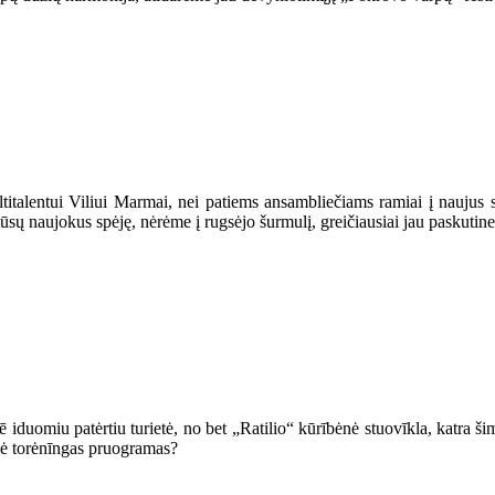
entui Viliui Marmai, nei patiems ansambliečiams ramiai į naujus studi
ūsų naujokus spėję, nėrėme į rugsėjo šurmulį, greičiausiai jau paskutin
iduomiu patėrtiu turietė, no bet „Ratilio“ kūrībėnė stuovīkla, katra ši
s ė torėnīngas pruogramas?