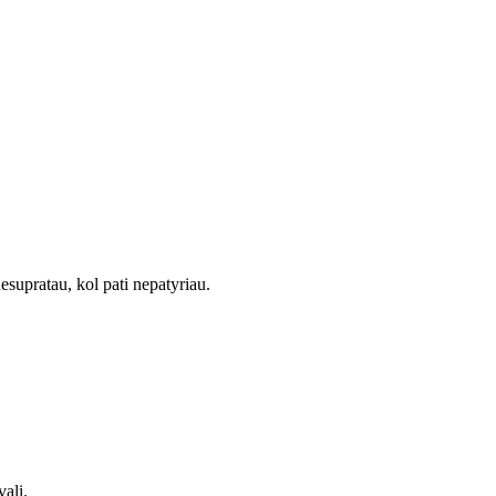
supratau, kol pati nepatyriau.
alį.