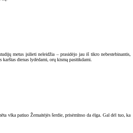
jų metus įsilieti neleidžia – prasidėjo jau iš tikro nebestebinantis,
es karštas dienas lydėdami, orų kismą pasitikdami.
mēta vīka patiuo Žemaitėjės šerdie, prisėmīnso da ėlga. Gal dėl tuo, ka