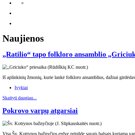
Naujienos
„Ratilio“ tapo folkloro ansamblio „Griciuk
Iš aplinkinių žmonių, kurie lankė folkloro ansamblius, dažnai girdė
Įvykiai
Skaityti daugiau...
Pokrovo varpų atgarsiai
Visą Šv. Kotrynos bažnyčios erdvę pripildę savais balsais kuriama var