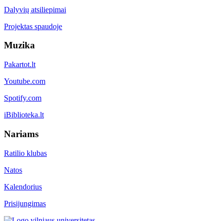
Dalyvių atsiliepimai
Projektas spaudoje
Muzika
Pakartot.lt
Youtube.com
Spotify.com
iBiblioteka.lt
Nariams
Ratilio klubas
Natos
Kalendorius
Prisijungimas