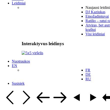
Leidiniai
Naujausi leidini
DJ Kaziukas
Etnožadintuvai
Ratilio – ratui r
Atviras, bet asm
kraštui
Visi leidiniai
Interaktyvus leidinys
Nuotraukos
EN
FR
DE
RU
Susisiek