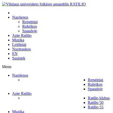
Naujienos
Renginiai
Rubrikos
Spaudoje
Apie Ratilio
Muzika
Leidiniai
Nuotraukos
EN
Susisiek
Menu
Naujienos
Renginiai
Rubrikos
Spaudoje
Apie Ratilio
Ratilio klubas
Ratilio 50
Ratilio 55
Muzika