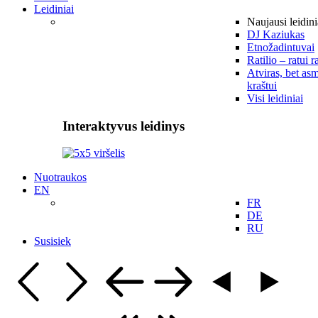
Leidiniai
Naujausi leidini
DJ Kaziukas
Etnožadintuvai
Ratilio – ratui r
Atviras, bet asm
kraštui
Visi leidiniai
Interaktyvus leidinys
Nuotraukos
EN
FR
DE
RU
Susisiek