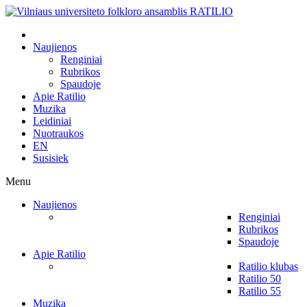
Naujienos
Renginiai
Rubrikos
Spaudoje
Apie Ratilio
Muzika
Leidiniai
Nuotraukos
EN
Susisiek
Menu
Naujienos
Renginiai
Rubrikos
Spaudoje
Apie Ratilio
Ratilio klubas
Ratilio 50
Ratilio 55
Muzika