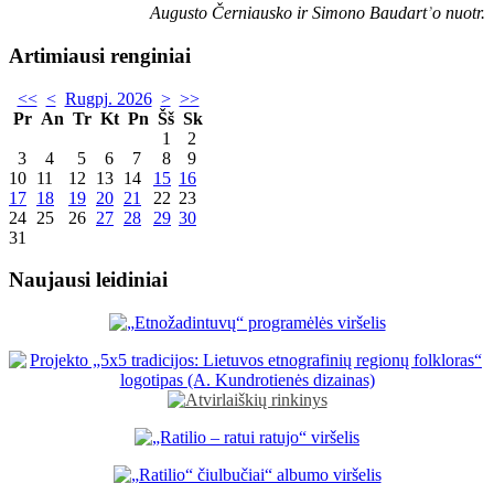
Augusto Černiausko ir Simono Baudart
’
o nuotr.
Artimiausi renginiai
<<
<
Rugpj. 2026
>
>>
Pr
An
Tr
Kt
Pn
Šš
Sk
1
2
3
4
5
6
7
8
9
10
11
12
13
14
15
16
17
18
19
20
21
22
23
24
25
26
27
28
29
30
31
Naujausi leidiniai