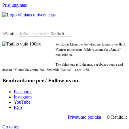
Prisijungimas
Ieškoti...
Seniausias Lietuvoje, bet visuomet jaunas ir veržlus!
Vilniaus universiteto folkloro ansamblis „Ratilio“ –
nuo 1968 m.
The oldest one in Lithuania, yet always young and
dashing! Vilnius University Folk Ensemble "Ratilio" – since 1968.
Bendraukime per / Follow us on
Facebook
Instagram
YouTube
RSS
Privatumo politika
| © Ratilio.lt
Go to top