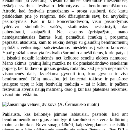
keliaudami po Averoną. Viešint dailiuose kalvotuose miesteliuose,
ryškėjo svarbus festivalio leitmotyvas – bendruomeniškumas.
Atrodė, kad festivalis prancūzams – proga susiburti, tiek kartu
prisidedant prie jo rengimo, tiek džiaugiantis savų bei atvykėlių
pasirodymais. Kad ir kur koncertuodavom, visur pasirodymus
lydėdavo simbolinės vaišės, skatinusios nesiskirstyti, dar
pabendrauti, susipažinti. Net eisenos (prisipažįstu, mano
nemėgstamiausias žanras, kurį pamačiusi įtrauktą į programą
paprastai atsidūstu, kam to reikia) derėjo su glaudžių bendruomenių
įspūdžiu, veiksmingai sukviesdamos miestelėnus į vakaro koncertą.
Ypač gražiai sumanyta festivalio šurmulio atnešti tiems, kurie patys į
jį įsisukti negali: lankėmės net keliuose senelių globos namuose.
Mano akimis, įvairių šalių muzika ne tik praskaidrindavo seneliams
popietę, bet būdavo ir gražus gestas, rodantis, kad jie yra nepamiršta
visuomenės dalis, kviečiama gyventi tuo, kuo gyvena ir visa
bendruomenė. Būtų nuostabu, jei koncertai tokiose ir panašiose
įstaigose taptų ir kitų festivalių tradicija – tai ir kilnu, ir pačiam
festivaliui atveria naują matmenį, daro jį kur kas platesnės reikšmės,
visuotiniu reiškiniu.
Paklausta, kas kelionėje įsiminė labiausiai, pastebiu, kad ant
bendruomeniškumo gijos atmintyje it karoliukai susiveria kultūrinių
mainų akimirkos. Buvo smagu žiūrėti, kaip stengdamiesi neatsilikti
vienas nuo kito vėliavomis mosikuoja mūsų Petras ir „Pas D’La