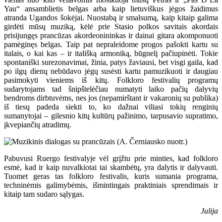
Yau“ ansamblietis belgas arba kaip lietuviškus jėgos žaidimus
atranda Ugandos šokėjai. Nuostabą ir smalsumą, kaip kitaip galima
girdėti mūsų muziką, kėlė prie Stasio polkos savitais akordais
prisijungęs prancūzas akordeonininkas ir dainai gitara akomponuoti
pamėginęs belgas. Taip pat nepraleidome progos pašokti kartu su
italais, o kai kas – ir itališką armoniką, būgnelį pačiupinėti. Tokie
spontaniški surezonavimai, žinia, patys žaviausi, bet visgi gaila, kad
po ilgų dienų nebūdavo jėgų susėsti kartu pamuzikuoti ir daugiau
pasimokyti vieniems iš kitų. Folkloro festivalių programų
sudarytojams tad šnipštelėčiau numatyti laiko pačių dalyvių
bendroms dirbtuvėms, nes jos (nepamirštant ir vakaronių su publika)
iš tiesų padeda siekti to, ko dažnai viliasi tokių renginių
sumanytojai – gilesnio kitų kultūrų pažinimo, tarpusavio supratimo,
įkvepiančių atradimų.
Pabuvusi Ruergo festivalyje vėl grįžtu prie minties, kad folkloro
esmė, kad ir kaip nuvalkiotai tai skambėtų, yra dalytis ir dalyvauti.
Tuomet geras tas folkloro festivalis, kuris sumania programa,
techninėmis galimybėmis, išmintingais praktiniais sprendimais ir
kitaip tam sudaro sąlygas.
Julija