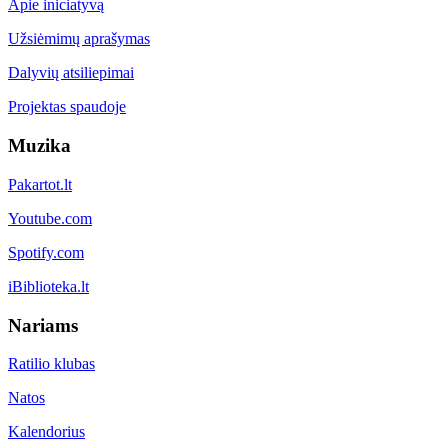
Apie iniciatyvą
Užsiėmimų aprašymas
Dalyvių atsiliepimai
Projektas spaudoje
Muzika
Pakartot.lt
Youtube.com
Spotify.com
iBiblioteka.lt
Nariams
Ratilio klubas
Natos
Kalendorius