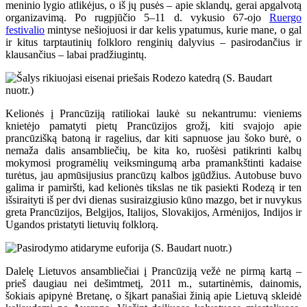
meninio lygio atlikėjus, o iš jų pusės – apie sklandų, gerai apgalvotą
organizavimą. Po rugpjūčio 5–11 d. vykusio 67-ojo
Ruergo
festivalio
mintyse nešiojuosi ir dar kelis ypatumus, kurie mane, o gal
ir kitus tarptautinių folkloro renginių dalyvius – pasirodančius ir
klausančius – labai pradžiugintų.
Kelionės į Prancūziją ratiliokai laukė su nekantrumu: vieniems
knietėjo pamatyti pietų Prancūzijos grožį, kiti svajojo apie
prancūzišką batoną ir ragelius, dar kiti sapnuose jau šoko burė, o
nemaža dalis ansambliečių, be kita ko, ruošėsi patikrinti kalbų
mokymosi programėlių veiksmingumą arba pramankštinti kadaise
turėtus, jau apmūsijusius prancūzų kalbos įgūdžius. Autobuse buvo
galima ir pamiršti, kad kelionės tikslas ne tik pasiekti Rodezą ir ten
išsiraityti iš per dvi dienas susiraizgiusio kūno mazgo, bet ir nuvykus
greta Prancūzijos, Belgijos, Italijos, Slovakijos, Armėnijos, Indijos ir
Ugandos pristatyti lietuvių folklorą.
Dalelę Lietuvos ansambliečiai į Prancūziją vežė ne pirmą kartą –
prieš daugiau nei dešimtmetį, 2011 m., sutartinėmis, dainomis,
šokiais apipynė Bretanę, o šįkart panašiai žinią apie Lietuvą skleidė