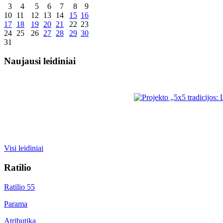
3
4
5
6
7
8
9
10
11
12
13
14
15
16
17
18
19
20
21
22
23
24
25
26
27
28
29
30
31
Naujausi leidiniai
Visi leidiniai
Ratilio
Ratilio 55
Parama
Atributika