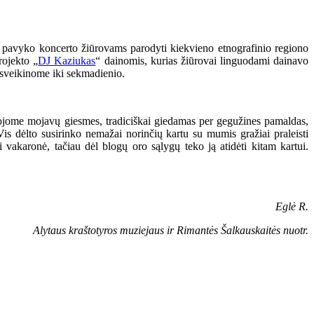
ad pavyko koncerto žiūrovams parodyti kiekvieno etnografinio regiono
rojekto „
DJ Kaziukas
“ dainomis, kurias žiūrovai linguodami dainavo
isveikinome iki sekmadienio.
ojome mojavų giesmes, tradiciškai giedamas per gegužines pamaldas,
is dėlto susirinko nemažai norinčių kartu su mumis gražiai praleisti
 vakaronė, tačiau dėl blogų oro sąlygų teko ją atidėti kitam kartui.
Eglė R.
Alytaus kraštotyros muziejaus ir Rimantės Šalkauskaitės nuotr.