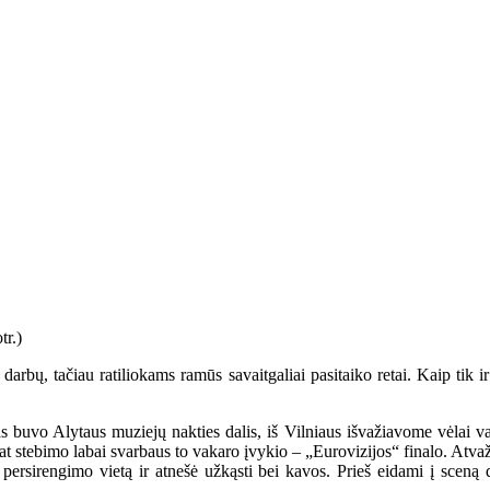
ės darbų, tačiau ratiliokams ramūs savaitgaliai pasitaiko retai. Kaip tik
s buvo Alytaus muziejų nakties dalis, iš Vilniaus išvažiavome vėlai va
 pat stebimo labai svarbaus to vakaro įvykio – „Eurovizijos“ finalo. Atv
į persirengimo vietą ir atnešė užkąsti bei kavos. Prieš eidami į sceną