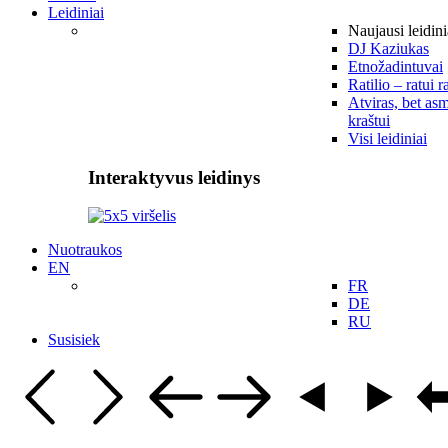
Leidiniai
Naujausi leidini
DJ Kaziukas
Etnožadintuvai
Ratilio – ratui r
Atviras, bet asm
kraštui
Visi leidiniai
Interaktyvus leidinys
Nuotraukos
EN
FR
DE
RU
Susisiek