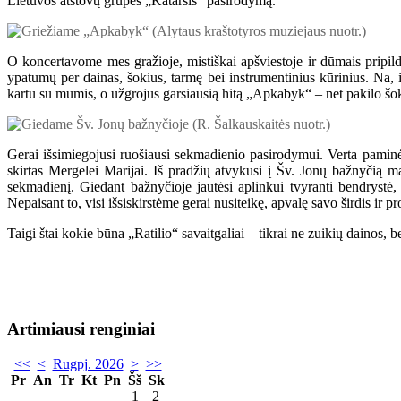
Lietuvos atstovų grupės „Katarsis“ pasirodymą.
O koncertavome mes gražioje, mistiškai apšviestoje ir dūmais pripil
ypatumų per dainas, šokius, tarmę bei instrumentinius kūrinius. Na,
kartu su mumis, o užgrojus garsiausią hitą „Apkabyk“ – net pakilo šo
Gerai išsimiegojusi ruošiausi sekmadienio pasirodymui. Verta paminė
skirtas Mergelei Marijai. Iš pradžių atvykusi į Šv. Jonų bažnyčią m
sekmadienį. Giedant bažnyčioje jautėsi aplinkui tvyranti bendrystė,
Nepaisant to, visi išsiskirstėme gerai nusiteikę, apvalę savo širdis ir p
Taigi štai kokie būna „Ratilio“ savaitgaliai – tikrai ne zuikių dainos, b
Artimiausi renginiai
<<
<
Rugpj. 2026
>
>>
Pr
An
Tr
Kt
Pn
Šš
Sk
1
2