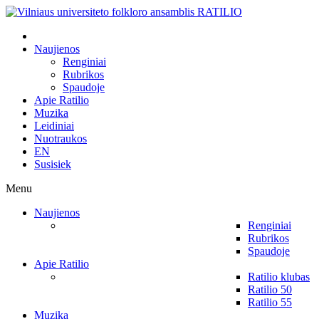
Naujienos
Renginiai
Rubrikos
Spaudoje
Apie Ratilio
Muzika
Leidiniai
Nuotraukos
EN
Susisiek
Menu
Naujienos
Renginiai
Rubrikos
Spaudoje
Apie Ratilio
Ratilio klubas
Ratilio 50
Ratilio 55
Muzika