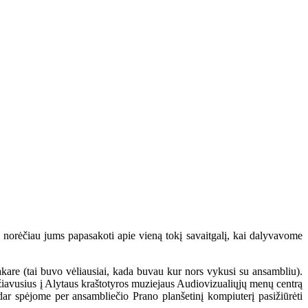
 ir norėčiau jums papasakoti apie vieną tokį savaitgalį, kai dalyvavome
kare (tai buvo vėliausiai, kada buvau kur nors vykusi su ansambliu).
ažiavusius į Alytaus kraštotyros muziejaus Audiovizualiųjų menų centrą
 dar spėjome per ansambliečio Prano planšetinį kompiuterį pasižiūrėti