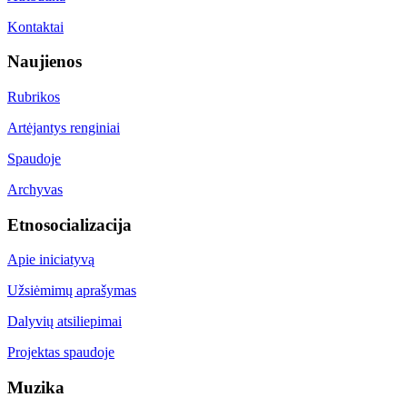
Kontaktai
Naujienos
Rubrikos
Artėjantys renginiai
Spaudoje
Archyvas
Etnosocializacija
Apie iniciatyvą
Užsiėmimų aprašymas
Dalyvių atsiliepimai
Projektas spaudoje
Muzika