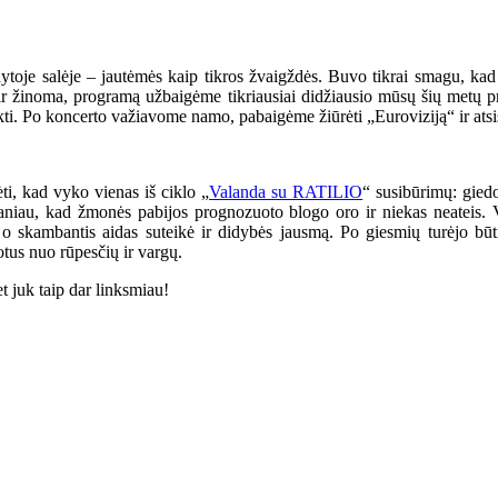
dytoje salėje – jautėmės kaip tikros žvaigždės. Buvo tikrai smagu, k
 ir žinoma, programą užbaigėme tikriausiai didžiausio mūsų šių metų p
kti. Po koncerto važiavome namo, pabaigėme žiūrėti „Euroviziją“ ir ats
ti, kad vyko vienas iš ciklo „
Valanda su RATILIO
“ susibūrimų: gied
aniau, kad žmonės pabijos prognozuoto blogo oro ir niekas neateis. V
 o skambantis aidas suteikė ir didybės jausmą. Po giesmių turėjo būti
rotus nuo rūpesčių ir vargų.
et juk taip dar linksmiau!