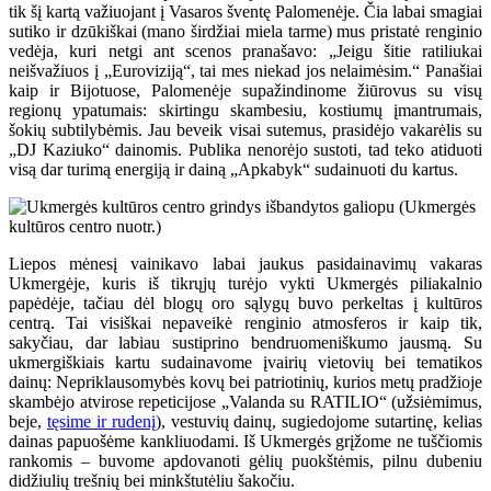
tik šį kartą važiuojant į Vasaros šventę Palomenėje. Čia labai smagiai
sutiko ir dzūkiškai (mano širdžiai miela tarme) mus pristatė renginio
vedėja, kuri netgi ant scenos pranašavo: „Jeigu šitie ratiliukai
neišvažiuos į „Euroviziją“, tai mes niekad jos nelaimėsim.“ Panašiai
kaip ir Bijotuose, Palomenėje supažindinome žiūrovus su visų
regionų ypatumais: skirtingu skambesiu, kostiumų įmantrumais,
šokių subtilybėmis. Jau beveik visai sutemus, prasidėjo vakarėlis su
„DJ Kaziuko“ dainomis. Publika nenorėjo sustoti, tad teko atiduoti
visą dar turimą energiją ir dainą „Apkabyk“ sudainuoti du kartus.
Liepos mėnesį vainikavo labai jaukus pasidainavimų vakaras
Ukmergėje, kuris iš tikrųjų turėjo vykti Ukmergės piliakalnio
papėdėje, tačiau dėl blogų oro sąlygų buvo perkeltas į kultūros
centrą. Tai visiškai nepaveikė renginio atmosferos ir kaip tik,
sakyčiau, dar labiau sustiprino bendruomeniškumo jausmą. Su
ukmergiškiais kartu sudainavome įvairių vietovių bei tematikos
dainų: Nepriklausomybės kovų bei patriotinių, kurios metų pradžioje
skambėjo atvirose repeticijose „Valanda su RATILIO“ (užsiėmimus,
beje,
tęsime ir rudenį
), vestuvių dainų, sugiedojome sutartinę, kelias
dainas papuošėme kankliuodami. Iš Ukmergės grįžome ne tuščiomis
rankomis – buvome apdovanoti gėlių puokštėmis, pilnu dubeniu
didžiulių trešnių bei minkštutėliu šakočiu.