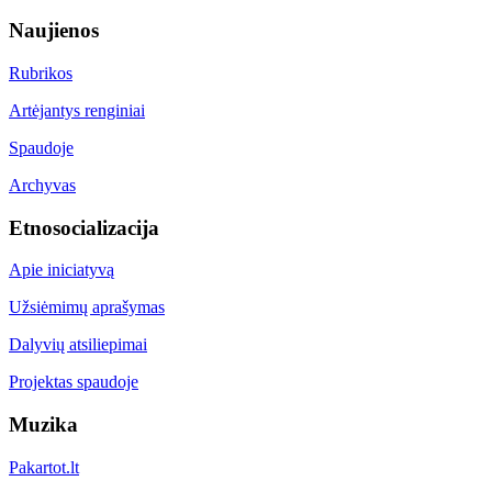
Naujienos
Rubrikos
Artėjantys renginiai
Spaudoje
Archyvas
Etnosocializacija
Apie iniciatyvą
Užsiėmimų aprašymas
Dalyvių atsiliepimai
Projektas spaudoje
Muzika
Pakartot.lt