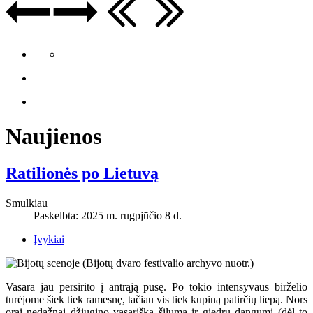
Naujienos
Ratilionės po Lietuvą
Smulkiau
Paskelbta: 2025 m. rugpjūčio 8 d.
Įvykiai
Vasara jau persirito į antrąją pusę. Po tokio intensyvaus birželio
turėjome šiek tiek ramesnę, tačiau vis tiek kupiną patirčių liepą. Nors
orai nedažnai džiugino vasariška šiluma ir giedru dangumi (dėl to