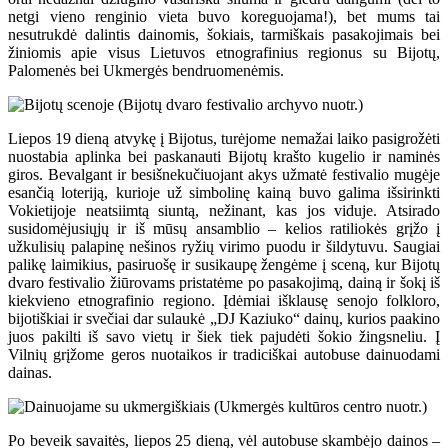
netgi vieno renginio vieta buvo koreguojama!), bet mums tai
nesutrukdė dalintis dainomis, šokiais, tarmiškais pasakojimais bei
žiniomis apie visus Lietuvos etnografinius regionus su Bijotų,
Palomenės bei Ukmergės bendruomenėmis.
Liepos 19 dieną atvykę į Bijotus, turėjome nemažai laiko pasigrožėti
nuostabia aplinka bei paskanauti Bijotų krašto kugelio ir naminės
giros. Bevalgant ir besišnekučiuojant akys užmatė festivalio mugėje
esančią loteriją, kurioje už simbolinę kainą buvo galima išsirinkti
Vokietijoje neatsiimtą siuntą, nežinant, kas jos viduje. Atsirado
susidomėjusiųjų ir iš mūsų ansamblio – kelios ratiliokės grįžo į
užkulisių palapinę nešinos ryžių virimo puodu ir šildytuvu. Saugiai
palikę laimikius, pasiruošę ir susikaupę žengėme į sceną, kur Bijotų
dvaro festivalio žiūrovams pristatėme po pasakojimą, dainą ir šokį iš
kiekvieno etnografinio regiono. Įdėmiai išklausę senojo folkloro,
bijotiškiai ir svečiai dar sulaukė „DJ Kaziuko“ dainų, kurios paakino
juos pakilti iš savo vietų ir šiek tiek pajudėti šokio žingsneliu. Į
Vilnių grįžome geros nuotaikos ir tradiciškai autobuse dainuodami
dainas.
Po beveik savaitės, liepos 25 dieną, vėl autobuse skambėjo dainos –