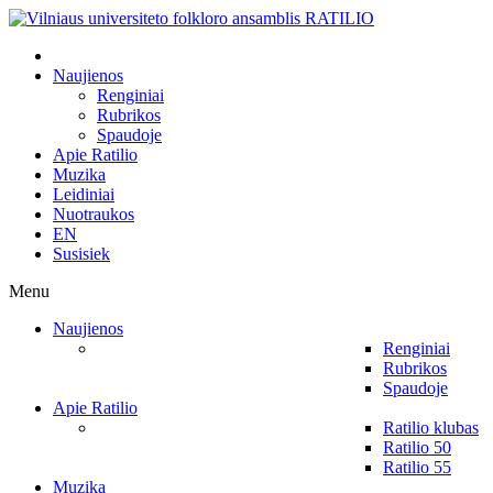
Naujienos
Renginiai
Rubrikos
Spaudoje
Apie Ratilio
Muzika
Leidiniai
Nuotraukos
EN
Susisiek
Menu
Naujienos
Renginiai
Rubrikos
Spaudoje
Apie Ratilio
Ratilio klubas
Ratilio 50
Ratilio 55
Muzika