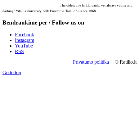
The oldest one in Lithuania, yet always young and
dashing! Vilnius University Folk Ensemble "Ratilio" – since 1968.
Bendraukime per / Follow us on
Facebook
Instagram
YouTube
RSS
Privatumo politika
| © Ratilio.lt
Go to top