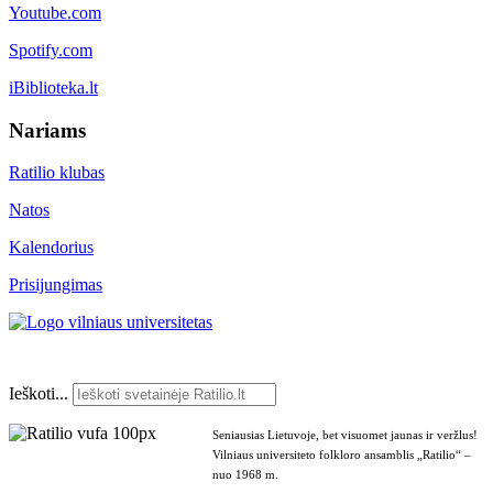
Youtube.com
Spotify.com
iBiblioteka.lt
Nariams
Ratilio klubas
Natos
Kalendorius
Prisijungimas
Ieškoti...
Seniausias Lietuvoje, bet visuomet jaunas ir veržlus!
Vilniaus universiteto folkloro ansamblis „Ratilio“ –
nuo 1968 m.