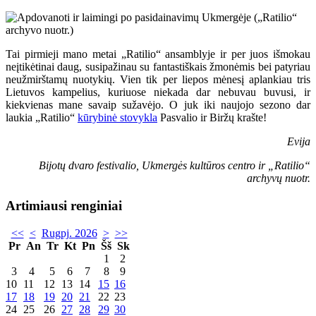
Tai pirmieji mano metai „Ratilio“ ansamblyje ir per juos išmokau
neįtikėtinai daug, susipažinau su fantastiškais žmonėmis bei patyriau
neužmirštamų nuotykių. Vien tik per liepos mėnesį aplankiau tris
Lietuvos kampelius, kuriuose niekada dar nebuvau buvusi, ir
kiekvienas mane savaip sužavėjo. O juk iki naujojo sezono dar
laukia „Ratilio“
kūrybinė stovykla
Pasvalio ir Biržų krašte!
Evija
Bijotų dvaro festivalio, Ukmergės kultūros centro ir „Ratilio“
archyvų nuotr.
Artimiausi renginiai
<<
<
Rugpj. 2026
>
>>
Pr
An
Tr
Kt
Pn
Šš
Sk
1
2
3
4
5
6
7
8
9
10
11
12
13
14
15
16
17
18
19
20
21
22
23
24
25
26
27
28
29
30