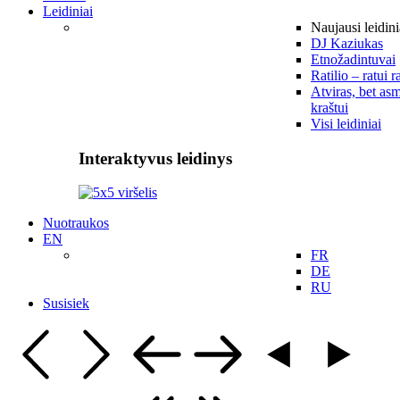
Leidiniai
Naujausi leidini
DJ Kaziukas
Etnožadintuvai
Ratilio – ratui r
Atviras, bet asm
kraštui
Visi leidiniai
Interaktyvus leidinys
Nuotraukos
EN
FR
DE
RU
Susisiek