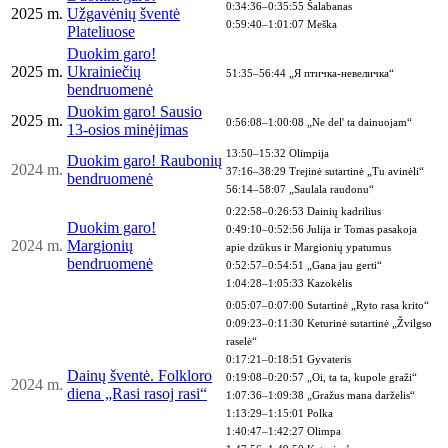
0:34:36–0:35:55 Šalabanas
2025 m.
Užgavėnių šventė
0:59:40–1:01:07 Meška
Plateliuose
Duokim garo!
2025 m.
Ukrainiečių
51:35–56:44 „Я птичка-невеличка“
bendruomenė
Duokim garo! Sausio
2025 m.
0:56:08–1:00:08 „Ne del' ta dainuojam“
13-osios minėjimas
13:50–15:32 Olimpija
Duokim garo! Raubonių
2024
m.
37:16–38:29 Trejinė sutartinė „Tu avinėli“
bendruomenė
56:14–58:07 „Saulala raudonu“
0:22:58–0:26:53 Dainių kadrilius
Duokim garo!
0:49:10–0:52:56 Julija ir Tomas pasakoja
2024
m.
Margionių
apie dzūkus ir Margionių ypatumus
bendruomenė
0:52:57–0:54:51 „Gana jau gerti“
1:04:28–1:05:33 Kazokėlis
0:05:07–0:07:00 Sutartinė „Ryto rasa krito“
0:09:23–0:11:30 Keturinė sutartinė „Žvilgso
raselė“
0:17:21–0:18:51 Gyvateris
Dainų šventė. Folkloro
0:19:08–0:20:57 „Oi, ta ta, kupole graži“
2024
m.
diena „Rasi rasoj rasi“
1:07:36–1:09:38 „Gražus mana darželis“
1:13:29–1:15:01 Polka
1:40:47–1:42:27 Olimpa