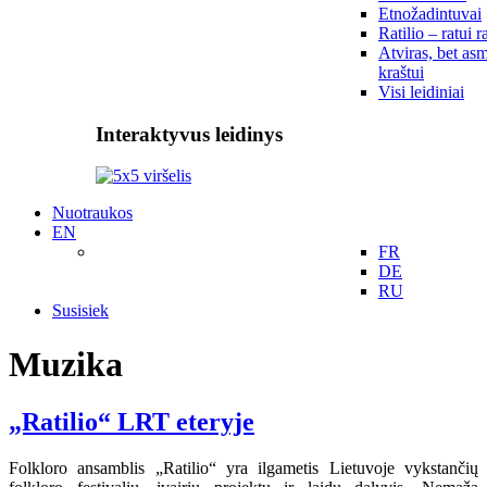
Etnožadintuvai
Ratilio – ratui r
Atviras, bet asm
kraštui
Visi leidiniai
Interaktyvus leidinys
Nuotraukos
EN
FR
DE
RU
Susisiek
Muzika
„Ratilio“ LRT eteryje
Folkloro ansamblis „Ratilio“ yra ilgametis Lietuvoje vykstančių