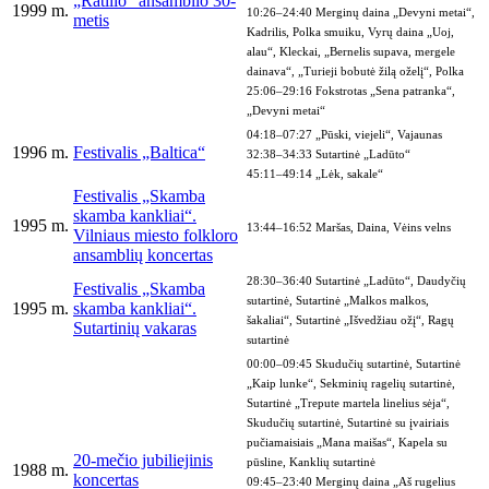
„Ratilio“ ansamblio 30-
1999 m.
10:26–24:40 Merginų daina „Devyni metai“,
metis
Kadrilis, Polka smuiku, Vyrų daina „Uoj,
alau“, Kleckai, „Bernelis supava, mergele
dainava“, „Turieji bobutė žilą oželį“, Polka
25:06–29:16 Fokstrotas „Sena patranka“,
„Devyni metai“
04:18–07:27 „Pūski, viejeli“, Vajaunas
1996 m.
Festivalis „Baltica“
32:38–34:33 Sutartinė „Ladūto“
45:11–49:14 „Lėk, sakale“
Festivalis „Skamba
skamba kankliai“.
1995 m.
13:44–16:52 Maršas, Daina, Vėins velns
Vilniaus miesto folkloro
ansamblių koncertas
28:30–36:40 Sutartinė „Ladūto“, Daudyčių
Festivalis „Skamba
sutartinė, Sutartinė „Malkos malkos,
1995 m.
skamba kankliai“.
šakaliai“, Sutartinė „Išvedžiau ožį“, Ragų
Sutartinių vakaras
sutartinė
00:00–09:45 Skudučių sutartinė, Sutartinė
„Kaip lunke“, Sekminių ragelių sutartinė,
Sutartinė „Trepute martela linelius sėja“,
Skudučių sutartinė, Sutartinė su įvairiais
pučiamaisiais „Mana maišas“, Kapela su
20-mečio jubiliejinis
pūsline, Kanklių sutartinė
1988 m.
koncertas
09:45–23:40 Merginų daina „Aš rugelius