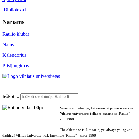
iBiblioteka.lt
Nariams
Ratilio klubas
Natos
Kalendorius
Prisijungimas
Ieškoti...
Seniausias Lietuvoje, bet visuomet jaunas ir veržlus!
Vilniaus universiteto folkloro ansamblis „Ratilio“ –
nuo 1968 m.
The oldest one in Lithuania, yet always young and
dashing! Vilnius University Folk Ensemble "Ratilio" – since 1968.