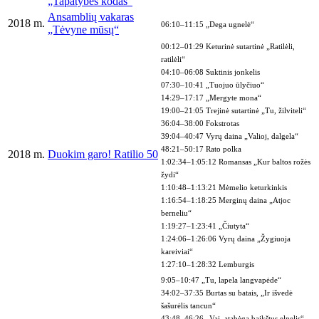
„Tapatybės kodas“
Ansamblių vakaras
2018 m.
06:10–11:15 „Dega ugnelė“
„Tėvyne mūsų“
00:12–01:29 Keturinė sutartinė „Ratilėli,
ratilėli“
04:10–06:08 Suktinis jonkelis
07:30–10:41 „Tuojuo ūlyčiuo“
14:29–17:17 „Mergyte mona“
19:00–21:05 Trejinė sutartinė „Tu, žilviteli“
36:04–38:00 Fokstrotas
39:04–40:47 Vyrų daina „Valioj, dalgela“
48:21–50:17 Rato polka
2018 m.
Duokim garo! Ratilio 50
1:02:34–1:05:12 Romansas „Kur baltos rožės
žydi“
1:10:48–1:13:21 Mėmelio keturkinkis
1:16:54–1:18:25 Merginų daina „Atjoc
berneliu“
1:19:27–1:23:41 „Čiutyta“
1:24:06–1:26:06 Vyrų daina „Žygiuoja
kareiviai“
1:27:10–1:28:32 Lemburgis
9:05–10:47 „Tu, lapela langvapėde“
34:02–37:35 Burtas su batais, „Ir išvedė
šašurėlis tancun“
43:48–46:26 „Vai, atabėga baikštus elnelis“