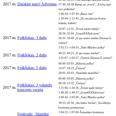
2017 m.
Duokim garo! Adventas
57:30–59:58 Burtas su „tvora“, „Unčių tupi
trys pulkeliai“
1:06:34–1:07:44 „Ratui ratu“
1:20:44–1:21:45 „Oi, atvažiuoja šventa
kalėda, kalėda“
10:07–13:32 „Šviesi saukė tekėjo“
28:36–32:04 „GrandXXXskveras“
2017 m.
Folkšokas. 3 dalis
56:35–59:49 „O jau mano mielas (Domas G
remix)“
1:02:12–1:04:55 „Tado Blindos polka“
40:52–44:21 „O jau mano mielas“
2017 m.
Folkšokas. 2 dalis
1:01:07–1:04:27 „Čiutyta (Domas G remix)“
00:00–03:05 „Hakerių polka“
2017 m.
Folkšokas. 1 dalis
14:07–18:22 „Čiutyta“
38:01–43:01 „Snaudala snaudžia“
00:00–03:05 „Hakerių polka“
09:18–13:32 „Čiutyta“
Folkšokas. 2 valandų
2017 m.
1:31:00–1:34:26 „Šviesi saulė tekėjo“
koncerto versija
1:46:28–1:49:57 „GrandXXXskveras“
2:00:42–2:03:30 „Tado Blindos polka“
39:53–42:50 „An kalno beržai“, Suvalkijos
kostiumų pristatymas
1:04:25–1:07:00 Žemaitijos kostiumų
Festivalis „Skamba