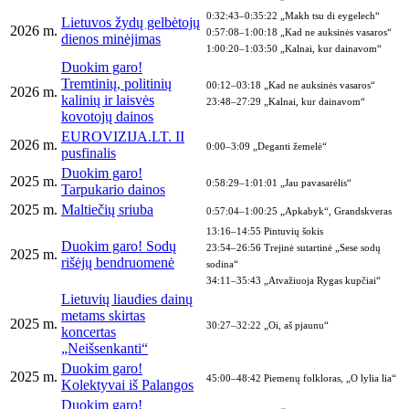
0:32:43–0:35:22 „Makh tsu di eygelech“
Lietuvos žydų gelbėtojų
2026 m.
0:57:08–1:00:18 „Kad ne auksinės vasaros“
dienos minėjimas
1:00:20–1:03:50 „Kalnai, kur dainavom“
Duokim garo!
Tremtinių, politinių
00:12–03:18 „Kad ne auksinės vasaros“
2026 m.
kalinių ir laisvės
23:48–27:29 „Kalnai, kur dainavom“
kovotojų dainos
EUROVIZIJA.LT. II
2026 m.
0:00–3:09 „Deganti žemelė“
pusfinalis
Duokim garo!
2025 m.
0:58:29–1:01:01 „Jau pavasarėlis“
Tarpukario dainos
2025 m.
Maltiečių sriuba
0:57:04–1:00:25 „Apkabyk“, Grandskveras
13:16–14:55 Pintuvių šokis
Duokim garo! Sodų
23:54–26:56 Trejinė sutartinė „Sese sodų
2025 m.
rišėjų bendruomenė
sodina“
34:11–35:43 „Atvažiuoja Rygas kupčiai“
Lietuvių liaudies dainų
metams skirtas
2025 m.
30:27–32:22 „Oi, aš pjaunu“
koncertas
„Neišsenkanti“
Duokim garo!
2025 m.
45:00–48:42 Piemenų folkloras, „O lylia lia“
Kolektyvai iš Palangos
Duokim garo!