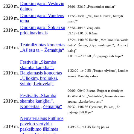
Duokim garo! Vestuvių
2020 m.
26:01–32:17 „Pajauniukai rituliai“
dainos
Duokim garo! Vandens
11:55–15:00 „Vai, kur tu buvai, bernyti
2019 m.
tema
mano?“
Duokim garo! Šokiai su
37:56–40:16 Vengierka
2019 m.
pridainavimais
59:12–1:01:06 Kūma
42:24–1:00:50 Ratelis „Mes Juoniuka varda
Teatralizuotas koncertas
dėina“, Šeinas, „Gyst vuolungeli“, „Aisma į
2019 m.
„Aš esu ta – Žemaitija“
kalną“
2:01:30–2:03:50 „Ėr pajauga žali lėipa“
Festivalis „Skamba
skamba kankliai“.
1:32:20–1:40:55 „Tuojuo ūlyčiuo“, Luokės
2019 m.
Baigiamasis koncertas
šeinas, Manietų valsas
„Uliokim, broliukai,
švintoj Letuvėlaj“
00:00–00:40 Eisena. Būgnai ir daudytės
Festivalis „Skamba
45:48–54:50 „Serbintelė“, Nuometavimo
2019 m.
skamba kankliai“.
apeiga, „Lauke belyjanti“
Koncertas „Žemaitija“
59:32–1:06:56 Gyvateris, Polkos, „Ėr
pajauga žali lėipa“
Nematerialaus kultūros
paveldo vertybių
2019 m.
1:39:22–1:41:45 Delnų polka
paskelbimo iškilmės