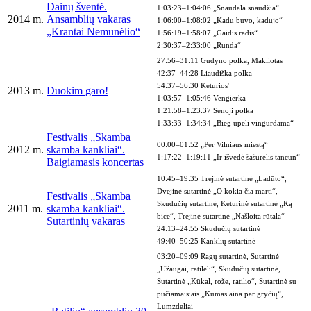
Dainų šventė.
1:03:23–1:04:06 „Snaudala snaudžia“
2014 m.
Ansamblių vakaras
1:06:00–1:08:02 „Kadu buvo, kadujo“
„Krantai Nemunėlio“
1:56:19–1:58:07 „Gaidis radis“
2:30:37–2:33:00 „Runda“
27:56–31:11 Gudyno polka, Makliotas
42:37–44:28 Liaudiška polka
54:37–56:30 Keturios'
2013 m.
Duokim garo!
1:03:57–1:05:46 Vengierka
1:21:58–1:23:37 Senoji polka
1:33:33–1:34:34 „Bieg upeli vingurdama“
Festivalis „Skamba
00:00–01:52 „Per Vilniaus miestą“
2012 m.
skamba kankliai“.
1:17:22–1:19:11 „Ir išvedė šašurėlis tancun“
Baigiamasis koncertas
10:45–19:35 Trejinė sutartinė „Ladūto“,
Dvejinė sutartinė „O kokia čia marti“,
Festivalis „Skamba
Skudučių sutartinė, Keturinė sutartinė „Ką
2011 m.
skamba kankliai“.
bice“, Trejinė sutartinė „Našloita rūtala“
Sutartinių vakaras
24:13–24:55 Skudučių sutartinė
49:40–50:25 Kanklių sutartinė
03:20–09:09 Ragų sutartinė, Sutartinė
„Užaugai, ratilėli“, Skudučių sutartinė,
Sutartinė „Kūkal, rože, ratilio“, Sutartinė su
pučiamaisiais „Kūmas aina par gryčių“,
Lumzdeliai