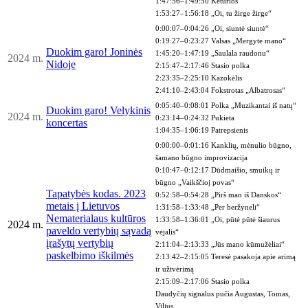
1:47:56–1:49:50 Keturios’
1:53:27–1:56:18 „Oi, tu žirge žirge“
0:00:07–0:04:26 „Oi, siuntė siuntė“
0:19:27–0:23:27 Valsas „Mergyte mano“
Duokim garo! Joninės
1:45:20–1:47:19 „Saulala raudonu“
2024
m.
Nidoje
2:15:47–2:17:46 Stasio polka
2:23:35–2:25:10 Kazokėlis
2:41:10–2:43:04 Fokstrotas „Albatrosas“
0:05:40–0:08:01 Polka „Muzikantai iš natų“
Duokim garo! Velykinis
2024
m.
0:23:14–0:24:32 Pukieta
koncertas
1:04:35–1:06:19 Patrepsienis
0:00:00–0:01:16 Kanklių, mėnulio būgno,
šamano būgno improvizacija
0:10:47–0:12:17 Dūdmaišio, smuikų ir
būgno „Vaikščioj povas“
Tapatybės kodas. 2023
0:52:58–0:54:28 „Pirš man iš Danskos“
metais į Lietuvos
1:31:58–1:33:48 „Per beržyneli“
Nematerialaus kultūros
1:33:58–1:36:01 „Oi, pūtė pūtė šiaurus
2024 m.
paveldo vertybių sąvadą
vėjalis“
įrašytų vertybių
2:11:04–2:13:33
„Jūs mano kūmužėliai“
paskelbimo iškilmės
2:13:42–2:15:05
Teresė pasakoja apie arimą
ir užtvėrimą
2:15:09–2:17:06
Stasio polka
Daudyčių signalus pučia Augustas, Tomas,
Vilius