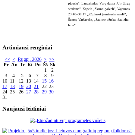
pjausiu“, Lancajiedas, Vyrų daina „Unt žirgą
sėsdams“, Kapela „Skund galveli“, Vajaunas
23:40–30:17 „Rūpinosi jauniausia seselė“,
Šustas, Varšavska, „Saulutė užteka, daulėliu,
lėliu“
Artimiausi renginiai
<<
<
Rugpj. 2026
>
>>
Pr
An
Tr
Kt
Pn
Šš
Sk
1
2
3
4
5
6
7
8
9
10
11
12
13
14
15
16
17
18
19
20
21
22
23
24
25
26
27
28
29
30
31
Naujausi leidiniai