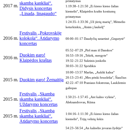
pristatymas
skamba kankliai“.
2017 m.
1:19:38–1:21:50 „Ei kieno kieno žalias
Didysis koncertas
kiemelis“, Klaipėdos krašto kostiumų
„Linada, linagaudo“
pristatymas
1:24:35–1:33:36 „Už jūrių marių“, Mėmelio
keturkinkis, „Aisim į laukelį“
Festivalis „Pokrovskije
2016 m.
kolokola“. Atidarymo
00:00–01:17 Daudyčių sutartinė „Gegutytė“
koncertas
05:52–07:29 „Pirš man iš Danskos“
Duokim garo!
16:53–19:16 „Tekėk, mergyte“
2016 m.
Klaipėdos kraštas
19:32–21:22 Suktinis jonkelis
30:03–31:22 Spridikis
10:00–13:57 Maršas, „Aukšti kalna“
20:13–23:41 „Mes pėnki bruolelia“, Šiaučius
2015 m.
Duokim garo! Žemaitija
42:22–47:10 Praniaus fokstrotas, Laukžemio
galiopas
Festivalis „Skamba
1:50:21–1:57:45 „Ant kalno vyšnia“,
2015 m.
skamba kankliai“.
Aleksandrovas, Kūma
Uždarymo koncertas
Festivalis „Skamba
1:04:16–1:11:30 „Ei kieno kieno žalias
2015 m.
skamba kankliai“.
kiemelis“, Trijų velnių šokis
Atidarymo koncertas
54:23–56:54 „An kalnelio jovaras žydėjo“