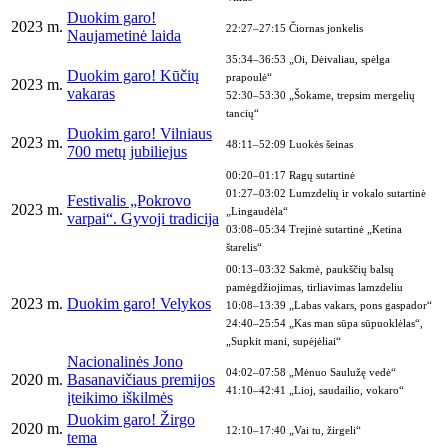
Duokim garo!
2023 m.
22:27–27:15 Čiornas jonkelis
Naujametinė laida
35:34–36:53 „Oi, Dėivaliau, spėlga
Duokim garo! Kūčių
prapoulė“
2023 m.
vakaras
52:30–53:30 „Šokame, trepsim mergelių
tancių“
Duokim garo! Vilniaus
2023 m.
48:11–52:09 Luokės šeinas
700 metų jubiliejus
00:20–01:17 Ragų sutartinė
01:27–03:02 Lumzdelių ir vokalo sutartinė
Festivalis „Pokrovo
2023 m.
„Lingaudėla“
varpai“. Gyvoji tradicija
03:08–05:34 Trejinė sutartinė „Ketina
štarelis“
00:13–03:32 Sakmė, paukščių balsų
pamėgdžiojimas, tirliavimas lamzdeliu
2023 m.
Duokim garo! Velykos
10:08–13:39 „Labas vakars, pons gaspador“
24:40–25:54 „Kas man sūpa sūpuoklėlas“,
„Supkit mani, supėjėliai“
Nacionalinės Jono
04:02–07:58 „Mėnuo Saulužę vedė“
2020 m.
Basanavičiaus premijos
41:10–42:41 „Lioj, saudailio, vokaro“
įteikimo iškilmės
Duokim garo! Žirgo
2020 m.
12:10–17:40 „Vai tu, žirgeli“
tema