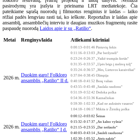
folkloro festivalių, įvairių projektų ir laidų dalyvis. Nemaža
pasirodymų yra įrašyta ir prieinama LRT mediatekoje. Čia
pateikiame sąrašą nuorodų į filmuotus renginius ir laidas – laiko
rėžiai padės lengviau rasti tai, ko ieškote. Reportažus ir laidas apie
ansamblį, ansambliečių interviu ir daugiau muzikos fragmentų rasite
paspaudę nuorodą
Laidos apie ir su „Ratilio“
.
Metai
Renginys/laida
Atliekami kūriniai
0:00:13–0:01:46 Pintuvių šokis
0:11:16–0:13:03 „Par beržyneli“
0:23:24–0:26:37 „Vaikē trumpās šortās“
0:31:35–0:33:57 „Upės bėgs į melsvą tolį“
0:35:24–0:36:57 „Mes, Lietuvos karaivėliai“
Duokim garo! Folkloro
0:37:04–0:38:45 Olimpija
2026 m.
ansamblis „Ratilio“ II d.
0:40:18–0:41:52 Bosų valsas
0:43:55–0:45:48 „Saulala raudonu“
0:51:19–0:52:42 Dedoka polka
0:54:36–0:55:36 Kaznačiokas
0:59:30–1:02:33 „Kad ne auksinės vasaros“
1:04:18–1:06:17 Mikita ir Žirnikų polka
0:00:12–0:03:02 Šeinas
0:15:32–0:17:37 „An kalno vyšnia“
Duokim garo! Folkloro
2026 m.
0:21:15–0:23:55 „Dar neišaušo“
ansamblis „Ratilio“ I d.
0:40:03–0:43:14 „Sauleli rauduona“
1:02:30–1:05:52 „Ateis naktis“