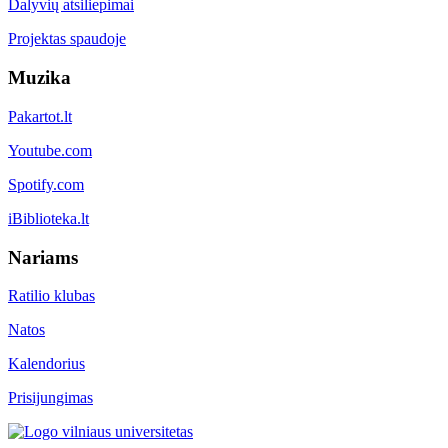
Dalyvių atsiliepimai
Projektas spaudoje
Muzika
Pakartot.lt
Youtube.com
Spotify.com
iBiblioteka.lt
Nariams
Ratilio klubas
Natos
Kalendorius
Prisijungimas