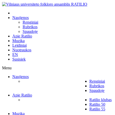
Naujienos
Renginiai
Rubrikos
Spaudoje
Apie Ratilio
Muzika
Leidiniai
Nuotraukos
EN
Susisiek
Menu
Naujienos
Renginiai
Rubrikos
Spaudoje
Apie Ratilio
Ratilio klubas
Ratilio 50
Ratilio 55
Muzika