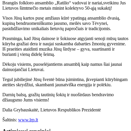
Brangūs folkloro ansamblio „Ratilio“ vadovai ir nariai,sveikinu Jus
Lietuvos šimtmečio metais minint kolektyvo 50-ąją sukaktį!
Visos Jūsų kartos pusę amžiaus kūrė ypatingą ansamblio dvasią,
kupiną bendruomeniškumo jausmo, meilės savo Tėvynei,
pasididžiavimo unikaliais lietuvių papročiais ir tradicijomis.
Prasminga, kad Jūsų dainose ir šokiuose atgyjanti senoji mūsų tautos
kūryba gražiai dera ir naujai suskamba dabarties žmonių gyvenime.
Iš praeities ataidinti muzika Jūsų širdyse – gyva, suartinanti ir
burianti į vieną didelę šeimą.
Dėkoju visiems, puoselėjantiems ansamblį kaip namus šiai jaunai
dainuojančiai Lietuvai.
Tegul jubiliejinė Jūsų šventė būna įsimintina, įkvepianti kūrybingam
ateities skrydžiui, skambanti jaunatviška energija ir polėkiu.
Darnių balsų, gražių tautinių šokių ir nuoširdaus bendravimo
džiaugsmo Jums visiems!
Dalia Grybauskaitė, Lietuvos Respublikos Prezidentė
Šaltinis:
www.lrp.lt