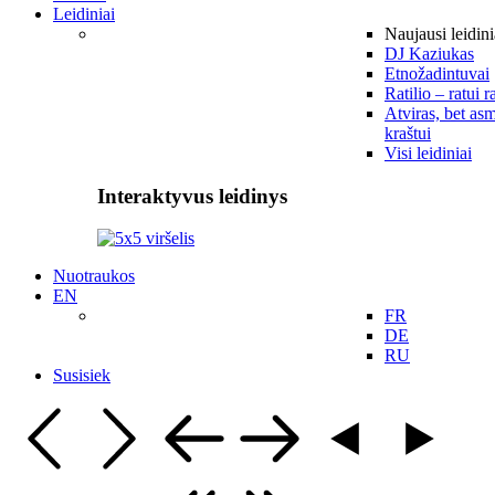
Leidiniai
Naujausi leidini
DJ Kaziukas
Etnožadintuvai
Ratilio – ratui r
Atviras, bet asm
kraštui
Visi leidiniai
Interaktyvus leidinys
Nuotraukos
EN
FR
DE
RU
Susisiek