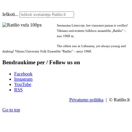
Ieškoti...
Seniausias Lietuvoje, bet visuomet jaunas ir veržlus!
Vilniaus universiteto folkloro ansamblis „Ratilio“ –
nuo 1968 m.
The oldest one in Lithuania, yet always young and
dashing! Vilnius University Folk Ensemble "Ratilio" – since 1968.
Bendraukime per / Follow us on
Facebook
Instagram
YouTube
RSS
Privatumo politika
| © Ratilio.lt
Go to top