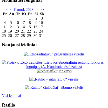
Artimiausi renginiai
<<
<
Gruod. 2023
>
>>
Pr
An
Tr
Kt
Pn
Šš
Sk
1
2
3
4
5
6
7
8
9
10
11
12
13
14
15
16
17
18
19
20
21
22
23
24
25
26
27
28
29
30
31
Naujausi leidiniai
Visi leidiniai
Ratilio