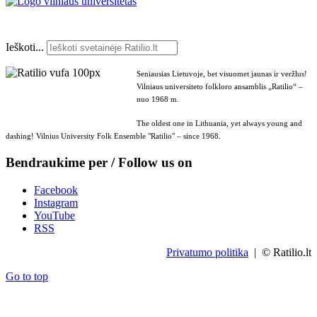
Ieškoti...
Seniausias Lietuvoje, bet visuomet jaunas ir veržlus!
Vilniaus universiteto folkloro ansamblis „Ratilio“ –
nuo 1968 m.
The oldest one in Lithuania, yet always young and
dashing! Vilnius University Folk Ensemble "Ratilio" – since 1968.
Bendraukime per / Follow us on
Facebook
Instagram
YouTube
RSS
Privatumo politika
| © Ratilio.lt
Go to top