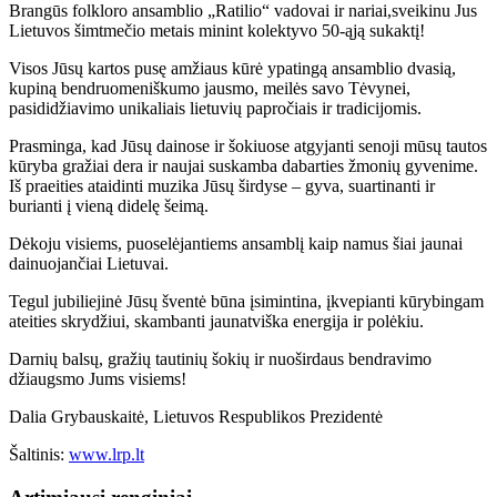
Brangūs folkloro ansamblio „Ratilio“ vadovai ir nariai,sveikinu Jus
Lietuvos šimtmečio metais minint kolektyvo 50-ąją sukaktį!
Visos Jūsų kartos pusę amžiaus kūrė ypatingą ansamblio dvasią,
kupiną bendruomeniškumo jausmo, meilės savo Tėvynei,
pasididžiavimo unikaliais lietuvių papročiais ir tradicijomis.
Prasminga, kad Jūsų dainose ir šokiuose atgyjanti senoji mūsų tautos
kūryba gražiai dera ir naujai suskamba dabarties žmonių gyvenime.
Iš praeities ataidinti muzika Jūsų širdyse – gyva, suartinanti ir
burianti į vieną didelę šeimą.
Dėkoju visiems, puoselėjantiems ansamblį kaip namus šiai jaunai
dainuojančiai Lietuvai.
Tegul jubiliejinė Jūsų šventė būna įsimintina, įkvepianti kūrybingam
ateities skrydžiui, skambanti jaunatviška energija ir polėkiu.
Darnių balsų, gražių tautinių šokių ir nuoširdaus bendravimo
džiaugsmo Jums visiems!
Dalia Grybauskaitė, Lietuvos Respublikos Prezidentė
Šaltinis:
www.lrp.lt