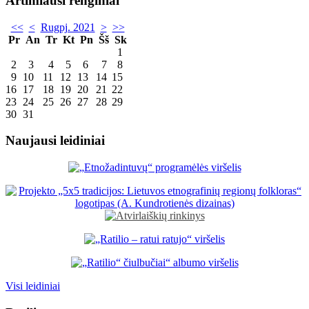
Artimiausi renginiai
<<
<
Rugpj. 2021
>
>>
Pr
An
Tr
Kt
Pn
Šš
Sk
1
2
3
4
5
6
7
8
9
10
11
12
13
14
15
16
17
18
19
20
21
22
23
24
25
26
27
28
29
30
31
Naujausi leidiniai
Visi leidiniai