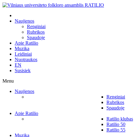
Naujienos
Renginiai
Rubrikos
Spaudoje
Apie Ratilio
Muzika
Leidiniai
Nuotraukos
EN
Susisiek
Menu
Naujienos
Renginiai
Rubrikos
Spaudoje
Apie Ratilio
Ratilio klubas
Ratilio 50
Ratilio 55
Muzika