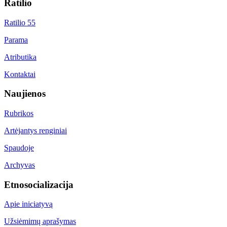
Ratilio
Ratilio 55
Parama
Atributika
Kontaktai
Naujienos
Rubrikos
Artėjantys renginiai
Spaudoje
Archyvas
Etnosocializacija
Apie iniciatyvą
Užsiėmimų aprašymas