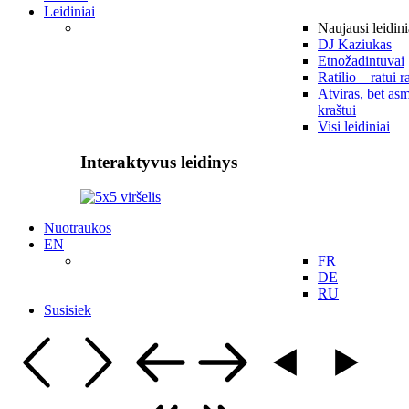
Leidiniai
Naujausi leidini
DJ Kaziukas
Etnožadintuvai
Ratilio – ratui r
Atviras, bet asm
kraštui
Visi leidiniai
Interaktyvus leidinys
Nuotraukos
EN
FR
DE
RU
Susisiek