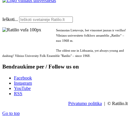
Ieškoti...
Seniausias Lietuvoje, bet visuomet jaunas ir veržlus!
Vilniaus universiteto folkloro ansamblis „Ratilio“ –
nuo 1968 m.
The oldest one in Lithuania, yet always young and
dashing! Vilnius University Folk Ensemble "Ratilio" – since 1968.
Bendraukime per / Follow us on
Facebook
Instagram
YouTube
RSS
Privatumo politika
| © Ratilio.lt
Go to top