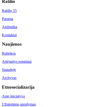
Ratilio
Ratilio 55
Parama
Atributika
Kontaktai
Naujienos
Rubrikos
Artėjantys renginiai
Spaudoje
Archyvas
Etnosocializacija
Apie iniciatyvą
Užsiėmimų aprašymas