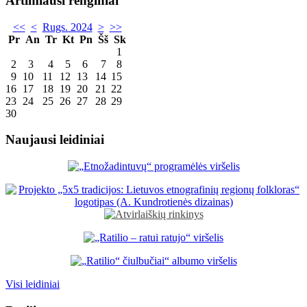
Artimiausi renginiai
<<
<
Rugs. 2024
>
>>
Pr
An
Tr
Kt
Pn
Šš
Sk
1
2
3
4
5
6
7
8
9
10
11
12
13
14
15
16
17
18
19
20
21
22
23
24
25
26
27
28
29
30
Naujausi leidiniai
Visi leidiniai