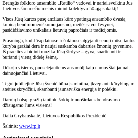
Brangūs folkloro ansamblio „Ratilio“ vadovai ir nariai,sveikinu Jus
Lietuvos šimtmečio metais minint kolektyvo 50-ąją sukaktį!
Visos Jūsų kartos pusę amžiaus kūrė ypatingą ansamblio dvasią,
kupiną bendruomeniškumo jausmo, meilės savo Tėvynei,
pasididžiavimo unikaliais lietuvių papročiais ir tradicijomis.
Prasminga, kad Jūsų dainose ir šokiuose atgyjanti senoji mūsų tautos
kūryba gražiai dera ir naujai suskamba dabarties žmonių gyvenime.
Iš praeities ataidinti muzika Jūsų širdyse – gyva, suartinanti ir
burianti į vieną didelę šeimą.
Dėkoju visiems, puoselėjantiems ansamblį kaip namus šiai jaunai
dainuojančiai Lietuvai.
Tegul jubiliejinė Jūsų šventė būna įsimintina, įkvepianti kūrybingam
ateities skrydžiui, skambanti jaunatviška energija ir polėkiu.
Darnių balsų, gražių tautinių šokių ir nuoširdaus bendravimo
džiaugsmo Jums visiems!
Dalia Grybauskaitė, Lietuvos Respublikos Prezidentė
Šaltinis:
www.lrp.lt