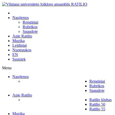
Naujienos
Renginiai
Rubrikos
Spaudoje
Apie Ratilio
Muzika
Leidiniai
Nuotraukos
EN
Susisiek
Menu
Naujienos
Renginiai
Rubrikos
Spaudoje
Apie Ratilio
Ratilio klubas
Ratilio 50
Ratilio 55
Muzika