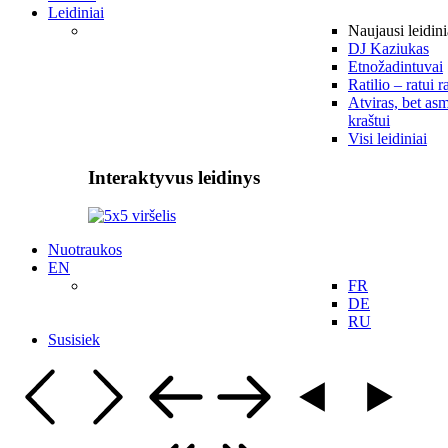
Leidiniai
Naujausi leidini
DJ Kaziukas
Etnožadintuvai
Ratilio – ratui r
Atviras, bet asm
kraštui
Visi leidiniai
Interaktyvus leidinys
Nuotraukos
EN
FR
DE
RU
Susisiek