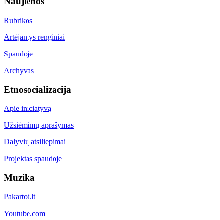
Naujienos
Rubrikos
Artėjantys renginiai
Spaudoje
Archyvas
Etnosocializacija
Apie iniciatyvą
Užsiėmimų aprašymas
Dalyvių atsiliepimai
Projektas spaudoje
Muzika
Pakartot.lt
Youtube.com