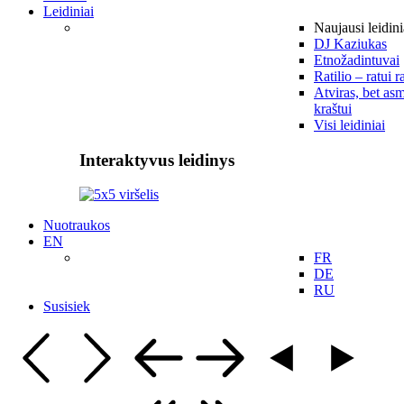
Leidiniai
Naujausi leidini
DJ Kaziukas
Etnožadintuvai
Ratilio – ratui r
Atviras, bet asm
kraštui
Visi leidiniai
Interaktyvus leidinys
Nuotraukos
EN
FR
DE
RU
Susisiek