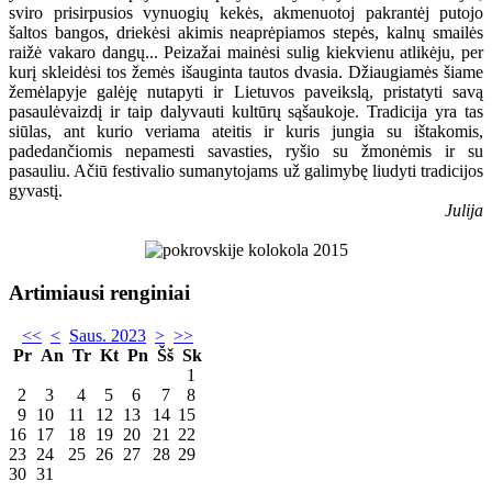
sviro prisirpusios vynuogių kekės, akmenuotoj pakrantėj putojo
šaltos bangos, driekėsi akimis neaprėpiamos stepės, kalnų smailės
raižė vakaro dangų... Peizažai mainėsi sulig kiekvienu atlikėju, per
kurį skleidėsi tos žemės išauginta tautos dvasia. Džiaugiamės šiame
žemėlapyje galėję nutapyti ir Lietuvos paveikslą, pristatyti savą
pasaulėvaizdį ir taip dalyvauti kultūrų sąšaukoje. Tradicija yra tas
siūlas, ant kurio veriama ateitis ir kuris jungia su ištakomis,
padedančiomis nepamesti savasties, ryšio su žmonėmis ir su
pasauliu. Ačiū festivalio sumanytojams už galimybę liudyti tradicijos
gyvastį.
Julija
Artimiausi renginiai
<<
<
Saus. 2023
>
>>
Pr
An
Tr
Kt
Pn
Šš
Sk
1
2
3
4
5
6
7
8
9
10
11
12
13
14
15
16
17
18
19
20
21
22
23
24
25
26
27
28
29
30
31