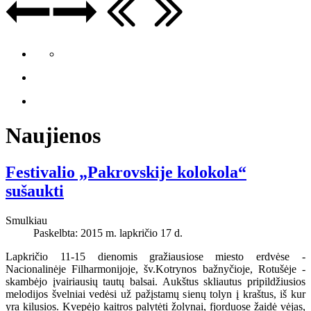
Naujienos
Festivalio „Pakrovskije kolokola“
sušaukti
Smulkiau
Paskelbta: 2015 m. lapkričio 17 d.
Lapkričio 11-15 dienomis gražiausiose miesto erdvėse -
Nacionalinėje Filharmonijoje, šv.Kotrynos bažnyčioje, Rotušėje -
skambėjo įvairiausių tautų balsai. Aukštus skliautus pripildžiusios
melodijos švelniai vedėsi už pažįstamų sienų tolyn į kraštus, iš kur
yra kilusios. Kvepėjo kaitros palytėti žolynai, fjorduose žaidė vėjas,