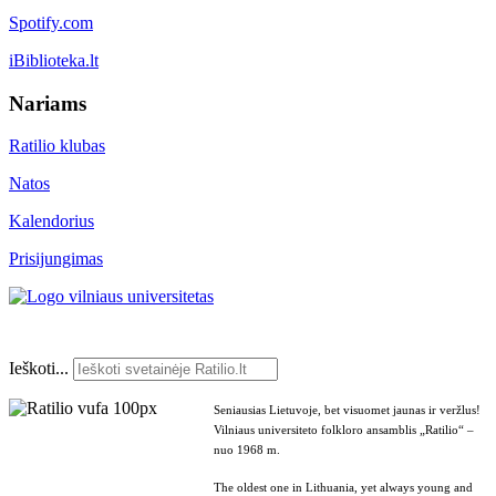
Spotify.com
iBiblioteka.lt
Nariams
Ratilio klubas
Natos
Kalendorius
Prisijungimas
Ieškoti...
Seniausias Lietuvoje, bet visuomet jaunas ir veržlus!
Vilniaus universiteto folkloro ansamblis „Ratilio“ –
nuo 1968 m.
The oldest one in Lithuania, yet always young and