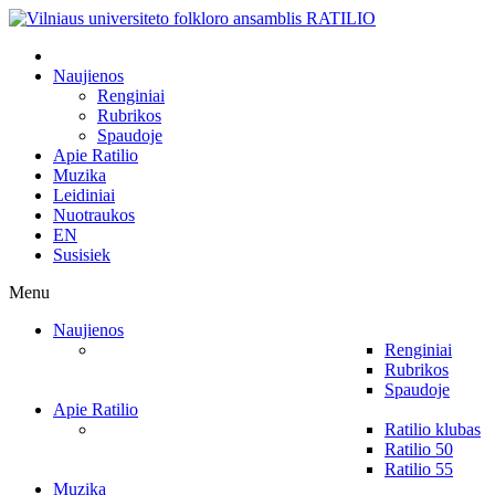
Naujienos
Renginiai
Rubrikos
Spaudoje
Apie Ratilio
Muzika
Leidiniai
Nuotraukos
EN
Susisiek
Menu
Naujienos
Renginiai
Rubrikos
Spaudoje
Apie Ratilio
Ratilio klubas
Ratilio 50
Ratilio 55
Muzika