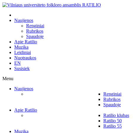
Naujienos
Renginiai
Rubrikos
Spaudoje
Apie Ratilio
Muzika
Leidiniai
Nuotraukos
EN
Susisiek
Menu
Naujienos
Renginiai
Rubrikos
Spaudoje
Apie Ratilio
Ratilio klubas
Ratilio 50
Ratilio 55
Muzika