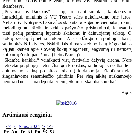
Bernardinų sodas traukė visus, kuriuos žavi išskirtinis sutartinių
skambesys.
„Pirš man iš Danskos“ – taip, pritariant smuikui, kanklėms ir
lumzdeliui, mintimis iš VU Teatro salės nukeliavome prie jūros.
Vėliau Šv. Kotrynos bažnyčios skliautai apsigaubė vienbalsių dainų
melodingumu, širdis ir veidus pažymėjo prisiminimai, klausantis
tarsi pačių partizanų lūpomis skaitomų ir dainuojamų tekstų. O
kokių svečių šįmet sulaukėm! Ausis džiugino įspūdingų balsų
savininkės iš Latvijos, išskirtiniais ritmais stebino italų būgneliai, o
ką jau kalbėti apie slovėnų šokių žingsnelių lengvumą (ir netikėtą
kai kurių šokių panašumą į lietuviškus :)).
„Skamba kankliai“ vainikuoti visų festivalio dalyvių eisena. Nors
netikėtai prapliupęs lietus žliaugė skruostais, ratiliokų jis neatbaidė –
dainuodami dainą po kitos, toliau (tik dabar jau šlapi) smagiai
žingsniavome senamiesčio grindiniu. Per visą aikštę nuskambėjo
bendra daina – nuaidėjo dar vieni „Skamba skamba kankliai“...
Agnė
Artimiausi renginiai
<<
<
Saus. 2024
>
>>
Pr
An
Tr
Kt
Pn
Šš
Sk