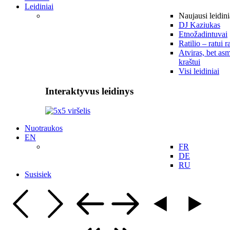
Leidiniai
Naujausi leidini
DJ Kaziukas
Etnožadintuvai
Ratilio – ratui r
Atviras, bet asm
kraštui
Visi leidiniai
Interaktyvus leidinys
Nuotraukos
EN
FR
DE
RU
Susisiek