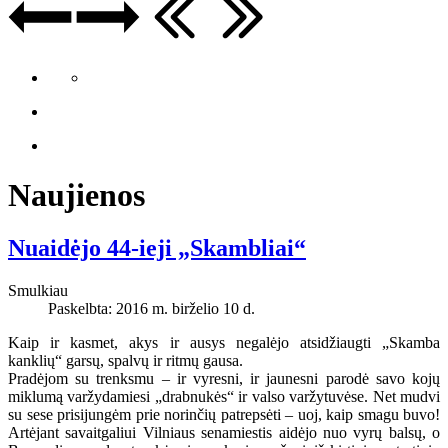
Naujienos
Nuaidėjo 44-ieji „Skambliai“
Smulkiau
Paskelbta: 2016 m. birželio 10 d.
Kaip ir kasmet, akys ir ausys negalėjo atsidžiaugti „Skamba
kanklių“ garsų, spalvų ir ritmų gausa.
Pradėjom su trenksmu – ir vyresni, ir jaunesni parodė savo kojų
miklumą varžydamiesi „drabnukės“ ir valso varžytuvėse. Net mudvi
su sese prisijungėm prie norinčių patrepsėti – uoj, kaip smagu buvo!
Artėjant savaitgaliui Vilniaus senamiestis aidėjo nuo vyrų balsų, o