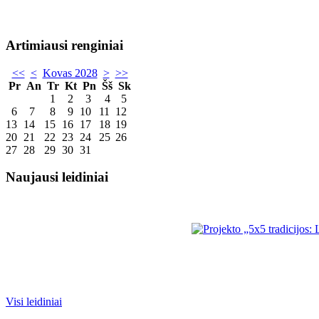
Artimiausi renginiai
<<
<
Kovas 2028
>
>>
Pr
An
Tr
Kt
Pn
Šš
Sk
1
2
3
4
5
6
7
8
9
10
11
12
13
14
15
16
17
18
19
20
21
22
23
24
25
26
27
28
29
30
31
Naujausi leidiniai
Visi leidiniai