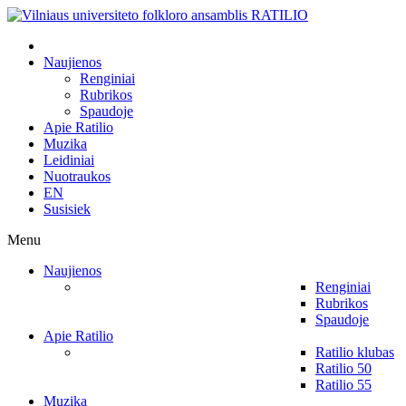
Naujienos
Renginiai
Rubrikos
Spaudoje
Apie Ratilio
Muzika
Leidiniai
Nuotraukos
EN
Susisiek
Menu
Naujienos
Renginiai
Rubrikos
Spaudoje
Apie Ratilio
Ratilio klubas
Ratilio 50
Ratilio 55
Muzika