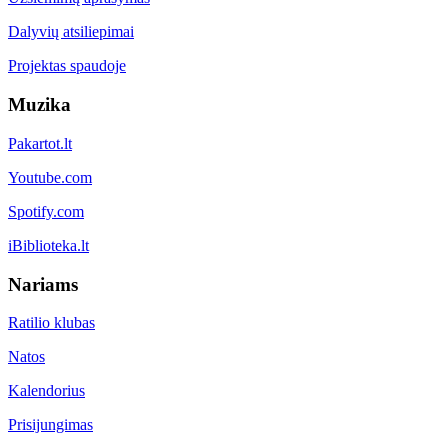
Dalyvių atsiliepimai
Projektas spaudoje
Muzika
Pakartot.lt
Youtube.com
Spotify.com
iBiblioteka.lt
Nariams
Ratilio klubas
Natos
Kalendorius
Prisijungimas