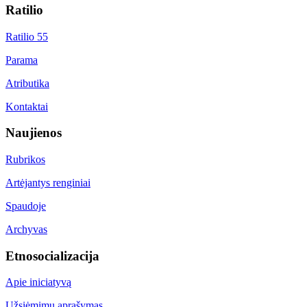
Ratilio
Ratilio 55
Parama
Atributika
Kontaktai
Naujienos
Rubrikos
Artėjantys renginiai
Spaudoje
Archyvas
Etnosocializacija
Apie iniciatyvą
Užsiėmimų aprašymas