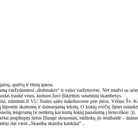
arsų, spalvų ir ritmų gausa.
umą varžydamiesi „drabnukės“ ir valso varžytuvėse. Net mudvi su sese 
odas traukė visus, kuriuos žavi išskirtinis sutartinių skambesys.
eliui, mintimis iš VU Teatro salės nukeliavome prie jūros. Vėliau Šv. 
anų lūpomis skaitomų ir dainuojamų tekstų. O kokių svečių šįmet sulaukėm
gsnelių lengvumą (ir netikėtą kai kurių šokių panašumą į lietuviškus :)).
ėtai prapliupęs lietus žliaugė skruostais, ratiliokų jis neatbaidė – dain
idėjo dar vieni „Skamba skamba kankliai“...