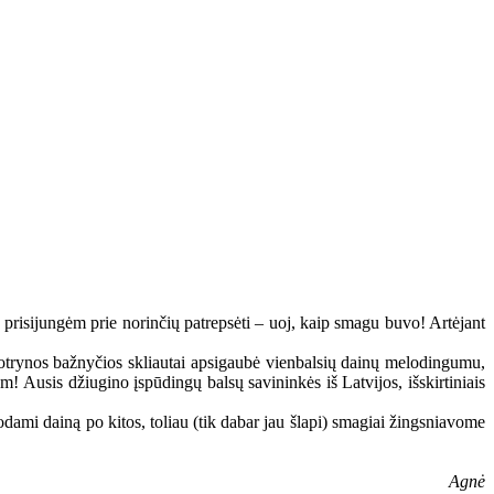
prisijungėm prie norinčių patrepsėti – uoj, kaip smagu buvo! Artėjant
Kotrynos bažnyčios skliautai apsigaubė vienbalsių dainų melodingumu,
! Ausis džiugino įspūdingų balsų savininkės iš Latvijos, išskirtiniais
uodami dainą po kitos, toliau (tik dabar jau šlapi) smagiai žingsniavome
Agnė