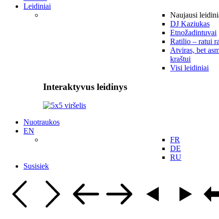
Leidiniai
Naujausi leidini
DJ Kaziukas
Etnožadintuvai
Ratilio – ratui r
Atviras, bet asm
kraštui
Visi leidiniai
Interaktyvus leidinys
Nuotraukos
EN
FR
DE
RU
Susisiek