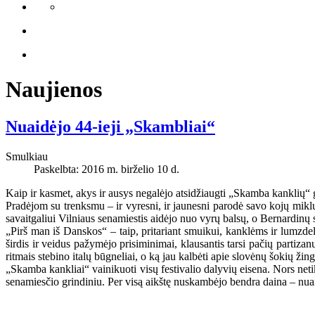
Naujienos
Nuaidėjo 44-ieji „Skambliai“
Smulkiau
Paskelbta: 2016 m. birželio 10 d.
Kaip ir kasmet, akys ir ausys negalėjo atsidžiaugti „Skamba kanklių“ g
Pradėjom su trenksmu – ir vyresni, ir jaunesni parodė savo kojų mikl
savaitgaliui Vilniaus senamiestis aidėjo nuo vyrų balsų, o Bernardinų s
„Pirš man iš Danskos“ – taip, pritariant smuikui, kanklėms ir lumzd
širdis ir veidus pažymėjo prisiminimai, klausantis tarsi pačių partiz
ritmais stebino italų būgneliai, o ką jau kalbėti apie slovėnų šokių žin
„Skamba kankliai“ vainikuoti visų festivalio dalyvių eisena. Nors netik
senamiesčio grindiniu. Per visą aikštę nuskambėjo bendra daina – nua