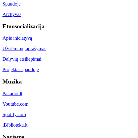
Spaudoje
Archyvas
Etnosocializacija
Apie iniciatyvą
Užsiėmimų aprašymas
Dalyvių atsiliepimai
Projektas spaudoje
Muzika
Pakartot.lt
Youtube.com
Spotify.com
iBiblioteka.lt
Nariams