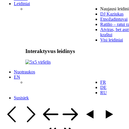
Leidiniai
Naujausi leidini
DJ Kaziukas
Etnožadintuvai
Ratilio – ratui r
Atviras, bet asm
kraštui
Visi leidiniai
Interaktyvus leidinys
Nuotraukos
EN
FR
DE
RU
Susisiek