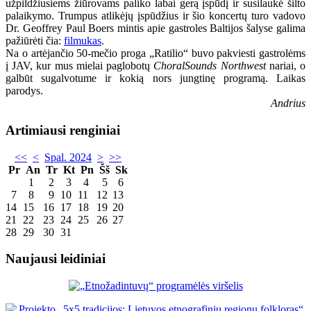
užpildžiusiems žiūrovams paliko labai gerą įspūdį ir susilaukė šilto
palaikymo. Trumpus atlikėjų įspūdžius ir šio koncertų turo vadovo
Dr. Geoffrey Paul Boers mintis apie gastroles Baltijos šalyse galima
pažiūrėti čia:
filmukas
.
Na o artėjančio 50-mečio proga „Ratilio“ buvo pakviesti gastrolėms
į JAV, kur mus mielai paglobotų
ChoralSounds
Northwest
nariai, o
galbūt sugalvotume ir kokią nors jungtinę programą. Laikas
parodys.
Andrius
Artimiausi renginiai
<<
<
Spal. 2024
>
>>
Pr
An
Tr
Kt
Pn
Šš
Sk
1
2
3
4
5
6
7
8
9
10
11
12
13
14
15
16
17
18
19
20
21
22
23
24
25
26
27
28
29
30
31
Naujausi leidiniai