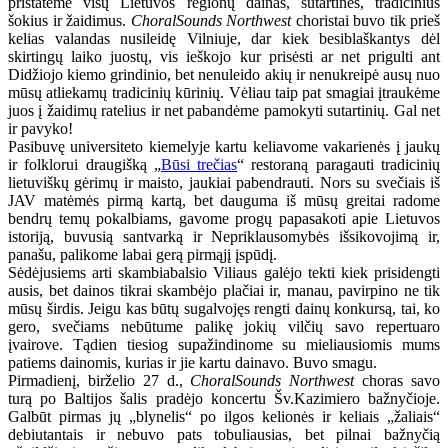
pristatėme visų Lietuvos regionų dainas, sutartines, tradicinius
šokius ir žaidimus.
ChoralSounds Northwest
choristai buvo tik prieš
kelias valandas nusileidę Vilniuje, dar kiek besiblaškantys dėl
skirtingų laiko juostų, vis ieškojo kur prisėsti ar net prigulti ant
Didžiojo kiemo grindinio, bet nenuleido akių ir nenukreipė ausų nuo
mūsų atliekamų tradicinių kūrinių. Vėliau taip pat smagiai įtraukėme
juos į žaidimų ratelius ir net pabandėme pamokyti sutartinių. Gal net
ir pavyko!
Pasibuvę universiteto kiemelyje kartu keliavome vakarienės į jaukų
ir folklorui draugišką „
Būsi trečias
“ restoraną paragauti tradicinių
lietuviškų gėrimų ir maisto, jaukiai pabendrauti. Nors su svečiais iš
JAV matėmės pirmą kartą, bet dauguma iš mūsų greitai radome
bendrų temų pokalbiams, gavome progų papasakoti apie Lietuvos
istoriją, buvusią santvarką ir Nepriklausomybės išsikovojimą ir,
panašu, palikome labai gerą pirmąjį įspūdį.
Sėdėjusiems arti skambiabalsio Viliaus galėjo tekti kiek prisidengti
ausis, bet dainos tikrai skambėjo plačiai ir, manau, pavirpino ne tik
mūsų širdis. Jeigu kas būtų sugalvojęs rengti dainų konkursą, tai, ko
gero, svečiams nebūtume palikę jokių vilčių savo repertuaro
įvairove. Tądien tiesiog supažindinome su mieliausiomis mums
patiems dainomis, kurias ir jie kartu dainavo. Buvo smagu.
Pirmadienį, birželio 27 d.,
ChoralSounds Northwest
choras savo
turą po Baltijos šalis pradėjo koncertu Šv.Kazimiero bažnyčioje.
Galbūt pirmas jų „blynelis“ po ilgos kelionės ir keliais „žaliais“
debiutantais ir nebuvo pats tobuliausias, bet pilnai bažnyčią