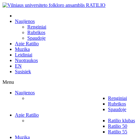
Naujienos
Renginiai
Rubrikos
Spaudoje
Apie Ratilio
Muzika
Leidiniai
Nuotraukos
EN
Susisiek
Menu
Naujienos
Renginiai
Rubrikos
Spaudoje
Apie Ratilio
Ratilio klubas
Ratilio 50
Ratilio 55
Muzika