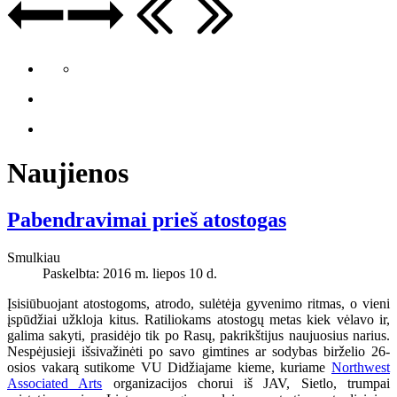
Naujienos
Pabendravimai prieš atostogas
Smulkiau
Paskelbta: 2016 m. liepos 10 d.
Įsisiūbuojant atostogoms, atrodo, sulėtėja gyvenimo ritmas, o vieni
įspūdžiai užkloja kitus. Ratiliokams atostogų metas kiek vėlavo ir,
galima sakyti, prasidėjo tik po Rasų, pakrikštijus naujuosius narius.
Nespėjusieji išsivažinėti po savo gimtines ar sodybas birželio 26-
osios vakarą sutikome VU Didžiajame kieme, kuriame
Northwest
Associated Arts
organizacijos chorui
iš JAV, Sietlo, trumpai