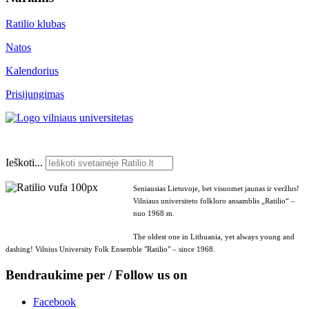
Ratilio klubas
Natos
Kalendorius
Prisijungimas
Ieškoti...
Seniausias Lietuvoje, bet visuomet jaunas ir veržlus!
Vilniaus universiteto folkloro ansamblis „Ratilio“ –
nuo 1968 m.
The oldest one in Lithuania, yet always young and
dashing! Vilnius University Folk Ensemble "Ratilio" – since 1968.
Bendraukime per / Follow us on
Facebook