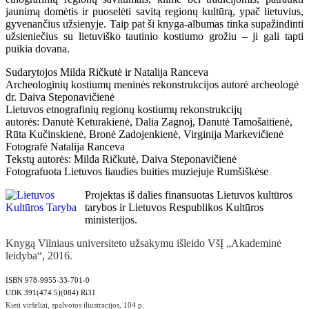
jaunimą domėtis ir puoselėti savitą regionų kultūrą, ypač lietuvius,
gyvenančius užsienyje. Taip pat ši knyga-albumas tinka supažindinti
užsieniečius su lietuviško tautinio kostiumo grožiu – ji gali tapti
puikia dovana.
Sudarytojos Milda Ričkutė ir Natalija Ranceva
Archeologinių kostiumų meninės rekonstrukcijos autorė archeologė
dr. Daiva Steponavičienė
Lietuvos etnografinių regionų kostiumų rekonstrukcijų
autorės: Danutė Keturakienė, Dalia Zagnoj, Danutė Tamošaitienė,
Rūta Kučinskienė, Bronė Zadojenkienė, Virginija Markevičienė
Fotografė Natalija Ranceva
Tekstų autorės: Milda Ričkutė, Daiva Steponavičienė
Fotografuota Lietuvos liaudies buities muziejuje Rumšiškėse
Projektas iš dalies finansuotas Lietuvos kultūros
tarybos ir Lietuvos Respublikos Kultūros
ministerijos.
Knygą Vilniaus universiteto užsakymu išleido VšĮ „Akademinė
leidyba“, 2016.
ISBN 978-9955-33-701-0
UDK 391(474.5)(084) Ri31
Kieti viršeliai, spalvotos iliustracijos, 104 p.