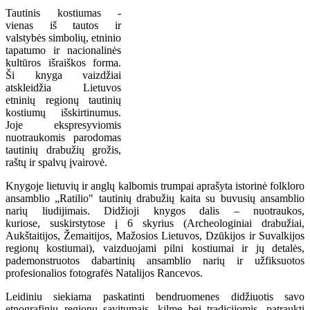
Tautinis kostiumas -
vienas iš tautos ir
valstybės simbolių, etninio
tapatumo ir nacionalinės
kultūros išraiškos forma.
Ši knyga vaizdžiai
atskleidžia Lietuvos
etninių regionų tautinių
kostiumų išskirtinumus.
Joje ekspresyviomis
nuotraukomis parodomas
tautinių drabužių grožis,
raštų ir spalvų įvairovė.
Knygoje lietuvių ir anglų kalbomis trumpai aprašyta istorinė folkloro
ansamblio „Ratilio" tautinių drabužių kaita su buvusių ansamblio
narių liudijimais. Didžioji knygos dalis – nuotraukos,
kuriose, suskirstytose į 6 skyrius (Archeologiniai drabužiai,
Aukštaitijos, Žemaitijos, Mažosios Lietuvos, Dzūkijos ir Suvalkijos
regionų kostiumai), vaizduojami pilni kostiumai ir jų detalės,
pademonstruotos dabartinių ansamblio narių ir užfiksuotos
profesionalios fotografės Natalijos Rancevos.
Leidiniu siekiama paskatinti bendruomenes didžiuotis savo
etnografinių regionų savitumais, kilme bei tradicijomis, patraukti