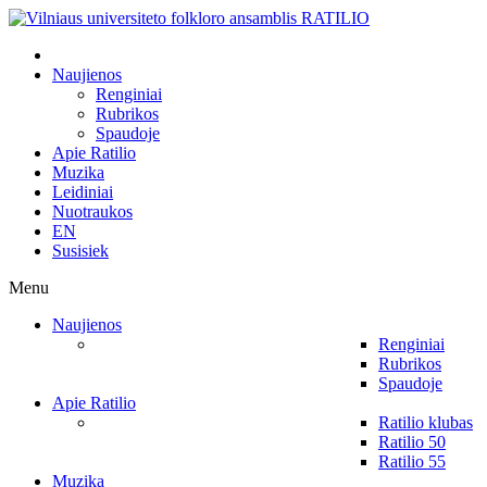
Naujienos
Renginiai
Rubrikos
Spaudoje
Apie Ratilio
Muzika
Leidiniai
Nuotraukos
EN
Susisiek
Menu
Naujienos
Renginiai
Rubrikos
Spaudoje
Apie Ratilio
Ratilio klubas
Ratilio 50
Ratilio 55
Muzika