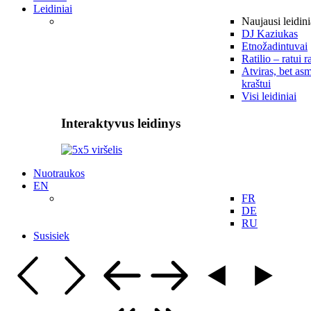
Leidiniai
Naujausi leidini
DJ Kaziukas
Etnožadintuvai
Ratilio – ratui r
Atviras, bet asm
kraštui
Visi leidiniai
Interaktyvus leidinys
Nuotraukos
EN
FR
DE
RU
Susisiek