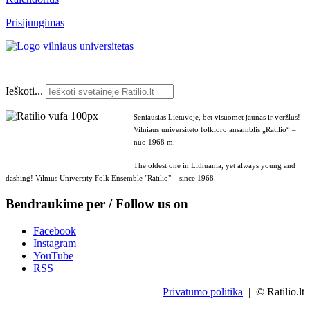
Prisijungimas
Ieškoti...
Seniausias Lietuvoje, bet visuomet jaunas ir veržlus!
Vilniaus universiteto folkloro ansamblis „Ratilio“ –
nuo 1968 m.
The oldest one in Lithuania, yet always young and
dashing! Vilnius University Folk Ensemble "Ratilio" – since 1968.
Bendraukime per / Follow us on
Facebook
Instagram
YouTube
RSS
Privatumo politika
| © Ratilio.lt