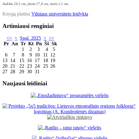
Aukštis 24,5 cm, plotis 17,4 cm, storis 1,1 cm.
Knygą platina
Vilniaus universiteto leidykla
Artimiausi renginiai
<<
<
Spal. 2025
>
>>
Pr
An
Tr
Kt
Pn
Šš
Sk
1
2
3
4
5
6
7
8
9
10
11
12
13
14
15
16
17
18
19
20
21
22
23
24
25
26
27
28
29
30
31
Naujausi leidiniai