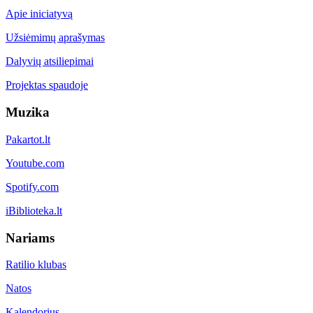
Apie iniciatyvą
Užsiėmimų aprašymas
Dalyvių atsiliepimai
Projektas spaudoje
Muzika
Pakartot.lt
Youtube.com
Spotify.com
iBiblioteka.lt
Nariams
Ratilio klubas
Natos
Kalendorius