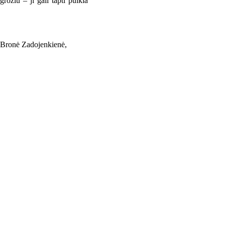
rožiu – ji gali tapti puikia
, Bronė Zadojenkienė,