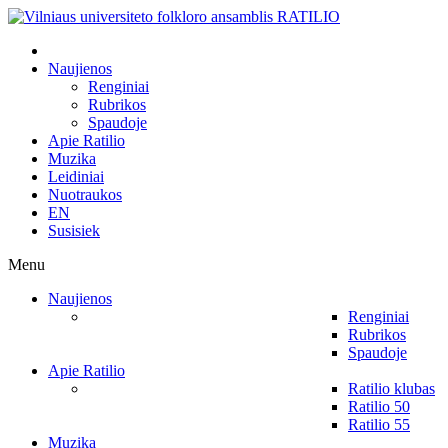
Naujienos
Renginiai
Rubrikos
Spaudoje
Apie Ratilio
Muzika
Leidiniai
Nuotraukos
EN
Susisiek
Menu
Naujienos
Renginiai
Rubrikos
Spaudoje
Apie Ratilio
Ratilio klubas
Ratilio 50
Ratilio 55
Muzika