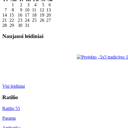
1
2
3
4
5
6
7
8
9
10
11
12
13
14
15
16
17
18
19
20
21
22
23
24
25
26
27
28
29
30
31
Naujausi leidiniai
Visi leidiniai
Ratilio
Ratilio 55
Parama
Atributika