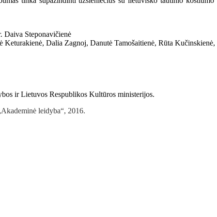
umas tinka supažindinti užsieniečius su lietuviško tautinio kostiumo g
r. Daiva Steponavičienė
utė Keturakienė, Dalia Zagnoj, Danutė Tamošaitienė, Rūta Kučinskienė
rybos ir Lietuvos Respublikos Kultūros ministerijos.
 „Akademinė leidyba“, 2016.