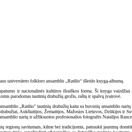
aus universiteto folkloro ansamblis „Ratilio“ išleido knygą-albumą.
tapatumo ir nacionalinės kultūros išraiškos forma. Ši knyga vaizdžiai 
omis parodomas tautinių drabužių grožis, raštų ir spalvų įvairovė.
 ansamblio „Ratilio" tautinių drabužių kaita su buvusių ansamblio narių 
i drabužiai, Aukštaitijos, Žemaitijos, Mažosios Lietuvos, Dzūkijos ir Su
ansamblio narių ir užfiksuotos profesionalios fotografės Natalijos Ranc
ų regionų savitumais, kilme bei tradicijomis, patraukti jaunimą domėtis