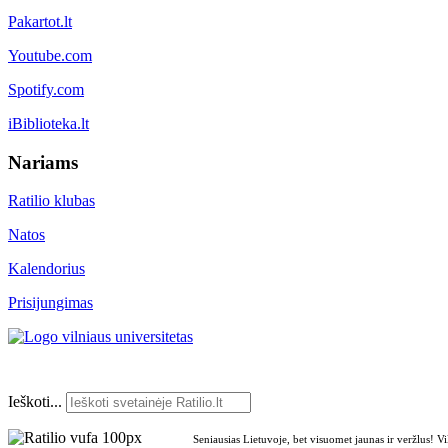
Pakartot.lt
Youtube.com
Spotify.com
iBiblioteka.lt
Nariams
Ratilio klubas
Natos
Kalendorius
Prisijungimas
Ieškoti...
Seniausias Lietuvoje, bet visuomet jaunas ir veržlus! V