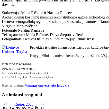
kultūrą, ypač lietuvius, gyvenančius užsienyje. Taip pat ši knyga-alb
dovana.
Sudarytojos Milda Ričkutė ir Natalija Ranceva
Archeologinių kostiumų meninės rekonstrukcijos autorė archeologė d
Lietuvos etnografinių regionų kostiumų rekonstrukcijų autorės: Dan
Virginija Markevičienė
Fotografė Natalija Ranceva
Tekstų autorės: Milda Ričkutė, Daiva Steponavičienė
Fotografuota Lietuvos liaudies buities muziejuje Rumšiškėse
Projektas iš dalies finansuotas Lietuvos kultūros ta
Knygą Vilniaus universiteto užsakymu išleido VšĮ
ISBN 978-9955-33-701-0
UDK 391(474.5)(084) Ri31
Kieti viršeliai, spalvotos iliustracijos, 104 p.
Aukštis 24,5 cm, plotis 17,4 cm, storis 1,1 cm.
Knygą platina
Vilniaus universiteto leidykla
Artimiausi renginiai
<<
<
Rugpj. 2023
>
>>
Pr
An
Tr
Kt
Pn
Šš
Sk