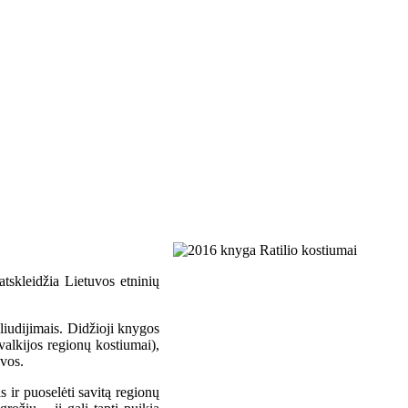
atskleidžia Lietuvos etninių
liudijimais. Didžioji knygos
valkijos regionų kostiumai),
evos.
 ir puoselėti savitą regionų