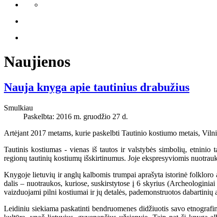
Naujienos
Nauja knyga apie tautinius drabužius
Smulkiau
Paskelbta: 2016 m. gruodžio 27 d.
Artėjant 2017 metams, kurie paskelbti Tautinio kostiumo metais, Vilni
Tautinis kostiumas - vienas iš tautos ir valstybės simbolių, etninio 
regionų tautinių kostiumų išskirtinumus. Joje ekspresyviomis nuotrauk
Knygoje lietuvių ir anglų kalbomis trumpai aprašyta istorinė folkloro
dalis – nuotraukos, kuriose, suskirstytose į 6 skyrius (Archeologinia
vaizduojami pilni kostiumai ir jų detalės, pademonstruotos dabartinių 
Leidiniu siekiama paskatinti bendruomenes didžiuotis savo etnografini