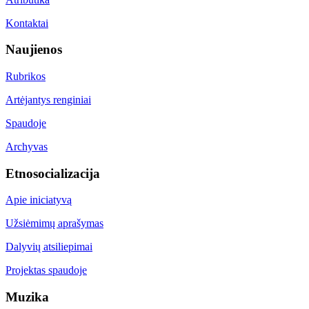
Kontaktai
Naujienos
Rubrikos
Artėjantys renginiai
Spaudoje
Archyvas
Etnosocializacija
Apie iniciatyvą
Užsiėmimų aprašymas
Dalyvių atsiliepimai
Projektas spaudoje
Muzika