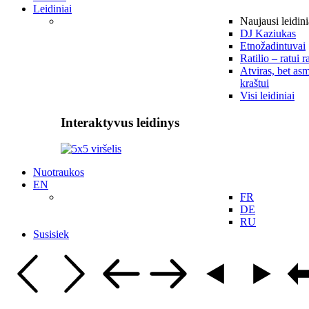
Leidiniai
Naujausi leidini
DJ Kaziukas
Etnožadintuvai
Ratilio – ratui r
Atviras, bet asm
kraštui
Visi leidiniai
Interaktyvus leidinys
Nuotraukos
EN
FR
DE
RU
Susisiek