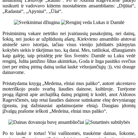
ansamblių Lietuvoje „Ratilio“. Po to Aldona Ragevičienė padėjo
susikurti ir vadovavo kitiems nuostabiems ansambliams: „Dijūtai“,
„Radastai“, „Apyniui“, „Ūlai“.
Prisiminimų vakare netrūko nei įvairiausių pasakojimų, nei dainų,
šokių, nei juoko ar užplūdusių ašarų. Kiekvieno ansamblio atstovai
atsinešė savo istorijas, tačiau visus vienijo jubiliatės įskiepytas
kokybės siekis ir tikėjimas tuo, ką darai. Mes, ratiliokai, džiaugiamės
kaip galėję, taip prisidėję prie šios šventės: Damilė su Luku vedė
renginį, Julita įamžino šiltas akimirkas, Goda ir Inga pasitiko svečius
(net per mūsų pirmą dainą uoliai laukė vėluojančiųjų :)), visi drauge
dainavome.
Pristatydama knygą „Medeina, elniai mus paliko“, autorė akcentavo
moteriškojo prado svarbą liaudies dainose, kultūroje. Turėjome
progą išgirsti apie archajišką dainų prigimtį ir kodėl, anot Aldonos
Ragevičienės, taip retai liaudies dainose sutinkame elnę devyniaragę
(įprasta, jog dažniausiai apdainuojame elnią). Daugiau įdomių
įžvalgų prašome ieškoti „Medeina, elniai mus paliko“.
Po to laukė ir tortas! Visi vaišinomės, traukėme dainas, šokome,