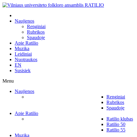
Naujienos
Renginiai
Rubrikos
Spaudoje
Apie Ratilio
Muzika
Leidiniai
Nuotraukos
EN
Susisiek
Menu
Naujienos
Renginiai
Rubrikos
Spaudoje
Apie Ratilio
Ratilio klubas
Ratilio 50
Ratilio 55
Muzika