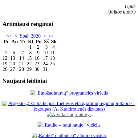
Ugnė
(Julitos nuotr.)
Artimiausi renginiai
<<
<
Spal. 2020
>
>>
Pr
An
Tr
Kt
Pn
Šš
Sk
1
2
3
4
5
6
7
8
9
10
11
12
13
14
15
16
17
18
19
20
21
22
23
24
25
26
27
28
29
30
31
Naujausi leidiniai