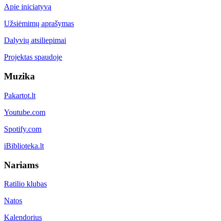
Apie iniciatyvą
Užsiėmimų aprašymas
Dalyvių atsiliepimai
Projektas spaudoje
Muzika
Pakartot.lt
Youtube.com
Spotify.com
iBiblioteka.lt
Nariams
Ratilio klubas
Natos
Kalendorius