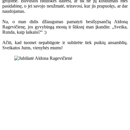
grojome. Buvusios ratiliokės dairėsi, ar tik ne jų kostiumais mes
pasidabinę, o jei savojo neužmatė, teiravosi, kur jis prapuolęs, ar dar
naudojamas.
Na, o man didis džiaugsmas pamatyti besišypsančią Aldoną
Ragevičienę, jos gyvybingą mostą ir šūksnį man įkandin: „Sveika,
Runda, kaip laikaisi?“ :)
Ačiū, kad tuomet nepabūgote ir subūrėte tiek puikių ansamblių.
Sveikatos Jums, vienybės mums!