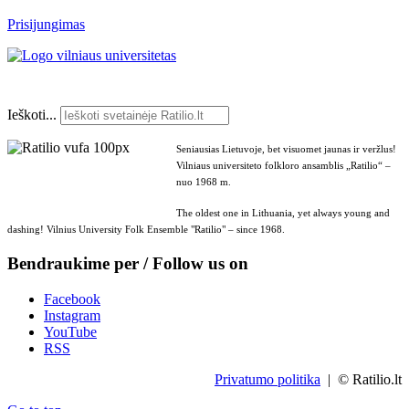
Prisijungimas
Ieškoti...
Seniausias Lietuvoje, bet visuomet jaunas ir veržlus!
Vilniaus universiteto folkloro ansamblis „Ratilio“ –
nuo 1968 m.
The oldest one in Lithuania, yet always young and
dashing! Vilnius University Folk Ensemble "Ratilio" – since 1968.
Bendraukime per / Follow us on
Facebook
Instagram
YouTube
RSS
Privatumo politika
| © Ratilio.lt