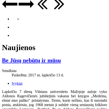
Naujienos
Be Jūsų nebūtų ir mūsų
Smulkiau
Paskelbta: 2017 m. lapkričio 13 d.
Įvykiai
Lapkričio 7 dieną Vilniaus universiteto Mažojoje auloje vyko
Aldonos Ragevičienės jubiliejinis vakaras bei knygos „Medeina,
elniai mus paliko“ pristatymas. Tiems, kurie nežino, kas ši nuostabi
ponia, atskleisiu, jog 1968 metais ji subūrė vieną seniausių folkloro