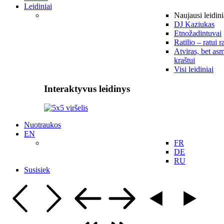
Leidiniai
Naujausi leidini
DJ Kaziukas
Etnožadintuvai
Ratilio – ratui r
Atviras, bet asm
kraštui
Visi leidiniai
Interaktyvus leidinys
Nuotraukos
EN
FR
DE
RU
Susisiek