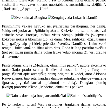
ansamblių Lietuvoje „Ratilio“. Po to Aldona Ragevičienė padėjo
susikurti ir vadovavo kitiems nuostabiems ansambliams: „Dijūtai“,
„Radastai“, „Apyniui“, „Ūlai“.
Prisiminimų vakare netrūko nei įvairiausių pasakojimų, nei dainų,
šokių, nei juoko ar užplūdusių ašarų. Kiekvieno ansamblio atstovai
atsinešė savo istorijas, tačiau visus vienijo jubiliatės įskiepytas
kokybės siekis ir tikėjimas tuo, ką darai. Mes, ratiliokai, džiaugiamės
kaip galėję, taip prisidėję prie šios šventės: Damilė su Luku vedė
renginį, Julita įamžino šiltas akimirkas, Goda ir Inga pasitiko svečius
(net per mūsų pirmą dainą uoliai laukė vėluojančiųjų :)), visi drauge
dainavome.
Pristatydama knygą „Medeina, elniai mus paliko“, autorė akcentavo
moteriškojo prado svarbą liaudies dainose, kultūroje. Turėjome
progą išgirsti apie archajišką dainų prigimtį ir kodėl, anot Aldonos
Ragevičienės, taip retai liaudies dainose sutinkame elnę devyniaragę
(įprasta, jog dažniausiai apdainuojame elnią). Daugiau įdomių
įžvalgų prašome ieškoti „Medeina, elniai mus paliko“.
Po to laukė ir tortas! Visi vaišinomės, traukėme dainas, šokome,