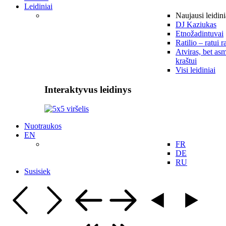
Leidiniai
Naujausi leidini
DJ Kaziukas
Etnožadintuvai
Ratilio – ratui r
Atviras, bet asm
kraštui
Visi leidiniai
Interaktyvus leidinys
Nuotraukos
EN
FR
DE
RU
Susisiek