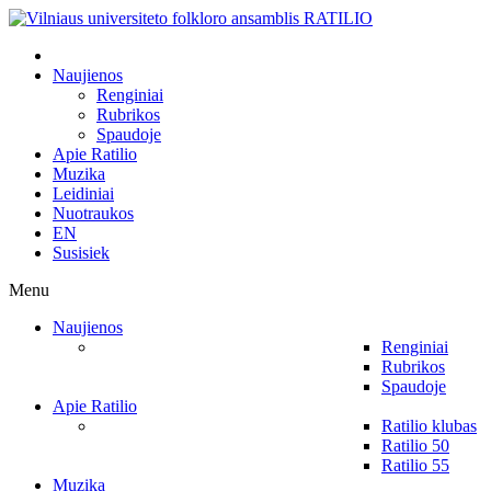
Naujienos
Renginiai
Rubrikos
Spaudoje
Apie Ratilio
Muzika
Leidiniai
Nuotraukos
EN
Susisiek
Menu
Naujienos
Renginiai
Rubrikos
Spaudoje
Apie Ratilio
Ratilio klubas
Ratilio 50
Ratilio 55
Muzika