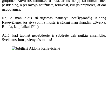
grojome. Buvusios ratiliokės dairėsi, ar tik ne jų kostiumais mes
pasidabinę, o jei savojo neužmatė, teiravosi, kur jis prapuolęs, ar dar
naudojamas.
Na, o man didis džiaugsmas pamatyti besišypsančią Aldoną
Ragevičienę, jos gyvybingą mostą ir šūksnį man įkandin: „Sveika,
Runda, kaip laikaisi?“ :)
Ačiū, kad tuomet nepabūgote ir subūrėte tiek puikių ansamblių.
Sveikatos Jums, vienybės mums!