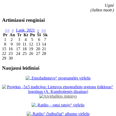
Ugnė
(Julitos nuotr.)
Artimiausi renginiai
<<
<
Lapk. 2021
>
>>
Pr
An
Tr
Kt
Pn
Šš
Sk
1
2
3
4
5
6
7
8
9
10
11
12
13
14
15
16
17
18
19
20
21
22
23
24
25
26
27
28
29
30
Naujausi leidiniai