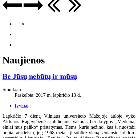
Naujienos
Be Jūsų nebūtų ir mūsų
Smulkiau
Paskelbta: 2017 m. lapkričio 13 d.
Įvykiai
Lapkričio 7 dieną Vilniaus universiteto Mažojoje auloje vyko
Aldonos Ragevičienės jubiliejinis vakaras bei knygos „Medeina,
elniai mus paliko“ pristatymas. Tiems, kurie nežino, kas ši nuostabi
ponia, atskleisiu, jog 1968 metais ji subūrė vieną seniausių folkloro