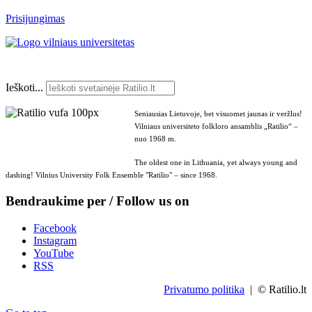
Prisijungimas
Ieškoti...
Seniausias Lietuvoje, bet visuomet jaunas ir veržlus!
Vilniaus universiteto folkloro ansamblis „Ratilio“ –
nuo 1968 m.
The oldest one in Lithuania, yet always young and
dashing! Vilnius University Folk Ensemble "Ratilio" – since 1968.
Bendraukime per / Follow us on
Facebook
Instagram
YouTube
RSS
Privatumo politika
| © Ratilio.lt