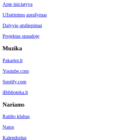
Apie iniciatyvą
Užsiėmimų aprašymas
Dalyvių atsiliepimai
Projektas spaudoje
Muzika
Pakartot.lt
Youtube.com
Spotify.com
iBiblioteka.lt
Nariams
Ratilio klubas
Natos
Kalendorius