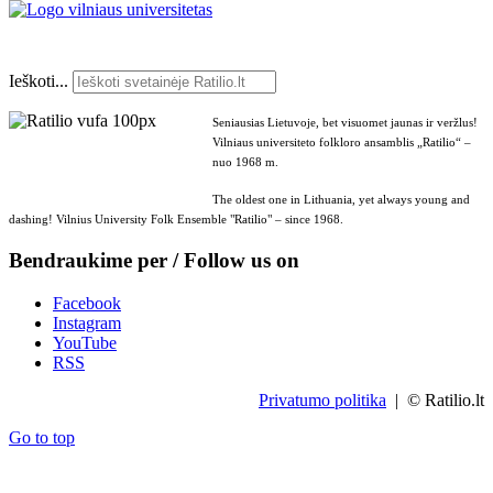
Ieškoti...
Seniausias Lietuvoje, bet visuomet jaunas ir veržlus!
Vilniaus universiteto folkloro ansamblis „Ratilio“ –
nuo 1968 m.
The oldest one in Lithuania, yet always young and
dashing! Vilnius University Folk Ensemble "Ratilio" – since 1968.
Bendraukime per / Follow us on
Facebook
Instagram
YouTube
RSS
Privatumo politika
| © Ratilio.lt
Go to top