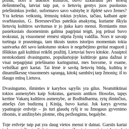
prūsai, nors ir aukštos kultūros, buvo užkariauti per keletą
dešimtmečių, latviai taip pat, o lietuvių gentys juos puolusius
priešininkus įveikė, suformavo savo valstybę ir išplėtė savo žemes?
Yra keletas veiksnių, lėmusių tokius įvykius, tačiau, kalbant apie
svarbiausius, G. Beresnevičius pateikia atsakymą, kuriame iškyla
lietuvių kultūros savitumas ir jo įtaka karo menui. Remiantis mus
pasiekusiais duomenimis galima pagrįstai teigti, jog prūsai buvo
teokratai, jų visuomenė rėmėsi stipria žynių valdžia. Nors ir savaip
turtinga ir prasminga, tam tikrais tautos istorijos momentais tokia
santvarka dėl savo lankstumo stokos ir negebėjimo greitai reaguoti į
iššūkius gali kultūrai reikšti pražūtį. Lietuviai buvo kitokie. Anaiptol
nestokodami dvasingumo, populiariojoje kultūroje gana dažnai ir
visai nepagrįstai priešinamo karingumui, mes buvome, ir esame,
velniškai geri kariai. Tai lėmė ir savitą lietuvių būdą, kultūrą ir
dinamiškesnę visuomenės sąrangą, kitokį sambūvį tarp žmonių; iš to
išaugo mūsų Lietuva.
Dvasingumo, išminties ir karybos sąryšis yra gilus. Neatsitiktinai
tokios asmenybės kaip Sokratas, garsusis antikos filosofas, tapęs
kertine Vakarų kultūros asmenybe, ar Bodhidharma, rytų išminčius,
atnešęs
čan
budizmą į Kiniją, buvo kariai. Juk karys gyvena
ypatingoje erdvėje – jis turi glaudų ryšį ir su žmogaus gyvenimo
ribomis, ir amžinybės plotme, ribų peržengimu, begalybe.
Toje erdvėje taip pat yra daug vietos menui ir dainai. Garsūs kariai