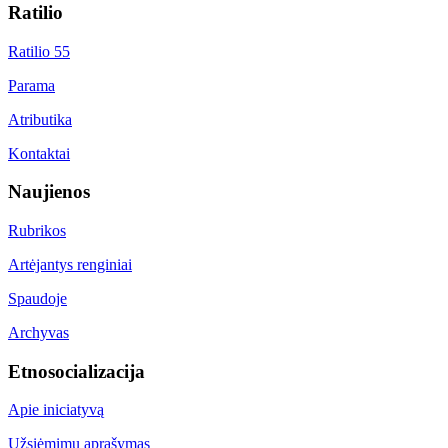
Ratilio
Ratilio 55
Parama
Atributika
Kontaktai
Naujienos
Rubrikos
Artėjantys renginiai
Spaudoje
Archyvas
Etnosocializacija
Apie iniciatyvą
Užsiėmimų aprašymas