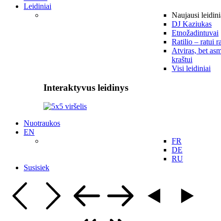
Leidiniai
Naujausi leidini
DJ Kaziukas
Etnožadintuvai
Ratilio – ratui r
Atviras, bet asm
kraštui
Visi leidiniai
Interaktyvus leidinys
Nuotraukos
EN
FR
DE
RU
Susisiek