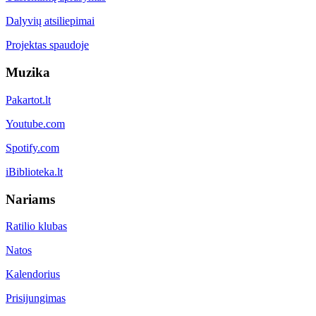
Dalyvių atsiliepimai
Projektas spaudoje
Muzika
Pakartot.lt
Youtube.com
Spotify.com
iBiblioteka.lt
Nariams
Ratilio klubas
Natos
Kalendorius
Prisijungimas