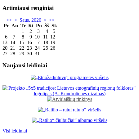
Artimiausi renginiai
<<
<
Saus. 2020
>
>>
Pr
An
Tr
Kt
Pn
Šš
Sk
1
2
3
4
5
6
7
8
9
10
11
12
13
14
15
16
17
18
19
20
21
22
23
24
25
26
27
28
29
30
31
Naujausi leidiniai
Visi leidiniai