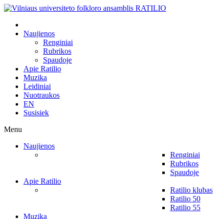
Naujienos
Renginiai
Rubrikos
Spaudoje
Apie Ratilio
Muzika
Leidiniai
Nuotraukos
EN
Susisiek
Menu
Naujienos
Renginiai
Rubrikos
Spaudoje
Apie Ratilio
Ratilio klubas
Ratilio 50
Ratilio 55
Muzika