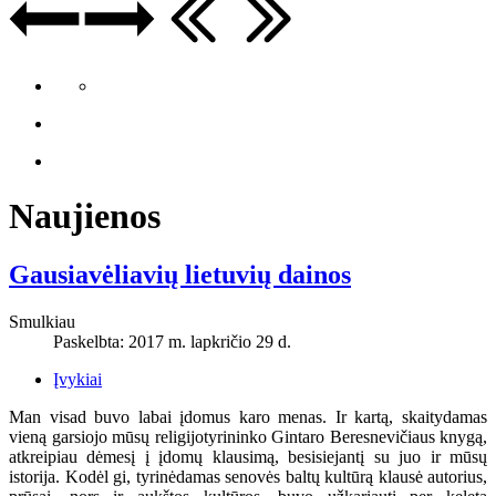
Naujienos
Gausiavėliavių lietuvių dainos
Smulkiau
Paskelbta: 2017 m. lapkričio 29 d.
Įvykiai
Man visad buvo labai įdomus karo menas. Ir kartą, skaitydamas
vieną garsiojo mūsų religijotyrininko Gintaro Beresnevičiaus knygą,
atkreipiau dėmesį į įdomų klausimą, besisiejantį su juo ir mūsų
istorija. Kodėl gi, tyrinėdamas senovės baltų kultūrą klausė autorius,