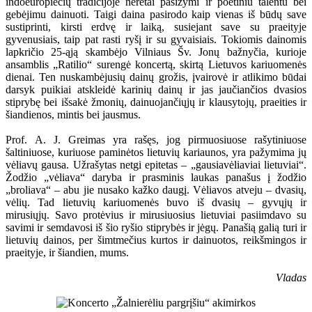
indoeuropiečių tradicijoje neretai pasižymi ir poetiniu talentu bei
gebėjimu dainuoti. Taigi daina pasirodo kaip vienas iš būdų save
sustiprinti, kirsti erdvę ir laiką, susiejant save su praeityje
gyvenusiais, taip pat rasti ryšį ir su gyvaisiais. Tokiomis dainomis
lapkričio 25-ąją skambėjo Vilniaus Šv. Jonų bažnyčia, kurioje
ansamblis „Ratilio“ surengė koncertą, skirtą Lietuvos kariuomenės
dienai. Ten nuskambėjusių dainų grožis, įvairovė ir atlikimo būdai
darsyk puikiai atskleidė karinių dainų ir jas jaučiančios dvasios
stiprybę bei išsakė žmonių, dainuojančiųjų ir klausytojų, praeities ir
šiandienos, mintis bei jausmus.
Prof. A. J. Greimas yra rašęs, jog pirmuosiuose rašytiniuose
šaltiniuose, kuriuose paminėtos lietuvių kariaunos, yra pažymima jų
vėliavų gausa. Užrašytas netgi epitetas – „gausiavėliaviai lietuviai“.
Žodžio „vėliava“ daryba ir prasminis laukas panašus į žodžio
„broliava“ – abu jie nusako kažko daugį. Vėliavos atveju – dvasių,
vėlių. Tad lietuvių kariuomenės buvo iš dvasių – gyvųjų ir
mirusiųjų. Savo protėvius ir mirusiuosius lietuviai pasiimdavo su
savimi ir semdavosi iš šio ryšio stiprybės ir jėgų. Panašią galią turi ir
lietuvių dainos, per šimtmečius kurtos ir dainuotos, reikšmingos ir
praeityje, ir šiandien, mums.
Vladas