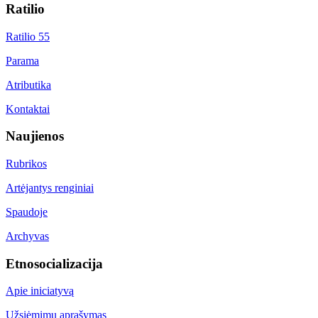
Ratilio
Ratilio 55
Parama
Atributika
Kontaktai
Naujienos
Rubrikos
Artėjantys renginiai
Spaudoje
Archyvas
Etnosocializacija
Apie iniciatyvą
Užsiėmimų aprašymas