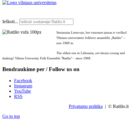
Ieškoti...
Seniausias Lietuvoje, bet visuomet jaunas ir veržlus!
Vilniaus universiteto folkloro ansamblis „Ratilio“ –
nuo 1968 m.
The oldest one in Lithuania, yet always young and
dashing! Vilnius University Folk Ensemble "Ratilio" – since 1968.
Bendraukime per / Follow us on
Facebook
Instagram
YouTube
RSS
Privatumo politika
| © Ratilio.lt
Go to top