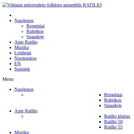
Naujienos
Renginiai
Rubrikos
Spaudoje
Apie Ratilio
Muzika
Leidiniai
Nuotraukos
EN
Susisiek
Menu
Naujienos
Renginiai
Rubrikos
Spaudoje
Apie Ratilio
Ratilio klubas
Ratilio 50
Ratilio 55
Muzika