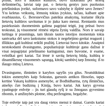
prūsai, nors ir aukštos kultūros, buvo užkariauti per keletą
dešimtmečių, latviai taip pat, o lietuvių gentys juos puolusius
priešininkus įveikė, suformavo savo valstybę ir išplėtė savo žemes?
Yra keletas veiksnių, lėmusių tokius įvykius, tačiau, kalbant apie
svarbiausius, G. Beresnevičius pateikia atsakymą, kuriame iškyla
lietuvių kultūros savitumas ir jo įtaka karo menui. Remiantis mus
pasiekusiais duomenimis galima pagrįstai teigti, jog prūsai buvo
teokratai, jų visuomenė rėmėsi stipria žynių valdžia. Nors ir savaip
turtinga ir prasminga, tam tikrais tautos istorijos momentais tokia
santvarka dėl savo lankstumo stokos ir negebėjimo greitai reaguoti į
iššūkius gali kultūrai reikšti pražūtį. Lietuviai buvo kitokie. Anaiptol
nestokodami dvasingumo, populiariojoje kultūroje gana dažnai ir
visai nepagrįstai priešinamo karingumui, mes buvome, ir esame,
velniškai geri kariai. Tai lėmė ir savitą lietuvių būdą, kultūrą ir
dinamiškesnę visuomenės sąrangą, kitokį sambūvį tarp žmonių; iš to
išaugo mūsų Lietuva.
Dvasingumo, išminties ir karybos sąryšis yra gilus. Neatsitiktinai
tokios asmenybės kaip Sokratas, garsusis antikos filosofas, tapęs
kertine Vakarų kultūros asmenybe, ar Bodhidharma, rytų išminčius,
atnešęs
čan
budizmą į Kiniją, buvo kariai. Juk karys gyvena
ypatingoje erdvėje – jis turi glaudų ryšį ir su žmogaus gyvenimo
ribomis, ir amžinybės plotme, ribų peržengimu, begalybe.
Toje erdvėje taip pat yra daug vietos menui ir dainai. Garsūs kariai