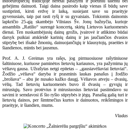
indoeuropiečių tradicijoje neretai pasižymi ir poetiniu talentu bei
gebėjimu dainuoti. Taigi daina pasirodo kaip vienas iš būdų save
sustiprinti, kirsti erdvę ir laiką, susiejant save su praeityje
gyvenusiais, taip pat rasti ryšį ir su gyvaisiais. Tokiomis dainomis
lapkričio 25-ąją skambėjo Vilniaus Šv. Jonų bažnyčia, kurioje
ansamblis „Ratilio“ surengė koncertą, skirtą Lietuvos kariuomenės
dienai. Ten nuskambėjusių dainų grožis, įvairovė ir atlikimo būdai
darsyk puikiai atskleidė karinių dainų ir jas jaučiančios dvasios
stiprybę bei išsakė žmonių, dainuojančiųjų ir klausytojų, praeities ir
šiandienos, mintis bei jausmus.
Prof. A. J. Greimas yra rašęs, jog pirmuosiuose rašytiniuose
šaltiniuose, kuriuose paminėtos lietuvių kariaunos, yra pažymima jų
vėliavų gausa. Užrašytas netgi epitetas – „gausiavėliaviai lietuviai“.
Žodžio „vėliava“ daryba ir prasminis laukas panašus į žodžio
„broliava“ – abu jie nusako kažko daugį. Vėliavos atveju – dvasių,
vėlių. Tad lietuvių kariuomenės buvo iš dvasių – gyvųjų ir
mirusiųjų. Savo protėvius ir mirusiuosius lietuviai pasiimdavo su
savimi ir semdavosi iš šio ryšio stiprybės ir jėgų. Panašią galią turi ir
lietuvių dainos, per šimtmečius kurtos ir dainuotos, reikšmingos ir
praeityje, ir šiandien, mums.
Vladas