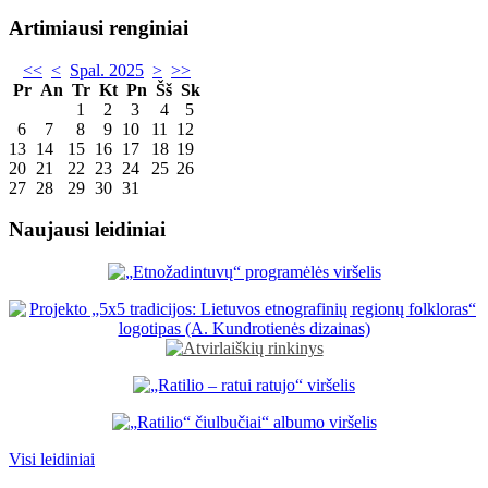
Artimiausi renginiai
<<
<
Spal. 2025
>
>>
Pr
An
Tr
Kt
Pn
Šš
Sk
1
2
3
4
5
6
7
8
9
10
11
12
13
14
15
16
17
18
19
20
21
22
23
24
25
26
27
28
29
30
31
Naujausi leidiniai
Visi leidiniai