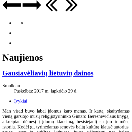
Naujienos
Gausiavėliavių lietuvių dainos
Smulkiau
Paskelbta: 2017 m. lapkričio 29 d.
Įvykiai
Man visad buvo labai įdomus karo menas. Ir kartą, skaitydamas
vieną garsiojo mūsų religijotyrininko Gintaro Beresnevičiaus knygą,
atkreipiau dėmesį į įdomų klausimą, besisiejantį su juo ir mūsų
istorija. Kodėl gi, tyrinėdamas senovės baltų kultūrą klausė autorius,