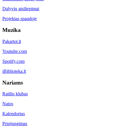
Dalyvių atsiliepimai
Projektas spaudoje
Muzika
Pakartot.lt
Youtube.com
Spotify.com
iBiblioteka.lt
Nariams
Ratilio klubas
Natos
Kalendorius
Prisijungimas