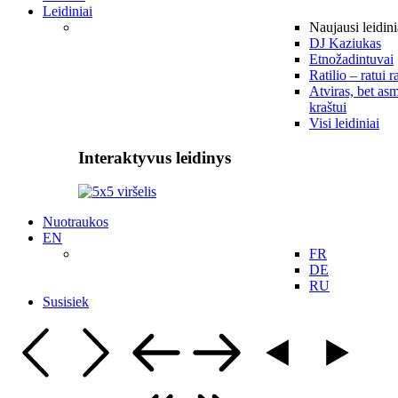
Leidiniai
Naujausi leidini
DJ Kaziukas
Etnožadintuvai
Ratilio – ratui r
Atviras, bet asm
kraštui
Visi leidiniai
Interaktyvus leidinys
Nuotraukos
EN
FR
DE
RU
Susisiek