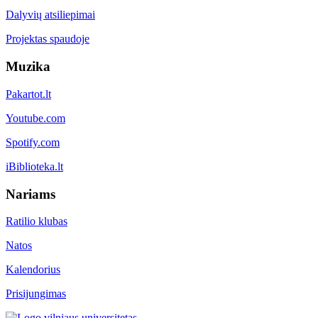
Dalyvių atsiliepimai
Projektas spaudoje
Muzika
Pakartot.lt
Youtube.com
Spotify.com
iBiblioteka.lt
Nariams
Ratilio klubas
Natos
Kalendorius
Prisijungimas