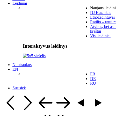
Leidiniai
Naujausi leidini
DJ Kaziukas
Etnožadintuvai
Ratilio – ratui r
Atviras, bet asm
kraštui
Visi leidiniai
Interaktyvus leidinys
Nuotraukos
EN
FR
DE
RU
Susisiek