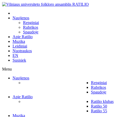
Naujienos
Renginiai
Rubrikos
Spaudoje
Apie Ratilio
Muzika
Leidiniai
Nuotraukos
EN
Susisiek
Menu
Naujienos
Renginiai
Rubrikos
Spaudoje
Apie Ratilio
Ratilio klubas
Ratilio 50
Ratilio 55
Muzika