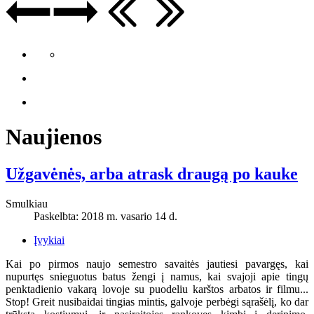
Naujienos
Užgavėnės, arba atrask draugą po kauke
Smulkiau
Paskelbta: 2018 m. vasario 14 d.
Įvykiai
Kai po pirmos naujo semestro savaitės jautiesi pavargęs, kai
nupurtęs snieguotus batus žengi į namus, kai svajoji apie tingų
penktadienio vakarą lovoje su puodeliu karštos arbatos ir filmu...
Stop! Greit nusibaidai tingias mintis, galvoje perbėgi sąrašėlį, ko dar