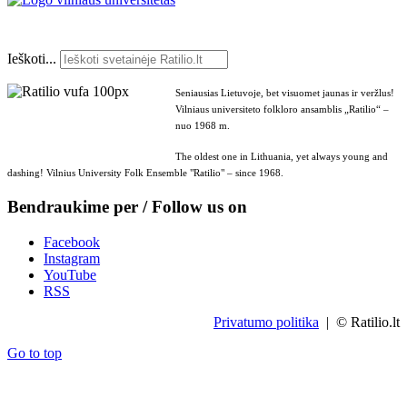
Ieškoti...
Seniausias Lietuvoje, bet visuomet jaunas ir veržlus!
Vilniaus universiteto folkloro ansamblis „Ratilio“ –
nuo 1968 m.
The oldest one in Lithuania, yet always young and
dashing! Vilnius University Folk Ensemble "Ratilio" – since 1968.
Bendraukime per / Follow us on
Facebook
Instagram
YouTube
RSS
Privatumo politika
| © Ratilio.lt
Go to top