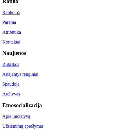
Ratilio
Ratilio 55
Parama
Atributika
Kontaktai
Naujienos
Rubrikos
Artėjantys renginiai
Spaudoje
Archyvas
Etnosocializacija
Apie iniciatyvą
Užsiėmimų aprašymas