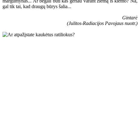
margumynas... Ar begali būti kas geriau varant žiemą iš kiemo? Na,
gal tik tai, kad draugų būrys šalia...
Gintarė
(Julitos-Radiacijos Pavojaus nuotr.)