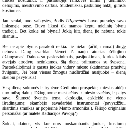
trūksta kostiumui, ir pasiraitojęs rankoves kimbi į derinimo,
dėliojimo, meistravimo darbus. Studentiškai, paskutinę naktį, gimsta
kostiumas.
Jau seniai, nuo vaikystės, žodis
Užgavėnės
buvo praradęs savo
linksmąją pusę. Buvo likusi tik mamos keptų mielinių blynų
tradicija. Bet kokie tai blynai! Jokią kitą dieną jie nebūna tokie
skanūs...
Bet ne apie blynus pasakoti reikia. Jie niekur (ačiū, mama!) dingę
nebuvo. Daug svarbiau šiemet iš naujo atrastas šėliojimo
džiaugsmas! Dainos su pasierzinimais, pasijuokimais, kurios kitais
atvejais atrodytų netinkamos, šią dieną priimamos su šypsena.
Pastrakaliojimai ir garsus juokas vidury miesto skatinamas praeivių
žvilgsnių. Jei bent vienas žmogus nuoširdžiai nusijuokė – dieną
skelbiu pavykusia!
Visą dieną sukomės ir trypėme Gedimino prospekte, miestas aidėjo
nuo mūsų dainų. Džiuginome miestiečius ir miesto svečius, ir patys
save. Šiųmetė šventės tema, ekologija, atskleidė ne vieno
išradingumą: skambėjo savadarbiai instrumentai (pavyzdžiui,
skardinis smuikas ar popierinė Manto armonika!), šėliojo originalūs
personažai (ar matėte Radiacijos Pavojų?).
Šokiai, dainos, vis kur nors nuskambantis juokas, kostiumų