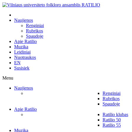
Naujienos
Renginiai
Rubrikos
Spaudoje
Apie Ratilio
Muzika
Leidiniai
Nuotraukos
EN
Susisiek
Menu
Naujienos
Renginiai
Rubrikos
Spaudoje
Apie Ratilio
Ratilio klubas
Ratilio 50
Ratilio 55
Muzika