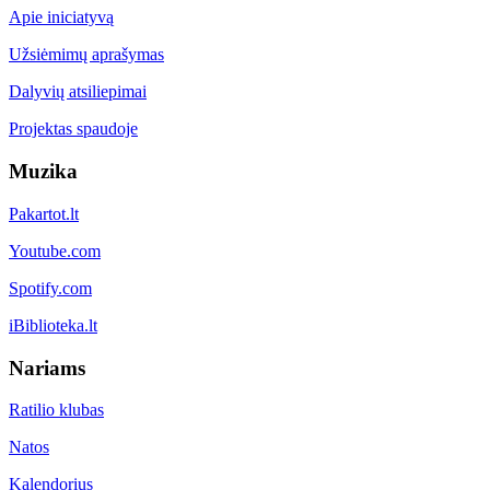
Apie iniciatyvą
Užsiėmimų aprašymas
Dalyvių atsiliepimai
Projektas spaudoje
Muzika
Pakartot.lt
Youtube.com
Spotify.com
iBiblioteka.lt
Nariams
Ratilio klubas
Natos
Kalendorius