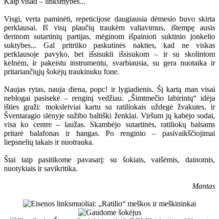
Kaip visad – linksmybes...
Visgi, verta paminėti, repeticijose daugiausia dėmesio buvo skirta
perklausai. Iš visų plaučių traukėm valiavimus, ištempę ausis
derinom sutartinių partijas, mėginom išpainioti suktinio jonkelio
suktybes... Gal pritrūko paskutinės nakties, kad ne viskas
perklausoje pavyko, bet išsisukti išsisukom – ir su skolintom
kelnėm, ir pakeistu instrumentu, svarbiausia, su gera nuotaika ir
pritariančiųjų šokėjų traukinuku fone.
Naujas rytas, nauja diena, popc! ir lygiadienis. Šį kartą man visai
neblogai pasisekė – renginį vedžiau. „Šimtmečio labirintų“ idėja
išties graži: moksleiviai kartu su ratiliokais uždegė žvakutes, ir
Šventaragio slėnyje sužibo baltiški ženklai. Viršum jų kabėjo sodai,
visa ko centre – laužas. Skambėjo sutartinės, ratiliokų balsams
pritarė balafonas ir hangas. Po renginio – pasivaikščiojimai
liepsnelių takais ir nuotrauka.
Štai taip pasitikome pavasarį: su šokiais, vaišėmis, dainomis,
nuotykiais ir savikritika.
Mantas