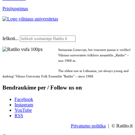
Prisijungimas
Ieškoti...
Seniausias Lietuvoje, bet visuomet jaunas ir veržlus!
Vilniaus universiteto folkloro ansamblis „Ratilio“ –
nuo 1968 m.
The oldest one in Lithuania, yet always young and
dashing! Vilnius University Folk Ensemble "Ratilio" – since 1968.
Bendraukime per / Follow us on
Facebook
Instagram
YouTube
RSS
Privatumo politika
| © Ratilio.lt