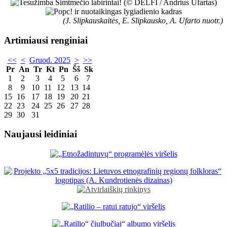
(J. Slipkauskaitės, E. Slipkausko, A. Ufarto nuotr.)
Artimiausi renginiai
<<
<
Gruod. 2025
>
>>
Pr
An
Tr
Kt
Pn
Šš
Sk
1
2
3
4
5
6
7
8
9
10
11
12
13
14
15
16
17
18
19
20
21
22
23
24
25
26
27
28
29
30
31
Naujausi leidiniai