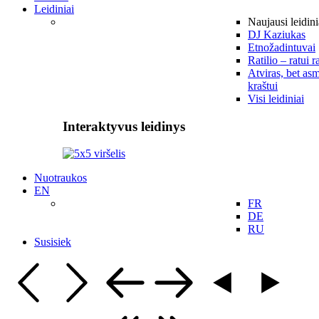
Leidiniai
Naujausi leidini
DJ Kaziukas
Etnožadintuvai
Ratilio – ratui r
Atviras, bet asm
kraštui
Visi leidiniai
Interaktyvus leidinys
Nuotraukos
EN
FR
DE
RU
Susisiek