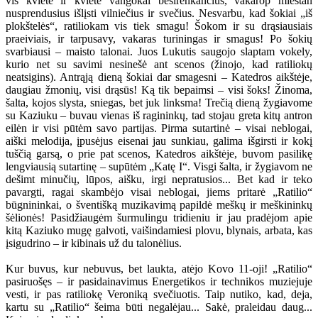
vis kvietė ir kvietė vangokai besirenkančius, vakarop miestan
nusprendusius išlįsti vilniečius ir svečius. Nesvarbu, kad šokiai „iš
plokštelės“, ratiliokam vis tiek smagu! Šokom ir su drąsiausiais
praeiviais, ir tarpusavy, vakaras turiningas ir smagus! Po šokių
svarbiausi – maisto talonai. Juos Lukutis saugojo slaptam vokely,
kurio net su savimi nesinešė ant scenos (žinojo, kad ratiliokų
neatsigins). Antrąją dieną šokiai dar smagesni – Katedros aikštėje,
daugiau žmonių, visi drąsūs! Ką tik bepaimsi – visi šoks! Žinoma,
šalta, kojos slysta, sniegas, bet juk linksma! Trečią dieną žygiavome
su Kaziuku – buvau vienas iš ragininkų, tad stojau greta kitų antron
eilėn ir visi pūtėm savo partijas. Pirma sutartinė – visai neblogai,
aiški melodija, įpusėjus eisenai jau sunkiau, galima išgirsti ir kokį
tuščią garsą, o prie pat scenos, Katedros aikštėje, buvom pasilikę
lengviausią sutartinę – supūtėm „Katę I“. Visgi šalta, ir žygiavom ne
dešimt minučių, lūpos, aišku, irgi nepratusios... Bet kad ir teko
pavargti, ragai skambėjo visai neblogai, jiems pritarė „Ratilio“
būgnininkai, o šventišką muzikavimą papildė meškų ir meškininkų
šėlionės! Pasidžiaugėm šurmulingu tridieniu ir jau pradėjom apie
kitą Kaziuko mugę galvoti, vaišindamiesi plovu, blynais, arbata, kas
įsigudrino – ir kibinais už du talonėlius.
Kur buvus, kur nebuvus, bet laukta, atėjo Kovo 11-oji! „Ratilio“
pasiruošęs – ir pasidainavimus Energetikos ir technikos muziejuje
vesti, ir pas ratiliokę Veroniką svečiuotis. Taip nutiko, kad, deja,
kartu su „Ratilio“ šeima būti negalėjau... Sakė, praleidau daug...