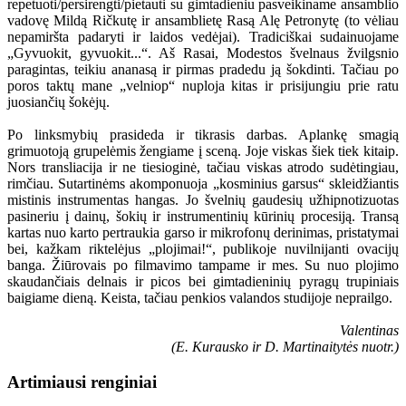
repetuoti/persirengti/pietauti su gimtadieniu pasveikiname ansamblio
vadovę Mildą Ričkutę ir ansamblietę Rasą Alę Petronytę (to vėliau
nepamiršta padaryti ir laidos vedėjai). Tradiciškai sudainuojame
„Gyvuokit, gyvuokit...“. Aš Rasai, Modestos švelnaus žvilgsnio
paragintas, teikiu ananasą ir pirmas pradedu ją šokdinti. Tačiau po
poros taktų mane „velniop“ nuploja kitas ir prisijungiu prie ratu
juosiančių šokėjų.
Po linksmybių prasideda ir tikrasis darbas. Aplankę smagią
grimuotoją grupelėmis žengiame į sceną. Joje viskas šiek tiek kitaip.
Nors transliacija ir ne tiesioginė, tačiau viskas atrodo sudėtingiau,
rimčiau. Sutartinėms akomponuoja „kosminius garsus“ skleidžiantis
mistinis instrumentas hangas. Jo švelnių gaudesių užhipnotizuotas
pasineriu į dainų, šokių ir instrumentinių kūrinių procesiją. Transą
kartas nuo karto pertraukia garso ir mikrofonų derinimas, pristatymai
bei, kažkam riktelėjus „plojimai!“, publikoje nuvilnijanti ovacijų
banga. Žiūrovais po filmavimo tampame ir mes. Su nuo plojimo
skaudančiais delnais ir picos bei gimtadieninių pyragų trupiniais
baigiame dieną. Keista, tačiau penkios valandos studijoje neprailgo.
Valentinas
(E. Kurausko ir D. Martinaitytės nuotr.)
Artimiausi renginiai