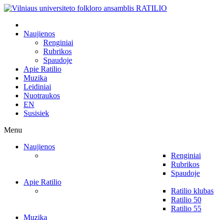
Naujienos
Renginiai
Rubrikos
Spaudoje
Apie Ratilio
Muzika
Leidiniai
Nuotraukos
EN
Susisiek
Menu
Naujienos
Renginiai
Rubrikos
Spaudoje
Apie Ratilio
Ratilio klubas
Ratilio 50
Ratilio 55
Muzika