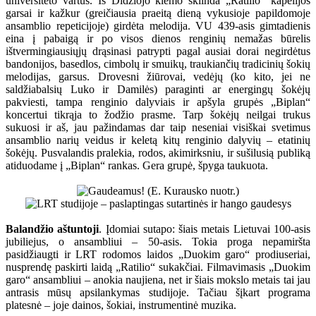
universiteto vartus. Iš Didžiojo kiemo sklinda „Ratilio“ kapelijos
garsai ir kažkur (greičiausia praeitą dieną vykusioje papildomoje
ansamblio repeticijoje) girdėta melodija. VU 439-asis gimtadienis
eina į pabaigą ir po visos dienos renginių nemažas būrelis
ištvermingiausiųjų drąsinasi patrypti pagal ausiai dorai negirdėtus
bandonijos, basedlos, cimbolų ir smuikų, traukiančių tradicinių šokių
melodijas, garsus. Drovesni žiūrovai, vedėjų (ko kito, jei ne
saldžiabalsių Luko ir Damilės) paraginti ar energingų šokėjų
pakviesti, tampa renginio dalyviais ir apšyla grupės „Biplan“
koncertui tikrąja to žodžio prasme. Tarp šokėjų neilgai trukus
sukuosi ir aš, jau pažindamas dar taip neseniai visiškai svetimus
ansamblio narių veidus ir keletą kitų renginio dalyvių – etatinių
šokėjų. Pusvalandis pralekia, rodos, akimirksniu, ir sušilusią publiką
atiduodame į „Biplan“ rankas. Gera grupė, špyga taukuota.
Balandžio aštuntoji
. Įdomiai sutapo: šiais metais Lietuvai 100-asis
jubiliejus, o ansambliui – 50-asis. Tokia proga nepamiršta
pasidžiaugti ir LRT rodomos laidos „Duokim garo“ prodiuseriai,
nusprendę paskirti laidą „Ratilio“ sukakčiai. Filmavimasis „Duokim
garo“ ansambliui – anokia naujiena, net ir šiais mokslo metais tai jau
antrasis mūsų apsilankymas studijoje. Tačiau šįkart programa
platesnė – joje dainos, šokiai, instrumentinė muzika.