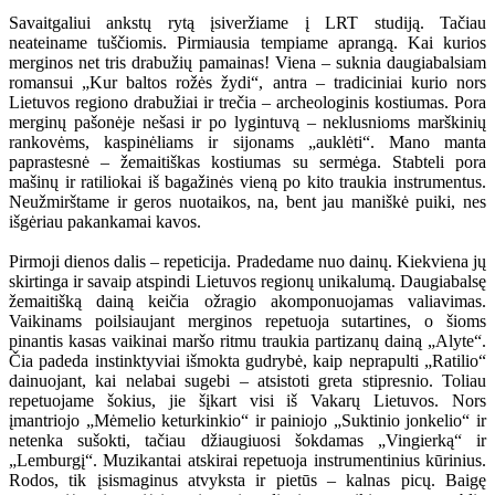
Savaitgaliui ankstų rytą įsiveržiame į LRT studiją. Tačiau
neateiname tuščiomis. Pirmiausia tempiame aprangą. Kai kurios
merginos net tris drabužių pamainas! Viena – suknia daugiabalsiam
romansui „Kur baltos rožės žydi“, antra – tradiciniai kurio nors
Lietuvos regiono drabužiai ir trečia – archeologinis kostiumas. Pora
merginų pašonėje nešasi ir po lygintuvą – neklusnioms marškinių
rankovėms, kaspinėliams ir sijonams „auklėti“. Mano manta
paprastesnė – žemaitiškas kostiumas su sermėga. Stabteli pora
mašinų ir ratiliokai iš bagažinės vieną po kito traukia instrumentus.
Neužmirštame ir geros nuotaikos, na, bent jau maniškė puiki, nes
išgėriau pakankamai kavos.
Pirmoji dienos dalis – repeticija. Pradedame nuo dainų. Kiekviena jų
skirtinga ir savaip atspindi Lietuvos regionų unikalumą. Daugiabalsę
žemaitišką dainą keičia ožragio akomponuojamas valiavimas.
Vaikinams poilsiaujant merginos repetuoja sutartines, o šioms
pinantis kasas vaikinai maršo ritmu traukia partizanų dainą „Alyte“.
Čia padeda instinktyviai išmokta gudrybė, kaip neprapulti „Ratilio“
dainuojant, kai nelabai sugebi – atsistoti greta stipresnio. Toliau
repetuojame šokius, jie šįkart visi iš Vakarų Lietuvos. Nors
įmantriojo „Mėmelio keturkinkio“ ir painiojo „Suktinio jonkelio“ ir
netenka sušokti, tačiau džiaugiuosi šokdamas „Vingierką“ ir
„Lemburgį“. Muzikantai atskirai repetuoja instrumentinius kūrinius.
Rodos, tik įsismaginus atvyksta ir pietūs – kalnas picų. Baigę