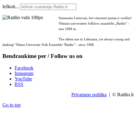
Ieškoti...
Seniausias Lietuvoje, bet visuomet jaunas ir veržlus!
Vilniaus universiteto folkloro ansamblis „Ratilio“ –
nuo 1968 m.
The oldest one in Lithuania, yet always young and
dashing! Vilnius University Folk Ensemble "Ratilio" – since 1968.
Bendraukime per / Follow us on
Facebook
Instagram
YouTube
RSS
Privatumo politika
| © Ratilio.lt
Go to top