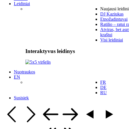
Leidiniai
Naujausi leidini
DJ Kaziukas
Etnožadintuvai
Ratilio – ratui r
Atviras, bet asm
kraštui
Visi leidiniai
Interaktyvus leidinys
Nuotraukos
EN
FR
DE
RU
Susisiek