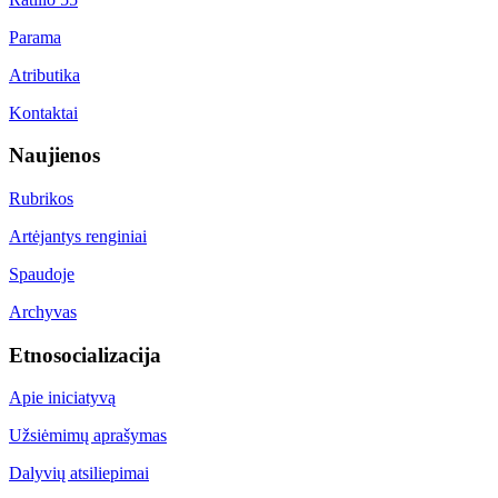
Parama
Atributika
Kontaktai
Naujienos
Rubrikos
Artėjantys renginiai
Spaudoje
Archyvas
Etnosocializacija
Apie iniciatyvą
Užsiėmimų aprašymas
Dalyvių atsiliepimai