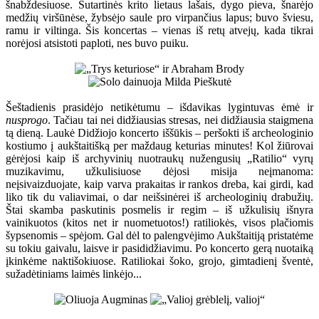
šnabždesiuose. Sutartinės krito lietaus lašais, dygo pieva, šnarėjo
medžių viršūnėse, žybsėjo saule pro virpančius lapus; buvo šviesu,
ramu ir viltinga. Šis koncertas – vienas iš retų atvejų, kada tikrai
norėjosi atsistoti paploti, nes buvo puiku.
Šeštadienis prasidėjo netikėtumu – išdavikas lygintuvas ėmė ir
nusprogo
. Tačiau tai nei didžiausias stresas, nei didžiausia staigmena
tą dieną. Laukė Didžiojo koncerto iššūkis – peršokti iš archeologinio
kostiumo į aukštaitišką per maždaug keturias minutes! Kol žiūrovai
gėrėjosi kaip iš archyvinių nuotraukų nužengusių „Ratilio“ vyrų
muzikavimu, užkulisiuose dėjosi misija neįmanoma:
neįsivaizduojate, kaip varva prakaitas ir rankos dreba, kai girdi, kad
liko tik du valiavimai, o dar neišsinėrei iš archeologinių drabužių.
Štai skamba paskutinis posmelis ir regim – iš užkulisių išnyra
vainikuotos (kitos net ir nuometuotos!) ratiliokės, visos plačiomis
šypsenomis – spėjom. Gal dėl to palengvėjimo Aukštaitiją pristatėme
su tokiu gaivalu, laisve ir pasididžiavimu. Po koncerto gerą nuotaiką
įkinkėme naktišokiuose. Ratiliokai šoko, grojo, gimtadienį šventė,
sužadėtiniams laimės linkėjo...