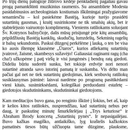
Po trijų dienų patogioje žiūrovo kėdėje penktadienį pagaliau gavau
progą pamankštinti muzikinius raumenis. Su ansambliete Modesta
pasidabinusios archeologiniais kostiumais iškilmingai pražygiavome
senamiesčiu – kol pasiekėme Bastėją, kurioje turėjo prasidėti
sutartinių gausmas, į kraitį susirinkome ne tik smalsių akių, bet ir
stabtelėjusio vairuotojo komplimentą. Vieniems ratiliokams soluojant
Šv. Kotrynos bažnyčioje, dalis mūsų prisijungė prie kitų ansamblių,
pripildžiusių Bastėją kanklių, skudučių, lumzdelių, Sekminių ragelių
ir balsų sekundomis. Paskui dūzgesį perkėlėme į lauką, o ten be visa
ko ausis ištempę klausėme „Ūtaros“, kurios atliekamų sutartinių
įvairovė, žaismė, skambesys sužavėjo! Galiausiai raginami ragų (cha
cha!) užkopėme į patį viršų ir visi jungėmės į bendrą ratą giedoti.
Dideliu būriu suderėti sunku, bet tokioje erdvėje nori nenori
sutartinė atranda savo istorinį pamatą ir suskamba. Vis dėlto man
pačiai gal net ne tiek sutartinių giedojimas, kiek senbuvių ratiliokų
susiklausymas įsiminė: laisvai nardėme po programą pasitikėdami
vieni kitais, susimirksėdami, kolegiškai perduodami estafetę –
giedotojos skudutininkams, skudutininkai giedotojoms.
Kam meditacijos buvo gana, po renginio iškūrė į šokius, bet aš, kaip
ir kelios kitos ratiliokės, nusprendžiau, kad sutartinių nebus per
daug, ir paskutinę minutę šmurkštelėjau į „Trys keturiose“ ir
Abraham Brody koncertą „Sutartinių pynės“. Ir nepasigailėjau.
Buvo kažkas magiško, antlaikiško, lyg kraštelis kažkokios
pamatinės tiesos būtų užčiuopta tame dūzgime, plauksme,