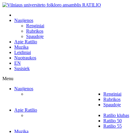
Naujienos
Renginiai
Rubrikos
Spaudoje
Apie Ratilio
Muzika
Leidiniai
Nuotraukos
EN
Susisiek
Menu
Naujienos
Renginiai
Rubrikos
Spaudoje
Apie Ratilio
Ratilio klubas
Ratilio 50
Ratilio 55
Muzika