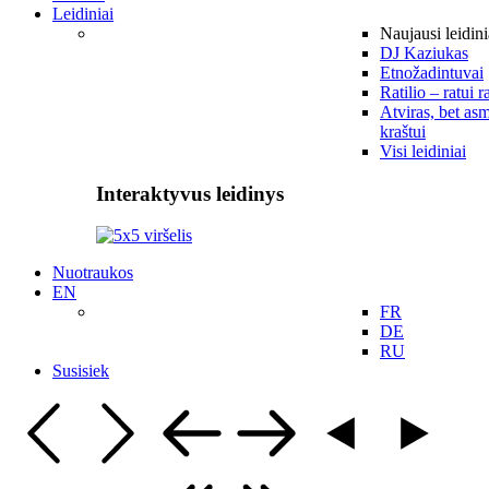
Leidiniai
Naujausi leidini
DJ Kaziukas
Etnožadintuvai
Ratilio – ratui r
Atviras, bet asm
kraštui
Visi leidiniai
Interaktyvus leidinys
Nuotraukos
EN
FR
DE
RU
Susisiek