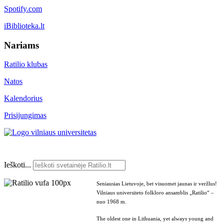
Spotify.com
iBiblioteka.lt
Nariams
Ratilio klubas
Natos
Kalendorius
Prisijungimas
Ieškoti...
Seniausias Lietuvoje, bet visuomet jaunas ir veržlus!
Vilniaus universiteto folkloro ansamblis „Ratilio“ –
nuo 1968 m.
The oldest one in Lithuania, yet always young and