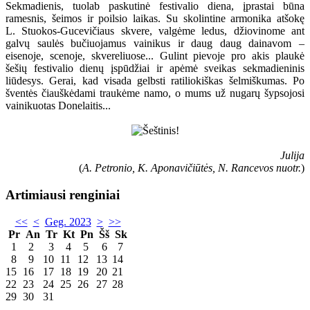
Sekmadienis, tuolab paskutinė festivalio diena, įprastai būna
ramesnis, šeimos ir poilsio laikas. Su skolintine armonika atšokę
L. Stuokos-Gucevičiaus skvere, valgėme ledus, džiovinome ant
galvų saulės bučiuojamus vainikus ir daug daug dainavom –
eisenoje, scenoje, skvereliuose... Gulint pievoje pro akis plaukė
šešių festivalio dienų įspūdžiai ir apėmė sveikas sekmadieninis
liūdesys. Gerai, kad visada gelbsti ratiliokiškas šelmiškumas. Po
šventės čiauškėdami traukėme namo, o mums už nugarų šypsojosi
vainikuotas Donelaitis...
Julija
(
A. Petronio, K. Aponavičiūtės, N. Rancevos nuotr.
)
Artimiausi renginiai
<<
<
Geg. 2023
>
>>
Pr
An
Tr
Kt
Pn
Šš
Sk
1
2
3
4
5
6
7
8
9
10
11
12
13
14
15
16
17
18
19
20
21
22
23
24
25
26
27
28
29
30
31