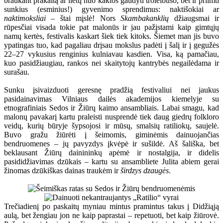
braukant prakaitą ar lietų nuo kaktos gaudyti troleibuso, bet ir priimti
sunkius (esminius!) gyvenimo sprendimus: naktišokiai ar
naktimoksliai
– štai mįslė! Nors
Skambakanklių
džiaugsmai ir
rūpesčiai visada tokie pat malonūs ir jau pažįstami kaip gimtųjų
namų kertės, festivalis kaskart šiek tiek kitoks. Šiemet man jis buvo
ypatingas tuo, kad pagaliau drįsau mokslus padėti į šalį ir į gegužės
22–27 vykusius renginius kulniavau kasdien. Visa, ką pamačiau,
kuo pasidžiaugiau, rankos nei skaitytojų kantrybės negailėdama ir
surašau.
Sunku įsivaizduoti geresnę pradžią festivaliui nei jaukus
pasidainavimas Vilniaus dailės akademijos kiemelyje su
etnografiniais Sedos ir Žiūrų kaimo ansambliais. Labai smagu, kad
malonų pavakarį kartu praleisti nusprendė tiek daug giedrų folkloro
veidų, kurių būryje šypsojosi ir mūsų, smalsių ratiliokų, saujelė.
Buvo gražu žiūrėti į šeimomis, giminėmis dainuojančias
bendruomenes – jų pavyzdys įkvėpė ir sušildė. Aš šališka, bet
beklausant Žiūrų dainininkų apėmė ir nostalgija, ir didelis
pasididžiavimas dzūkais – kartu su ansambliete Julita abiem gerai
žinomas dzūkiškas dainas traukėm ir
širdzys dzaugės
.
Trečiadienį po paskaitų myniau mintus pramintus takus į Didžiąją
aulą, bet žengiau jon ne kaip paprastai – repetuoti, bet kaip žiūrovė.