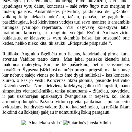
Pažvelgus į besirenkančią auditoriją, buvo akivaizdu, kad laukia
įspūdingas vyrų dainų koncertas – salė
sviro lingo
nuo merginų ir
moterų gausos. Ansamblietės patvirtins, jaudinausi dėl „Ratilio“
vaikinų kaip niekada anksčiau, tačiau, panašu, be pagrindo –
pasidžiaugiau, kad kiekvienas vedėjas turi savo manierą ir ansamblis
turtingas įvairiopo repertuaro. Visi dalyvavę kolektyvai labai
praturtino koncertą, ir renginio vedėjui Ryčiui Ambrazevičiui
paklausus, ar klausytojas vyrų skambūs balsai jau prispaudė prie
kėdės, neliko nieko kita, tik šaukti: „Prispaudė prispaudė!“.
Ratilioko Augmino išgelbėta nuo lietaus, ketvirtadienį pirmą kartą
atvėriau Vaidilos teatro duris. Man labai pasisekė klestelti šalia
malonios moterytės, kuri ne tik pašnekino, bet ir sausainėliais
pavaišino. Šypsena įsižiebusi neturėjo progos prigesti, mat kur buvę
kur nebuvę salėje vienas po kito ėmė dygti ratiliokai – kas koncerto
žiūrėti, o kas jo vesti! Koncertas tikrai įdomus, pasirodė festivalio
užsienio svečiai. Nors kiekvieną kolektyvą galima išliaupsinti, mano
simpatijos vienareikšmiškai tenka udmurtams – žiūrėjau, pavydėjau
ir pati užsinorėjau apsikarstyti žvangučiais ir trepsėti, kol išdils
armonikų dumplės. Pažado tvirtumą greitai patikrinau – po koncerto
vykusiame bendrystės vakare (be to, kad sužinojau, ką reiškia iškart
šokdinti du šokėjus) galėjau ir udmurtiškų šokių paragauti.