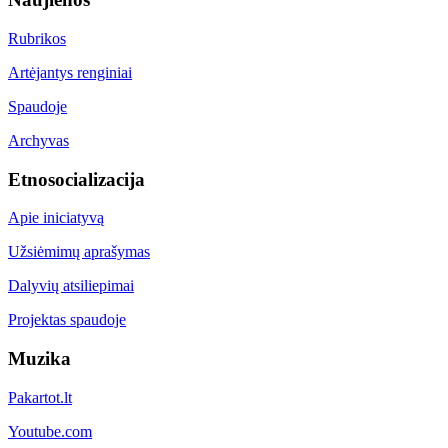
Rubrikos
Artėjantys renginiai
Spaudoje
Archyvas
Etnosocializacija
Apie iniciatyvą
Užsiėmimų aprašymas
Dalyvių atsiliepimai
Projektas spaudoje
Muzika
Pakartot.lt
Youtube.com