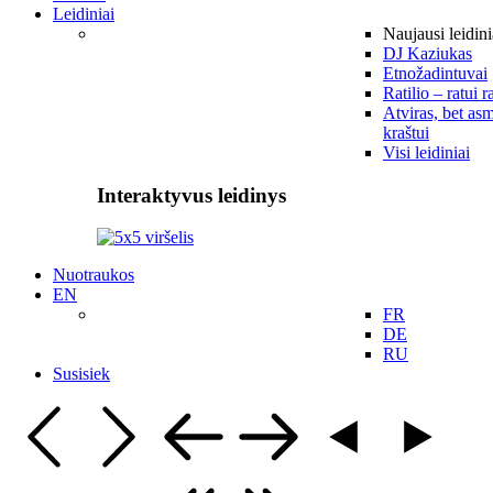
Leidiniai
Naujausi leidini
DJ Kaziukas
Etnožadintuvai
Ratilio – ratui r
Atviras, bet asm
kraštui
Visi leidiniai
Interaktyvus leidinys
Nuotraukos
EN
FR
DE
RU
Susisiek