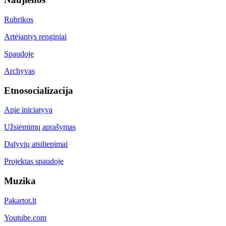
Rubrikos
Artėjantys renginiai
Spaudoje
Archyvas
Etnosocializacija
Apie iniciatyvą
Užsiėmimų aprašymas
Dalyvių atsiliepimai
Projektas spaudoje
Muzika
Pakartot.lt
Youtube.com