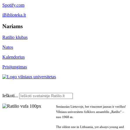
Spotify.com
iBiblioteka.lt
Nariams
Ratilio klubas
Natos
Kalendorius
Prisijungimas
Ieškoti...
Seniausias Lietuvoje, bet visuomet jaunas ir veržlus!
Vilniaus universiteto folkloro ansamblis „Ratilio“ –
nuo 1968 m.
The oldest one in Lithuania, yet always young and