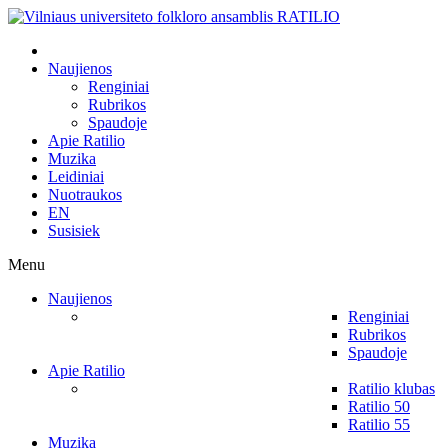
Naujienos
Renginiai
Rubrikos
Spaudoje
Apie Ratilio
Muzika
Leidiniai
Nuotraukos
EN
Susisiek
Menu
Naujienos
Renginiai
Rubrikos
Spaudoje
Apie Ratilio
Ratilio klubas
Ratilio 50
Ratilio 55
Muzika