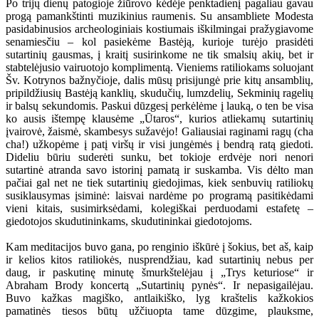
Po trijų dienų patogioje žiūrovo kėdėje penktadienį pagaliau gavau
progą pamankštinti muzikinius raumenis. Su ansambliete Modesta
pasidabinusios archeologiniais kostiumais iškilmingai pražygiavome
senamiesčiu – kol pasiekėme Bastėją, kurioje turėjo prasidėti
sutartinių gausmas, į kraitį susirinkome ne tik smalsių akių, bet ir
stabtelėjusio vairuotojo komplimentą. Vieniems ratiliokams soluojant
Šv. Kotrynos bažnyčioje, dalis mūsų prisijungė prie kitų ansamblių,
pripildžiusių Bastėją kanklių, skudučių, lumzdelių, Sekminių ragelių
ir balsų sekundomis. Paskui dūzgesį perkėlėme į lauką, o ten be visa
ko ausis ištempę klausėme „Ūtaros“, kurios atliekamų sutartinių
įvairovė, žaismė, skambesys sužavėjo! Galiausiai raginami ragų (cha
cha!) užkopėme į patį viršų ir visi jungėmės į bendrą ratą giedoti.
Dideliu būriu suderėti sunku, bet tokioje erdvėje nori nenori
sutartinė atranda savo istorinį pamatą ir suskamba. Vis dėlto man
pačiai gal net ne tiek sutartinių giedojimas, kiek senbuvių ratiliokų
susiklausymas įsiminė: laisvai nardėme po programą pasitikėdami
vieni kitais, susimirksėdami, kolegiškai perduodami estafetę –
giedotojos skudutininkams, skudutininkai giedotojoms.
Kam meditacijos buvo gana, po renginio iškūrė į šokius, bet aš, kaip
ir kelios kitos ratiliokės, nusprendžiau, kad sutartinių nebus per
daug, ir paskutinę minutę šmurkštelėjau į „Trys keturiose“ ir
Abraham Brody koncertą „Sutartinių pynės“. Ir nepasigailėjau.
Buvo kažkas magiško, antlaikiško, lyg kraštelis kažkokios
pamatinės tiesos būtų užčiuopta tame dūzgime, plauksme,