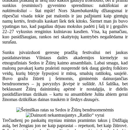
braukant prakaitą ar lietų nuo kaktos gaudyti troleibuso, bet ir priimti
sunkius (esminius!) gyvenimo sprendimus: naktišokiai ar
naktimoksliai
– štai mįslė! Nors
Skambakanklių
džiaugsmai ir
rūpesčiai visada tokie pat malonūs ir jau pažįstami kaip gimtųjų
namų kertės, festivalis kaskart šiek tiek kitoks. Šiemet man jis buvo
ypatingas tuo, kad pagaliau drįsau mokslus padėti į šalį ir į gegužės
22–27 vykusius renginius kulniavau kasdien. Visa, ką pamačiau,
kuo pasidžiaugiau, rankos nei skaitytojų kantrybės negailėdama ir
surašau.
Sunku įsivaizduoti geresnę pradžią festivaliui nei jaukus
pasidainavimas Vilniaus dailės akademijos kiemelyje su
etnografiniais Sedos ir Žiūrų kaimo ansambliais. Labai smagu, kad
malonų pavakarį kartu praleisti nusprendė tiek daug giedrų folkloro
veidų, kurių būryje šypsojosi ir mūsų, smalsių ratiliokų, saujelė.
Buvo gražu žiūrėti į šeimomis, giminėmis dainuojančias
bendruomenes – jų pavyzdys įkvėpė ir sušildė. Aš šališka, bet
beklausant Žiūrų dainininkų apėmė ir nostalgija, ir didelis
pasididžiavimas dzūkais – kartu su ansambliete Julita abiem gerai
žinomas dzūkiškas dainas traukėm ir
širdzys dzaugės
.
Trečiadienį po paskaitų myniau mintus pramintus takus į Didžiąją
aulą, bet žengiau jon ne kaip paprastai – repetuoti, bet kaip žiūrovė.