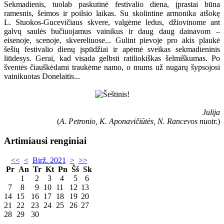
Sekmadienis, tuolab paskutinė festivalio diena, įprastai būna
ramesnis, šeimos ir poilsio laikas. Su skolintine armonika atšokę
L. Stuokos-Gucevičiaus skvere, valgėme ledus, džiovinome ant
galvų saulės bučiuojamus vainikus ir daug daug dainavom –
eisenoje, scenoje, skvereliuose... Gulint pievoje pro akis plaukė
šešių festivalio dienų įspūdžiai ir apėmė sveikas sekmadieninis
liūdesys. Gerai, kad visada gelbsti ratiliokiškas šelmiškumas. Po
šventės čiauškėdami traukėme namo, o mums už nugarų šypsojosi
vainikuotas Donelaitis...
Julija
(
A. Petronio, K. Aponavičiūtės, N. Rancevos nuotr.
)
Artimiausi renginiai
<<
<
Birž. 2021
>
>>
Pr
An
Tr
Kt
Pn
Šš
Sk
1
2
3
4
5
6
7
8
9
10
11
12
13
14
15
16
17
18
19
20
21
22
23
24
25
26
27
28
29
30