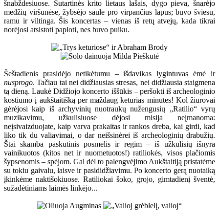
šnabždesiuose. Sutartinės krito lietaus lašais, dygo pieva, šnarėjo
medžių viršūnėse, žybsėjo saule pro virpančius lapus; buvo šviesu,
ramu ir viltinga. Šis koncertas – vienas iš retų atvejų, kada tikrai
norėjosi atsistoti paploti, nes buvo puiku.
Šeštadienis prasidėjo netikėtumu – išdavikas lygintuvas ėmė ir
nusprogo
. Tačiau tai nei didžiausias stresas, nei didžiausia staigmena
tą dieną. Laukė Didžiojo koncerto iššūkis – peršokti iš archeologinio
kostiumo į aukštaitišką per maždaug keturias minutes! Kol žiūrovai
gėrėjosi kaip iš archyvinių nuotraukų nužengusių „Ratilio“ vyrų
muzikavimu, užkulisiuose dėjosi misija neįmanoma:
neįsivaizduojate, kaip varva prakaitas ir rankos dreba, kai girdi, kad
liko tik du valiavimai, o dar neišsinėrei iš archeologinių drabužių.
Štai skamba paskutinis posmelis ir regim – iš užkulisių išnyra
vainikuotos (kitos net ir nuometuotos!) ratiliokės, visos plačiomis
šypsenomis – spėjom. Gal dėl to palengvėjimo Aukštaitiją pristatėme
su tokiu gaivalu, laisve ir pasididžiavimu. Po koncerto gerą nuotaiką
įkinkėme naktišokiuose. Ratiliokai šoko, grojo, gimtadienį šventė,
sužadėtiniams laimės linkėjo...