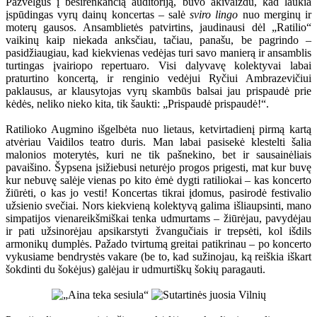
Pažvelgus į besirenkančią auditoriją, buvo akivaizdu, kad laukia
įspūdingas vyrų dainų koncertas – salė
sviro lingo
nuo merginų ir
moterų gausos. Ansamblietės patvirtins, jaudinausi dėl „Ratilio“
vaikinų kaip niekada anksčiau, tačiau, panašu, be pagrindo –
pasidžiaugiau, kad kiekvienas vedėjas turi savo manierą ir ansamblis
turtingas įvairiopo repertuaro. Visi dalyvavę kolektyvai labai
praturtino koncertą, ir renginio vedėjui Ryčiui Ambrazevičiui
paklausus, ar klausytojas vyrų skambūs balsai jau prispaudė prie
kėdės, neliko nieko kita, tik šaukti: „Prispaudė prispaudė!“.
Ratilioko Augmino išgelbėta nuo lietaus, ketvirtadienį pirmą kartą
atvėriau Vaidilos teatro duris. Man labai pasisekė klestelti šalia
malonios moterytės, kuri ne tik pašnekino, bet ir sausainėliais
pavaišino. Šypsena įsižiebusi neturėjo progos prigesti, mat kur buvę
kur nebuvę salėje vienas po kito ėmė dygti ratiliokai – kas koncerto
žiūrėti, o kas jo vesti! Koncertas tikrai įdomus, pasirodė festivalio
užsienio svečiai. Nors kiekvieną kolektyvą galima išliaupsinti, mano
simpatijos vienareikšmiškai tenka udmurtams – žiūrėjau, pavydėjau
ir pati užsinorėjau apsikarstyti žvangučiais ir trepsėti, kol išdils
armonikų dumplės. Pažado tvirtumą greitai patikrinau – po koncerto
vykusiame bendrystės vakare (be to, kad sužinojau, ką reiškia iškart
šokdinti du šokėjus) galėjau ir udmurtiškų šokių paragauti.