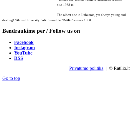
nuo 1968 m.
The oldest one in Lithuania, yet always young and
dashing! Vilnius University Folk Ensemble "Ratilio" – since 1968.
Bendraukime per / Follow us on
Facebook
Instagram
YouTube
RSS
Privatumo politika
| © Ratilio.lt
Go to top