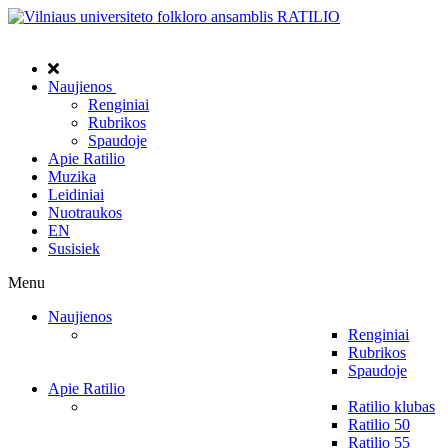
Naujienos
Renginiai
Rubrikos
Spaudoje
Apie Ratilio
Muzika
Leidiniai
Nuotraukos
EN
Susisiek
Menu
Naujienos
Renginiai
Rubrikos
Spaudoje
Apie Ratilio
Ratilio klubas
Ratilio 50
Ratilio 55