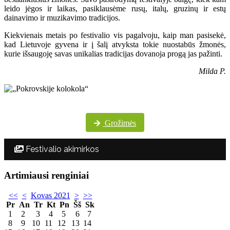
leido jėgos ir laikas, pasiklausėme rusų, italų, gruzinų ir estų
dainavimo ir muzikavimo tradicijos.
Kiekvienais metais po festivalio vis pagalvoju, kaip man pasisekė,
kad Lietuvoje gyvena ir į šalį atvyksta tokie nuostabūs žmonės,
kurie išsaugoję savas unikalias tradicijas dovanoja progą jas pažinti.
Milda P.
Daugiau festivalio nuotraukų „Pokrovskije kolokola“ „Facebook“ paskyroje
Grožimės
Festivalio akimirkos
Artimiausi renginiai
<<
<
Kovas 2021
>
>>
Pr
An
Tr
Kt
Pn
Šš
Sk
1
2
3
4
5
6
7
8
9
10
11
12
13
14