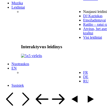
Muzika
Leidiniai
Naujausi leidini
DJ Kaziukas
Etnožadintuvai
Ratilio – ratui r
Atviras, bet asm
kraštui
Visi leidiniai
Interaktyvus leidinys
Nuotraukos
EN
FR
DE
RU
Susisiek