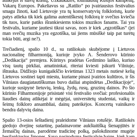
atlikėjus iš slavų kraštų, Užkaukazės, tolimiausių Rusijos kampelių,
Vakarų Europos. Pakeliavus su „Ratilio“ po įvairiausius festivalius
smagu žinoti, kad Lietuvoje yra tų konservatyvių folkloristų, kurie
patys atlieka tik kiek galima autentiškesnį folklorą ir svečius kviečia
tik tuos, kurie patiks išrankiesiems tokios muzikos fanams. Tai yra
festivalis, kuriame jautiesi tikrai savas, nors ir kiek „egzotiškas“ (jei
man svečių muzika yra egzotiška, tai jiems mūsiškė taip pat turėtų
tokia būti, argi ne?).
Trečiadienį, spalio 10 d., su ratiliokais skubėjome į Lietuvos
nacionalinę filharmoniją, kurioje įvyko A. Šenderovo kūrinio
„Dedikacija“ premjera. Kūrinys pradėtas Gedimino laiško, kuriuo
visų tautų pirkliai, amatininkai, riteriai kviesti įsikurti Vilniuje,
ištrauka. Didžiojo kunigaikščio kvietimas 1323 metais nutiesė kelią
Lietuvos sostinei tapti miestu, kuriame pinasi įvairios kultūros, ir šis
Vilniaus daugiatautiškumas buvo dailiai atspindėtas „Dedikacijoje“,
kurioje susipynė lietuvių, lenkų, žydų, rusų, gruzinų dainos. Po šio
kūrinio Filharmonijoje prisistatė visi festivalio svečiai: profesionalūs
liaudies dainų atlikėjai ir mėgėjai, universitetų studentai, vaikų ir
šeimų folkloro ansambliai, dainų pateikėjos. Koncertą vainikavo
bendra dalyvių daina.
Spalio 13-osios šeštadienį praleidome Vilniaus rotušėje. Ratiliokės
giedojo dvejinę sutartinę, padainavome aukštaitišką šienapjūtės ir
žemaičių dainas, parodėme tradicinę polką, pašokdinome mugėje
besilankiusius žmones. Savo pasirodymą festivalyje baigę, kiek kam