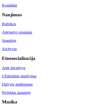
Kontaktai
Naujienos
Rubrikos
Artėjantys renginiai
Spaudoje
Archyvas
Etnosocializacija
Apie iniciatyvą
Užsiėmimų aprašymas
Dalyvių atsiliepimai
Projektas spaudoje
Muzika