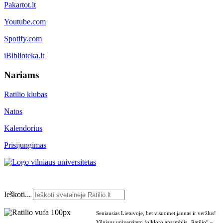
Pakartot.lt
Youtube.com
Spotify.com
iBiblioteka.lt
Nariams
Ratilio klubas
Natos
Kalendorius
Prisijungimas
Ieškoti...
Seniausias Lietuvoje, bet visuomet jaunas ir veržlus!
Vilniaus universiteto folkloro ansamblis „Ratilio“ –