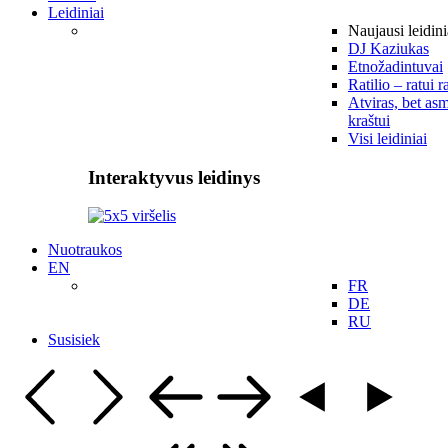
Leidiniai
Naujausi leidini
DJ Kaziukas
Etnožadintuvai
Ratilio – ratui r
Atviras, bet asm
kraštui
Visi leidiniai
Interaktyvus leidinys
Nuotraukos
EN
FR
DE
RU
Susisiek