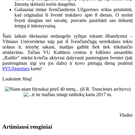
žmonių skiriasi) norisi daugeliui.
Galiausiai rimtai švenčiantiems Užgavėnes reikia prisiminti,
kad originaliai ši šventė trukdavo apie 8 dienas. O norint
švęsti daugiau nei savaitę, pravartu pasirinkti sau tinkantį
tempą ir intensyvumą.
Šiais laikais tikriausiai nedaugelis ryžtųsi tokiam išbandymui –
Vilniaus Universitetas taip pat iš švenčiančiųjų nereikalaus tokio
uolaus ir, teisybę sakant, studijas galbūt šiek tiek trikdančio
atsidavimo. Tačiau VU Kultūros centras ir folkloro ansamblis
„Ratilio“ mielai kviečia aktyviai dalyvauti pasirengiant šventei (juk
pasirengimas irgi yra jos dalis) ir kovo pirmąją dieną praleisti
#VUžgavėnes
kartu!
Lauksime Jūsų!
Vladas
Artimiausi renginiai