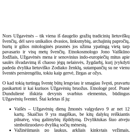
Nors Užgavėnės – tik viena iš daugelio gražių tradicinių lietuviškų
švenčių, dėl savo unikalios dvasios, linksmybių, archajinių papročių,
burtų ir gilios mitologinės prasmės jos užima ypatingą vietą tarp
pavasario ir visų metų švenčių. Etnokosmologo Jono Vaiškūno
žodžiais, Užgavėnės mena ir senovinius indo-europiečių mitus apie
saulės išvadavimą iš chaoso jėgų nelaisvės, žygdarbį, kurį įvykdyti
padeda dvylika lietuviško Zodiako ženklų, sutampančių su ne vienu
šventės persirengėliu, tokiu kaip gervė, žirgas ar ožys.
O kad tokią turtingą šventę būtų lengviau ir smagiau švęsti, pravartu
pasikartoti ir kai kuriuos Užgavėnių bruožus. Etnologė prof. Pranė
Dundulienė išskiria devynis svarbius elementus, būdingus
Užgavėnių šventei. Štai keletas iš jų:
Vaišės – Užgavėnių dieną žmonės valgydavo 9 ar net 12
kartų. Skaičius 9 yra magiškas, be kitų dalykų reiškiantis
pilnatvę, visų galimybių išpildymą. Dvyliktukas šiuo atveju
simbolizuodavo dvyliką sočių mėnesių.
Važinėjimasis po laukus, arkliais kinkytais vežimais,