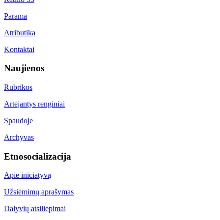
Parama
Atributika
Kontaktai
Naujienos
Rubrikos
Artėjantys renginiai
Spaudoje
Archyvas
Etnosocializacija
Apie iniciatyvą
Užsiėmimų aprašymas
Dalyvių atsiliepimai