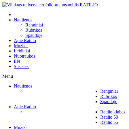
Naujienos
Renginiai
Rubrikos
Spaudoje
Apie Ratilio
Muzika
Leidiniai
Nuotraukos
EN
Susisiek
Menu
Naujienos
Renginiai
Rubrikos
Spaudoje
Apie Ratilio
Ratilio klubas
Ratilio 50
Ratilio 55
Muzika