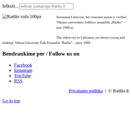
Ieškoti...
Seniausias Lietuvoje, bet visuomet jaunas ir veržlus!
Vilniaus universiteto folkloro ansamblis „Ratilio“ –
nuo 1968 m.
The oldest one in Lithuania, yet always young and
dashing! Vilnius University Folk Ensemble "Ratilio" – since 1968.
Bendraukime per / Follow us on
Facebook
Instagram
YouTube
RSS
Privatumo politika
| © Ratilio.lt
Go to top