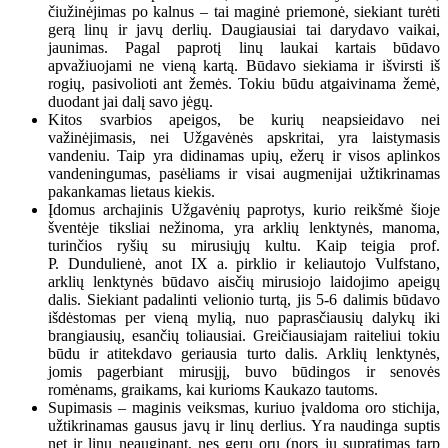
čiužinėjimas po kalnus – tai maginė priemonė, siekiant turėti
gerą linų ir javų derlių. Daugiausiai tai darydavo vaikai,
jaunimas. Pagal paprotį linų laukai kartais būdavo
apvažiuojami ne vieną kartą. Būdavo siekiama ir išvirsti iš
rogių, pasivolioti ant žemės. Tokiu būdu atgaivinama žemė,
duodant jai dalį savo jėgų.
Kitos svarbios apeigos, be kurių neapsieidavo nei
važinėjimasis, nei Užgavėnės apskritai, yra laistymasis
vandeniu. Taip yra didinamas upių, ežerų ir visos aplinkos
vandeningumas, pasėliams ir visai augmenijai užtikrinamas
pakankamas lietaus kiekis.
Įdomus archajinis Užgavėnių paprotys, kurio reikšmė šioje
šventėje tiksliai nežinoma, yra arklių lenktynės, manoma,
turinčios ryšių su mirusiųjų kultu. Kaip teigia prof.
P. Dundulienė, anot IX a. pirklio ir keliautojo Vulfstano,
arklių lenktynės būdavo aisčių mirusiojo laidojimo apeigų
dalis. Siekiant padalinti velionio turtą, jis 5-6 dalimis būdavo
išdėstomas per vieną mylią, nuo paprasčiausių dalykų iki
brangiausių, esančių toliausiai. Greičiausiajam raiteliui tokiu
būdu ir atitekdavo geriausia turto dalis. Arklių lenktynės,
jomis pagerbiant mirusįjį, buvo būdingos ir senovės
romėnams, graikams, kai kurioms Kaukazo tautoms.
Supimasis – maginis veiksmas, kuriuo įvaldoma oro stichija,
užtikrinamas gausus javų ir linų derlius. Yra naudinga suptis
net ir linų neauginant, nes gerų orų (nors jų supratimas tarp