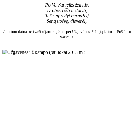
Po Velykų reiks ženytis,
Drobes rėžti ir dalyti,
Reiks aprėdyt bernuželį,
Seną uošvę, dieverėlį.
Jaunimo daina besivažinėjant rogėmis per Užgavėnes. Pabojų kaimas, Pušaloto
valsčius.