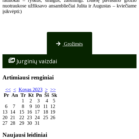
ratiliokai – ryškūs, smagūs, žaismingi. Dalelę pavasario grožio
nuotraukose užfiksavo ansambliečiai Julita ir Augustas – kviečiame
įsikvėpti:)
Nuotraukos iš Palangos
Grožimės
Jurginių vaizdai
Artimiausi renginiai
<<
<
Kovas 2023
>
>>
Pr
An
Tr
Kt
Pn
Šš
Sk
1
2
3
4
5
6
7
8
9
10
11
12
13
14
15
16
17
18
19
20
21
22
23
24
25
26
27
28
29
30
31
Naujausi leidiniai