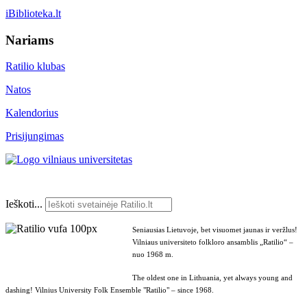
iBiblioteka.lt
Nariams
Ratilio klubas
Natos
Kalendorius
Prisijungimas
Ieškoti...
Seniausias Lietuvoje, bet visuomet jaunas ir veržlus!
Vilniaus universiteto folkloro ansamblis „Ratilio“ –
nuo 1968 m.
The oldest one in Lithuania, yet always young and
dashing! Vilnius University Folk Ensemble "Ratilio" – since 1968.