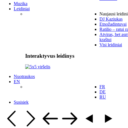
Muzika
Leidiniai
Naujausi leidini
DJ Kaziukas
Etnožadintuvai
Ratilio – ratui r
Atviras, bet asm
kraštui
Visi leidiniai
Interaktyvus leidinys
Nuotraukos
EN
FR
DE
RU
Susisiek