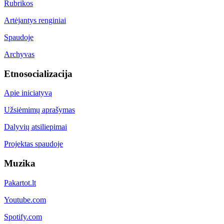
Rubrikos
Artėjantys renginiai
Spaudoje
Archyvas
Etnosocializacija
Apie iniciatyvą
Užsiėmimų aprašymas
Dalyvių atsiliepimai
Projektas spaudoje
Muzika
Pakartot.lt
Youtube.com
Spotify.com