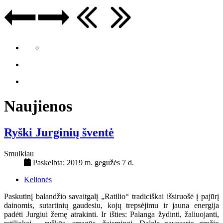
Naujienos
Ryški Jurginių šventė
Smulkiau
Paskelbta: 2019 m. gegužės 7 d.
Kelionės
Paskutinį balandžio savaitgalį „Ratilio“ tradiciškai išsiruošė į pajūrį
dainomis, sutartinių gaudesiu, kojų trepsėjimu ir jauna energija
padėti Jurgiui žemę atrakinti. Ir išties: Palanga žydinti, žaliuojanti,