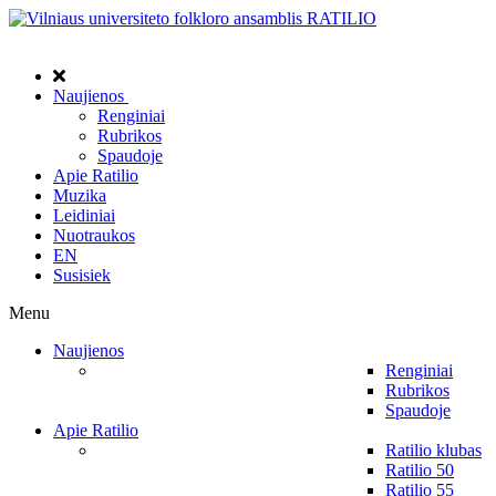
Naujienos
Renginiai
Rubrikos
Spaudoje
Apie Ratilio
Muzika
Leidiniai
Nuotraukos
EN
Susisiek
Menu
Naujienos
Renginiai
Rubrikos
Spaudoje
Apie Ratilio
Ratilio klubas
Ratilio 50
Ratilio 55