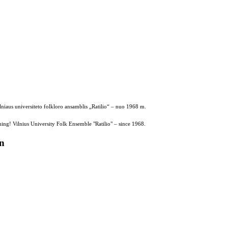
ilniaus universiteto folkloro ansamblis „Ratilio“ – nuo 1968 m.
ing! Vilnius University Folk Ensemble "Ratilio" – since 1968.
on