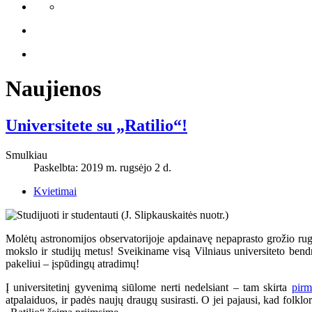
Naujienos
Universitete su „Ratilio“!
Smulkiau
Paskelbta: 2019 m. rugsėjo 2 d.
Kvietimai
Molėtų astronomijos observatorijoje apdainavę nepaprasto grožio rugp
mokslo ir studijų metus! Sveikiname visą Vilniaus universiteto bendruo
pakeliui – įspūdingų atradimų!
Į universitetinį gyvenimą siūlome nerti nedelsiant – tam skirta
pirm
atpalaiduos, ir padės naujų draugų susirasti. O jei pajausi, kad folkl