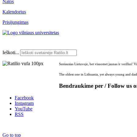
Natos
Kalendorius
Prisijungimas
Ieškoti...
Seniausias Lietuvoje, bet visuomet jaunas ir veržlus! V
The oldest one in Lithuania, yet always young and dash
Bendraukime per / Follow us 
Facebook
Instagram
YouTube
RSS
Go to top