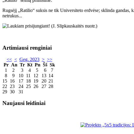
„Ratilio“ šeimą priimsime.
Rugsėjį „Ratilio“ suksis ne tik Universiteto erdvėse; sklinda gandas, k
netrukus...
Artimiausi renginiai
<<
<
Geg. 2023
>
>>
Pr
An
Tr
Kt
Pn
Šš
Sk
1
2
3
4
5
6
7
8
9
10
11
12
13
14
15
16
17
18
19
20
21
22
23
24
25
26
27
28
29
30
31
Naujausi leidiniai