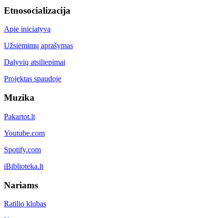
Etnosocializacija
Apie iniciatyvą
Užsiėmimų aprašymas
Dalyvių atsiliepimai
Projektas spaudoje
Muzika
Pakartot.lt
Youtube.com
Spotify.com
iBiblioteka.lt
Nariams
Ratilio klubas