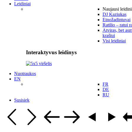
Leidiniai
Naujausi leidini
DJ Kaziukas
Etnožadintuvai
Ratilio – ratui r
Atviras, bet asm
kraštui
Visi leidiniai
Interaktyvus leidinys
Nuotraukos
EN
FR
DE
RU
Susisiek