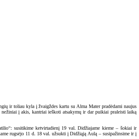
angių ir toliau kyla į žvaigždes kartu su Alma Mater pradėdami naujus
žiniai į akis, kantriai ieškoti atsakymų ir dar puikiai praleisti laiką
ilio“: susitikime ketvirtadienį 19 val. Didžiajame kieme – šokiai ir
iame rugsėjo 11 d. 18 val. užsukti į Didžiąją Aulą – susipažinsime ir į