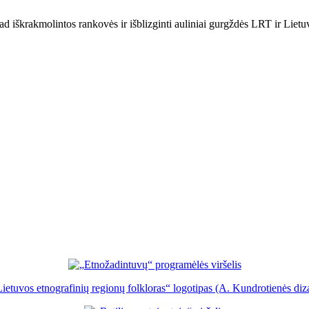
ad iškrakmolintos rankovės ir išblizginti auliniai gurgždės LRT ir Lietuvo