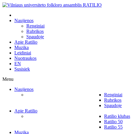
Naujienos
Renginiai
Rubrikos
Spaudoje
Apie Ratilio
Muzika
Leidiniai
Nuotraukos
EN
Susisiek
Menu
Naujienos
Renginiai
Rubrikos
Spaudoje
Apie Ratilio
Ratilio klubas
Ratilio 50
Ratilio 55
Muzika