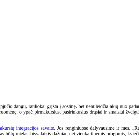
jūčio dangų, ratiliokai grįžta į sostinę, bet nenuleidžia akių nuo pad
menę, o ypač pirmakursius, pasirinkusius drąsiai ir smalsiai žvelgti ne
akursių integracijos savaitė
. Jos renginiuose dalyvausime ir mes, „Rat
oras būtų mielas laisvalaikis dažniau nei vienkartinėmis progomis, kvieč