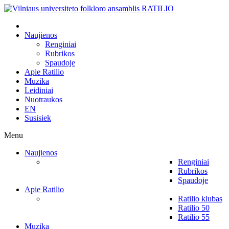
Naujienos
Renginiai
Rubrikos
Spaudoje
Apie Ratilio
Muzika
Leidiniai
Nuotraukos
EN
Susisiek
Menu
Naujienos
Renginiai
Rubrikos
Spaudoje
Apie Ratilio
Ratilio klubas
Ratilio 50
Ratilio 55
Muzika