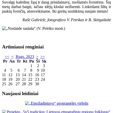
Suvalgę kalėdinę žąsį ir daug prisidainavę, ruošiamės šventėms. Šių
metų darbai baigti, tačiau idėjų klodai neišsemti. Linkėdami šiltų ir
jaukių švenčių, atsisveikiname. Iki greitų susitikimų naujais metais!
Rašė Gabrielė, fotografavo V. Petrikas ir B. Skirgailaitė
Artimiausi renginiai
<<
<
Rugs. 2023
>
>>
Pr
An
Tr
Kt
Pn
Šš
Sk
1
2
3
4
5
6
7
8
9
10
11
12
13
14
15
16
17
18
19
20
21
22
23
24
25
26
27
28
29
30
Naujausi leidiniai