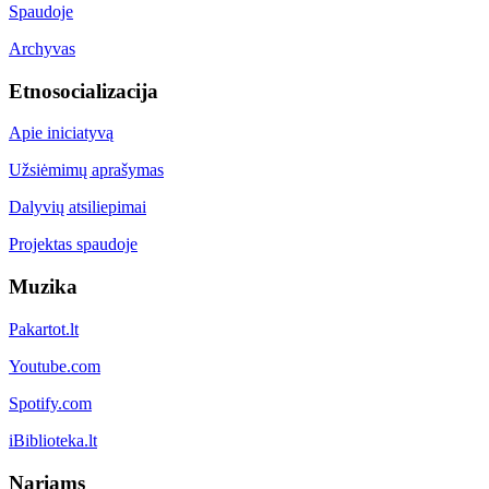
Spaudoje
Archyvas
Etnosocializacija
Apie iniciatyvą
Užsiėmimų aprašymas
Dalyvių atsiliepimai
Projektas spaudoje
Muzika
Pakartot.lt
Youtube.com
Spotify.com
iBiblioteka.lt
Nariams