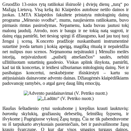
Gruodžio 13-osios rytą ratiliokai išsiruošė į dviejų dienų „turą“ po
Mažąją Lietuvą. Visą kelią iki Klaipėdos autobuse netilo dainos ir
juokas. LMTA Klaipėdos fakultete pristatyta mitologinių dainų
programa „Mėnesio svodba“, mums, naujiesiems ratiliokams, buvo
pirmasis rimtas pasirodymas. Nepamenu, kada buvau jautusi tokį
malonų jaudulį. Atrodo, nors ir baugu ir ne tokią natą sugroti, ir
dainų eigą pamiršti, bet tiesiog spirgi iš džiaugsmo, kad jau tuoj tuoj
žengsi į sceną. Koncerto pradžioje nuskambanti instrumentinė
sutartinė įveda tartum į kokią apeigą, magišką ritualą ir nepaleidžia
net nulipus nuo scenos. Neįmanoma neįsitraukti į Mėnužio meilės
istoriją, neįsivaizduoti „pailsėlį atnešančios“ saulės, nebūti
užliūliuotam sutartinių gaudesio. Viskas aplink išnyksta, pamiršti,
kad tai tik koncertas, ir leidiesi užburiamas mitologinių dainų. Net ir
pasibaigus koncertui, neskubėjome išsiskirstyti – kartu su
atėjusiaisiais dainavome advento dainas. Džiaugėmės klaipėdiškiams
padovanoję ramybės, o atgal gavę daug šiltų emocijų.
Išaušus šeštadienio rytui suskubome į krepšius krauti lauktuvių:
baronkų
skylukių, gražiausių debesėlių, šelmiškų šypsenų, ir
išvykome į Pagėgiuose vykusį Žąsų turgų. Čia ne tik pabendravome
su iš tarpukario atvykusiais pasieniečiais, bet ir pasivaišinome žąsų
kraujo švarczupe. O kur dar visos smagios turgaus dainos,