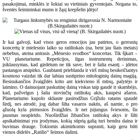
pasakojimai, minklės ir šokiai su vietiniais gyventojais. Negana to,
šventės šeimininkai mums ir žąsį krepšelin įdėjo!
Ir kai galvoji, kad visos geros emocijos jau patirtos, o geresnių
koncertų ir mielesnio laiko su ratiliokais (na, bent jau šiais metais)
nebebus, ateina antrasis „Mėnesio svodbos“ koncertas. Tik šįkart –
VU planetariume. Repeticijos, ilgas instrumentų derinimas,
įsiklausymas, kad girdėtum ne tik save, bet ir šalia esantį – įdėtos
pastangos atsipirko. Gaubianti prieblanda ir virš mūsų besikeičiantys
kosmoso vaizdai tik dar labiau sustiprino mitologinių dainų magiją.
Besisukančios žvaigždės krito ant kiekvieno iš mūsų, palytėjo ir
laimino. O dainuojant paskutinę dainą viskas taip gaudė ir skambėjo,
kad, pažvelgus į šalia stovinčių ratiliokų akis, kaupėsi ašaros.
Planetariumo kupolo skliaute pasirodžius Grįžulo ratams spaudė
širdį, nes atrodė, jog dabar šilta vasaros naktis, aš namie, o pro
ąžuolą kyla pirmosios žvaigždės. Ir net įsijungus šviesoms, šis
jausmas neapleido. Nuoširdžiai žibančios ratiliokų akys ir šilti
apsikabinimai yra įrodymas, kokią stiprią galią turi bendra daina ir
buvimas drauge. Tokiomis akimirkomis supranti, kaip gera būti
vienos didelės „Ratilio“ šeimos dalimi.