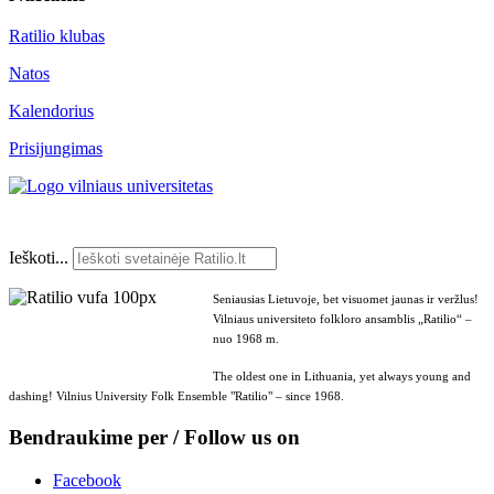
Ratilio klubas
Natos
Kalendorius
Prisijungimas
Ieškoti...
Seniausias Lietuvoje, bet visuomet jaunas ir veržlus!
Vilniaus universiteto folkloro ansamblis „Ratilio“ –
nuo 1968 m.
The oldest one in Lithuania, yet always young and
dashing! Vilnius University Folk Ensemble "Ratilio" – since 1968.
Bendraukime per / Follow us on
Facebook