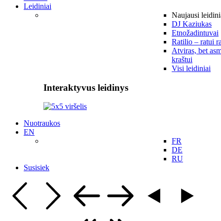
Leidiniai
Naujausi leidini
DJ Kaziukas
Etnožadintuvai
Ratilio – ratui r
Atviras, bet asm
kraštui
Visi leidiniai
Interaktyvus leidinys
Nuotraukos
EN
FR
DE
RU
Susisiek